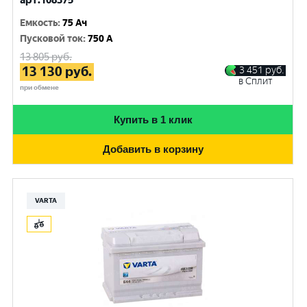
арт.108375
Емкость
:
75 Ач
Пусковой ток
:
750 A
13 805
руб.
13 130
руб.
3 451
руб.
в Сплит
при обмене
Купить в 1 клик
Добавить в корзину
VARTA