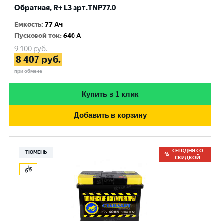
Обратная, R+ L3 арт.TNP77.0
Емкость
:
77 Ач
Пусковой ток
:
640 A
9 100
руб.
8 407
руб.
при обмене
Купить в 1 клик
Добавить в корзину
СЕГОДНЯ СО
ТЮМЕНЬ
СКИДКОЙ