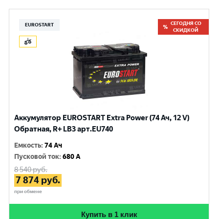
СЕГОДНЯ СО
EUROSTART
СКИДКОЙ
Аккумулятор EUROSTART Extra Power (74 Ач, 12 V)
Обратная, R+ LB3 арт.EU740
Емкость
:
74 Ач
Пусковой ток
:
680 A
8 540
руб.
7 874
руб.
при обмене
Купить в 1 клик