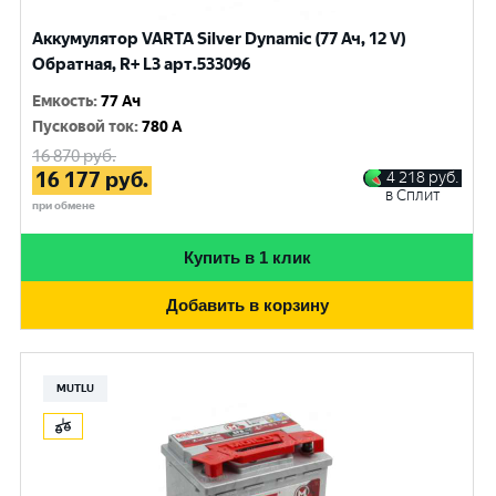
Аккумулятор VARTA Silver Dynamic (77 Ач, 12 V)
Обратная, R+ L3 арт.533096
Емкость
:
77 Ач
Пусковой ток
:
780 A
16 870
руб.
16 177
руб.
4 218
руб.
в Сплит
при обмене
Купить в 1 клик
Добавить в корзину
MUTLU