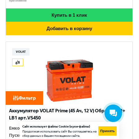
при обмене
Купить в 1 клик
Добавить в корзину
VOLAT
Фильтр
Аккумулятор VOLAT Prime (45 Ач, 12 V) Обратная, R+
LB1 арт.VS450
Сайт использует файлы Cookie (куки-файлы)
Емкость
:
45 Ач
Принять
Продолжая использовать сайт Вы соглашаетесь на
Пусковой ток
:
420 A
сбор данных о Вашем посещении сайта.