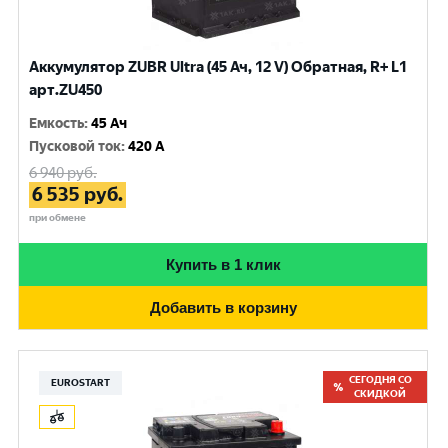
Аккумулятор ZUBR Ultra (45 Ач, 12 V) Обратная, R+ L1
арт.ZU450
Емкость
:
45 Ач
Пусковой ток
:
420 A
6 940
руб.
6 535
руб.
при обмене
Купить в 1 клик
Добавить в корзину
СЕГОДНЯ СО
EUROSTART
СКИДКОЙ