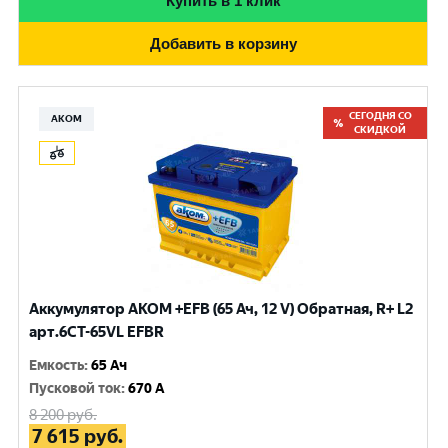
Купить в 1 клик
Добавить в корзину
СЕГОДНЯ СО
АКОМ
СКИДКОЙ
Аккумулятор AKOM +EFB (65 Ач, 12 V) Обратная, R+ L2
арт.6CT-65VL EFBR
Емкость
:
65 Ач
Пусковой ток
:
670 A
8 200
руб.
7 615
руб.