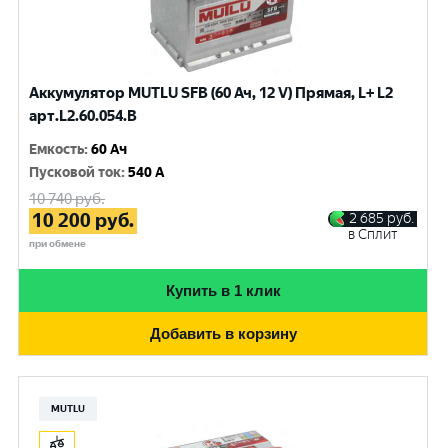
Аккумулятор MUTLU SFB (60 Ач, 12 V) Прямая, L+ L2
арт.L2.60.054.B
Емкость
:
60 Ач
Пусковой ток
:
540 A
10 740
руб.
10 200
руб.
2 685
руб.
в Сплит
при обмене
Купить в 1 клик
Добавить в корзину
MUTLU