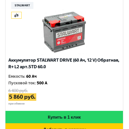
STALWART
Аккумулятор STALWART DRIVE (60 Ач, 12 V) Обратная,
R+ L2 арт.STD 60.0
Емкость
:
60 Ач
Пусковой ток
:
500 A
6 400
руб.
5 860
руб.
при обмене
Купить в 1 клик