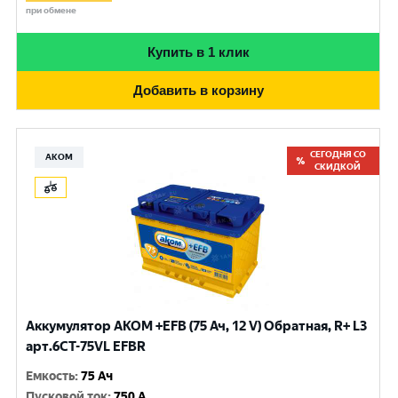
при обмене
Купить в 1 клик
Добавить в корзину
СЕГОДНЯ СО
АКОМ
СКИДКОЙ
Аккумулятор AKOM +EFB (75 Ач, 12 V) Обратная, R+ L3
арт.6СТ-75VL EFBR
Емкость
:
75 Ач
Пусковой ток
:
750 A