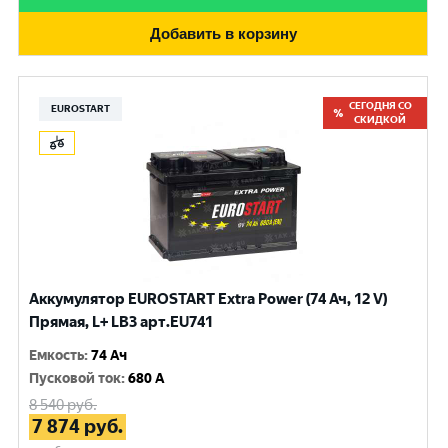
Добавить в корзину
СЕГОДНЯ СО
EUROSTART
СКИДКОЙ
Аккумулятор EUROSTART Extra Power (74 Ач, 12 V)
Прямая, L+ LB3 арт.EU741
Емкость
:
74 Ач
Пусковой ток
:
680 A
8 540
руб.
7 874
руб.