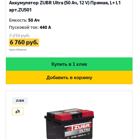
Аккумулятор ZUBR Ultra (50 Ач, 12 V) Прямая, L+ L1
арт.ZU501
Емкость
:
50 Ач
Пусковой ток
:
440 A
7 210
руб.
6 760
руб.
при обмене
Купить в 1 клик
Добавить в корзину
ZUBR