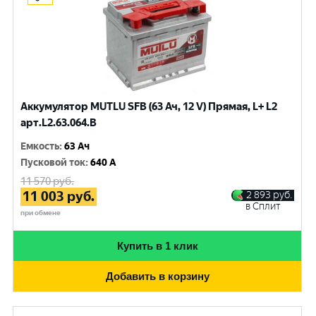
Аккумулятор MUTLU SFB (63 Ач, 12 V) Прямая, L+ L2
арт.L2.63.064.B
Емкость
:
63 Ач
Пусковой ток
:
640 A
11 570
руб.
11 003
руб.
2 893
руб.
в Сплит
при обмене
Купить в 1 клик
Добавить в корзину