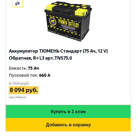
Аккумулятор ТЮМЕНЬ Стандарт (75 Ач, 12 V)
Обратная, R+ L3 арт.TNS75.0
Емкость
:
75 Ач
Пусковой ток
:
660 A
8 769
руб.
8 094
руб.
при обмене
Купить в 1 клик
Добавить в корзину