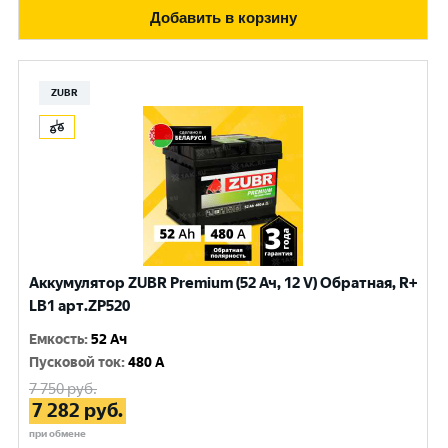
Добавить в корзину
ZUBR
Аккумулятор ZUBR Premium (52 Ач, 12 V) Обратная, R+
LB1 арт.ZP520
Емкость
:
52 Ач
Пусковой ток
:
480 A
7 750
руб.
7 282
руб.
при обмене