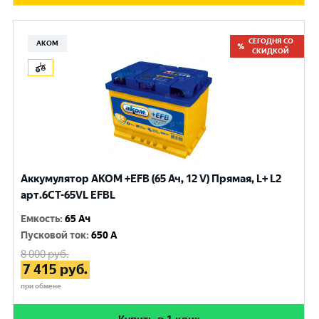
СЕГОДНЯ СО
АКОМ
СКИДКОЙ
Аккумулятор AKOM +EFB (65 Ач, 12 V) Прямая, L+ L2
арт.6СТ-65VL EFBL
Емкость
:
65 Ач
Пусковой ток
:
650 A
8 000
руб.
7 415
руб.
при обмене