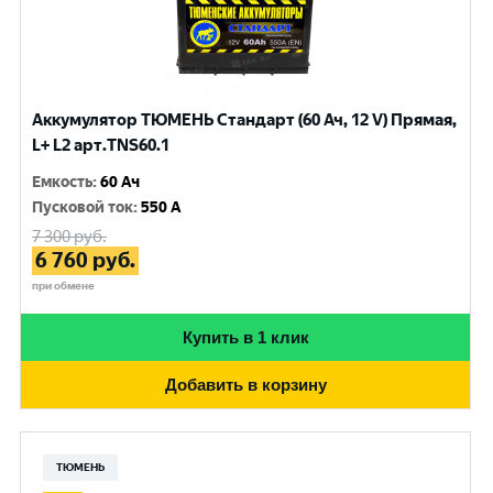
Аккумулятор ТЮМЕНЬ Стандарт (60 Ач, 12 V) Прямая,
L+ L2 арт.TNS60.1
Емкость
:
60 Ач
Пусковой ток
:
550 A
7 300
руб.
6 760
руб.
при обмене
Купить в 1 клик
Добавить в корзину
ТЮМЕНЬ