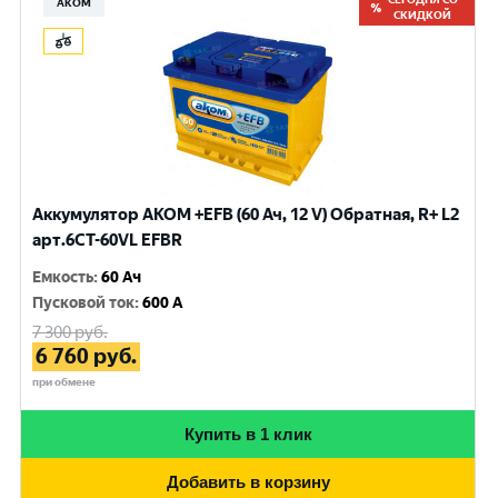
АКОМ
СКИДКОЙ
Аккумулятор AKOM +EFB (60 Ач, 12 V) Обратная, R+ L2
арт.6CТ-60VL EFBR
Емкость
:
60 Ач
Пусковой ток
:
600 A
7 300
руб.
6 760
руб.
при обмене
Купить в 1 клик
Добавить в корзину