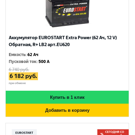
Аккумулятор EUROSTART Extra Power (62 Ач, 12 V)
Обратная, R+ LB2 арт.EU620
Емкость
:
62 Ач
Пусковой ток
:
500 A
6 740
руб.
6 182
руб.
при обмене
Купить в 1 клик
Добавить в корзину
СЕГОДНЯ СО
EUROSTART