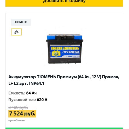
Добавить в корзину
ТЮМЕНЬ
Аккумулятор ТЮМЕНЬ Премиум (64 Ач, 12 V) Прямая,
L+ L2 арт.TNP64.1
Емкость
:
64 Ач
Пусковой ток
:
620 A
8 100
руб.
7 524
руб.
при обмене