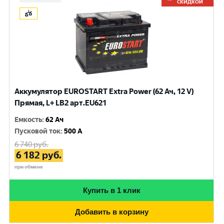
СКИДКОЙ
Аккумулятор EUROSTART Extra Power (62 Ач, 12 V)
Прямая, L+ LB2 арт.EU621
Емкость
:
62 Ач
Пусковой ток
:
500 A
6 740
руб.
6 182
руб.
при обмене
Купить в 1 клик
Добавить в корзину