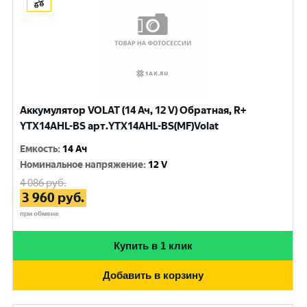
Аккумулятор VOLAT (14 Ач, 12 V) Обратная, R+
YTX14AHL-BS арт.YTX14AHL-BS(MF)Volat
Емкость
:
14 Ач
Номинальное напряжение
:
12 V
4 086
руб.
3 960
руб.
при обмене
Купить в 1 клик
Добавить в корзину