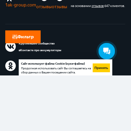
1ak-group.com
отзывы
отзывы
на основании
отзывов
647 клиентов
.
Фильтр
Крупнейшее сообщество
вКонтакте про аккумуляторы
Сообщество в Одноклассниках
Сайт использует файлы Cookie (куки-файлы)
Принять
Продолжая использовать сайт Вы соглашаетесь на
про аккумуляторы
сбор данных о Вашем посещении сайта.
Блог 1АК.RU в Яндекс.Дзен