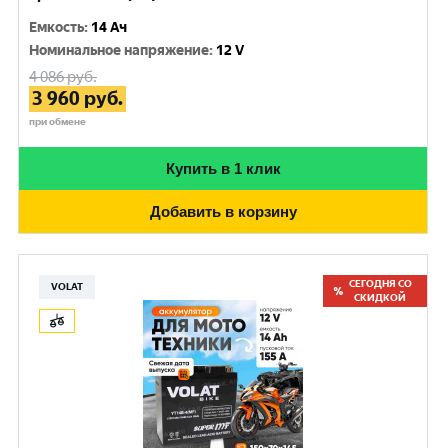
Емкость
:
14 Ач
Номинальное напряжение
:
12 V
4 086
руб.
3 960
руб.
при обмене
Купить в 1 клик
Добавить в корзину
СЕГОДНЯ СО
VOLAT
СКИДКОЙ