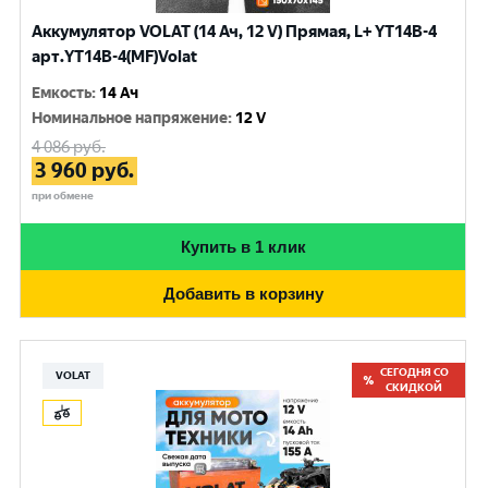
Аккумулятор VOLAT (14 Ач, 12 V) Прямая, L+ YT14B-4
арт.YT14B-4(MF)Volat
Емкость
:
14 Ач
Номинальное напряжение
:
12 V
4 086
руб.
3 960
руб.
при обмене
Купить в 1 клик
Добавить в корзину
СЕГОДНЯ СО
VOLAT
СКИДКОЙ