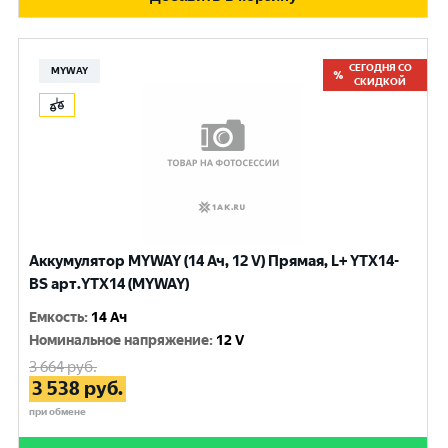
СЕГОДНЯ СО
MYWAY
СКИДКОЙ
Аккумулятор MYWAY (14 Ач, 12 V) Прямая, L+ YTX14-
BS арт.YTX14 (MYWAY)
Емкость
:
14 Ач
Номинальное напряжение
:
12 V
3 664
руб.
3 538
руб.
при обмене