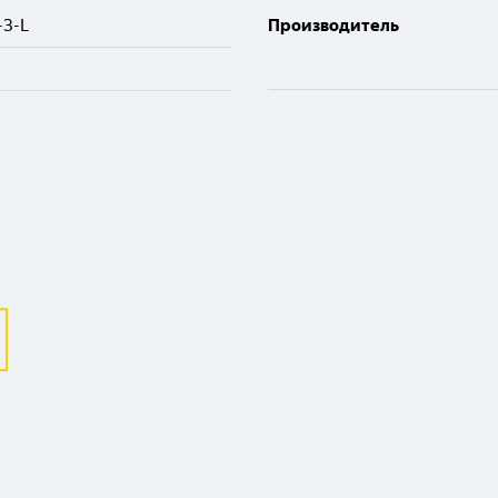
-З-L
Производитель
Выберите ваш город
Великий Новгород
Санкт-Петербург