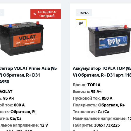
Гатчина
Смоленск
СЕГОДНЯ СО
T
TOPLA
Москва
СКИДКОЙ
лятор VOLAT Prime Asia (95
Аккумулятор TOPLA TOP (95
V) Обратная, R+ D31
V) Обратная, R+ D31 арт.11
A950
Бренд
:
TOPLA
VOLAT
Емкость
:
95 Ач
ь
:
95 Ач
Пусковой ток
:
850 A
ой ток
:
800 A
Полярность
:
Обратная, R+
ость
:
Обратная, R+
Технология
:
Ca/Ca
огия
:
Ca/Ca
Номинальное напряжение
:
1
льное напряжение
:
12 V
Габариты
:
306x173x225