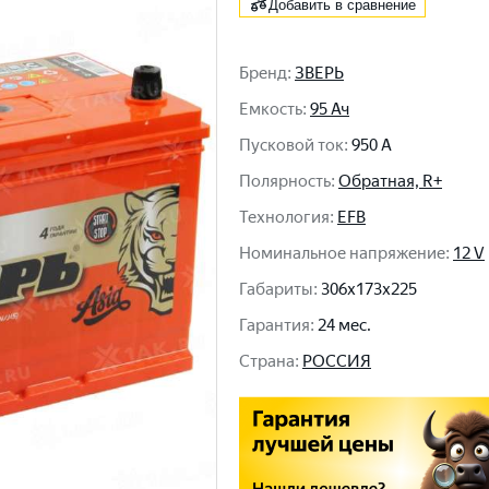
Добавить в сравнение
Бренд
:
ЗВЕРЬ
Емкость
:
95 Ач
Пусковой ток
:
950 A
Полярность
:
Обратная, R+
Технология
:
EFB
Номинальное напряжение
:
12 V
Габариты
:
306x173x225
Гарантия
:
24 мес.
Cтрана
:
РОССИЯ