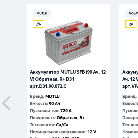
MUTLU
VOLA
Аккумулятор MUTLU SFB (90 Ач, 12
Аккуму
V) Обратная, R+ D31
Ач, 12 
арт.D31.90.072.C
арт.VP
Бренд
:
MUTLU
Бренд
:
Емкость
:
90 Ач
Емкост
Пусковой ток
:
720 A
Пусков
Полярность
:
Обратная, R+
Полярн
Технология
:
Ca/Ca
Технол
Номинальное напряжение
:
12 V
Номина