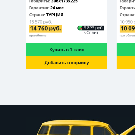
Габариты
:
306x173x225
Габари
Гарантия
:
24 мес.
Гарант
Cтрана
:
ТУРЦИЯ
Cтрана
15 570
руб.
10 950
14 760
руб.
10 0
3 893
руб.
в Сплит
при обмене
при обме
Купить в 1 клик
Добавить в корзину