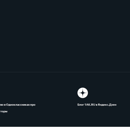
во в Одноклассниках про
Блог 1АК.RU в Яндекс.Дзен
яторы