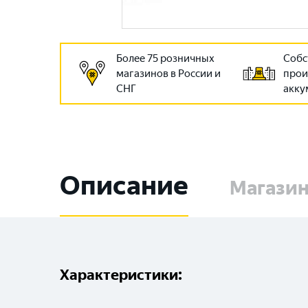
Более 75 розничных
Собс
магазинов в России и
прои
СНГ
акку
Описание
Магази
Характеристики: