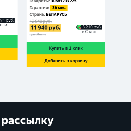
Габариты
:
306x173x225
Габар
Гарантия
:
36 мес.
Гаран
Cтрана
:
БЕЛАРУСЬ
Cтран
691
руб.
12 840
руб.
12 260
Сплит
11 940
руб.
11 4
3 210
руб.
в Сплит
при обмене
при обме
Купить в 1 клик
Добавить в корзину
 рассылку