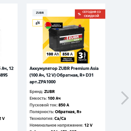
СЕГОДНЯ СО
ZUBR
ZUB
СКИДКОЙ
 Ач, 12
Аккумулятор ZUBR Premium Asia
Аккуму
8895
(100 Ач, 12 V) Обратная, R+ D31
Ач, 12
арт.ZPA1000
арт.Z
Бренд
:
ZUBR
Бренд
:
Емкость
:
100 Ач
Емкос
Пусковой ток
:
850 A
Пусков
Полярность
:
Обратная, R+
Поляр
2 V
Технология
:
Ca/Ca
Технол
Номинальное напряжение
:
12 V
Номин