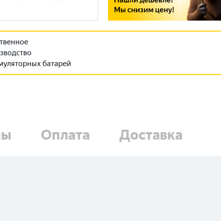
твенное
зводство
муляторных батарей
ны
Оплата
Доставка