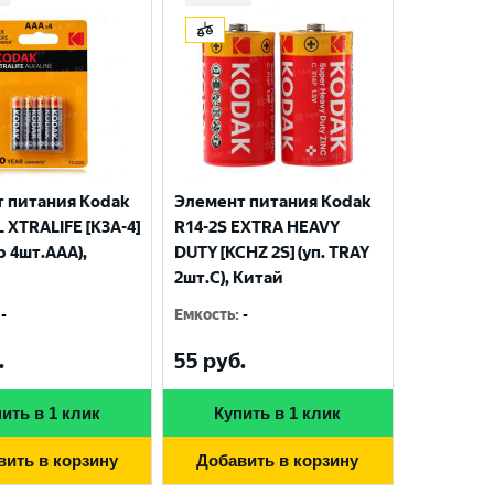
 питания Kodak
Элемент питания Kodak
 XTRALIFE [K3A-4]
R14-2S EXTRA HEAVY
р 4шт.AАА),
DUTY [KCHZ 2S] (уп. TRAY
2шт.C), Китай
-
Емкость
:
-
.
55
руб.
ить в 1 клик
Купить в 1 клик
вить в корзину
Добавить в корзину