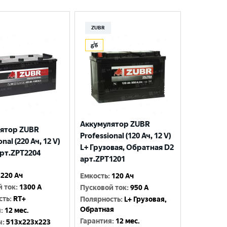
ZUBR
Аккумулятор ZUBR
ятор ZUBR
Professional (120 Ач, 12 V)
nal (220 Ач, 12 V)
L+ Грузовая, Обратная D2
арт.ZPT2204
арт.ZPT1201
220 Ач
Емкость
:
120 Ач
й ток
:
1300 A
Пусковой ток
:
950 A
сть
:
RT+
Полярность
:
L+ Грузовая,
Обратная
я
:
12 мес.
Гарантия
:
12 мес.
ы
:
513x223x223