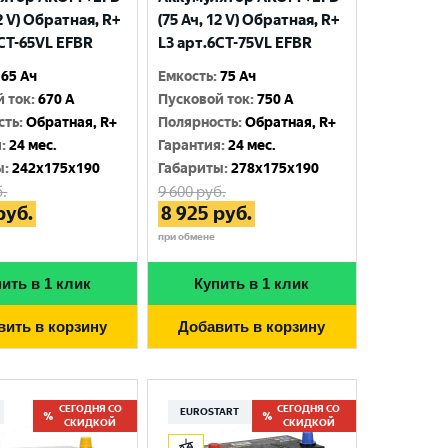
12 V) Обратная, R+
(75 Ач, 12 V) Обратная, R+
6CT-65VL EFBR
L3 арт.6СТ-75VL EFBR
65 Ач
Емкость
:
75 Ач
й ток
:
670 A
Пусковой ток
:
750 A
сть
:
Обратная, R+
Полярность
:
Обратная, R+
я
:
24 мес.
Гарантия
:
24 мес.
ы
:
242x175x190
Габариты
:
278x175x190
.
9 600
руб.
руб.
8 925
руб.
при обмене
ить в 1 клик
Купить в 1 клик
вить в корзину
Добавить в корзину
СЕГОДНЯ СО
СЕГОДНЯ СО
EUROSTART
СКИДКОЙ
СКИДКОЙ