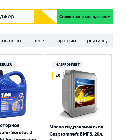
еджер
Связаться с менеджером
ровать по:
цене
гарантии
рейтингу
KEULER
GAZPROMNEFT
моторное
Масло гидравлическое
uler Sorotec 2
Gazpromneft ВМГЗ, 20л,
40, 5л, Германия