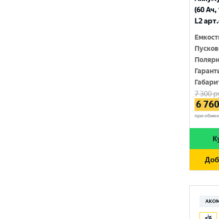
210 Ач
(60 Ач,
MINSU
800 A
L2 арт
215 Ач
MOLL
815 A
Емкост
220 Ач
Пусков
MUTLU
820 A
Полярн
225 Ач
MYWAY
Гарант
830 A
230 Ач
Габари
NORDSTERN
840 A
7 300
р
250 Ач
6 76
NORDSTERN Evolution
850 A
при обме
OPTIMA
860 A
К
POLUS ARCTIC
870 A
Доб
RIDER
880 A
ROCKET
890 A
SEBANG
АКО
900 A