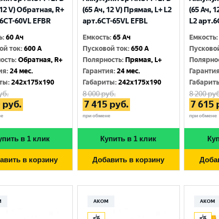
 12 V) Обратная, R+
(65 Ач, 12 V) Прямая, L+ L2
(65 Ач, 
.6CТ-60VL EFBR
арт.6СТ-65VL EFBL
L2 арт.
ь
:
60 Ач
Емкость
:
65 Ач
Емкость
:
ой ток
:
600 A
Пусковой ток
:
650 A
Пусково
ость
:
Обратная, R+
Полярность
:
Прямая, L+
Полярно
ия
:
24 мес.
Гарантия
:
24 мес.
Гаранти
ты
:
242x175x190
Габариты
:
242x175x190
Габарит
уб.
8 000
руб.
8 200
руб
0
руб.
7 415
руб.
7 615
не
при обмене
при обмене
упить в 1 клик
Купить в 1 клик
Куп
авить в корзину
Добавить в корзину
Доба
М
АКОМ
АКОМ