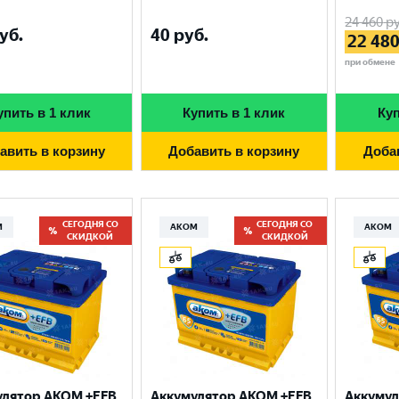
24 460
ру
уб.
40
руб.
22 48
при обмене
упить в 1 клик
Купить в 1 клик
Куп
авить в корзину
Добавить в корзину
Доба
СЕГОДНЯ СО
СЕГОДНЯ СО
М
АКОМ
АКОМ
СКИДКОЙ
СКИДКОЙ
улятор AKOM +EFB
Аккумулятор AKOM +EFB
Аккумул