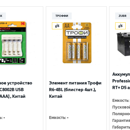
Москва
AK
ТРОФФИ
ZUBR
Аккумул
Professio
ное устройство
Элемент питания Трофи
RT+ D5 
С8002B USB
R6-4BL (блистер 4шт.),
AAA] , Китай
Китай
Емкость
:
Пусково
Полярно
ь
:
-
Емкость
:
-
Гаранти
Габарит