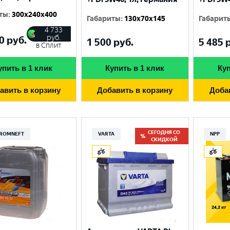
ты
:
300x240x400
Габариты
:
130x70x145
Габарит
4 733
руб.
0
руб.
1 500
руб.
5 485
р
в Сплит
упить в 1 клик
Купить в 1 клик
Куп
авить в корзину
Добавить в корзину
Доба
СЕГОДНЯ СО
ROMNEFT
VARTA
NPP
СКИДКОЙ