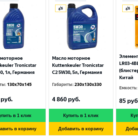
Элемент
 моторное
Масло моторное
LR03-4BL
keuler Tronicstar
Kuttenkeuler Tronicstar
(блисте
0, 1л, Германия
C2 5W30, 5л, Германия
Китай
ты
:
130x70x145
Габариты
:
230x130x330
Емкость
:
руб.
4 860
руб.
Выберите ваш город
85
руб
упить в 1 клик
Купить в 1 клик
Куп
Великий Новгород
Санкт-Петербург
авить в корзину
Добавить в корзину
Доба
Гатчина
Смоленск