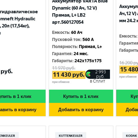
Аккумулятор VARTA Blue
Аккумул
Dynamic (60 Ач, 12 V)
 гидравлическое
Ач,12 V)
Прямая, L+ LB2
mneft Hydraulic
мм 24.2 
арт.560127054
 20л (17,54кг),
Емкость
:
60 Ач
я
Емкость
:
Пусковой ток
:
560 A
Гаранти
Полярность
:
Прямая, L+
Габарит
Гарантия
:
24 мес.
Габариты
:
242x175x175
16 200
ру
11 970
руб.
15 48
руб.
2 993
11 430
руб.
руб.
при обмене
в Сплит
при обмене
упить в 1 клик
Купить в 1 клик
Куп
авить в корзину
Добавить в корзину
Доба
ENKEULER
KUTTENKEULER
KODAK