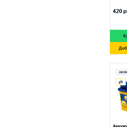
FURUKAWA BATTERY
690 A
96 Ач
420
р
GANZ
700 A
97 Ач
GIGAWATT
710 A
100 Ач
GIVER
К
720 A
105 Ач
HANKOOK
730 A
Доб
110 Ач
HOG
740 A
120 Ач
HOWTER
750 A
АКО
132 Ач
ISKRA ENERGY
760 A
140 Ач
MAGNUM
765 A
180 Ач
MEGA START
770 A
190 Ач
METACO
780 A
200 Ач
MILES
790 A
Аккум