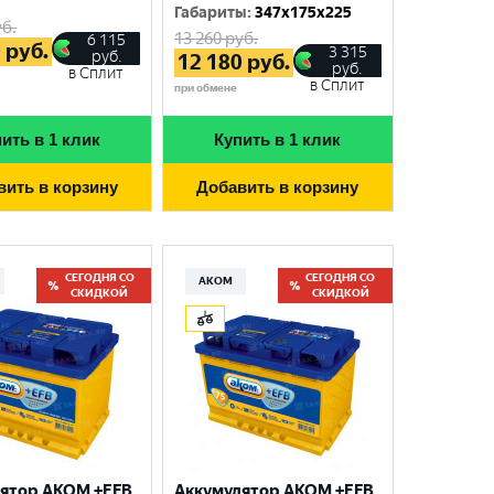
Габариты
:
347x175x225
б.
13 260
руб.
6 115
0
руб.
3 315
руб.
12 180
руб.
руб.
в Сплит
в Сплит
при обмене
ить в 1 клик
Купить в 1 клик
вить в корзину
Добавить в корзину
СЕГОДНЯ СО
СЕГОДНЯ СО
АКОМ
СКИДКОЙ
СКИДКОЙ
ятор AKOM +EFB
Аккумулятор AKOM +EFB