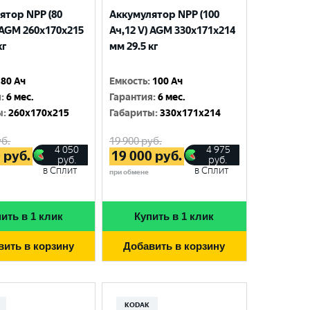
ятор NPP (80
Аккумулятор NPP (100
 AGM 260x170x215
Ач,12 V) AGM 330x171x214
кг
мм 29.5 кг
80 Ач
Емкость
:
100 Ач
я
:
6 мес.
Гарантия
:
6 мес.
ы
:
260x170x215
Габариты
:
330x171x214
б.
19 900
руб.
4 050
4 975
0
руб.
19 000
руб.
руб.
руб.
в Сплит
в Сплит
при обмене
ить в 1 клик
Купить в 1 клик
вить в корзину
Добавить в корзину
KODAK