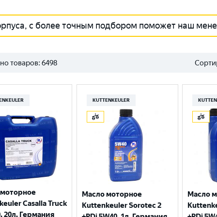
орпуса, с более точным подбором поможет наш мен
но товаров:
6498
Сорти
ENKEULER
KUTTENKEULER
KUTTEN
 моторное
Масло моторное
Масло 
keuler Casalla Truck
Kuttenkeuler Sorotec 2
Kuttenke
, 20л, Германия
+PDi 5W40, 1л, Германия
+PDi 5W