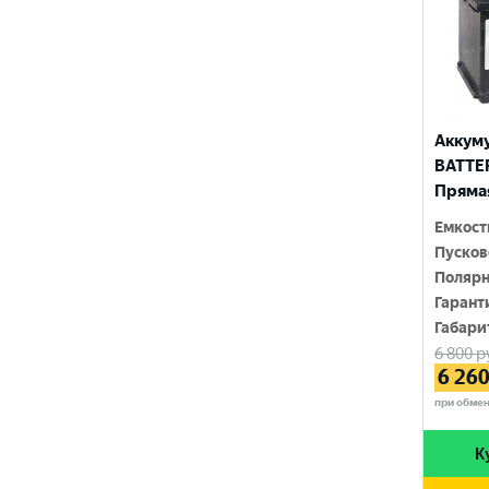
210 Ач
MINSU
800 A
215 Ач
MOLL
815 A
220 Ач
MUTLU
820 A
225 Ач
Аккум
MYWAY
830 A
BATTERI
230 Ач
Прямая
NORDSTERN
840 A
250 Ач
Емкост
NORDSTERN Evolution
850 A
Пусков
Полярн
OPTIMA
860 A
Гарант
POLUS ARCTIC
Габари
870 A
6 800
р
RIDER
6 26
880 A
при обме
ROCKET
890 A
SEBANG
К
900 A