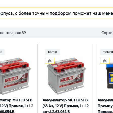
орпуса, с более точным подбором поможет наш мен
но товаров:
89
Сорти
U
MUTLU
ТЮМЕН
улятор MUTLU SFB
Аккумулятор MUTLU SFB
Аккуму
 12 V) Прямая, L+ L2
(63 Ач, 12 V) Прямая, L+ L2
Премиум 
.60.054.B
арт.L2.63.064.B
Прямая, 