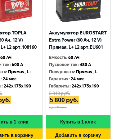
ятор TOPLA
Аккумулятор EUROSTART
0 Ач, 12 V)
Extra Power (60 Ач, 12 V)
L+ L2 арт.108160
Прямая, L+ L2 арт.EU601
60 Ач
Емкость
:
60 Ач
й ток
:
600 A
Пусковой ток
:
480 A
сть
:
Прямая, L+
Полярность
:
Прямая, L+
я
:
24 мес.
Гарантия
:
24 мес.
ы
:
242x175x190
Габариты
:
242x175x190
.
6 340
руб.
руб.
5 800
руб.
при обмене
ить в 1 клик
Купить в 1 клик
вить в корзину
Добавить в корзину