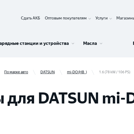
Сдать АКБ
Оптовым покупателям
Услуги
Магазин
арядные станции и устройства
Масла
По марке авто
DATSUN
mi-DO (HB_)
1.6 (78 kW / 106 PS)
для DATSUN mi-DO 