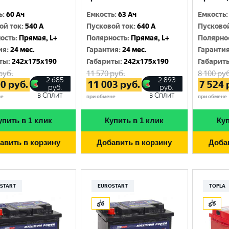
ь
:
60 Ач
Емкость
:
63 Ач
Емкость
:
ой ток
:
540 A
Пусковой ток
:
640 A
Пусково
ость
:
Прямая, L+
Полярность
:
Прямая, L+
Полярно
ия
:
24 мес.
Гарантия
:
24 мес.
Гаранти
ты
:
242x175x190
Габариты
:
242x175x190
Габарит
руб.
11 570
руб.
8 100
руб
2 685
2 893
00
руб.
11 003
руб.
7 524
руб.
руб.
в Сплит
в Сплит
не
при обмене
при обмене
упить в 1 клик
Купить в 1 клик
Куп
авить в корзину
Добавить в корзину
Доба
START
EUROSTART
TOPLA