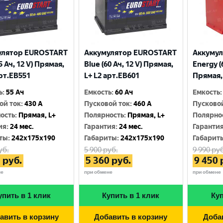
улятор EUROSTART
Аккумулятор EUROSTART
Аккумул
5 Ач, 12 V) Прямая,
Blue (60 Ач, 12 V) Прямая,
Energy (6
арт.EB551
L+ L2 арт.EB601
Прямая, 
ь
:
55 Ач
Емкость
:
60 Ач
Емкость
:
ой ток
:
430 A
Пусковой ток
:
460 A
Пусково
ость
:
Прямая, L+
Полярность
:
Прямая, L+
Полярно
ия
:
24 мес.
Гарантия
:
24 мес.
Гаранти
ты
:
242x175x190
Габариты
:
242x175x190
Габарит
уб.
5 900
руб.
9 990
руб
5
руб.
5 360
руб.
9 450
не
при обмене
при обмене
упить в 1 клик
Купить в 1 клик
Куп
авить в корзину
Добавить в корзину
Доба