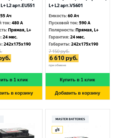
L+ L2 арт.EU551
L+ L2 арт.VS601
55 Ач
Емкость
:
60 Ач
й ток
:
480 A
Пусковой ток
:
590 A
сть
:
Прямая, L+
Полярность
:
Прямая, L+
я
:
24 мес.
Гарантия
:
24 мес.
ы
:
242x175x190
Габариты
:
242x175x190
.
7 150
руб.
руб.
6 610
руб.
при обмене
ить в 1 клик
Купить в 1 клик
вить в корзину
Добавить в корзину
К
MASTER BATTERIES