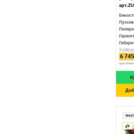
FURUKAWA BATTERY
690 A
арт.ZU
96 Ач
GANZ
Емкост
700 A
97 Ач
Пусков
GIGAWATT
710 A
Полярн
100 Ач
GIVER
Гарант
720 A
Габари
105 Ач
HANKOOK
7 240
р
730 A
110 Ач
6 74
HOG
740 A
при обме
120 Ач
HOWTER
750 A
К
132 Ач
ISKRA ENERGY
760 A
140 Ач
Доб
MAGNUM
765 A
180 Ач
MEGA START
770 A
190 Ач
MAST
METACO
780 A
200 Ач
MILES
790 A