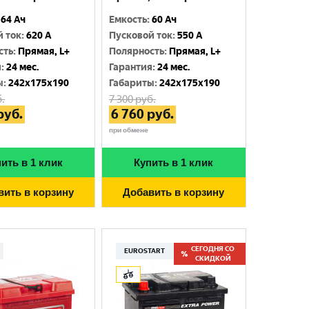
64 Ач
Емкость
:
60 Ач
й ток
:
620 A
Пусковой ток
:
550 A
сть
:
Прямая, L+
Полярность
:
Прямая, L+
я
:
24 мес.
Гарантия
:
24 мес.
ы
:
242x175x190
Габариты
:
242x175x190
.
7 300
руб.
руб.
6 760
руб.
при обмене
ить в 1 клик
Купить в 1 клик
вить в корзину
Добавить в корзину
СЕГОДНЯ СО
EUROSTART
СКИДКОЙ