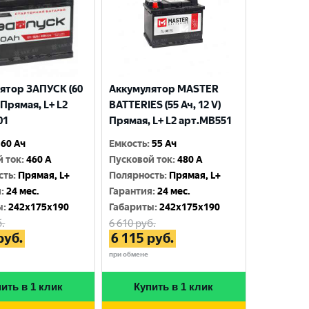
ятор ЗАПУСК (60
Аккумулятор MASTER
) Прямая, L+ L2
BATTERIES (55 Ач, 12 V)
01
Прямая, L+ L2 арт.MB551
60 Ач
Емкость
:
55 Ач
й ток
:
460 A
Пусковой ток
:
480 A
сть
:
Прямая, L+
Полярность
:
Прямая, L+
я
:
24 мес.
Гарантия
:
24 мес.
ы
:
242x175x190
Габариты
:
242x175x190
.
6 610
руб.
руб.
6 115
руб.
при обмене
ить в 1 клик
Купить в 1 клик