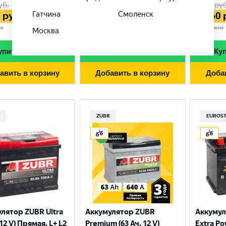
уб.
8 550
руб.
6 400
руб
Гатчина
Смоленск
5
руб.
7 983
руб.
5 860
не
при обмене
при обмене
Москва
упить в 1 клик
Купить в 1 клик
Куп
авить в корзину
Добавить в корзину
Доба
ZUBR
EUROS
лятор ZUBR Ultra
Аккумулятор ZUBR
Аккуму
 12 V) Прямая, L+ L2
Premium (63 Ач, 12 V)
Extra Po