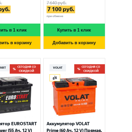
.
7 640
руб.
руб.
7 100
руб.
при обмене
ить в 1 клик
Купить в 1 клик
вить в корзину
Добавить в корзину
СЕГОДНЯ СО
СЕГОДНЯ СО
TART
VOLAT
СКИДКОЙ
СКИДКОЙ
лятор EUROSTART
Аккумулятор VOLAT
wer (55 Ач, 12 V)
Prime (60 Ач, 12 V) Прямая,