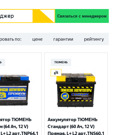
еджер
Связаться с менеджером
ровать по:
цене
гарантии
рейтингу
Ь
ТЮМЕНЬ
лятор ТЮМЕНЬ
Аккумулятор ТЮМЕНЬ
(64 Ач, 12 V)
Стандарт (60 Ач, 12 V)
L+ L2 арт.TNP64.1
Прямая, L+ L2 арт.TNS60.1