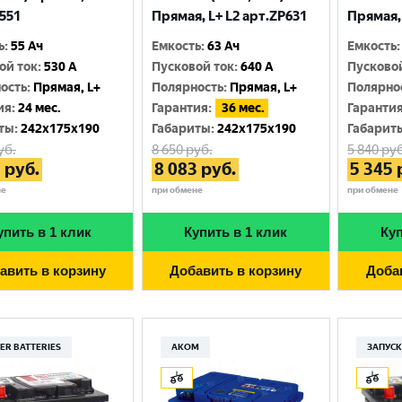
551
Прямая, L+ L2 арт.ZP631
Прямая, 
ь
:
55 Ач
Емкость
:
63 Ач
Емкость
:
ой ток
:
530 A
Пусковой ток
:
640 A
Пусково
ость
:
Прямая, L+
Полярность
:
Прямая, L+
Полярно
ия
:
24 мес.
Гарантия
:
36 мес.
Гаранти
ты
:
242x175x190
Габариты
:
242x175x190
Габарит
уб.
8 650
руб.
5 840
руб
5
руб.
8 083
руб.
5 345
не
при обмене
при обмене
упить в 1 клик
Купить в 1 клик
Куп
авить в корзину
Добавить в корзину
Доба
ER BATTERIES
АКОМ
ЗАПУС