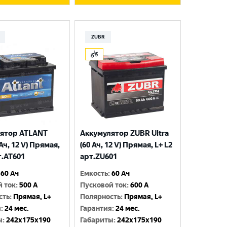
ZUBR
ятор ATLANT
Аккумулятор ZUBR Ultra
 Ач, 12 V) Прямая,
(60 Ач, 12 V) Прямая, L+ L2
т.AT601
арт.ZU601
60 Ач
Емкость
:
60 Ач
й ток
:
500 A
Пусковой ток
:
600 A
сть
:
Прямая, L+
Полярность
:
Прямая, L+
я
:
24 мес.
Гарантия
:
24 мес.
ы
:
242x175x190
Габариты
:
242x175x190