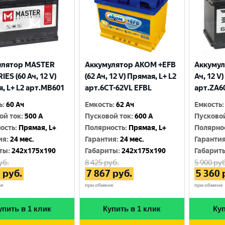
улятор MASTER
Аккумулятор AKOM +EFB
Аккумул
ES (60 Ач, 12 V)
(62 Ач, 12 V) Прямая, L+ L2
Ач, 12 V
, L+ L2 арт.MB601
арт.6СТ-62VL EFBL
арт.ZA6
ь
:
60 Ач
Емкость
:
62 Ач
Емкость
:
ой ток
:
500 A
Пусковой ток
:
600 A
Пусково
ость
:
Прямая, L+
Полярность
:
Прямая, L+
Полярно
ия
:
24 мес.
Гарантия
:
24 мес.
Гаранти
ты
:
242x175x190
Габариты
:
242x175x190
Габарит
уб.
8 425
руб.
5 900
руб
0
руб.
7 867
руб.
5 360
не
при обмене
при обмене
упить в 1 клик
Купить в 1 клик
Куп