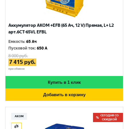
Аккумулятор AKOM +EFB (65 Ач, 12 V) Прямая, L+ L2
арт.6СТ-65VL EFBL
Емкость
:
65 Ач
Пусковой ток
:
650 A
8 000
руб.
7 415
руб.
при обмене
Купить в 1 клик
Добавить в корзину
СЕГОДНЯ СО
АКОМ
СКИДКОЙ