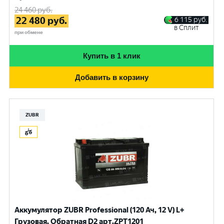
24 460
руб.
22 480
руб.
6 115
руб.
в Сплит
при обмене
Купить в 1 клик
Добавить в корзину
ZUBR
Аккумулятор ZUBR Professional (120 Ач, 12 V) L+
Грузовая, Обратная D2 арт.ZPT1201