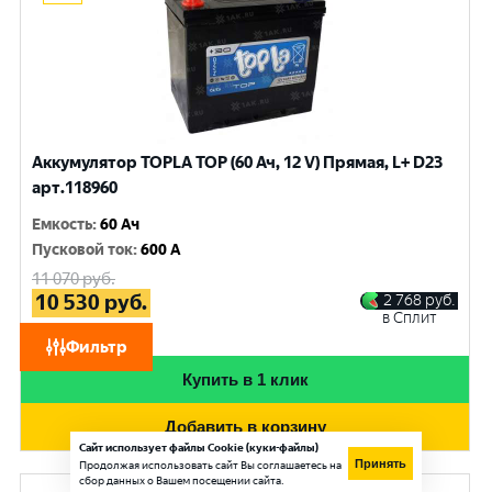
Аккумулятор TOPLA TOP (60 Ач, 12 V) Прямая, L+ D23
арт.118960
Емкость
:
60 Ач
Пусковой ток
:
600 A
11 070
руб.
10 530
руб.
2 768
руб.
в Сплит
при обмене
Фильтр
Купить в 1 клик
Добавить в корзину
Сайт использует файлы Cookie (куки-файлы)
Принять
Продолжая использовать сайт Вы соглашаетесь на
сбор данных о Вашем посещении сайта.