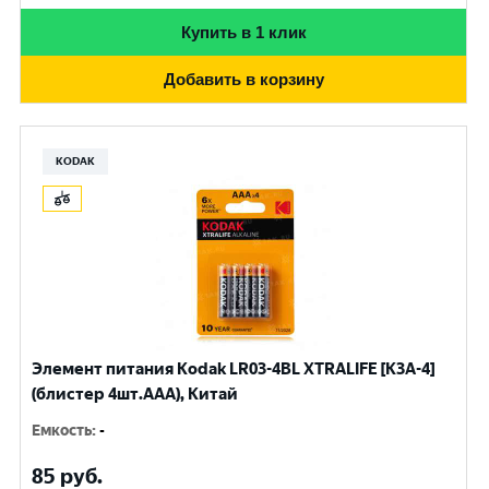
Купить в 1 клик
Добавить в корзину
KODAK
Элемент питания Kodak LR03-4BL XTRALIFE [K3A-4]
(блистер 4шт.AАА), Китай
Емкость
:
-
85
руб.