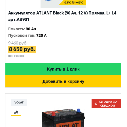
Аккумулятор ATLANT Black (90 Ач, 12 V) Прямая, L+ L4
арт.AB901
Емкость
:
90 Ач
Пусковой ток
:
720 A
9 460
руб.
8 650
руб.
при обмене
Купить в 1 клик
Добавить в корзину
СЕГОДНЯ СО
VOLAT
СКИДКОЙ