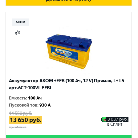
АКОМ
Аккумулятор AKOM +EFB (100 Ач, 12 V) Прямая, L+ L5
арт.6СТ-100VL EFBL
Емкость
:
100 Ач
Пусковой ток
:
930 A
14 550
руб.
13 650
руб.
3 637
руб.
в Сплит
при обмене