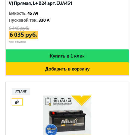
V) Прямая, L+ B24 арт.EUA451
Емкость
:
45 Ач
Пусковой ток
:
330 A
6 440
руб.
6 035
руб.
при обмене
Купить в 1 клик
Добавить в корзину
ATLANT