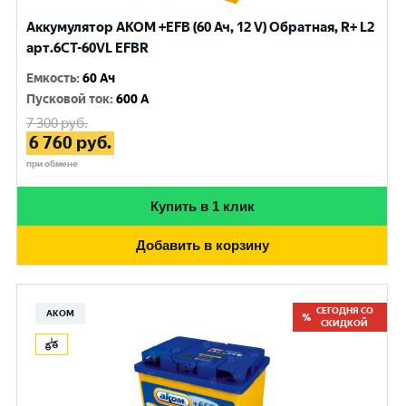
Аккумулятор AKOM +EFB (60 Ач, 12 V) Обратная, R+ L2
арт.6CТ-60VL EFBR
Емкость
:
60 Ач
Пусковой ток
:
600 A
7 300
руб.
6 760
руб.
при обмене
Купить в 1 клик
Добавить в корзину
СЕГОДНЯ СО
АКОМ
СКИДКОЙ