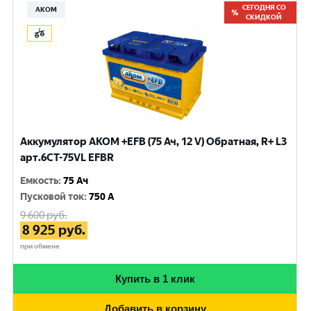
СЕГОДНЯ СО
АКОМ
СКИДКОЙ
Аккумулятор AKOM +EFB (75 Ач, 12 V) Обратная, R+ L3
арт.6СТ-75VL EFBR
Емкость
:
75 Ач
Пусковой ток
:
750 A
9 600
руб.
8 925
руб.
при обмене
Купить в 1 клик
Добавить в корзину