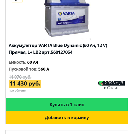
Аккумулятор VARTA Blue Dynamic (60 Ач, 12 V)
Прямая, L+ LB2 арт.560127054
Емкость
:
60 Ач
Пусковой ток
:
560 A
11 970
руб.
11 430
руб.
2 993
руб.
в Сплит
при обмене
Купить в 1 клик
Добавить в корзину