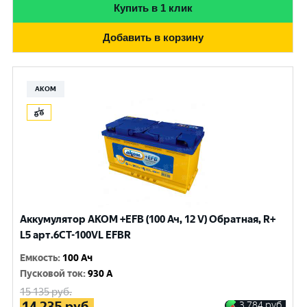
Купить в 1 клик
Добавить в корзину
АКОМ
Аккумулятор AKOM +EFB (100 Ач, 12 V) Обратная, R+
L5 арт.6СТ-100VL EFBR
Емкость
:
100 Ач
Пусковой ток
:
930 A
15 135
руб.
14 235
руб.
3 784
руб.