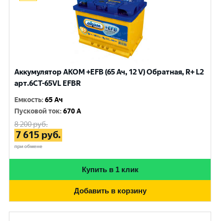
Аккумулятор AKOM +EFB (65 Ач, 12 V) Обратная, R+ L2
арт.6CT-65VL EFBR
Емкость
:
65 Ач
Пусковой ток
:
670 A
8 200
руб.
7 615
руб.
при обмене
Купить в 1 клик
Добавить в корзину