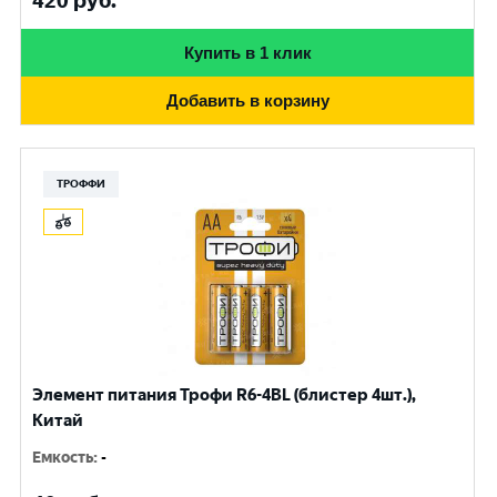
420
руб.
Купить в 1 клик
Добавить в корзину
ТРОФФИ
Элемент питания Трофи R6-4BL (блистер 4шт.),
Китай
Емкость
:
-