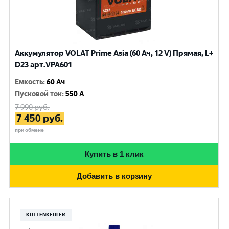
Аккумулятор VOLAT Prime Asia (60 Ач, 12 V) Прямая, L+
D23 арт.VPA601
Емкость
:
60 Ач
Пусковой ток
:
550 A
7 990
руб.
7 450
руб.
при обмене
Купить в 1 клик
Добавить в корзину
KUTTENKEULER