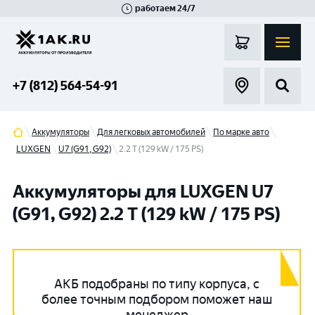
работаем 24/7
Великий Новгород
Санкт-Петербург
Гатчина
Смоленск
Москва
+7 (812) 564-54-91
Аккумуляторы
Для легковых автомобилей
По марке авто
LUXGEN
U7 (G91, G92)
2.2 T (129 kW / 175 PS)
Аккумуляторы для LUXGEN U7
(G91, G92) 2.2 T (129 kW / 175 PS)
АКБ подобраны по типу корпуса, с
более точным подбором поможет наш