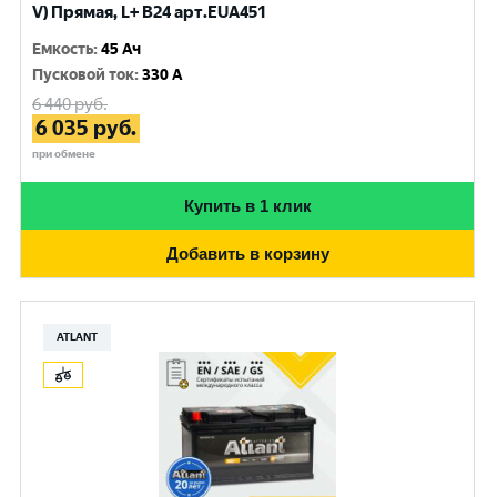
V) Прямая, L+ B24 арт.EUA451
Емкость
:
45 Ач
Пусковой ток
:
330 A
6 440
руб.
6 035
руб.
при обмене
Купить в 1 клик
Добавить в корзину
ATLANT