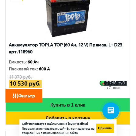
Аккумулятор TOPLA TOP (60 Ач, 12 V) Прямая, L+ D23
арт.118960
Емкость
:
60 Ач
Пусковой ток
:
600 A
11 070
руб.
10 530
руб.
2 768
руб.
в Сплит
при обмене
Фильтр
Купить в 1 клик
Добавить в корзину
Сайт использует файлы Cookie (куки-файлы)
Принять
Продолжая использовать сайт Вы соглашаетесь на
сбор данных о Вашем посещении сайта.