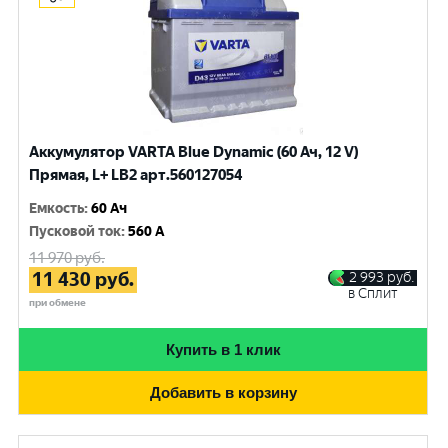
Аккумулятор VARTA Blue Dynamic (60 Ач, 12 V)
Прямая, L+ LB2 арт.560127054
Емкость
:
60 Ач
Пусковой ток
:
560 A
11 970
руб.
11 430
руб.
2 993
руб.
в Сплит
при обмене
Купить в 1 клик
Добавить в корзину