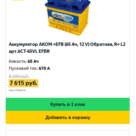
Аккумулятор AKOM +EFB (65 Ач, 12 V) Обратная, R+ L2
арт.6CT-65VL EFBR
Емкость
:
65 Ач
Пусковой ток
:
670 A
8 200
руб.
7 615
руб.
при обмене
Купить в 1 клик
Добавить в корзину