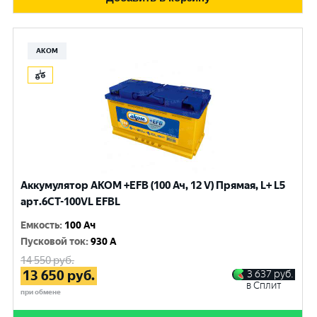
АКОМ
Аккумулятор AKOM +EFB (100 Ач, 12 V) Прямая, L+ L5
арт.6СТ-100VL EFBL
Емкость
:
100 Ач
Пусковой ток
:
930 A
14 550
руб.
13 650
руб.
3 637
руб.
в Сплит
при обмене