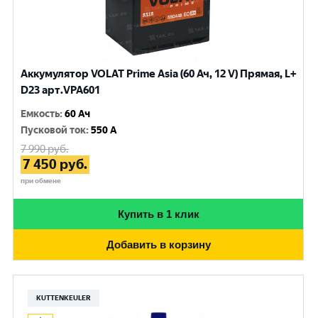
Аккумулятор VOLAT Prime Asia (60 Ач, 12 V) Прямая, L+
D23 арт.VPA601
Емкость
:
60 Ач
Пусковой ток
:
550 A
7 990
руб.
7 450
руб.
при обмене
Купить в 1 клик
Добавить в корзину
KUTTENKEULER