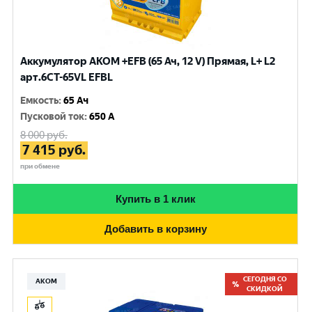
Аккумулятор AKOM +EFB (65 Ач, 12 V) Прямая, L+ L2
арт.6СТ-65VL EFBL
Емкость
:
65 Ач
Пусковой ток
:
650 A
8 000
руб.
7 415
руб.
при обмене
Купить в 1 клик
Добавить в корзину
СЕГОДНЯ СО
АКОМ
СКИДКОЙ