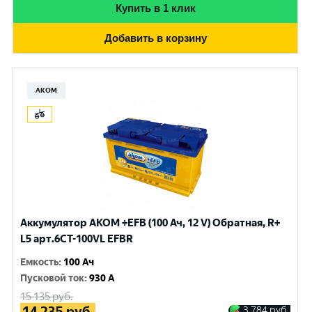
Купить в 1 клик
Добавить в корзину
АКОМ
Аккумулятор AKOM +EFB (100 Ач, 12 V) Обратная, R+
L5 арт.6СТ-100VL EFBR
Емкость
:
100 Ач
Пусковой ток
:
930 A
15 135
руб.
14 235
руб.
3 784
руб.