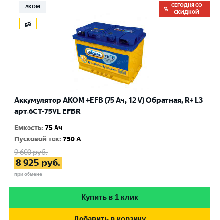
СЕГОДНЯ СО
АКОМ
СКИДКОЙ
Аккумулятор AKOM +EFB (75 Ач, 12 V) Обратная, R+ L3
арт.6СТ-75VL EFBR
Емкость
:
75 Ач
Пусковой ток
:
750 A
9 600
руб.
8 925
руб.
при обмене
Купить в 1 клик
Добавить в корзину