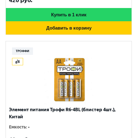
420
руб.
Купить в 1 клик
Добавить в корзину
ТРОФФИ
Элемент питания Трофи R6-4BL (блистер 4шт.),
Китай
Емкость
:
-