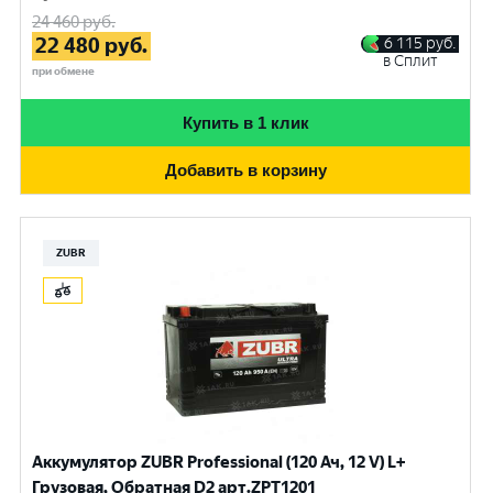
24 460
руб.
22 480
руб.
6 115
руб.
в Сплит
при обмене
Купить в 1 клик
Добавить в корзину
ZUBR
Аккумулятор ZUBR Professional (120 Ач, 12 V) L+
Грузовая, Обратная D2 арт.ZPT1201