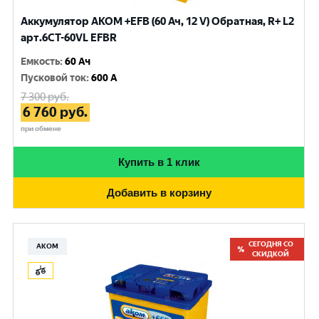
Аккумулятор AKOM +EFB (60 Ач, 12 V) Обратная, R+ L2
арт.6CТ-60VL EFBR
Емкость
:
60 Ач
Пусковой ток
:
600 A
7 300
руб.
6 760
руб.
при обмене
Купить в 1 клик
Добавить в корзину
СЕГОДНЯ СО
АКОМ
СКИДКОЙ