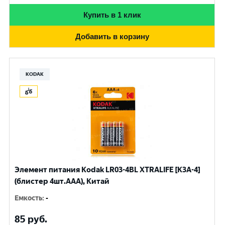
Купить в 1 клик
Добавить в корзину
KODAK
Элемент питания Kodak LR03-4BL XTRALIFE [K3A-4]
(блистер 4шт.AАА), Китай
Емкость
:
-
85
руб.