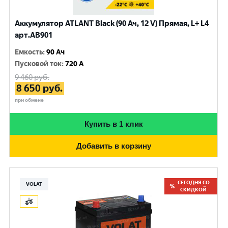
Аккумулятор ATLANT Black (90 Ач, 12 V) Прямая, L+ L4
арт.AB901
Емкость
:
90 Ач
Пусковой ток
:
720 A
9 460
руб.
8 650
руб.
при обмене
Купить в 1 клик
Добавить в корзину
СЕГОДНЯ СО
VOLAT
СКИДКОЙ