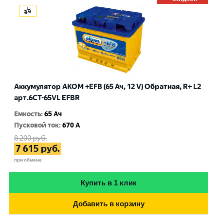
Аккумулятор AKOM +EFB (65 Ач, 12 V) Обратная, R+ L2
арт.6CT-65VL EFBR
Емкость
:
65 Ач
Пусковой ток
:
670 A
8 200
руб.
7 615
руб.
при обмене
Купить в 1 клик
Добавить в корзину