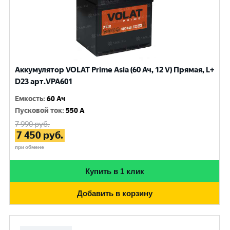
Аккумулятор VOLAT Prime Asia (60 Ач, 12 V) Прямая, L+
D23 арт.VPA601
Емкость
:
60 Ач
Пусковой ток
:
550 A
7 990
руб.
7 450
руб.
при обмене
Купить в 1 клик
Добавить в корзину