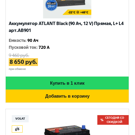
Аккумулятор ATLANT Black (90 Ач, 12 V) Прямая, L+ L4
арт.AB901
Емкость
:
90 Ач
Пусковой ток
:
720 A
9 460
руб.
8 650
руб.
при обмене
Купить в 1 клик
Добавить в корзину
СЕГОДНЯ СО
VOLAT
СКИДКОЙ