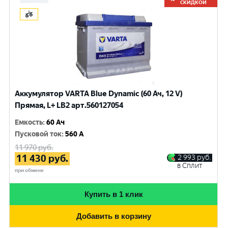
СКИДКОЙ
Аккумулятор VARTA Blue Dynamic (60 Ач, 12 V)
Прямая, L+ LB2 арт.560127054
Емкость
:
60 Ач
Пусковой ток
:
560 A
11 970
руб.
11 430
руб.
2 993
руб.
в Сплит
при обмене
Купить в 1 клик
Добавить в корзину