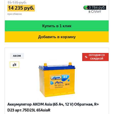
15 135
руб.
14 235
руб.
3 784
руб.
в Сплит
при обмене
Купить в 1 клик
Добавить в корзину
СЕГОДНЯ СО
АКОМ
СКИДКОЙ
Аккумулятор AKOM Asia (65 Ач, 12 V) Обратная, R+
D23 арт.75D23L 65AsiaR