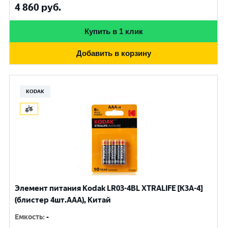
4 860
руб.
Купить в 1 клик
Добавить в корзину
KODAK
Элемент питания Kodak LR03-4BL XTRALIFE [K3A-4]
(блистер 4шт.AАА), Китай
Емкость
:
-