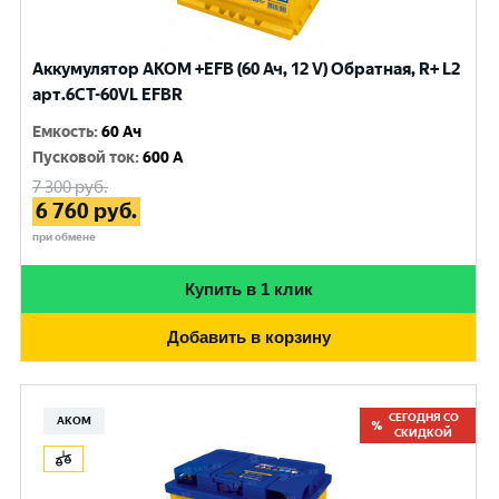
Аккумулятор AKOM +EFB (60 Ач, 12 V) Обратная, R+ L2
арт.6CТ-60VL EFBR
Емкость
:
60 Ач
Пусковой ток
:
600 A
7 300
руб.
6 760
руб.
при обмене
Купить в 1 клик
Добавить в корзину
СЕГОДНЯ СО
АКОМ
СКИДКОЙ