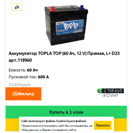
Аккумулятор TOPLA TOP (60 Ач, 12 V) Прямая, L+ D23
арт.118960
Емкость
:
60 Ач
Пусковой ток
:
600 A
11 070
руб.
10 530
руб.
2 768
руб.
Фильтр
в Сплит
при обмене
Купить в 1 клик
Сайт использует файлы Cookie (куки-файлы)
Добавить в корзину
Принять
Продолжая использовать сайт Вы соглашаетесь на
сбор данных о Вашем посещении сайта.