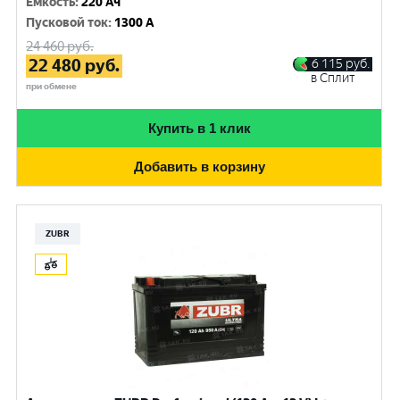
Емкость
:
220 Ач
Пусковой ток
:
1300 A
24 460
руб.
22 480
руб.
6 115
руб.
в Сплит
при обмене
Купить в 1 клик
Добавить в корзину
ZUBR