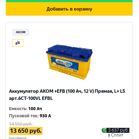
Добавить в корзину
АКОМ
Аккумулятор AKOM +EFB (100 Ач, 12 V) Прямая, L+ L5
арт.6СТ-100VL EFBL
Емкость
:
100 Ач
Пусковой ток
:
930 A
14 550
руб.
13 650
руб.
3 637
руб.
в Сплит
при обмене