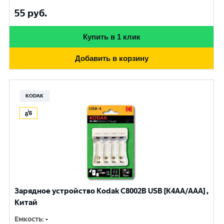
55
руб.
Купить в 1 клик
Добавить в корзину
KODAK
Зарядное устройство Kodak С8002B USB [K4AA/AAA] ,
Китай
Емкость
:
-