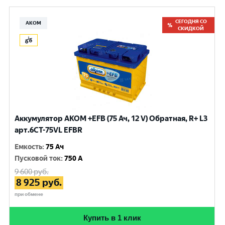
СЕГОДНЯ СО
АКОМ
СКИДКОЙ
Аккумулятор AKOM +EFB (75 Ач, 12 V) Обратная, R+ L3
арт.6СТ-75VL EFBR
Емкость
:
75 Ач
Пусковой ток
:
750 A
9 600
руб.
8 925
руб.
при обмене
Купить в 1 клик