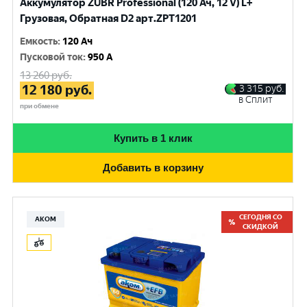
Аккумулятор ZUBR Professional (120 Ач, 12 V) L+
Грузовая, Обратная D2 арт.ZPT1201
Емкость
:
120 Ач
Пусковой ток
:
950 A
13 260
руб.
12 180
руб.
3 315
руб.
в Сплит
при обмене
Купить в 1 клик
Добавить в корзину
СЕГОДНЯ СО
АКОМ
СКИДКОЙ