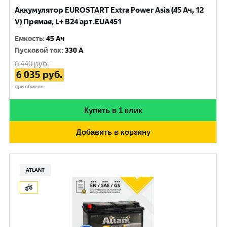
Аккумулятор EUROSTART Extra Power Asia (45 Ач, 12
V) Прямая, L+ B24 арт.EUA451
Емкость
:
45 Ач
Пусковой ток
:
330 A
6 440
руб.
6 035
руб.
при обмене
Купить в 1 клик
Добавить в корзину
ATLANT