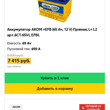
Аккумулятор AKOM +EFB (65 Ач, 12 V) Прямая, L+ L2
арт.6СТ-65VL EFBL
Емкость
:
65 Ач
Пусковой ток
:
650 A
8 000
руб.
7 415
руб.
при обмене
Купить в 1 клик
Добавить в корзину
СЕГОДНЯ СО
АКОМ
СКИДКОЙ