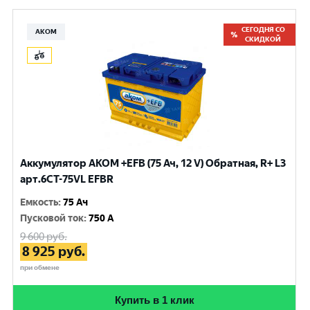
СЕГОДНЯ СО
АКОМ
СКИДКОЙ
Аккумулятор AKOM +EFB (75 Ач, 12 V) Обратная, R+ L3
арт.6СТ-75VL EFBR
Емкость
:
75 Ач
Пусковой ток
:
750 A
9 600
руб.
8 925
руб.
при обмене
Купить в 1 клик