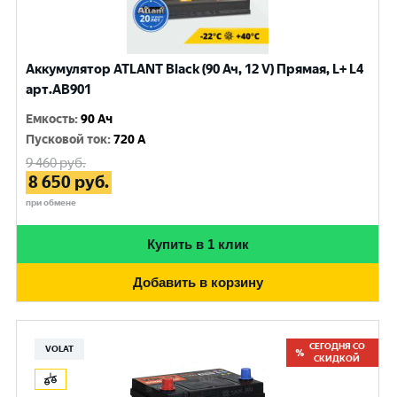
Аккумулятор ATLANT Black (90 Ач, 12 V) Прямая, L+ L4
арт.AB901
Емкость
:
90 Ач
Пусковой ток
:
720 A
9 460
руб.
8 650
руб.
при обмене
Купить в 1 клик
Добавить в корзину
СЕГОДНЯ СО
VOLAT
СКИДКОЙ