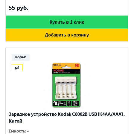
55
руб.
Купить в 1 клик
Добавить в корзину
KODAK
Зарядное устройство Kodak С8002B USB [K4AA/AAA] ,
Китай
Емкость
:
-