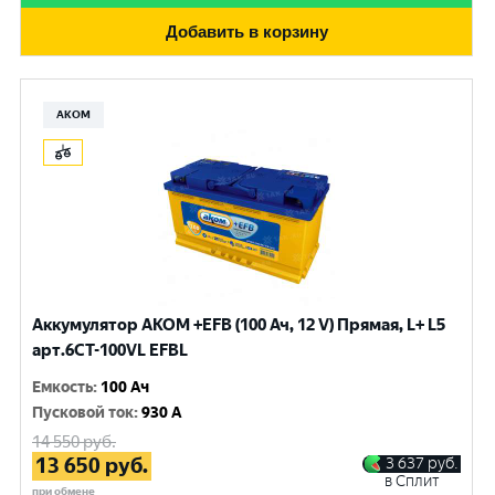
Добавить в корзину
АКОМ
Аккумулятор AKOM +EFB (100 Ач, 12 V) Прямая, L+ L5
арт.6СТ-100VL EFBL
Емкость
:
100 Ач
Пусковой ток
:
930 A
14 550
руб.
13 650
руб.
3 637
руб.
в Сплит
при обмене