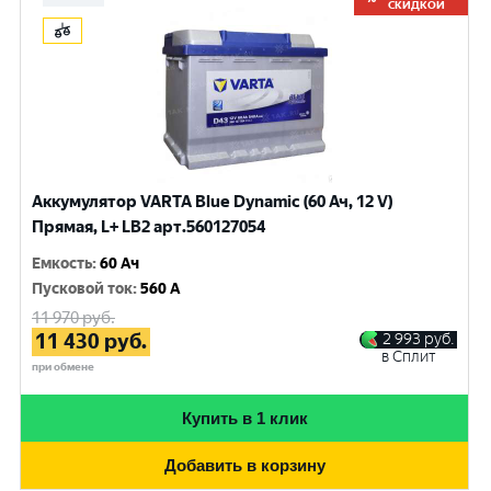
СКИДКОЙ
Аккумулятор VARTA Blue Dynamic (60 Ач, 12 V)
Прямая, L+ LB2 арт.560127054
Емкость
:
60 Ач
Пусковой ток
:
560 A
11 970
руб.
11 430
руб.
2 993
руб.
в Сплит
при обмене
Купить в 1 клик
Добавить в корзину