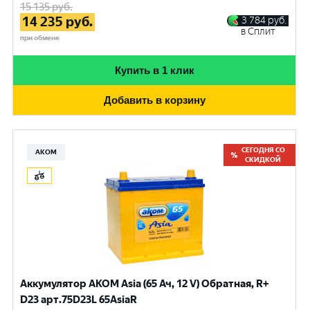
15 135
руб.
14 235
руб.
3 784
руб.
в Сплит
при обмене
Купить в 1 клик
Добавить в корзину
СЕГОДНЯ СО
АКОМ
СКИДКОЙ
Аккумулятор AKOM Asia (65 Ач, 12 V) Обратная, R+
D23 арт.75D23L 65AsiaR