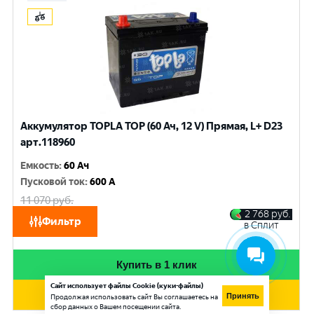
Аккумулятор TOPLA TOP (60 Ач, 12 V) Прямая, L+ D23
арт.118960
Емкость
:
60 Ач
Пусковой ток
:
600 A
11 070
руб.
10 530
руб.
2 768
руб.
Фильтр
в Сплит
при обмене
Купить в 1 клик
Сайт использует файлы Cookie (куки-файлы)
Добавить в корзину
Принять
Продолжая использовать сайт Вы соглашаетесь на
сбор данных о Вашем посещении сайта.