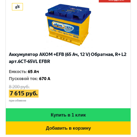
Аккумулятор AKOM +EFB (65 Ач, 12 V) Обратная, R+ L2
арт.6CT-65VL EFBR
Емкость
:
65 Ач
Пусковой ток
:
670 A
8 200
руб.
7 615
руб.
при обмене
Купить в 1 клик
Добавить в корзину