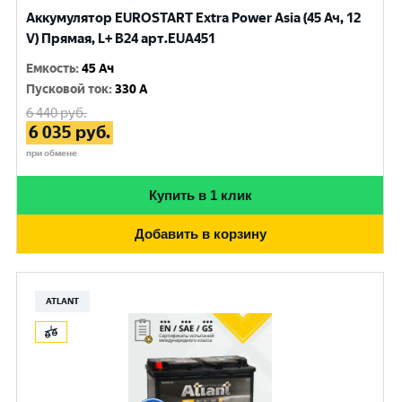
Аккумулятор EUROSTART Extra Power Asia (45 Ач, 12
V) Прямая, L+ B24 арт.EUA451
Емкость
:
45 Ач
Пусковой ток
:
330 A
6 440
руб.
6 035
руб.
при обмене
Купить в 1 клик
Добавить в корзину
ATLANT