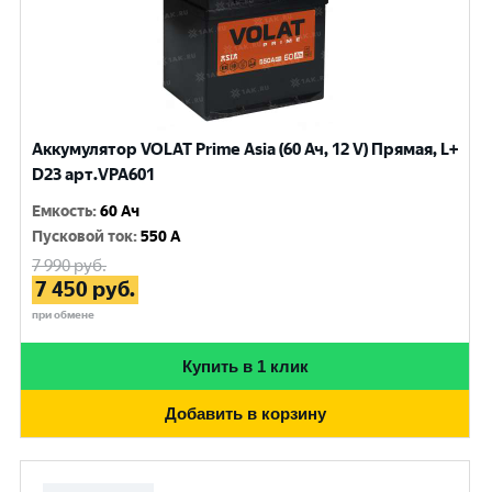
Аккумулятор VOLAT Prime Asia (60 Ач, 12 V) Прямая, L+
D23 арт.VPA601
Емкость
:
60 Ач
Пусковой ток
:
550 A
7 990
руб.
7 450
руб.
при обмене
Купить в 1 клик
Добавить в корзину