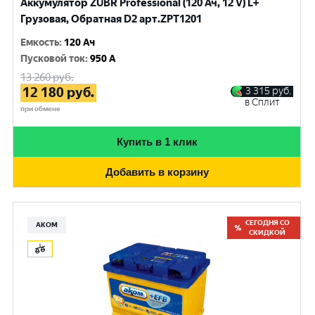
Аккумулятор ZUBR Professional (120 Ач, 12 V) L+
Грузовая, Обратная D2 арт.ZPT1201
Емкость
:
120 Ач
Пусковой ток
:
950 A
13 260
руб.
12 180
руб.
3 315
руб.
в Сплит
при обмене
Купить в 1 клик
Добавить в корзину
СЕГОДНЯ СО
АКОМ
СКИДКОЙ