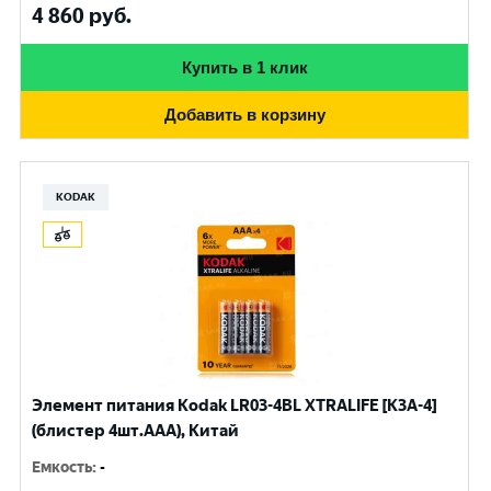
4 860
руб.
Купить в 1 клик
Добавить в корзину
KODAK
Элемент питания Kodak LR03-4BL XTRALIFE [K3A-4]
(блистер 4шт.AАА), Китай
Емкость
:
-