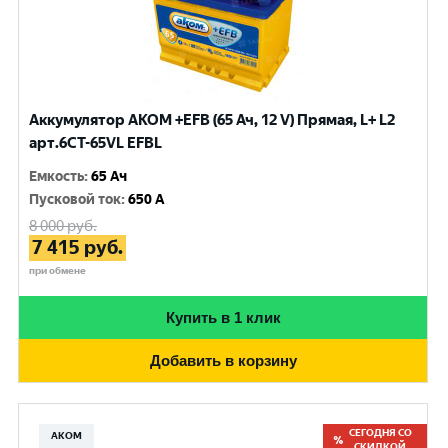
Аккумулятор AKOM +EFB (65 Ач, 12 V) Прямая, L+ L2
арт.6СТ-65VL EFBL
Емкость
:
65 Ач
Пусковой ток
:
650 A
8 000
руб.
7 415
руб.
при обмене
Купить в 1 клик
Добавить в корзину
СЕГОДНЯ СО
АКОМ
СКИДКОЙ