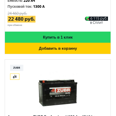
Емкость
:
220 Ач
Пусковой ток
:
1300 A
24 460
руб.
22 480
руб.
6 115
руб.
в Сплит
при обмене
Купить в 1 клик
Добавить в корзину
ZUBR