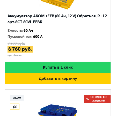
Аккумулятор AKOM +EFB (60 Ач, 12 V) Обратная, R+ L2
арт.6CТ-60VL EFBR
Емкость
:
60 Ач
Пусковой ток
:
600 A
7 300
руб.
6 760
руб.
при обмене
Купить в 1 клик
Добавить в корзину
СЕГОДНЯ СО
АКОМ
СКИДКОЙ