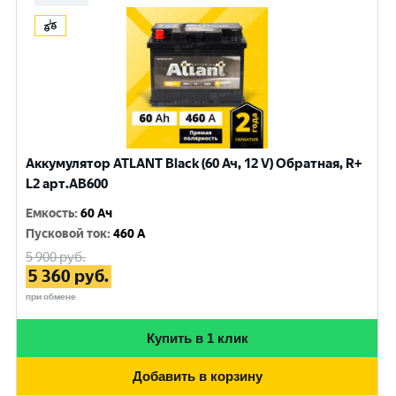
Аккумулятор ATLANT Black (60 Ач, 12 V) Обратная, R+
L2 арт.AB600
Емкость
:
60 Ач
Пусковой ток
:
460 A
5 900
руб.
5 360
руб.
при обмене
Купить в 1 клик
Добавить в корзину