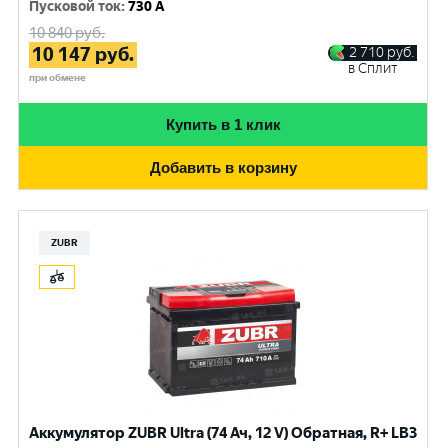
Пусковой ток
:
730 A
10 840
руб.
10 147
руб.
2 710
руб.
в Сплит
при обмене
Купить в 1 клик
Добавить в корзину
ZUBR
Аккумулятор ZUBR Ultra (74 Ач, 12 V) Обратная, R+ LB3