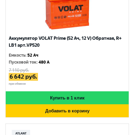
Аккумулятор VOLAT Prime (52 Ач, 12 V) Обратная, R+
LB1 арт.VP520
Емкость
:
52 Ач
Пусковой ток
:
480 A
7 110
руб.
6 642
руб.
при обмене
Купить в 1 клик
Добавить в корзину
ATLANT