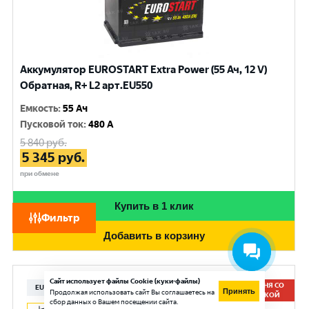
Аккумулятор EUROSTART Extra Power (55 Ач, 12 V)
Обратная, R+ L2 арт.EU550
Емкость
:
55 Ач
Пусковой ток
:
480 A
5 840
руб.
5 345
руб.
при обмене
Купить в 1 клик
Фильтр
Добавить в корзину
Сайт использует файлы Cookie (куки-файлы)
СЕГОДНЯ СО
EUROSTART
Принять
Продолжая использовать сайт Вы соглашаетесь на
СКИДКОЙ
сбор данных о Вашем посещении сайта.