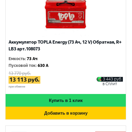
Аккумулятор TOPLA Energy (73 Ач, 12 V) Обратная, R+
LB3 арт.108073
Емкость
:
73 Ач
Пусковой ток
:
630 A
13 770
руб.
13 113
руб.
3 443
руб.
в Сплит
при обмене
Купить в 1 клик
Добавить в корзину