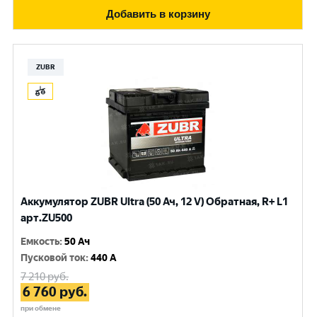
Добавить в корзину
ZUBR
Аккумулятор ZUBR Ultra (50 Ач, 12 V) Обратная, R+ L1
арт.ZU500
Емкость
:
50 Ач
Пусковой ток
:
440 A
7 210
руб.
6 760
руб.
при обмене