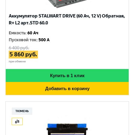
Аккумулятор STALWART DRIVE (60 Ач, 12 V) Обратная,
R+ L2 арт.STD 60.0
Емкость
:
60 Ач
Пусковой ток
:
500 A
6 400
руб.
5 860
руб.
при обмене
Купить в 1 клик
Добавить в корзину
ТЮМЕНЬ