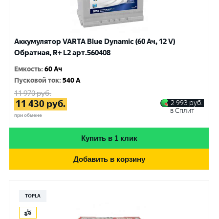
Аккумулятор VARTA Blue Dynamic (60 Ач, 12 V)
Обратная, R+ L2 арт.560408
Емкость
:
60 Ач
Пусковой ток
:
540 A
11 970
руб.
11 430
руб.
2 993
руб.
в Сплит
при обмене
Купить в 1 клик
Добавить в корзину
TOPLA