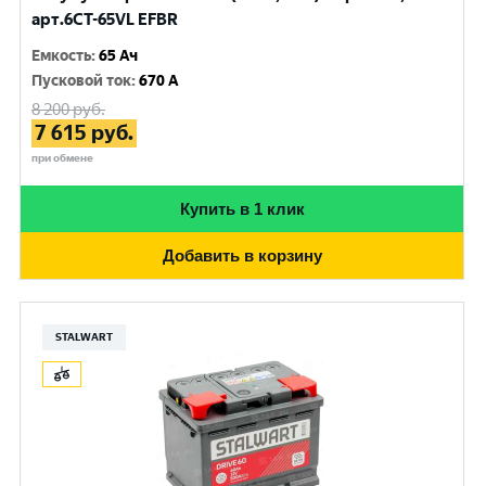
арт.6CT-65VL EFBR
Емкость
:
65 Ач
Пусковой ток
:
670 A
8 200
руб.
7 615
руб.
при обмене
Купить в 1 клик
Добавить в корзину
STALWART