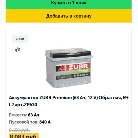
Купить в 1 клик
Добавить в корзину
ZUBR
Аккумулятор ZUBR Premium (63 Ач, 12 V) Обратная, R+
L2 арт.ZP630
Емкость
:
63 Ач
Пусковой ток
:
640 A
8 650
руб.
8 083
руб.