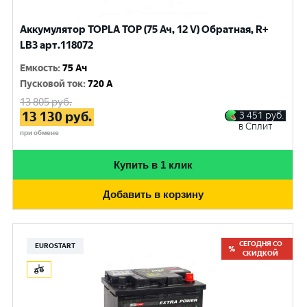
Аккумулятор TOPLA TOP (75 Ач, 12 V) Обратная, R+
LB3 арт.118072
Емкость
:
75 Ач
Пусковой ток
:
720 A
13 805
руб.
13 130
руб.
3 451
руб.
в Сплит
при обмене
Купить в 1 клик
Добавить в корзину
СЕГОДНЯ СО
EUROSTART
СКИДКОЙ