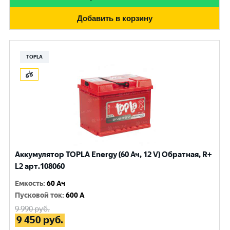
Добавить в корзину
TOPLA
Аккумулятор TOPLA Energy (60 Ач, 12 V) Обратная, R+
L2 арт.108060
Емкость
:
60 Ач
Пусковой ток
:
600 A
9 990
руб.
9 450
руб.