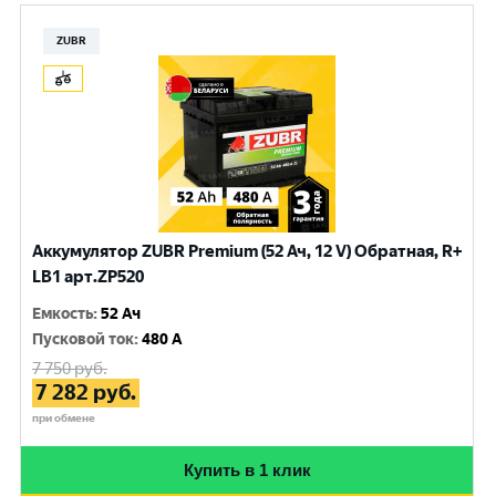
ZUBR
Аккумулятор ZUBR Premium (52 Ач, 12 V) Обратная, R+
LB1 арт.ZP520
Емкость
:
52 Ач
Пусковой ток
:
480 A
7 750
руб.
7 282
руб.
при обмене
Купить в 1 клик