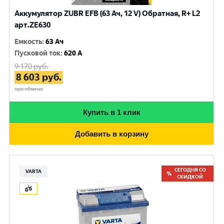
Аккумулятор ZUBR EFB (63 Ач, 12 V) Обратная, R+ L2
арт.ZE630
Емкость
:
63 Ач
Пусковой ток
:
620 A
9 170
руб.
8 603
руб.
при обмене
Купить в 1 клик
Добавить в корзину
СЕГОДНЯ СО
VARTA
СКИДКОЙ