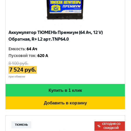
Аккумулятор ТЮМЕНЬ Премиум (64 Ач, 12 V)
Обратная, R+ L2 арт.TNP64.0
Емкость
:
64 Ач
Пусковой ток
:
620 A
8 100
руб.
7 524
руб.
при обмене
Купить в 1 клик
Добавить в корзину
СЕГОДНЯ СО
ТЮМЕНЬ
СКИДКОЙ