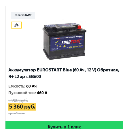
EUROSTART
Аккумулятор EUROSTART Blue (60 Ач, 12 V) Обратная,
R+ L2 арт.EB600
Емкость
:
60 Ач
Пусковой ток
:
460 A
5 900
руб.
5 360
руб.
при обмене
Купить в 1 клик