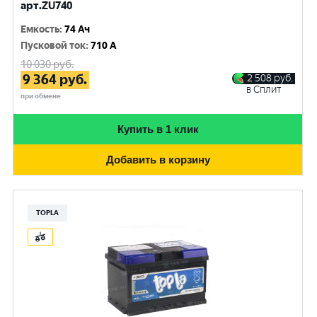
арт.ZU740
Емкость
:
74 Ач
Пусковой ток
:
710 A
10 030
руб.
9 364
руб.
2 508
руб.
в Сплит
при обмене
Купить в 1 клик
Добавить в корзину
TOPLA