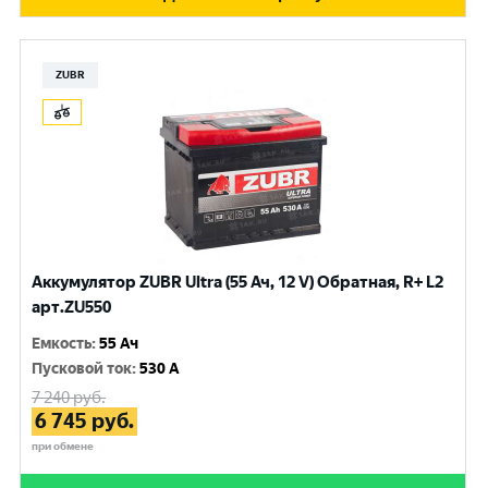
ZUBR
Аккумулятор ZUBR Ultra (55 Ач, 12 V) Обратная, R+ L2
арт.ZU550
Емкость
:
55 Ач
Пусковой ток
:
530 A
7 240
руб.
6 745
руб.
при обмене