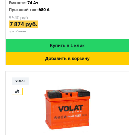
Емкость
:
74 Ач
Пусковой ток
:
680 A
8 540
руб.
7 874
руб.
при обмене
Купить в 1 клик
Добавить в корзину
VOLAT