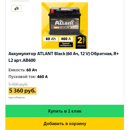
Аккумулятор ATLANT Black (60 Ач, 12 V) Обратная, R+
L2 арт.AB600
Емкость
:
60 Ач
Пусковой ток
:
460 A
5 900
руб.
5 360
руб.
при обмене
Купить в 1 клик
Добавить в корзину