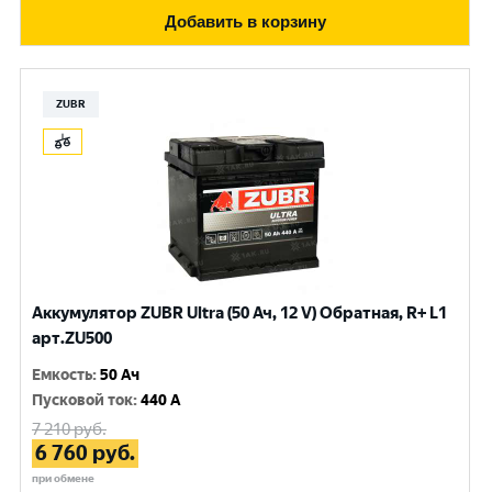
Добавить в корзину
ZUBR
Аккумулятор ZUBR Ultra (50 Ач, 12 V) Обратная, R+ L1
арт.ZU500
Емкость
:
50 Ач
Пусковой ток
:
440 A
7 210
руб.
6 760
руб.
при обмене