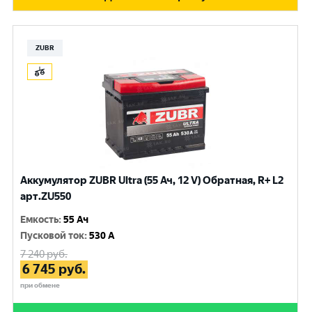
ZUBR
Аккумулятор ZUBR Ultra (55 Ач, 12 V) Обратная, R+ L2
арт.ZU550
Емкость
:
55 Ач
Пусковой ток
:
530 A
7 240
руб.
6 745
руб.
при обмене