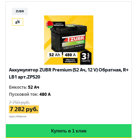
ZUBR
Аккумулятор ZUBR Premium (52 Ач, 12 V) Обратная, R+
LB1 арт.ZP520
Емкость
:
52 Ач
Пусковой ток
:
480 A
7 750
руб.
7 282
руб.
при обмене
Купить в 1 клик