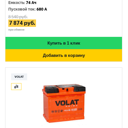
Емкость
:
74 Ач
Пусковой ток
:
680 A
8 540
руб.
7 874
руб.
при обмене
Купить в 1 клик
Добавить в корзину
VOLAT