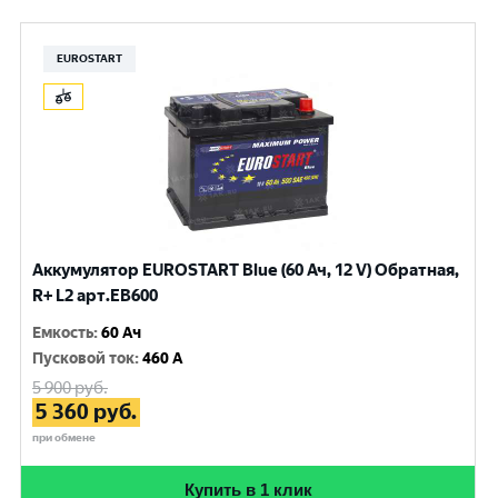
EUROSTART
Аккумулятор EUROSTART Blue (60 Ач, 12 V) Обратная,
R+ L2 арт.EB600
Емкость
:
60 Ач
Пусковой ток
:
460 A
5 900
руб.
5 360
руб.
при обмене
Купить в 1 клик