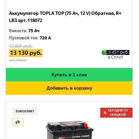
Аккумулятор TOPLA TOP (75 Ач, 12 V) Обратная, R+
LB3 арт.118072
Емкость
:
75 Ач
Пусковой ток
:
720 A
13 805
руб.
13 130
руб.
3 451
руб.
в Сплит
при обмене
Купить в 1 клик
Добавить в корзину
СЕГОДНЯ СО
EUROSTART
СКИДКОЙ