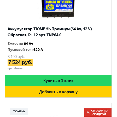
Аккумулятор ТЮМЕНЬ Премиум (64 Ач, 12 V)
Обратная, R+ L2 арт.TNP64.0
Емкость
:
64 Ач
Пусковой ток
:
620 A
8 100
руб.
7 524
руб.
при обмене
Купить в 1 клик
Добавить в корзину
СЕГОДНЯ СО
ТЮМЕНЬ
СКИДКОЙ