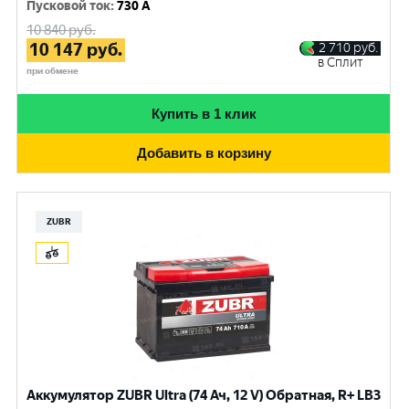
Пусковой ток
:
730 A
10 840
руб.
10 147
руб.
2 710
руб.
в Сплит
при обмене
Купить в 1 клик
Добавить в корзину
ZUBR
Аккумулятор ZUBR Ultra (74 Ач, 12 V) Обратная, R+ LB3