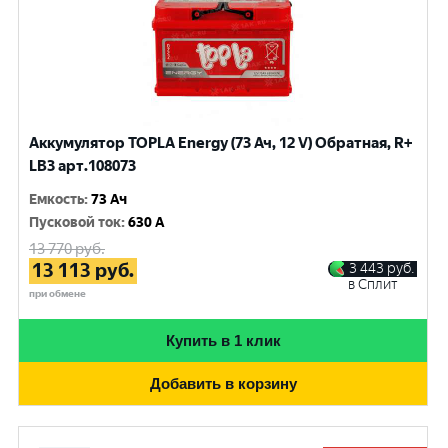
Аккумулятор TOPLA Energy (73 Ач, 12 V) Обратная, R+
LB3 арт.108073
Емкость
:
73 Ач
Пусковой ток
:
630 A
13 770
руб.
13 113
руб.
3 443
руб.
в Сплит
при обмене
Купить в 1 клик
Добавить в корзину