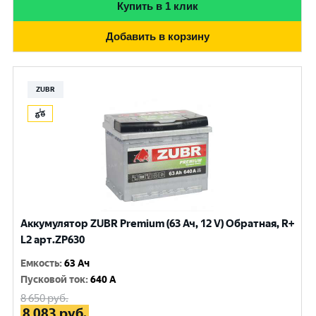
Купить в 1 клик
Добавить в корзину
ZUBR
Аккумулятор ZUBR Premium (63 Ач, 12 V) Обратная, R+
L2 арт.ZP630
Емкость
:
63 Ач
Пусковой ток
:
640 A
8 650
руб.
8 083
руб.