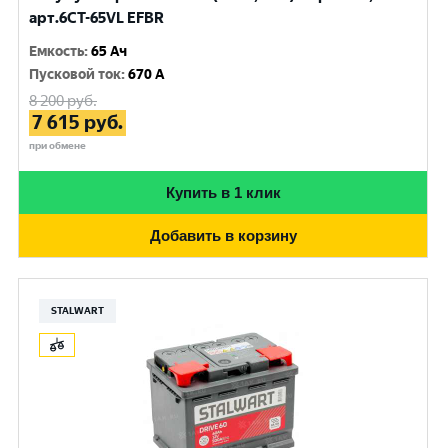
арт.6CT-65VL EFBR
Емкость
:
65 Ач
Пусковой ток
:
670 A
8 200
руб.
7 615
руб.
при обмене
Купить в 1 клик
Добавить в корзину
STALWART