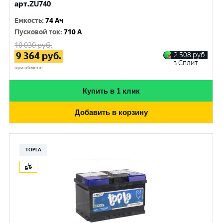
арт.ZU740
Емкость
:
74 Ач
Пусковой ток
:
710 A
10 030
руб.
9 364
руб.
2 508
руб.
в Сплит
при обмене
Купить в 1 клик
Добавить в корзину
TOPLA