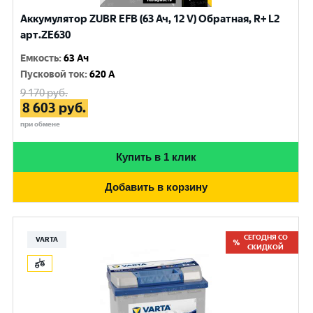
Аккумулятор ZUBR EFB (63 Ач, 12 V) Обратная, R+ L2
арт.ZE630
Емкость
:
63 Ач
Пусковой ток
:
620 A
9 170
руб.
8 603
руб.
при обмене
Купить в 1 клик
Добавить в корзину
СЕГОДНЯ СО
VARTA
СКИДКОЙ