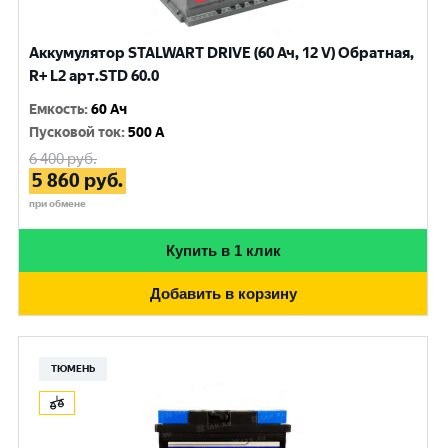
Аккумулятор STALWART DRIVE (60 Ач, 12 V) Обратная,
R+ L2 арт.STD 60.0
Емкость
:
60 Ач
Пусковой ток
:
500 A
6 400
руб.
5 860
руб.
при обмене
Купить в 1 клик
Добавить в корзину
ТЮМЕНЬ