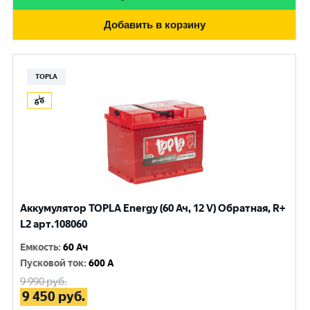
Добавить в корзину
TOPLA
Аккумулятор TOPLA Energy (60 Ач, 12 V) Обратная, R+
L2 арт.108060
Емкость
:
60 Ач
Пусковой ток
:
600 A
9 990
руб.
9 450
руб.