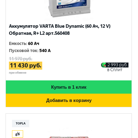
Аккумулятор VARTA Blue Dynamic (60 Ач, 12 V)
Обратная, R+ L2 арт.560408
Емкость
:
60 Ач
Пусковой ток
:
540 A
11 970
руб.
11 430
руб.
2 993
руб.
в Сплит
при обмене
Купить в 1 клик
Добавить в корзину
TOPLA