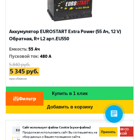
Аккумулятор EUROSTART Extra Power (55 Ач, 12 V)
Обратная, R+ L2 арт.EU550
Емкость
:
55 Ач
Пусковой ток
:
480 A
5 840
руб.
5 345
руб.
при обмене
Купить в 1 клик
Фильтр
Добавить в корзину
Сайт использует файлы Cookie (куки-файлы)
СЕГОДНЯ СО
EUROSTART
Принять
Продолжая использовать сайт Вы соглашаетесь на
СКИДКОЙ
сбор данных о Вашем посещении сайта.