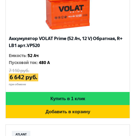
Аккумулятор VOLAT Prime (52 Ач, 12 V) Обратная, R+
LB1 арт.VP520
Емкость
:
52 Ач
Пусковой ток
:
480 A
7 110
руб.
6 642
руб.
при обмене
Купить в 1 клик
Добавить в корзину
ATLANT