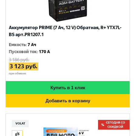
Аккумулятор PRIME (7 Ач, 12 V) Обратная, R+ YTX7L-
BS арт.PR1207.1
Емкость
:
7 Ач
Пусковой ток
:
170 A
3 186
руб.
3 123
руб.
при обмене
Купить в 1 клик
Добавить в корзину
СЕГОДНЯ СО
VOLAT
СКИДКОЙ