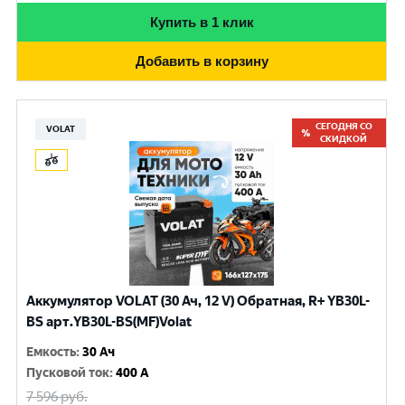
Купить в 1 клик
Добавить в корзину
СЕГОДНЯ СО
VOLAT
СКИДКОЙ
Аккумулятор VOLAT (30 Ач, 12 V) Обратная, R+ YB30L-
BS арт.YB30L-BS(MF)Volat
Емкость
:
30 Ач
Пусковой ток
:
400 A
7 596
руб.