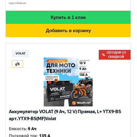
при обмене
Купить в 1 клик
Добавить в корзину
СЕГОДНЯ СО
VOLAT
СКИДКОЙ
Аккумулятор VOLAT (9 Ач, 12 V) Прямая, L+ YTX9-BS
арт.YTX9-BS(MF)Volat
Емкость
:
9 Ач
Пусковой ток
:
135 A