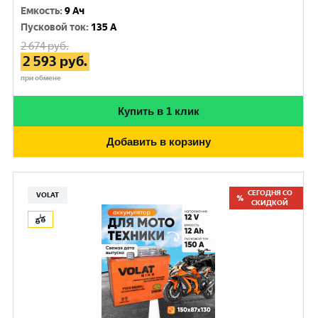
Емкость
:
9 Ач
Пусковой ток
:
135 A
2 674
руб.
2 593
руб.
при обмене
Купить в 1 клик
Добавить в корзину
СЕГОДНЯ СО
VOLAT
СКИДКОЙ