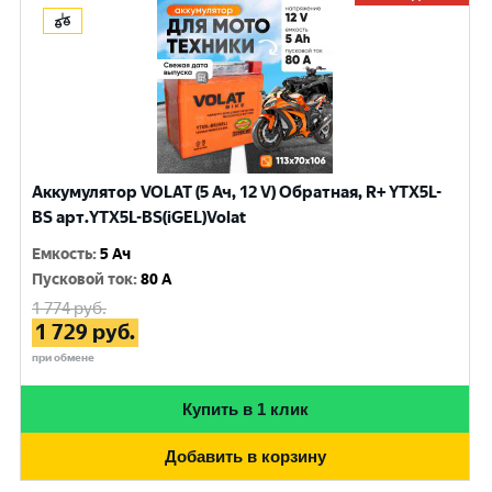
Аккумулятор VOLAT (5 Ач, 12 V) Обратная, R+ YTX5L-
BS арт.YTX5L-BS(iGEL)Volat
Емкость
:
5 Ач
Пусковой ток
:
80 A
1 774
руб.
1 729
руб.
при обмене
Купить в 1 клик
Добавить в корзину