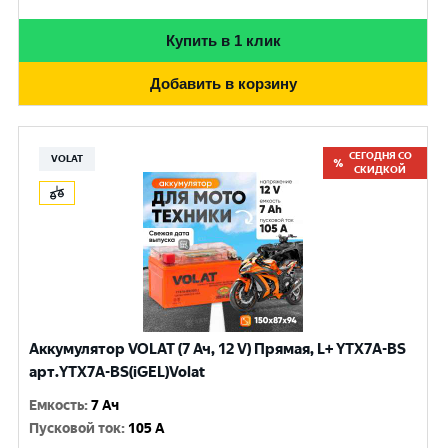
Купить в 1 клик
Добавить в корзину
СЕГОДНЯ СО
VOLAT
СКИДКОЙ
Аккумулятор VOLAT (7 Ач, 12 V) Прямая, L+ YTX7A-BS
арт.YTX7A-BS(iGEL)Volat
Емкость
:
7 Ач
Пусковой ток
:
105 A