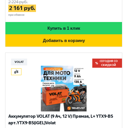
2 224
руб.
2 161
руб.
при обмене
Купить в 1 клик
Добавить в корзину
СЕГОДНЯ СО
VOLAT
СКИДКОЙ
Аккумулятор VOLAT (9 Ач, 12 V) Прямая, L+ YTX9-BS
арт.YTX9-BS(iGEL)Volat