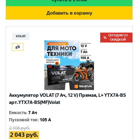
Добавить в корзину
СЕГОДНЯ СО
VOLAT
СКИДКОЙ
Аккумулятор VOLAT (7 Ач, 12 V) Прямая, L+ YTX7A-BS
арт.YTX7A-BS(MF)Volat
Емкость
:
7 Ач
Пусковой ток
:
105 A
2 106
руб.
2 043
руб.