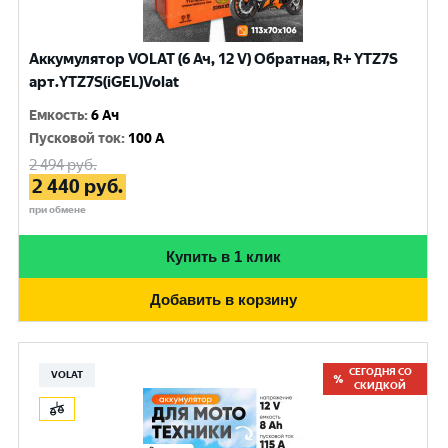
Аккумулятор VOLAT (6 Ач, 12 V) Обратная, R+ YTZ7S
арт.YTZ7S(iGEL)Volat
Емкость
:
6 Ач
Пусковой ток
:
100 A
2 494
руб.
2 440
руб.
при обмене
Купить в 1 клик
Добавить в корзину
СЕГОДНЯ СО
VOLAT
СКИДКОЙ