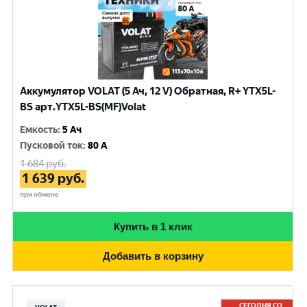
Аккумулятор VOLAT (5 Ач, 12 V) Обратная, R+ YTX5L-
BS арт.YTX5L-BS(MF)Volat
Емкость
:
5 Ач
Пусковой ток
:
80 A
1 684
руб.
1 639
руб.
при обмене
Купить в 1 клик
Добавить в корзину
СЕГОДНЯ СО