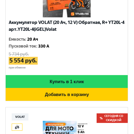
Аккумулятор VOLAT (20 Ач, 12 V) Обратная, R+ YT20L-4
арт.YT20L-4(iGEL)Volat
Емкость
:
20 Ач
Пусковой ток
:
330 A
5 734
руб.
5 554
руб.
при обмене
Купить в 1 клик
Добавить в корзину
СЕГОДНЯ СО
VOLAT
СКИДКОЙ