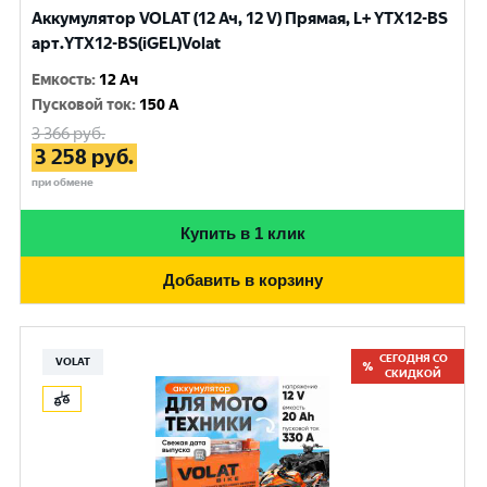
Аккумулятор VOLAT (12 Ач, 12 V) Прямая, L+ YTX12-BS
арт.YTX12-BS(iGEL)Volat
Емкость
:
12 Ач
Пусковой ток
:
150 A
3 366
руб.
3 258
руб.
при обмене
Купить в 1 клик
Добавить в корзину
СЕГОДНЯ СО
VOLAT
СКИДКОЙ