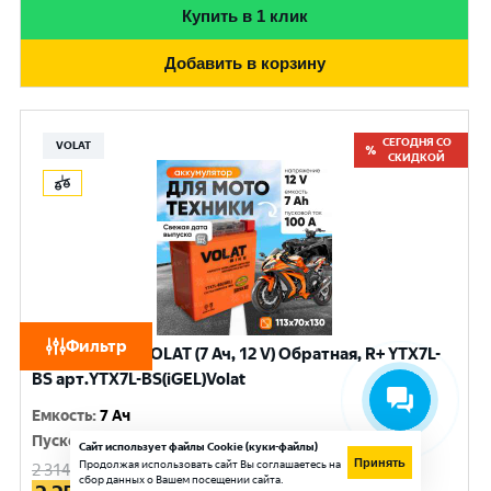
Купить в 1 клик
Добавить в корзину
СЕГОДНЯ СО
VOLAT
СКИДКОЙ
Фильтр
Аккумулятор VOLAT (7 Ач, 12 V) Обратная, R+ YTX7L-
BS арт.YTX7L-BS(iGEL)Volat
Емкость
:
7 Ач
Пусковой ток
:
100 A
Сайт использует файлы Cookie (куки-файлы)
Принять
Продолжая использовать сайт Вы соглашаетесь на
2 314
руб.
сбор данных о Вашем посещении сайта.