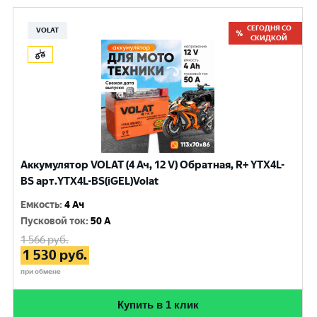
СЕГОДНЯ СО
VOLAT
СКИДКОЙ
Аккумулятор VOLAT (4 Ач, 12 V) Обратная, R+ YTX4L-
BS арт.YTX4L-BS(iGEL)Volat
Емкость
:
4 Ач
Пусковой ток
:
50 A
1 566
руб.
1 530
руб.
при обмене
Купить в 1 клик