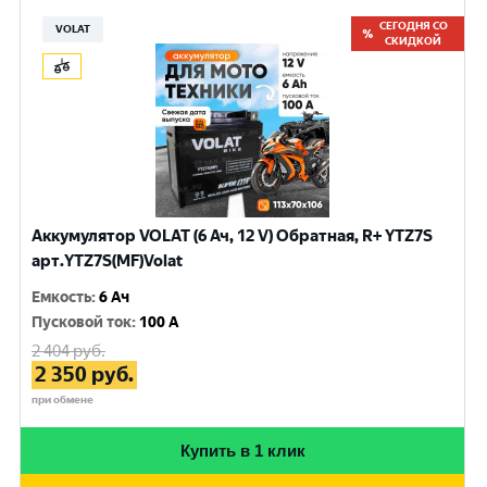
СЕГОДНЯ СО
VOLAT
СКИДКОЙ
Аккумулятор VOLAT (6 Ач, 12 V) Обратная, R+ YTZ7S
арт.YTZ7S(MF)Volat
Емкость
:
6 Ач
Пусковой ток
:
100 A
2 404
руб.
2 350
руб.
при обмене
Купить в 1 клик