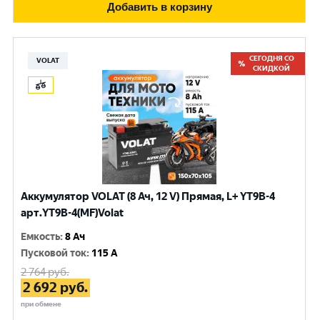
Добавить в корзину
СЕГОДНЯ СО
VOLAT
СКИДКОЙ
Аккумулятор VOLAT (8 Ач, 12 V) Прямая, L+ YT9B-4
арт.YT9B-4(MF)Volat
Емкость
:
8 Ач
Пусковой ток
:
115 A
2 764
руб.
2 692
руб.
при обмене