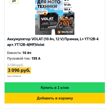
Аккумулятор VOLAT (10 Ач, 12 V) Прямая, L+ YT12B-4
арт.YT12B-4(MF)Volat
Емкость
:
10 Ач
Пусковой ток
:
155 A
3 186
руб.
3 096
руб.
при обмене
Купить в 1 клик
Добавить в корзину