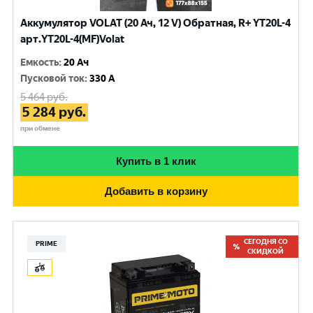
Аккумулятор VOLAT (20 Ач, 12 V) Обратная, R+ YT20L-4
арт.YT20L-4(MF)Volat
Емкость
:
20 Ач
Пусковой ток
:
330 A
5 464
руб.
5 284
руб.
при обмене
Купить в 1 клик
Добавить в корзину
СЕГОДНЯ СО
PRIME
СКИДКОЙ