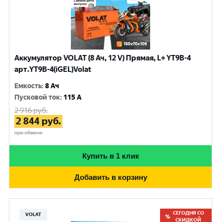
Аккумулятор VOLAT (8 Ач, 12 V) Прямая, L+ YT9B-4
арт.YT9B-4(iGEL)Volat
Емкость
:
8 Ач
Пусковой ток
:
115 A
2 916
руб.
2 844
руб.
при обмене
Купить в 1 клик
Добавить в корзину
СЕГОДНЯ СО
VOLAT
СКИДКОЙ