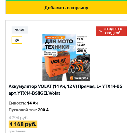
Добавить в корзину
СЕГОДНЯ СО
VOLAT
СКИДКОЙ
Аккумулятор VOLAT (14 Ач, 12 V) Прямая, L+ YTX14-BS
арт.YTX14-BS(iGEL)Volat
Емкость
:
14 Ач
Пусковой ток
:
200 A
4 294
руб.
4 168
руб.
при обмене