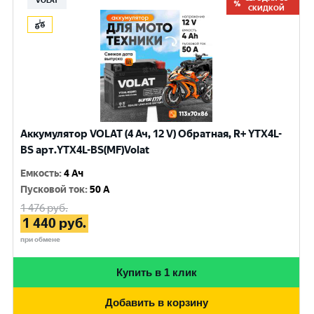
VOLAT
СКИДКОЙ
Аккумулятор VOLAT (4 Ач, 12 V) Обратная, R+ YTX4L-
BS арт.YTX4L-BS(MF)Volat
Емкость
:
4 Ач
Пусковой ток
:
50 A
1 476
руб.
1 440
руб.
при обмене
Купить в 1 клик
Добавить в корзину