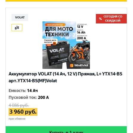
СЕГОДНЯ СО
VOLAT
СКИДКОЙ
Аккумулятор VOLAT (14 Ач, 12 V) Прямая, L+ YTX14-BS
арт.YTX14-BS(MF)Volat
Емкость
:
14 Ач
Пусковой ток
:
200 A
4 086
руб.
3 960
руб.
при обмене
Купить в 1 клик