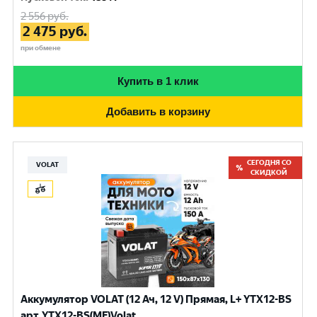
2 556
руб.
2 475
руб.
при обмене
Купить в 1 клик
Добавить в корзину
СЕГОДНЯ СО
VOLAT
СКИДКОЙ
Аккумулятор VOLAT (12 Ач, 12 V) Прямая, L+ YTX12-BS
арт.YTX12-BS(MF)Volat