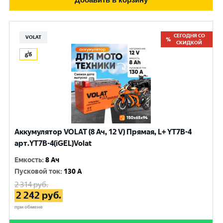
СЕГОДНЯ СО
VOLAT
СКИДКОЙ
Аккумулятор VOLAT (8 Ач, 12 V) Прямая, L+ YT7B-4
арт.YT7B-4(iGEL)Volat
Емкость
:
8 Ач
Пусковой ток
:
130 A
2 314
руб.
2 242
руб.
при обмене