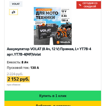
СЕГОДНЯ СО
VOLAT
СКИДКОЙ
Аккумулятор VOLAT (8 Ач, 12 V) Прямая, L+ YT7B-4
арт.YT7B-4(MF)Volat
Емкость
:
8 Ач
Пусковой ток
:
130 A
2 224
руб.
2 152
руб.
при обмене
Купить в 1 клик
Добавить в корзину