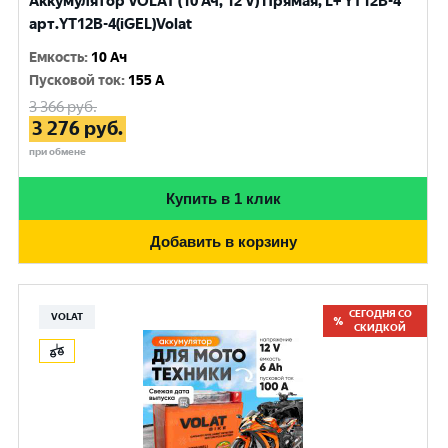
Аккумулятор VOLAT (10 Ач, 12 V) Прямая, L+ YT12B-4
арт.YT12B-4(iGEL)Volat
Емкость
:
10 Ач
Пусковой ток
:
155 A
3 366
руб.
3 276
руб.
при обмене
Купить в 1 клик
Добавить в корзину
СЕГОДНЯ СО
VOLAT
СКИДКОЙ