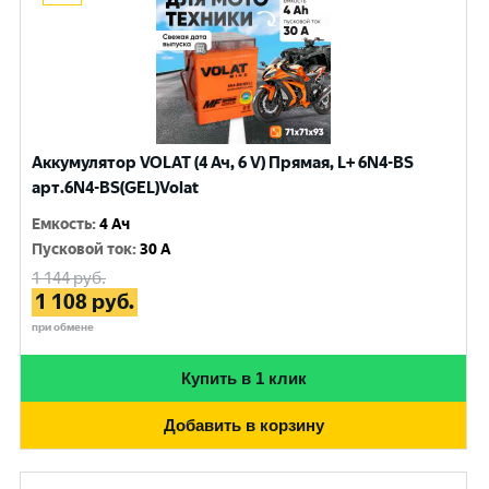
Аккумулятор VOLAT (4 Ач, 6 V) Прямая, L+ 6N4-BS
арт.6N4-BS(GEL)Volat
Емкость
:
4 Ач
Пусковой ток
:
30 A
1 144
руб.
1 108
руб.
при обмене
Купить в 1 клик
Добавить в корзину