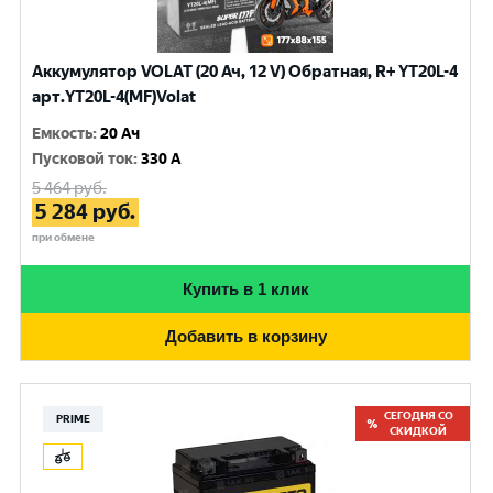
Аккумулятор VOLAT (20 Ач, 12 V) Обратная, R+ YT20L-4
арт.YT20L-4(MF)Volat
Емкость
:
20 Ач
Пусковой ток
:
330 A
5 464
руб.
5 284
руб.
при обмене
Купить в 1 клик
Добавить в корзину
СЕГОДНЯ СО
PRIME
СКИДКОЙ