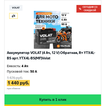
СЕГОДНЯ СО
VOLAT
СКИДКОЙ
Аккумулятор VOLAT (4 Ач, 12 V) Обратная, R+ YTX4L-
BS арт.YTX4L-BS(MF)Volat
Емкость
:
4 Ач
Пусковой ток
:
50 A
1 476
руб.
1 440
руб.
при обмене
Купить в 1 клик