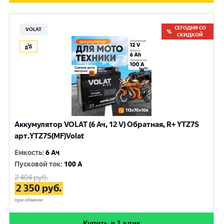
СЕГОДНЯ СО
VOLAT
СКИДКОЙ
Аккумулятор VOLAT (6 Ач, 12 V) Обратная, R+ YTZ7S
арт.YTZ7S(MF)Volat
Емкость
:
6 Ач
Пусковой ток
:
100 A
2 404
руб.
2 350
руб.
при обмене
Купить в 1 клик