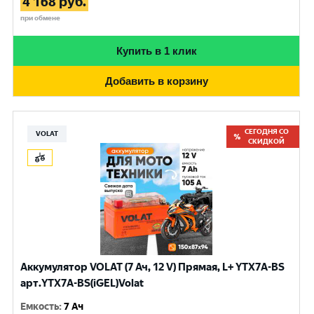
4 168
руб.
при обмене
Купить в 1 клик
Добавить в корзину
СЕГОДНЯ СО
VOLAT
СКИДКОЙ
Аккумулятор VOLAT (7 Ач, 12 V) Прямая, L+ YTX7A-BS
арт.YTX7A-BS(iGEL)Volat
Емкость
:
7 Ач