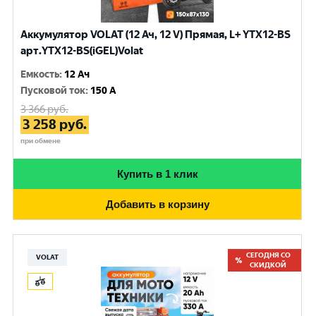
Аккумулятор VOLAT (12 Ач, 12 V) Прямая, L+ YTX12-BS
арт.YTX12-BS(iGEL)Volat
Емкость
:
12 Ач
Пусковой ток
:
150 A
3 366
руб.
3 258
руб.
при обмене
Купить в 1 клик
Добавить в корзину
СЕГОДНЯ СО
VOLAT
СКИДКОЙ