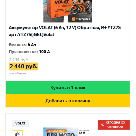
Аккумулятор VOLAT (6 Ач, 12 V) Обратная, R+ YTZ7S
арт.YTZ7S(iGEL)Volat
Емкость
:
6 Ач
Пусковой ток
:
100 A
2 494
руб.
2 440
руб.
при обмене
Купить в 1 клик
Добавить в корзину
СЕГОДНЯ СО
VOLAT
СКИДКОЙ