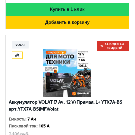
Купить в 1 клик
Добавить в корзину
СЕГОДНЯ СО
VOLAT
СКИДКОЙ
Аккумулятор VOLAT (7 Ач, 12 V) Прямая, L+ YTX7A-BS
арт.YTX7A-BS(MF)Volat
Емкость
:
7 Ач
Пусковой ток
:
105 A
2 106
руб.