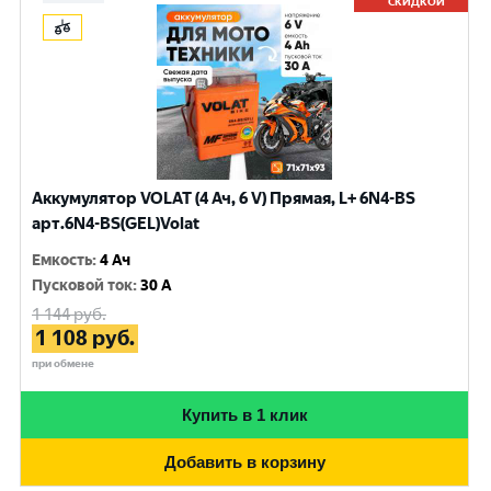
СКИДКОЙ
Аккумулятор VOLAT (4 Ач, 6 V) Прямая, L+ 6N4-BS
арт.6N4-BS(GEL)Volat
Емкость
:
4 Ач
Пусковой ток
:
30 A
1 144
руб.
1 108
руб.
при обмене
Купить в 1 клик
Добавить в корзину