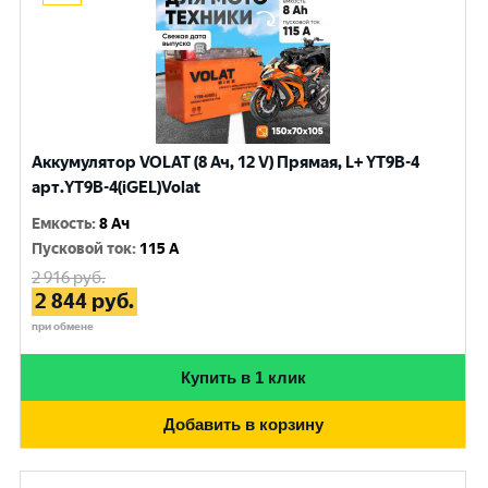
Аккумулятор VOLAT (8 Ач, 12 V) Прямая, L+ YT9B-4
арт.YT9B-4(iGEL)Volat
Емкость
:
8 Ач
Пусковой ток
:
115 A
2 916
руб.
2 844
руб.
при обмене
Купить в 1 клик
Добавить в корзину