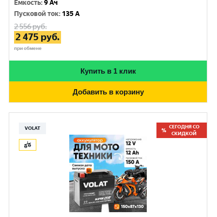
Емкость
:
9 Ач
Пусковой ток
:
135 A
2 556
руб.
2 475
руб.
при обмене
Купить в 1 клик
Добавить в корзину
СЕГОДНЯ СО
VOLAT
СКИДКОЙ