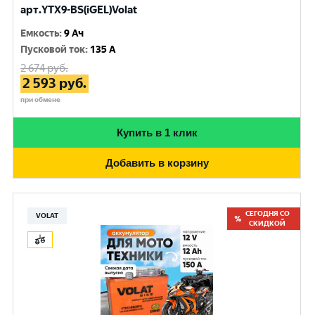
арт.YTX9-BS(iGEL)Volat
Емкость
:
9 Ач
Пусковой ток
:
135 A
2 674
руб.
2 593
руб.
при обмене
Купить в 1 клик
Добавить в корзину
СЕГОДНЯ СО
VOLAT
СКИДКОЙ