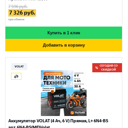
7 596
руб.
7 326
руб.
при обмене
Купить в 1 клик
Добавить в корзину
СЕГОДНЯ СО
VOLAT
СКИДКОЙ
Аккумулятор VOLAT (4 Ач, 6 V) Прямая, L+ 6N4-BS
арт.6N4-BS(MF)Volat