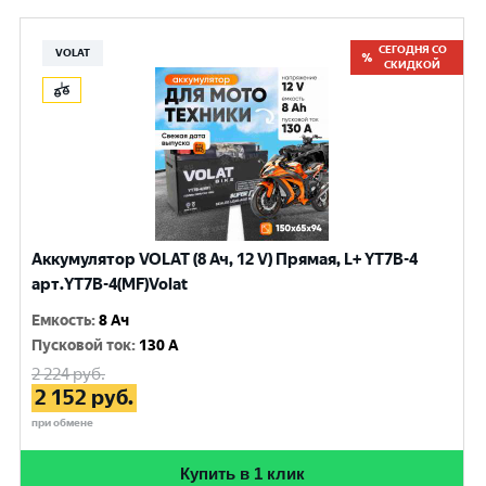
СЕГОДНЯ СО
VOLAT
СКИДКОЙ
Аккумулятор VOLAT (8 Ач, 12 V) Прямая, L+ YT7B-4
арт.YT7B-4(MF)Volat
Емкость
:
8 Ач
Пусковой ток
:
130 A
2 224
руб.
2 152
руб.
при обмене
Купить в 1 клик