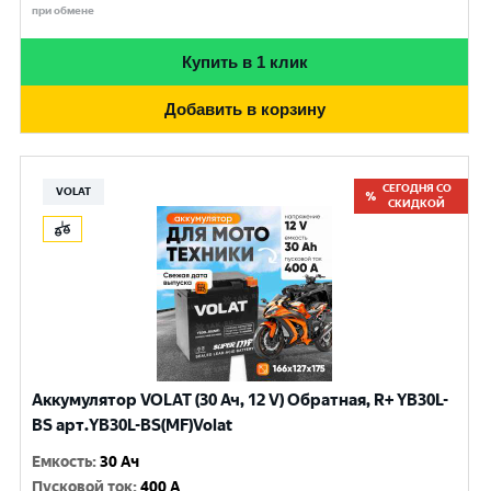
при обмене
Купить в 1 клик
Добавить в корзину
СЕГОДНЯ СО
VOLAT
СКИДКОЙ
Аккумулятор VOLAT (30 Ач, 12 V) Обратная, R+ YB30L-
BS арт.YB30L-BS(MF)Volat
Емкость
:
30 Ач
Пусковой ток
:
400 A