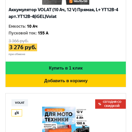
Аккумулятор VOLAT (10 Ач, 12 V) Прямая, L+ YT12B-4
арт.YT12B-4(iGEL)Volat
Емкость
:
10 Ач
Пусковой ток
:
155 A
3 366
руб.
3 276
руб.
при обмене
Купить в 1 клик
Добавить в корзину
СЕГОДНЯ СО
VOLAT
СКИДКОЙ