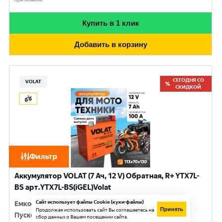
Купить в 1 клик
Добавить в корзину
СЕГОДНЯ СО
VOLAT
СКИДКОЙ
Фильтр
Аккумулятор VOLAT (7 Ач, 12 V) Обратная, R+ YTX7L-
BS арт.YTX7L-BS(iGEL)Volat
Сайт использует файлы Cookie (куки-файлы)
Емкость
:
7 Ач
Принять
Продолжая использовать сайт Вы соглашаетесь на
Пусковой ток
:
100 A
сбор данных о Вашем посещении сайта.