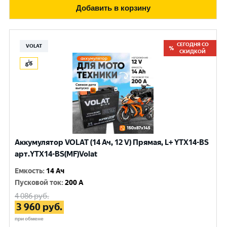
Добавить в корзину
СЕГОДНЯ СО
VOLAT
СКИДКОЙ
Аккумулятор VOLAT (14 Ач, 12 V) Прямая, L+ YTX14-BS
арт.YTX14-BS(MF)Volat
Емкость
:
14 Ач
Пусковой ток
:
200 A
4 086
руб.
3 960
руб.
при обмене