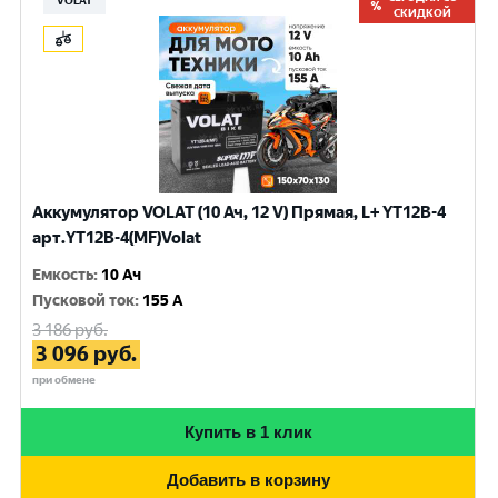
VOLAT
СКИДКОЙ
Аккумулятор VOLAT (10 Ач, 12 V) Прямая, L+ YT12B-4
арт.YT12B-4(MF)Volat
Емкость
:
10 Ач
Пусковой ток
:
155 A
3 186
руб.
3 096
руб.
при обмене
Купить в 1 клик
Добавить в корзину