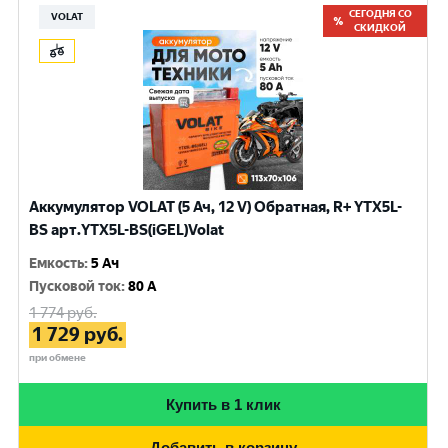
СЕГОДНЯ СО
VOLAT
СКИДКОЙ
Аккумулятор VOLAT (5 Ач, 12 V) Обратная, R+ YTX5L-
BS арт.YTX5L-BS(iGEL)Volat
Емкость
:
5 Ач
Пусковой ток
:
80 A
1 774
руб.
1 729
руб.
при обмене
Купить в 1 клик
Добавить в корзину