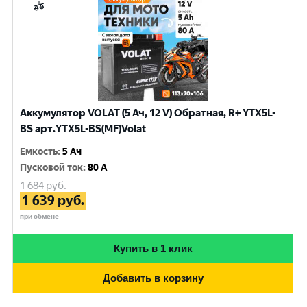
Аккумулятор VOLAT (5 Ач, 12 V) Обратная, R+ YTX5L-
BS арт.YTX5L-BS(MF)Volat
Емкость
:
5 Ач
Пусковой ток
:
80 A
1 684
руб.
1 639
руб.
при обмене
Купить в 1 клик
Добавить в корзину