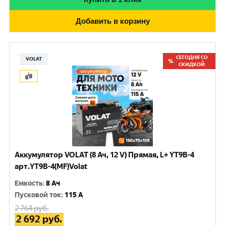
Добавить в корзину
СЕГОДНЯ СО
VOLAT
СКИДКОЙ
Аккумулятор VOLAT (8 Ач, 12 V) Прямая, L+ YT9B-4
арт.YT9B-4(MF)Volat
Емкость
:
8 Ач
Пусковой ток
:
115 A
2 764
руб.
2 692
руб.