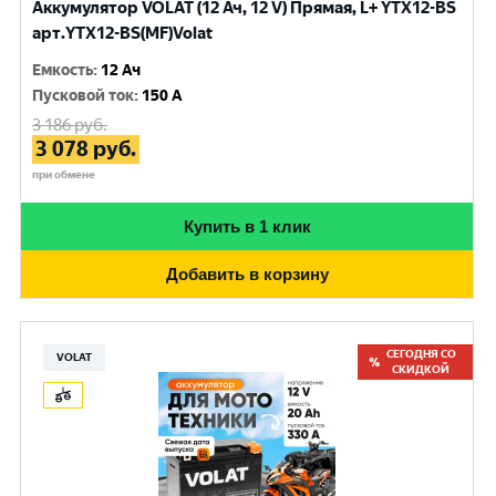
Аккумулятор VOLAT (12 Ач, 12 V) Прямая, L+ YTX12-BS
арт.YTX12-BS(MF)Volat
Емкость
:
12 Ач
Пусковой ток
:
150 A
3 186
руб.
3 078
руб.
при обмене
Купить в 1 клик
Добавить в корзину
СЕГОДНЯ СО
VOLAT
СКИДКОЙ