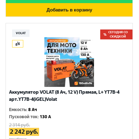
Добавить в корзину
СЕГОДНЯ СО
VOLAT
СКИДКОЙ
Аккумулятор VOLAT (8 Ач, 12 V) Прямая, L+ YT7B-4
арт.YT7B-4(iGEL)Volat
Емкость
:
8 Ач
Пусковой ток
:
130 A
2 314
руб.
2 242
руб.
при обмене