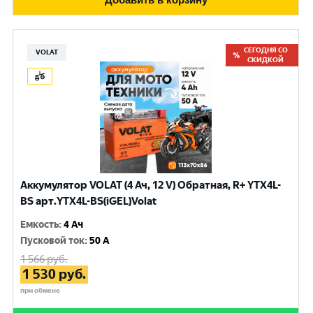
СЕГОДНЯ СО
VOLAT
СКИДКОЙ
Аккумулятор VOLAT (4 Ач, 12 V) Обратная, R+ YTX4L-
BS арт.YTX4L-BS(iGEL)Volat
Емкость
:
4 Ач
Пусковой ток
:
50 A
1 566
руб.
1 530
руб.
при обмене