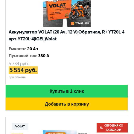
Аккумулятор VOLAT (20 Ач, 12 V) Обратная, R+ YT20L-4
арт.YT20L-4(iGEL)Volat
Емкость
:
20 Ач
Пусковой ток
:
330 A
5 734
руб.
5 554
руб.
при обмене
Купить в 1 клик
Добавить в корзину
СЕГОДНЯ СО
VOLAT
СКИДКОЙ