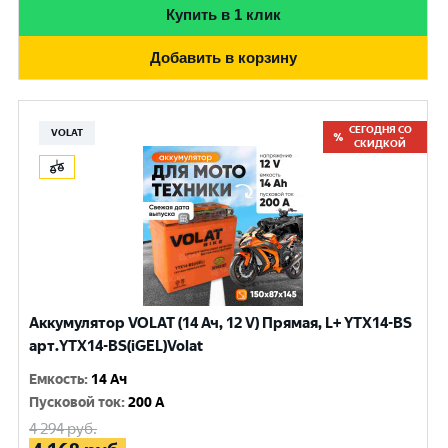
Купить в 1 клик
Добавить в корзину
СЕГОДНЯ СО
VOLAT
СКИДКОЙ
Аккумулятор VOLAT (14 Ач, 12 V) Прямая, L+ YTX14-BS
арт.YTX14-BS(iGEL)Volat
Емкость
:
14 Ач
Пусковой ток
:
200 A
4 294
руб.