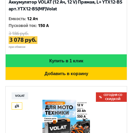
Аккумулятор VOLAT (12 Ач, 12 V) Прямая, L+ YTX12-BS
арт.YTX12-BS(MF)Volat
Емкость
:
12 Ач
Пусковой ток
:
150 A
3 186
руб.
3 078
руб.
при обмене
Купить в 1 клик
Добавить в корзину
СЕГОДНЯ СО
VOLAT
СКИДКОЙ