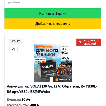
при обмене
Купить в 1 клик
Добавить в корзину
СЕГОДНЯ СО
VOLAT
СКИДКОЙ
Аккумулятор VOLAT (30 Ач, 12 V) Обратная, R+ YB30L-
BS арт.YB30L-BS(MF)Volat
Емкость
:
30 Ач
Пусковой ток
:
400 A