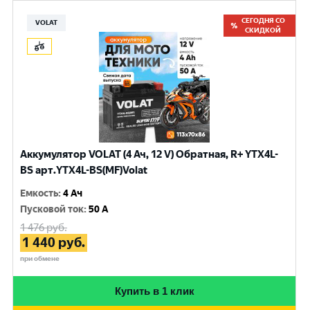
СЕГОДНЯ СО
VOLAT
СКИДКОЙ
Аккумулятор VOLAT (4 Ач, 12 V) Обратная, R+ YTX4L-
BS арт.YTX4L-BS(MF)Volat
Емкость
:
4 Ач
Пусковой ток
:
50 A
1 476
руб.
1 440
руб.
при обмене
Купить в 1 клик