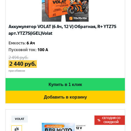
Аккумулятор VOLAT (6 Ач, 12 V) Обратная, R+ YTZ7S
арт.YTZ7S(iGEL)Volat
Емкость
:
6 Ач
Пусковой ток
:
100 A
2 494
руб.
2 440
руб.
при обмене
Купить в 1 клик
Добавить в корзину
СЕГОДНЯ СО
VOLAT
СКИДКОЙ