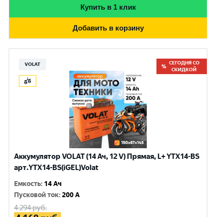
Купить в 1 клик
Добавить в корзину
СЕГОДНЯ СО
VOLAT
СКИДКОЙ
Аккумулятор VOLAT (14 Ач, 12 V) Прямая, L+ YTX14-BS
арт.YTX14-BS(iGEL)Volat
Емкость
:
14 Ач
Пусковой ток
:
200 A
4 294
руб.