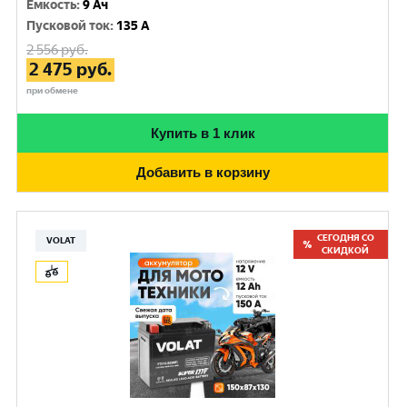
Емкость
:
9 Ач
Пусковой ток
:
135 A
2 556
руб.
2 475
руб.
при обмене
Купить в 1 клик
Добавить в корзину
СЕГОДНЯ СО
VOLAT
СКИДКОЙ