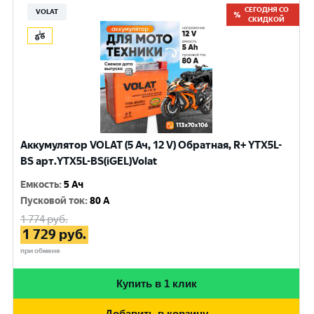
СЕГОДНЯ СО
VOLAT
СКИДКОЙ
Аккумулятор VOLAT (5 Ач, 12 V) Обратная, R+ YTX5L-
BS арт.YTX5L-BS(iGEL)Volat
Емкость
:
5 Ач
Пусковой ток
:
80 A
1 774
руб.
1 729
руб.
при обмене
Купить в 1 клик
Добавить в корзину