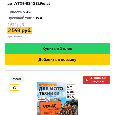
арт.YTX9-BS(iGEL)Volat
Емкость
:
9 Ач
Пусковой ток
:
135 A
2 674
руб.
2 593
руб.
при обмене
Купить в 1 клик
Добавить в корзину
СЕГОДНЯ СО
VOLAT
СКИДКОЙ