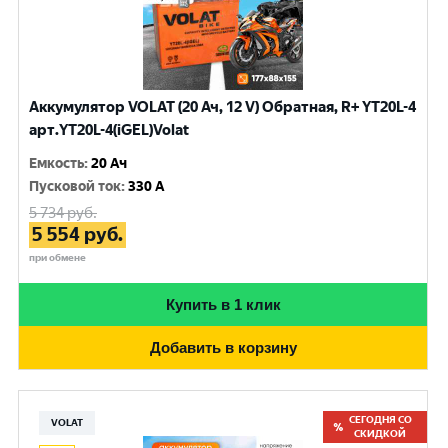
Аккумулятор VOLAT (20 Ач, 12 V) Обратная, R+ YT20L-4
арт.YT20L-4(iGEL)Volat
Емкость
:
20 Ач
Пусковой ток
:
330 A
5 734
руб.
5 554
руб.
при обмене
Купить в 1 клик
Добавить в корзину
СЕГОДНЯ СО
VOLAT
СКИДКОЙ