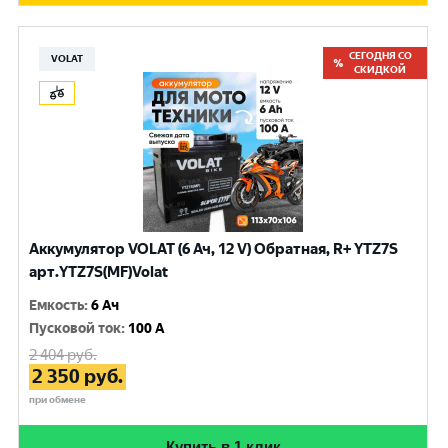
СЕГОДНЯ СО
VOLAT
СКИДКОЙ
Аккумулятор VOLAT (6 Ач, 12 V) Обратная, R+ YTZ7S
арт.YTZ7S(MF)Volat
Емкость
:
6 Ач
Пусковой ток
:
100 A
2 404
руб.
2 350
руб.
при обмене
Купить в 1 клик