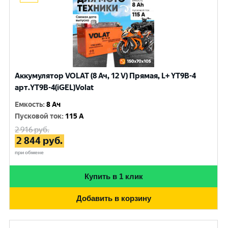
Аккумулятор VOLAT (8 Ач, 12 V) Прямая, L+ YT9B-4
арт.YT9B-4(iGEL)Volat
Емкость
:
8 Ач
Пусковой ток
:
115 A
2 916
руб.
2 844
руб.
при обмене
Купить в 1 клик
Добавить в корзину