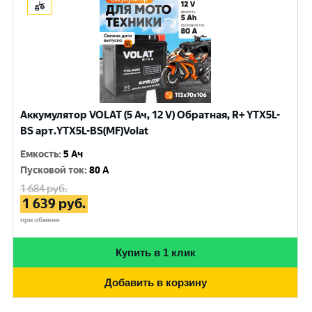
Аккумулятор VOLAT (5 Ач, 12 V) Обратная, R+ YTX5L-
BS арт.YTX5L-BS(MF)Volat
Емкость
:
5 Ач
Пусковой ток
:
80 A
1 684
руб.
1 639
руб.
при обмене
Купить в 1 клик
Добавить в корзину