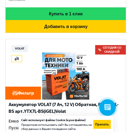
Купить в 1 клик
Добавить в корзину
СЕГОДНЯ СО
VOLAT
СКИДКОЙ
Фильтр
Аккумулятор VOLAT (7 Ач, 12 V) Обратная, R+ YTX7L-
BS арт.YTX7L-BS(iGEL)Volat
Сайт использует файлы Cookie (куки-файлы)
Емкость
:
7 Ач
Принять
Продолжая использовать сайт Вы соглашаетесь на
Пусковой ток
:
100 A
сбор данных о Вашем посещении сайта.