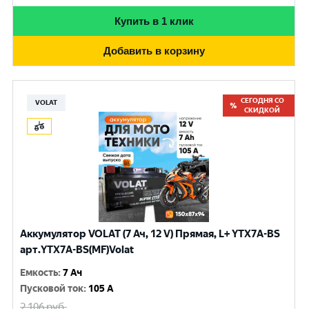
Купить в 1 клик
Добавить в корзину
СЕГОДНЯ СО
VOLAT
СКИДКОЙ
Аккумулятор VOLAT (7 Ач, 12 V) Прямая, L+ YTX7A-BS
арт.YTX7A-BS(MF)Volat
Емкость
:
7 Ач
Пусковой ток
:
105 A
2 106
руб.