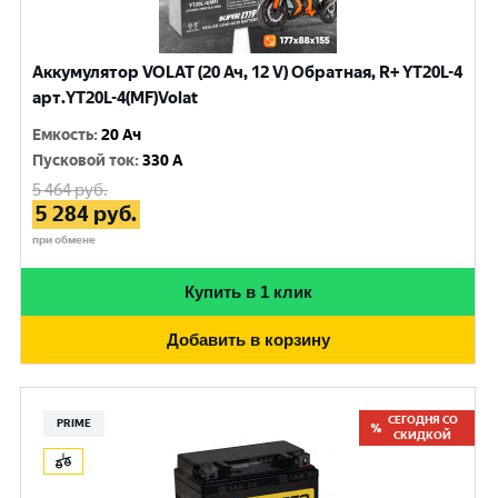
Аккумулятор VOLAT (20 Ач, 12 V) Обратная, R+ YT20L-4
арт.YT20L-4(MF)Volat
Емкость
:
20 Ач
Пусковой ток
:
330 A
5 464
руб.
5 284
руб.
при обмене
Купить в 1 клик
Добавить в корзину
СЕГОДНЯ СО
PRIME
СКИДКОЙ