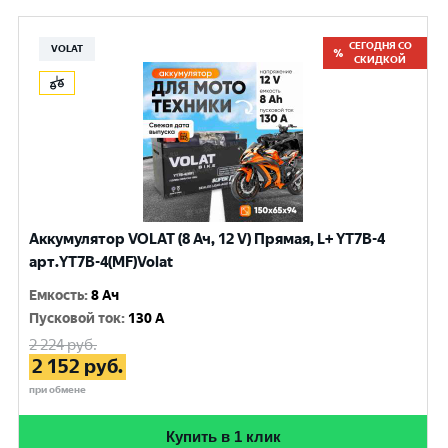
СЕГОДНЯ СО
VOLAT
СКИДКОЙ
Аккумулятор VOLAT (8 Ач, 12 V) Прямая, L+ YT7B-4
арт.YT7B-4(MF)Volat
Емкость
:
8 Ач
Пусковой ток
:
130 A
2 224
руб.
2 152
руб.
при обмене
Купить в 1 клик