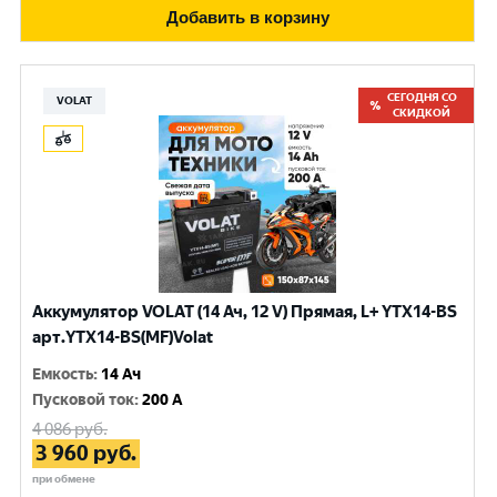
Добавить в корзину
СЕГОДНЯ СО
VOLAT
СКИДКОЙ
Аккумулятор VOLAT (14 Ач, 12 V) Прямая, L+ YTX14-BS
арт.YTX14-BS(MF)Volat
Емкость
:
14 Ач
Пусковой ток
:
200 A
4 086
руб.
3 960
руб.
при обмене