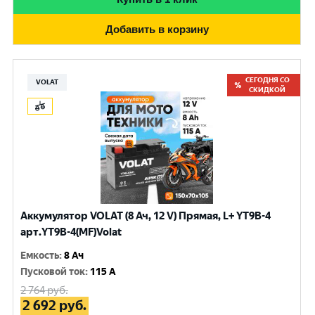
Добавить в корзину
СЕГОДНЯ СО
VOLAT
СКИДКОЙ
Аккумулятор VOLAT (8 Ач, 12 V) Прямая, L+ YT9B-4
арт.YT9B-4(MF)Volat
Емкость
:
8 Ач
Пусковой ток
:
115 A
2 764
руб.
2 692
руб.