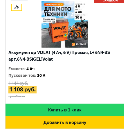
СКИДКОЙ
Аккумулятор VOLAT (4 Ач, 6 V) Прямая, L+ 6N4-BS
арт.6N4-BS(GEL)Volat
Емкость
:
4 Ач
Пусковой ток
:
30 A
1 144
руб.
1 108
руб.
при обмене
Купить в 1 клик
Добавить в корзину