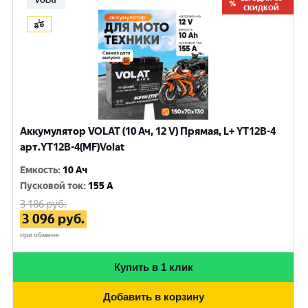
VOLAT
СКИДКОЙ
Аккумулятор VOLAT (10 Ач, 12 V) Прямая, L+ YT12B-4
арт.YT12B-4(MF)Volat
Емкость
:
10 Ач
Пусковой ток
:
155 A
3 186
руб.
3 096
руб.
при обмене
Купить в 1 клик
Добавить в корзину