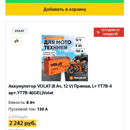
Добавить в корзину
СЕГОДНЯ СО
VOLAT
СКИДКОЙ
Аккумулятор VOLAT (8 Ач, 12 V) Прямая, L+ YT7B-4
арт.YT7B-4(iGEL)Volat
Емкость
:
8 Ач
Пусковой ток
:
130 A
2 314
руб.
2 242
руб.
при обмене