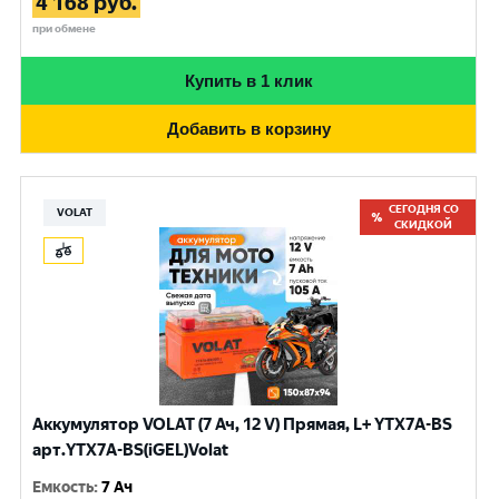
4 168
руб.
при обмене
Купить в 1 клик
Добавить в корзину
СЕГОДНЯ СО
VOLAT
СКИДКОЙ
Аккумулятор VOLAT (7 Ач, 12 V) Прямая, L+ YTX7A-BS
арт.YTX7A-BS(iGEL)Volat
Емкость
:
7 Ач