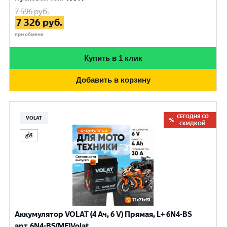
7 596
руб.
7 326
руб.
при обмене
Купить в 1 клик
Добавить в корзину
СЕГОДНЯ СО
VOLAT
СКИДКОЙ
Аккумулятор VOLAT (4 Ач, 6 V) Прямая, L+ 6N4-BS
арт.6N4-BS(MF)Volat