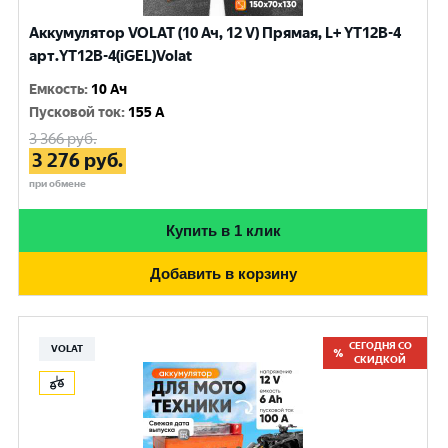
Аккумулятор VOLAT (10 Ач, 12 V) Прямая, L+ YT12B-4
арт.YT12B-4(iGEL)Volat
Емкость
:
10 Ач
Пусковой ток
:
155 A
3 366
руб.
3 276
руб.
при обмене
Купить в 1 клик
Добавить в корзину
СЕГОДНЯ СО
VOLAT
СКИДКОЙ