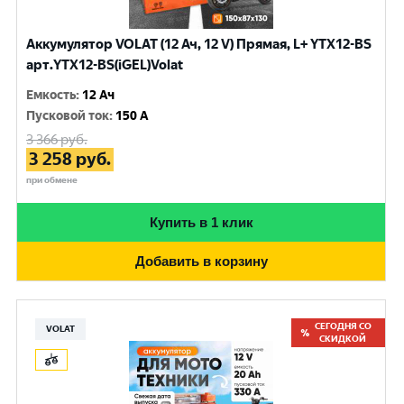
Аккумулятор VOLAT (12 Ач, 12 V) Прямая, L+ YTX12-BS
арт.YTX12-BS(iGEL)Volat
Емкость
:
12 Ач
Пусковой ток
:
150 A
3 366
руб.
3 258
руб.
при обмене
Купить в 1 клик
Добавить в корзину
СЕГОДНЯ СО
VOLAT
СКИДКОЙ