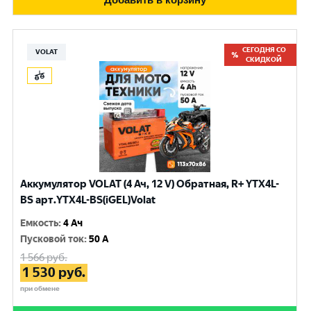
СЕГОДНЯ СО
VOLAT
СКИДКОЙ
Аккумулятор VOLAT (4 Ач, 12 V) Обратная, R+ YTX4L-
BS арт.YTX4L-BS(iGEL)Volat
Емкость
:
4 Ач
Пусковой ток
:
50 A
1 566
руб.
1 530
руб.
при обмене