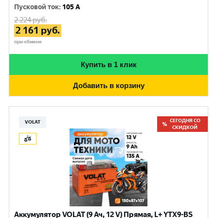
Пусковой ток
:
105 A
2 224
руб.
2 161
руб.
при обмене
Купить в 1 клик
Добавить в корзину
СЕГОДНЯ СО
VOLAT
СКИДКОЙ
Аккумулятор VOLAT (9 Ач, 12 V) Прямая, L+ YTX9-BS