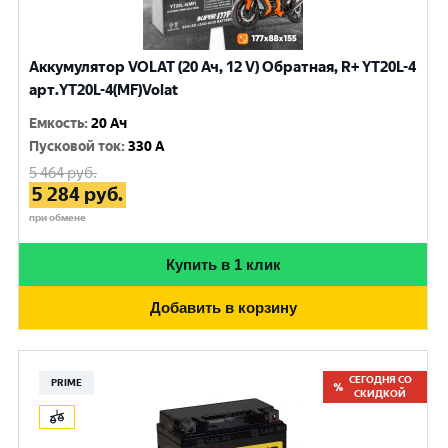
Аккумулятор VOLAT (20 Ач, 12 V) Обратная, R+ YT20L-4
арт.YT20L-4(MF)Volat
Емкость
:
20 Ач
Пусковой ток
:
330 A
5 464
руб.
5 284
руб.
при обмене
Купить в 1 клик
Добавить в корзину
СЕГОДНЯ СО
PRIME
СКИДКОЙ