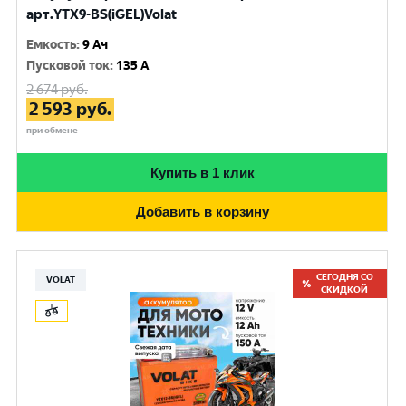
арт.YTX9-BS(iGEL)Volat
Емкость
:
9 Ач
Пусковой ток
:
135 A
2 674
руб.
2 593
руб.
при обмене
Купить в 1 клик
Добавить в корзину
СЕГОДНЯ СО
VOLAT
СКИДКОЙ