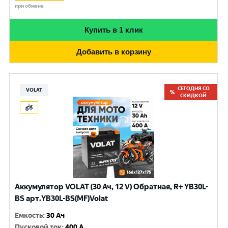
при обмене
Купить в 1 клик
Добавить в корзину
СЕГОДНЯ СО
VOLAT
СКИДКОЙ
Аккумулятор VOLAT (30 Ач, 12 V) Обратная, R+ YB30L-
BS арт.YB30L-BS(MF)Volat
Емкость
:
30 Ач
Пусковой ток
:
400 A