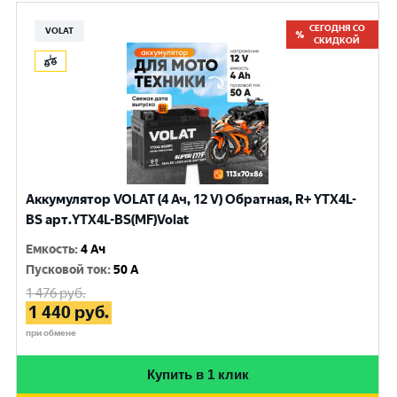
СЕГОДНЯ СО
VOLAT
СКИДКОЙ
Аккумулятор VOLAT (4 Ач, 12 V) Обратная, R+ YTX4L-
BS арт.YTX4L-BS(MF)Volat
Емкость
:
4 Ач
Пусковой ток
:
50 A
1 476
руб.
1 440
руб.
при обмене
Купить в 1 клик