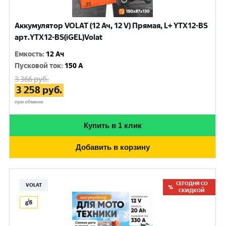
Аккумулятор VOLAT (12 Ач, 12 V) Прямая, L+ YTX12-BS
арт.YTX12-BS(iGEL)Volat
Емкость
:
12 Ач
Пусковой ток
:
150 A
3 366
руб.
3 258
руб.
при обмене
Купить в 1 клик
Добавить в корзину
СЕГОДНЯ СО
VOLAT
СКИДКОЙ