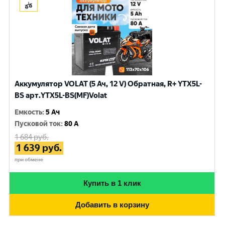
Аккумулятор VOLAT (5 Ач, 12 V) Обратная, R+ YTX5L-
BS арт.YTX5L-BS(MF)Volat
Емкость
:
5 Ач
Пусковой ток
:
80 A
1 684
руб.
1 639
руб.
при обмене
Купить в 1 клик
Добавить в корзину