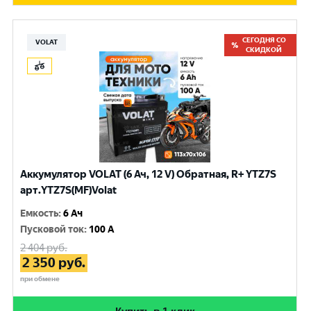
СЕГОДНЯ СО
VOLAT
СКИДКОЙ
Аккумулятор VOLAT (6 Ач, 12 V) Обратная, R+ YTZ7S
арт.YTZ7S(MF)Volat
Емкость
:
6 Ач
Пусковой ток
:
100 A
2 404
руб.
2 350
руб.
при обмене