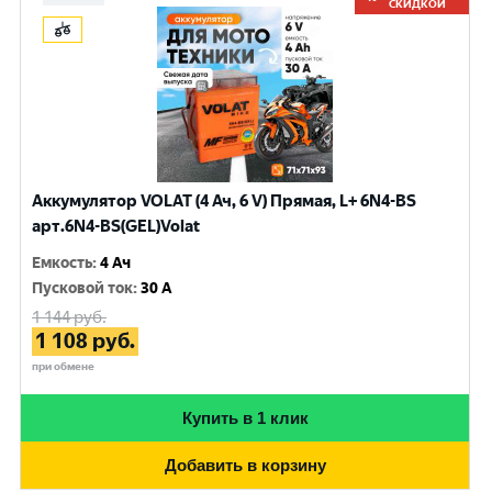
СКИДКОЙ
Аккумулятор VOLAT (4 Ач, 6 V) Прямая, L+ 6N4-BS
арт.6N4-BS(GEL)Volat
Емкость
:
4 Ач
Пусковой ток
:
30 A
1 144
руб.
1 108
руб.
при обмене
Купить в 1 клик
Добавить в корзину