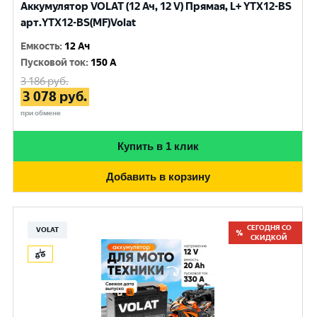
Аккумулятор VOLAT (12 Ач, 12 V) Прямая, L+ YTX12-BS
арт.YTX12-BS(MF)Volat
Емкость
:
12 Ач
Пусковой ток
:
150 A
3 186
руб.
3 078
руб.
при обмене
Купить в 1 клик
Добавить в корзину
СЕГОДНЯ СО
VOLAT
СКИДКОЙ