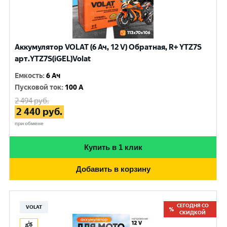
Аккумулятор VOLAT (6 Ач, 12 V) Обратная, R+ YTZ7S
арт.YTZ7S(iGEL)Volat
Емкость
:
6 Ач
Пусковой ток
:
100 A
2 494
руб.
2 440
руб.
при обмене
Купить в 1 клик
Добавить в корзину
СЕГОДНЯ СО
VOLAT
СКИДКОЙ