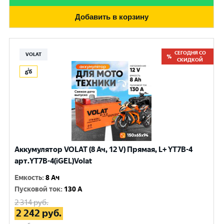
Добавить в корзину
СЕГОДНЯ СО
VOLAT
СКИДКОЙ
Аккумулятор VOLAT (8 Ач, 12 V) Прямая, L+ YT7B-4
арт.YT7B-4(iGEL)Volat
Емкость
:
8 Ач
Пусковой ток
:
130 A
2 314
руб.
2 242
руб.