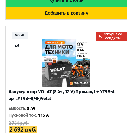
Купить в 1 клик
Добавить в корзину
СЕГОДНЯ СО
VOLAT
СКИДКОЙ
Аккумулятор VOLAT (8 Ач, 12 V) Прямая, L+ YT9B-4
арт.YT9B-4(MF)Volat
Емкость
:
8 Ач
Пусковой ток
:
115 A
2 764
руб.
2 692
руб.