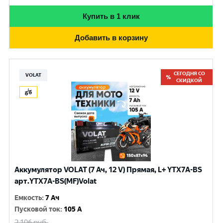
Купить в 1 клик
Добавить в корзину
СЕГОДНЯ СО
VOLAT
СКИДКОЙ
Аккумулятор VOLAT (7 Ач, 12 V) Прямая, L+ YTX7A-BS
арт.YTX7A-BS(MF)Volat
Емкость
:
7 Ач
Пусковой ток
:
105 A
2 106
руб.