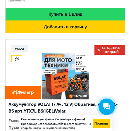
при обмене
Купить в 1 клик
Добавить в корзину
СЕГОДНЯ СО
VOLAT
СКИДКОЙ
Фильтр
Аккумулятор VOLAT (7 Ач, 12 V) Обратная, R+ YTX7L-
BS арт.YTX7L-BS(iGEL)Volat
Сайт использует файлы Cookie (куки-файлы)
Емкость
:
7 Ач
Принять
Продолжая использовать сайт Вы соглашаетесь на
Пусковой ток
:
100 A
сбор данных о Вашем посещении сайта.