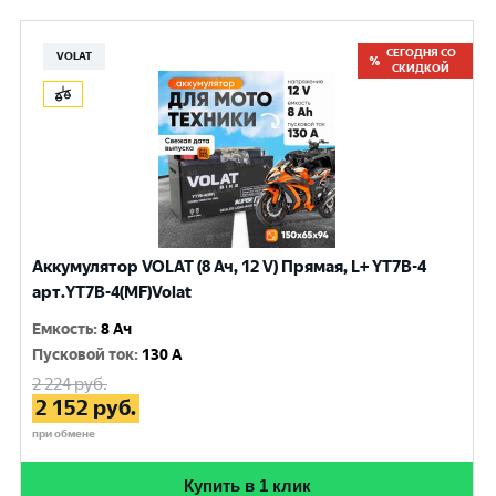
СЕГОДНЯ СО
VOLAT
СКИДКОЙ
Аккумулятор VOLAT (8 Ач, 12 V) Прямая, L+ YT7B-4
арт.YT7B-4(MF)Volat
Емкость
:
8 Ач
Пусковой ток
:
130 A
2 224
руб.
2 152
руб.
при обмене
Купить в 1 клик