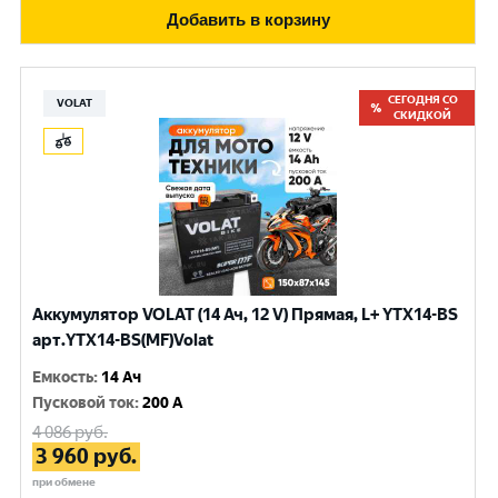
Добавить в корзину
СЕГОДНЯ СО
VOLAT
СКИДКОЙ
Аккумулятор VOLAT (14 Ач, 12 V) Прямая, L+ YTX14-BS
арт.YTX14-BS(MF)Volat
Емкость
:
14 Ач
Пусковой ток
:
200 A
4 086
руб.
3 960
руб.
при обмене