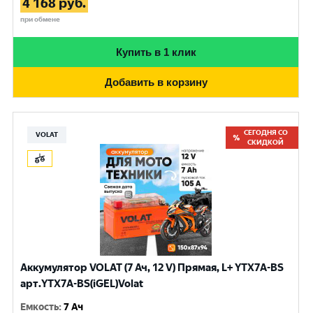
4 168
руб.
при обмене
Купить в 1 клик
Добавить в корзину
СЕГОДНЯ СО
VOLAT
СКИДКОЙ
Аккумулятор VOLAT (7 Ач, 12 V) Прямая, L+ YTX7A-BS
арт.YTX7A-BS(iGEL)Volat
Емкость
:
7 Ач