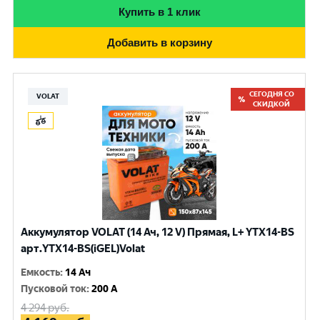
Купить в 1 клик
Добавить в корзину
СЕГОДНЯ СО
VOLAT
СКИДКОЙ
Аккумулятор VOLAT (14 Ач, 12 V) Прямая, L+ YTX14-BS
арт.YTX14-BS(iGEL)Volat
Емкость
:
14 Ач
Пусковой ток
:
200 A
4 294
руб.