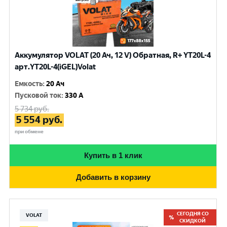
Аккумулятор VOLAT (20 Ач, 12 V) Обратная, R+ YT20L-4
арт.YT20L-4(iGEL)Volat
Емкость
:
20 Ач
Пусковой ток
:
330 A
5 734
руб.
5 554
руб.
при обмене
Купить в 1 клик
Добавить в корзину
СЕГОДНЯ СО
VOLAT
СКИДКОЙ