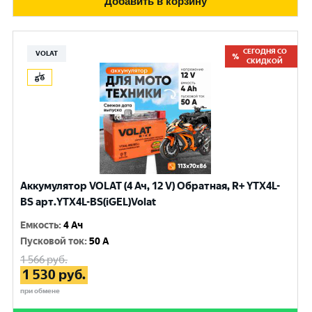
Добавить в корзину
СЕГОДНЯ СО
VOLAT
СКИДКОЙ
Аккумулятор VOLAT (4 Ач, 12 V) Обратная, R+ YTX4L-
BS арт.YTX4L-BS(iGEL)Volat
Емкость
:
4 Ач
Пусковой ток
:
50 A
1 566
руб.
1 530
руб.
при обмене