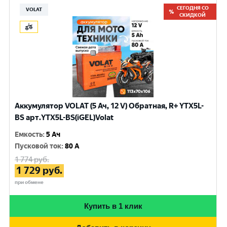
СЕГОДНЯ СО
VOLAT
СКИДКОЙ
Аккумулятор VOLAT (5 Ач, 12 V) Обратная, R+ YTX5L-
BS арт.YTX5L-BS(iGEL)Volat
Емкость
:
5 Ач
Пусковой ток
:
80 A
1 774
руб.
1 729
руб.
при обмене
Купить в 1 клик