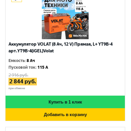
Аккумулятор VOLAT (8 Ач, 12 V) Прямая, L+ YT9B-4
арт.YT9B-4(iGEL)Volat
Емкость
:
8 Ач
Пусковой ток
:
115 A
2 916
руб.
2 844
руб.
при обмене
Купить в 1 клик
Добавить в корзину