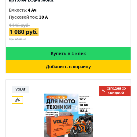
арт.6N4-BS(MF)Volat
Емкость
:
4 Ач
Пусковой ток
:
30 A
1 116
руб.
1 080
руб.
при обмене
Купить в 1 клик
Добавить в корзину
СЕГОДНЯ СО
VOLAT
СКИДКОЙ