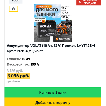
VOLAT
СКИДКОЙ
Аккумулятор VOLAT (10 Ач, 12 V) Прямая, L+ YT12B-4
арт.YT12B-4(MF)Volat
Емкость
:
10 Ач
Пусковой ток
:
155 A
3 186
руб.
3 096
руб.
при обмене
Купить в 1 клик
Добавить в корзину