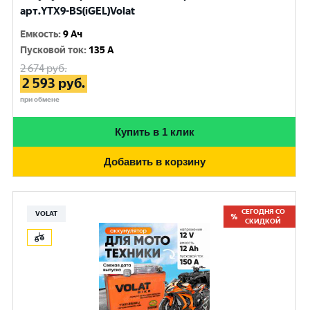
арт.YTX9-BS(iGEL)Volat
Емкость
:
9 Ач
Пусковой ток
:
135 A
2 674
руб.
2 593
руб.
при обмене
Купить в 1 клик
Добавить в корзину
СЕГОДНЯ СО
VOLAT
СКИДКОЙ