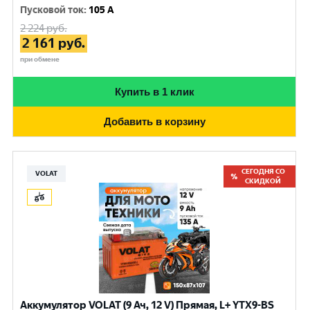
Пусковой ток
:
105 A
2 224
руб.
2 161
руб.
при обмене
Купить в 1 клик
Добавить в корзину
СЕГОДНЯ СО
VOLAT
СКИДКОЙ
Аккумулятор VOLAT (9 Ач, 12 V) Прямая, L+ YTX9-BS