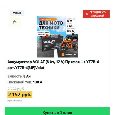
СЕГОДНЯ СО
VOLAT
СКИДКОЙ
Аккумулятор VOLAT (8 Ач, 12 V) Прямая, L+ YT7B-4
арт.YT7B-4(MF)Volat
Емкость
:
8 Ач
Пусковой ток
:
130 A
2 224
руб.
2 152
руб.
при обмене
Купить в 1 клик