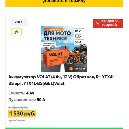
Добавить в корзину
СЕГОДНЯ СО
VOLAT
СКИДКОЙ
Аккумулятор VOLAT (4 Ач, 12 V) Обратная, R+ YTX4L-
BS арт.YTX4L-BS(iGEL)Volat
Емкость
:
4 Ач
Пусковой ток
:
50 A
1 566
руб.
1 530
руб.
при обмене