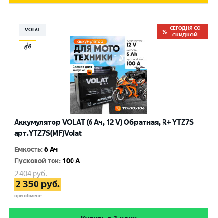
СЕГОДНЯ СО
VOLAT
СКИДКОЙ
Аккумулятор VOLAT (6 Ач, 12 V) Обратная, R+ YTZ7S
арт.YTZ7S(MF)Volat
Емкость
:
6 Ач
Пусковой ток
:
100 A
2 404
руб.
2 350
руб.
при обмене