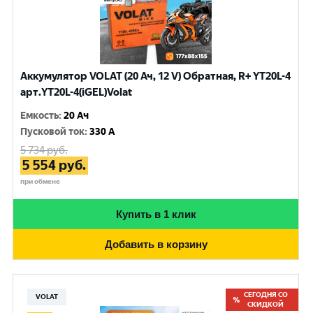
Аккумулятор VOLAT (20 Ач, 12 V) Обратная, R+ YT20L-4
арт.YT20L-4(iGEL)Volat
Емкость
:
20 Ач
Пусковой ток
:
330 A
5 734
руб.
5 554
руб.
при обмене
Купить в 1 клик
Добавить в корзину
СЕГОДНЯ СО
VOLAT
СКИДКОЙ