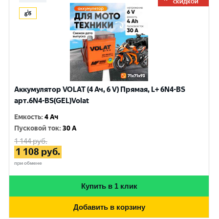
СКИДКОЙ
Аккумулятор VOLAT (4 Ач, 6 V) Прямая, L+ 6N4-BS
арт.6N4-BS(GEL)Volat
Емкость
:
4 Ач
Пусковой ток
:
30 A
1 144
руб.
1 108
руб.
при обмене
Купить в 1 клик
Добавить в корзину