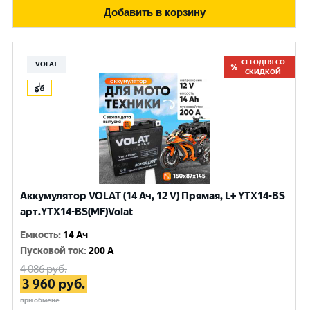
Добавить в корзину
СЕГОДНЯ СО
VOLAT
СКИДКОЙ
Аккумулятор VOLAT (14 Ач, 12 V) Прямая, L+ YTX14-BS
арт.YTX14-BS(MF)Volat
Емкость
:
14 Ач
Пусковой ток
:
200 A
4 086
руб.
3 960
руб.
при обмене