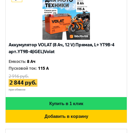
Аккумулятор VOLAT (8 Ач, 12 V) Прямая, L+ YT9B-4
арт.YT9B-4(iGEL)Volat
Емкость
:
8 Ач
Пусковой ток
:
115 A
2 916
руб.
2 844
руб.
при обмене
Купить в 1 клик
Добавить в корзину