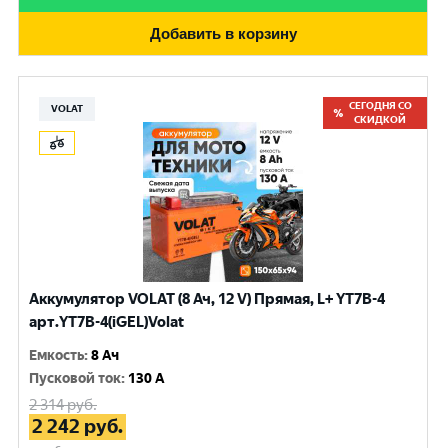
Добавить в корзину
СЕГОДНЯ СО
VOLAT
СКИДКОЙ
Аккумулятор VOLAT (8 Ач, 12 V) Прямая, L+ YT7B-4
арт.YT7B-4(iGEL)Volat
Емкость
:
8 Ач
Пусковой ток
:
130 A
2 314
руб.
2 242
руб.