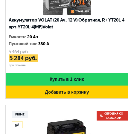
Аккумулятор VOLAT (20 Ач, 12 V) Обратная, R+ YT20L-4
арт.YT20L-4(MF)Volat
Емкость
:
20 Ач
Пусковой ток
:
330 A
5 464
руб.
5 284
руб.
при обмене
Купить в 1 клик
Добавить в корзину
СЕГОДНЯ СО
PRIME
СКИДКОЙ