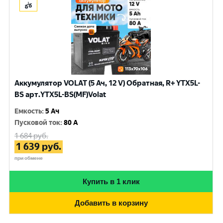
Аккумулятор VOLAT (5 Ач, 12 V) Обратная, R+ YTX5L-
BS арт.YTX5L-BS(MF)Volat
Емкость
:
5 Ач
Пусковой ток
:
80 A
1 684
руб.
1 639
руб.
при обмене
Купить в 1 клик
Добавить в корзину