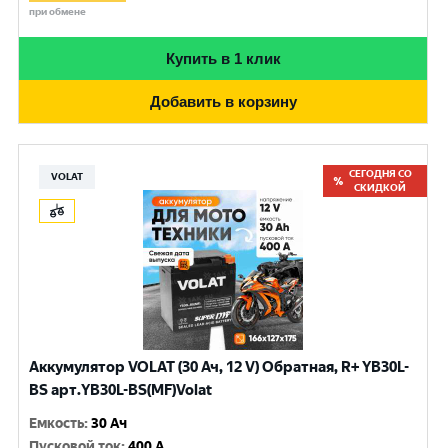
при обмене
Купить в 1 клик
Добавить в корзину
СЕГОДНЯ СО
VOLAT
СКИДКОЙ
Аккумулятор VOLAT (30 Ач, 12 V) Обратная, R+ YB30L-
BS арт.YB30L-BS(MF)Volat
Емкость
:
30 Ач
Пусковой ток
:
400 A