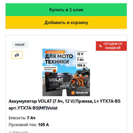
Купить в 1 клик
Добавить в корзину
СЕГОДНЯ СО
VOLAT
СКИДКОЙ
Аккумулятор VOLAT (7 Ач, 12 V) Прямая, L+ YTX7A-BS
арт.YTX7A-BS(MF)Volat
Емкость
:
7 Ач
Пусковой ток
:
105 A
2 106
руб.