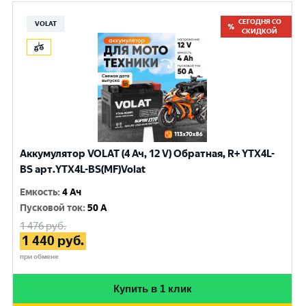
СЕГОДНЯ СО
VOLAT
СКИДКОЙ
Аккумулятор VOLAT (4 Ач, 12 V) Обратная, R+ YTX4L-
BS арт.YTX4L-BS(MF)Volat
Емкость
:
4 Ач
Пусковой ток
:
50 A
1 476
руб.
1 440
руб.
при обмене
Купить в 1 клик