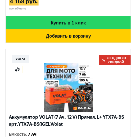
4 168
руб.
при обмене
Купить в 1 клик
Добавить в корзину
СЕГОДНЯ СО
VOLAT
СКИДКОЙ
Аккумулятор VOLAT (7 Ач, 12 V) Прямая, L+ YTX7A-BS
арт.YTX7A-BS(iGEL)Volat
Емкость
:
7 Ач