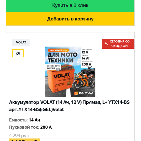
Купить в 1 клик
Добавить в корзину
СЕГОДНЯ СО
VOLAT
СКИДКОЙ
Аккумулятор VOLAT (14 Ач, 12 V) Прямая, L+ YTX14-BS
арт.YTX14-BS(iGEL)Volat
Емкость
:
14 Ач
Пусковой ток
:
200 A
4 294
руб.