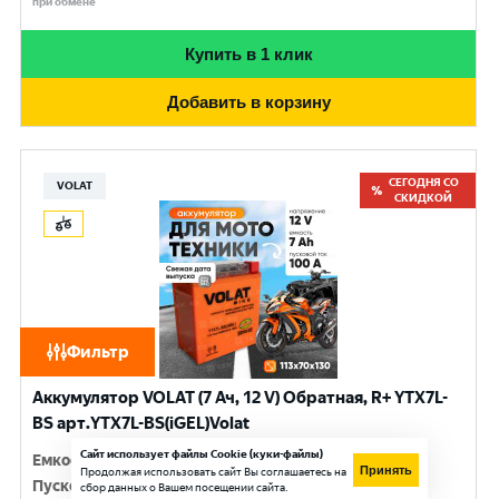
при обмене
Купить в 1 клик
Добавить в корзину
СЕГОДНЯ СО
VOLAT
СКИДКОЙ
Фильтр
Аккумулятор VOLAT (7 Ач, 12 V) Обратная, R+ YTX7L-
BS арт.YTX7L-BS(iGEL)Volat
Сайт использует файлы Cookie (куки-файлы)
Емкость
:
7 Ач
Принять
Продолжая использовать сайт Вы соглашаетесь на
Пусковой ток
:
100 A
сбор данных о Вашем посещении сайта.