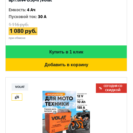
арт.6N4-BS(MF)Volat
Емкость
:
4 Ач
Пусковой ток
:
30 A
1 116
руб.
1 080
руб.
при обмене
Купить в 1 клик
Добавить в корзину
СЕГОДНЯ СО
VOLAT
СКИДКОЙ