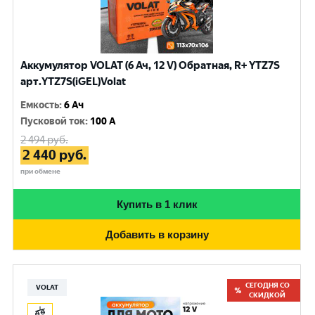
Аккумулятор VOLAT (6 Ач, 12 V) Обратная, R+ YTZ7S
арт.YTZ7S(iGEL)Volat
Емкость
:
6 Ач
Пусковой ток
:
100 A
2 494
руб.
2 440
руб.
при обмене
Купить в 1 клик
Добавить в корзину
СЕГОДНЯ СО
VOLAT
СКИДКОЙ