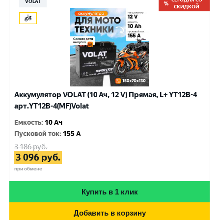
VOLAT
СКИДКОЙ
Аккумулятор VOLAT (10 Ач, 12 V) Прямая, L+ YT12B-4
арт.YT12B-4(MF)Volat
Емкость
:
10 Ач
Пусковой ток
:
155 A
3 186
руб.
3 096
руб.
при обмене
Купить в 1 клик
Добавить в корзину