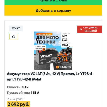
Купить в 1 клик
Добавить в корзину
СЕГОДНЯ СО
VOLAT
СКИДКОЙ
Аккумулятор VOLAT (8 Ач, 12 V) Прямая, L+ YT9B-4
арт.YT9B-4(MF)Volat
Емкость
:
8 Ач
Пусковой ток
:
115 A
2 764
руб.
2 692
руб.