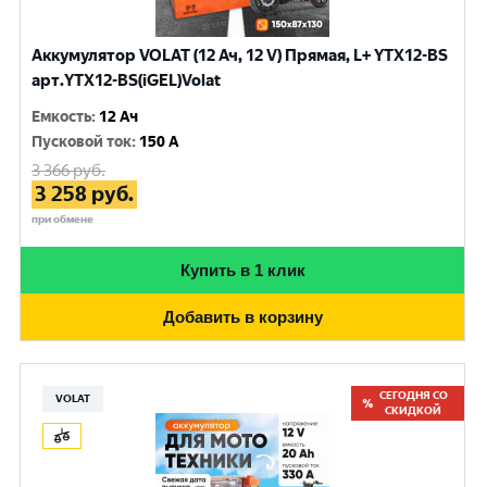
Аккумулятор VOLAT (12 Ач, 12 V) Прямая, L+ YTX12-BS
арт.YTX12-BS(iGEL)Volat
Емкость
:
12 Ач
Пусковой ток
:
150 A
3 366
руб.
3 258
руб.
при обмене
Купить в 1 клик
Добавить в корзину
СЕГОДНЯ СО
VOLAT
СКИДКОЙ