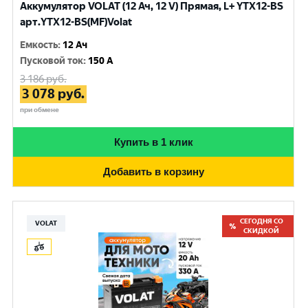
Аккумулятор VOLAT (12 Ач, 12 V) Прямая, L+ YTX12-BS
арт.YTX12-BS(MF)Volat
Емкость
:
12 Ач
Пусковой ток
:
150 A
3 186
руб.
3 078
руб.
при обмене
Купить в 1 клик
Добавить в корзину
СЕГОДНЯ СО
VOLAT
СКИДКОЙ