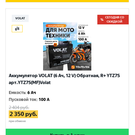
СЕГОДНЯ СО
VOLAT
СКИДКОЙ
Аккумулятор VOLAT (6 Ач, 12 V) Обратная, R+ YTZ7S
арт.YTZ7S(MF)Volat
Емкость
:
6 Ач
Пусковой ток
:
100 A
2 404
руб.
2 350
руб.
при обмене