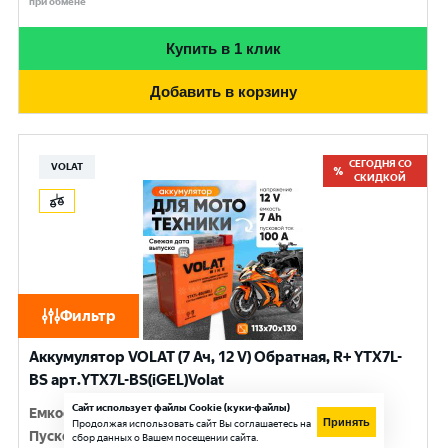
при обмене
Купить в 1 клик
Добавить в корзину
СЕГОДНЯ СО
VOLAT
СКИДКОЙ
Фильтр
Аккумулятор VOLAT (7 Ач, 12 V) Обратная, R+ YTX7L-
BS арт.YTX7L-BS(iGEL)Volat
Сайт использует файлы Cookie (куки-файлы)
Емкость
:
7 Ач
Принять
Продолжая использовать сайт Вы соглашаетесь на
Пусковой ток
:
100 A
сбор данных о Вашем посещении сайта.