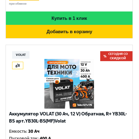
при обмене
Купить в 1 клик
Добавить в корзину
СЕГОДНЯ СО
VOLAT
СКИДКОЙ
Аккумулятор VOLAT (30 Ач, 12 V) Обратная, R+ YB30L-
BS арт.YB30L-BS(MF)Volat
Емкость
:
30 Ач
Пусковой ток
:
400 A