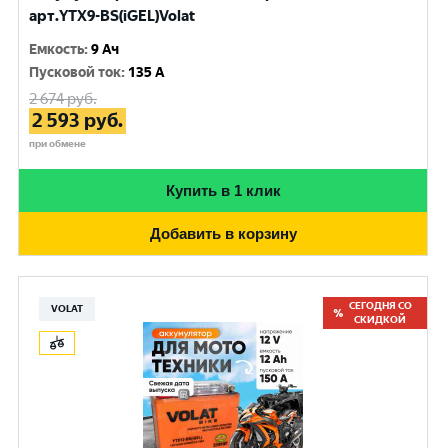
арт.YTX9-BS(iGEL)Volat
Емкость
:
9 Ач
Пусковой ток
:
135 A
2 674
руб.
2 593
руб.
при обмене
Купить в 1 клик
Добавить в корзину
СЕГОДНЯ СО
VOLAT
СКИДКОЙ