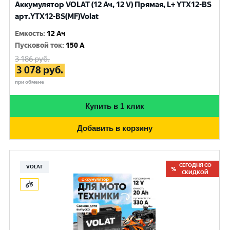
Аккумулятор VOLAT (12 Ач, 12 V) Прямая, L+ YTX12-BS
арт.YTX12-BS(MF)Volat
Емкость
:
12 Ач
Пусковой ток
:
150 A
3 186
руб.
3 078
руб.
при обмене
Купить в 1 клик
Добавить в корзину
СЕГОДНЯ СО
VOLAT
СКИДКОЙ