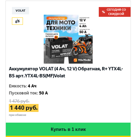
СЕГОДНЯ СО
VOLAT
СКИДКОЙ
Аккумулятор VOLAT (4 Ач, 12 V) Обратная, R+ YTX4L-
BS арт.YTX4L-BS(MF)Volat
Емкость
:
4 Ач
Пусковой ток
:
50 A
1 476
руб.
1 440
руб.
при обмене
Купить в 1 клик