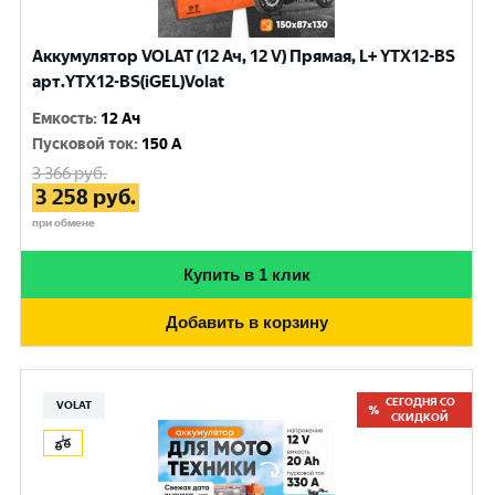
Аккумулятор VOLAT (12 Ач, 12 V) Прямая, L+ YTX12-BS
арт.YTX12-BS(iGEL)Volat
Емкость
:
12 Ач
Пусковой ток
:
150 A
3 366
руб.
3 258
руб.
при обмене
Купить в 1 клик
Добавить в корзину
СЕГОДНЯ СО
VOLAT
СКИДКОЙ