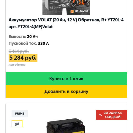
Аккумулятор VOLAT (20 Ач, 12 V) Обратная, R+ YT20L-4
арт.YT20L-4(MF)Volat
Емкость
:
20 Ач
Пусковой ток
:
330 A
5 464
руб.
5 284
руб.
при обмене
Купить в 1 клик
Добавить в корзину
СЕГОДНЯ СО
PRIME
СКИДКОЙ