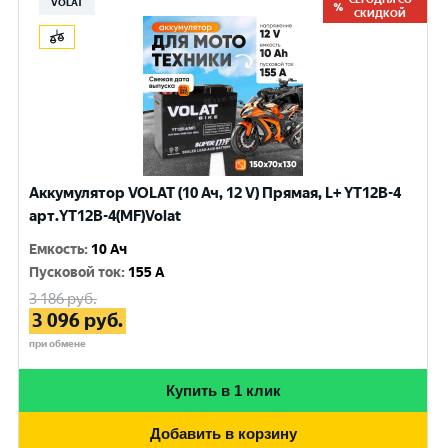
VOLAT
СКИДКОЙ
Аккумулятор VOLAT (10 Ач, 12 V) Прямая, L+ YT12B-4
арт.YT12B-4(MF)Volat
Емкость
:
10 Ач
Пусковой ток
:
155 A
3 186
руб.
3 096
руб.
при обмене
Купить в 1 клик
Добавить в корзину