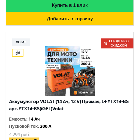
Купить в 1 клик
Добавить в корзину
СЕГОДНЯ СО
VOLAT
СКИДКОЙ
Аккумулятор VOLAT (14 Ач, 12 V) Прямая, L+ YTX14-BS
арт.YTX14-BS(iGEL)Volat
Емкость
:
14 Ач
Пусковой ток
:
200 A
4 294
руб.