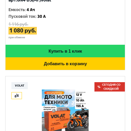
арт.6N4-BS(MF)Volat
Емкость
:
4 Ач
Пусковой ток
:
30 A
1 116
руб.
1 080
руб.
при обмене
Купить в 1 клик
Добавить в корзину
СЕГОДНЯ СО
VOLAT
СКИДКОЙ