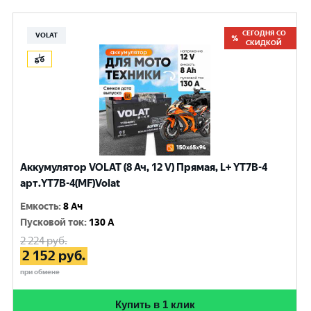
СЕГОДНЯ СО
VOLAT
СКИДКОЙ
Аккумулятор VOLAT (8 Ач, 12 V) Прямая, L+ YT7B-4
арт.YT7B-4(MF)Volat
Емкость
:
8 Ач
Пусковой ток
:
130 A
2 224
руб.
2 152
руб.
при обмене
Купить в 1 клик