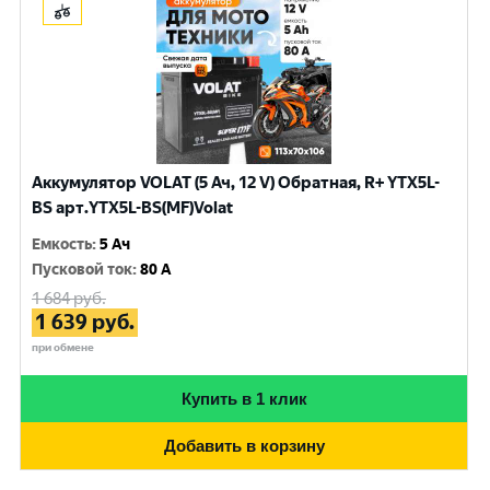
Аккумулятор VOLAT (5 Ач, 12 V) Обратная, R+ YTX5L-
BS арт.YTX5L-BS(MF)Volat
Емкость
:
5 Ач
Пусковой ток
:
80 A
1 684
руб.
1 639
руб.
при обмене
Купить в 1 клик
Добавить в корзину