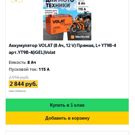
Аккумулятор VOLAT (8 Ач, 12 V) Прямая, L+ YT9B-4
арт.YT9B-4(iGEL)Volat
Емкость
:
8 Ач
Пусковой ток
:
115 A
2 916
руб.
2 844
руб.
при обмене
Купить в 1 клик
Добавить в корзину