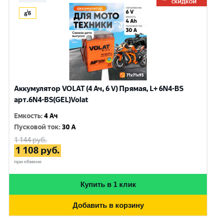
СКИДКОЙ
Аккумулятор VOLAT (4 Ач, 6 V) Прямая, L+ 6N4-BS
арт.6N4-BS(GEL)Volat
Емкость
:
4 Ач
Пусковой ток
:
30 A
1 144
руб.
1 108
руб.
при обмене
Купить в 1 клик
Добавить в корзину