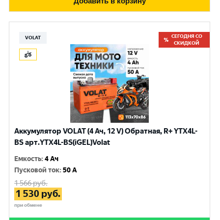
Добавить в корзину
СЕГОДНЯ СО
VOLAT
СКИДКОЙ
Аккумулятор VOLAT (4 Ач, 12 V) Обратная, R+ YTX4L-
BS арт.YTX4L-BS(iGEL)Volat
Емкость
:
4 Ач
Пусковой ток
:
50 A
1 566
руб.
1 530
руб.
при обмене