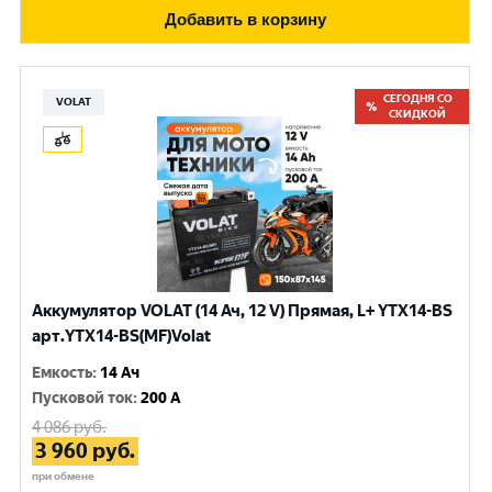
Добавить в корзину
СЕГОДНЯ СО
VOLAT
СКИДКОЙ
Аккумулятор VOLAT (14 Ач, 12 V) Прямая, L+ YTX14-BS
арт.YTX14-BS(MF)Volat
Емкость
:
14 Ач
Пусковой ток
:
200 A
4 086
руб.
3 960
руб.
при обмене