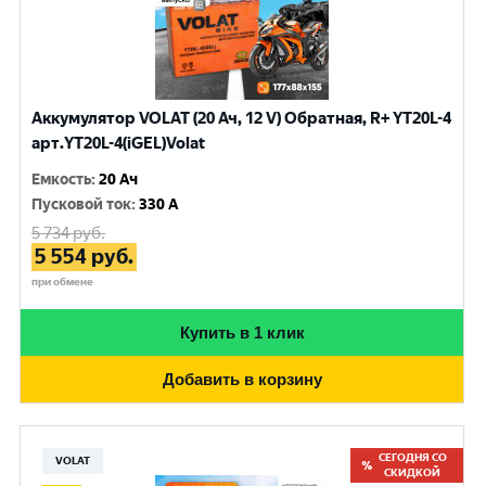
Аккумулятор VOLAT (20 Ач, 12 V) Обратная, R+ YT20L-4
арт.YT20L-4(iGEL)Volat
Емкость
:
20 Ач
Пусковой ток
:
330 A
5 734
руб.
5 554
руб.
при обмене
Купить в 1 клик
Добавить в корзину
СЕГОДНЯ СО
VOLAT
СКИДКОЙ