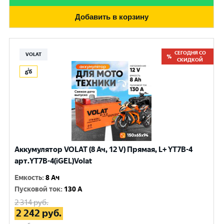
Добавить в корзину
СЕГОДНЯ СО
VOLAT
СКИДКОЙ
Аккумулятор VOLAT (8 Ач, 12 V) Прямая, L+ YT7B-4
арт.YT7B-4(iGEL)Volat
Емкость
:
8 Ач
Пусковой ток
:
130 A
2 314
руб.
2 242
руб.