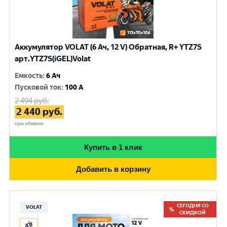
Аккумулятор VOLAT (6 Ач, 12 V) Обратная, R+ YTZ7S
арт.YTZ7S(iGEL)Volat
Емкость
:
6 Ач
Пусковой ток
:
100 A
2 494
руб.
2 440
руб.
при обмене
Купить в 1 клик
Добавить в корзину
СЕГОДНЯ СО
VOLAT
СКИДКОЙ