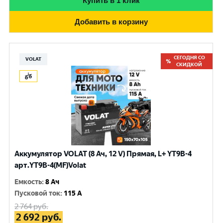
Купить в 1 клик
Добавить в корзину
СЕГОДНЯ СО
VOLAT
СКИДКОЙ
Аккумулятор VOLAT (8 Ач, 12 V) Прямая, L+ YT9B-4
арт.YT9B-4(MF)Volat
Емкость
:
8 Ач
Пусковой ток
:
115 A
2 764
руб.
2 692
руб.