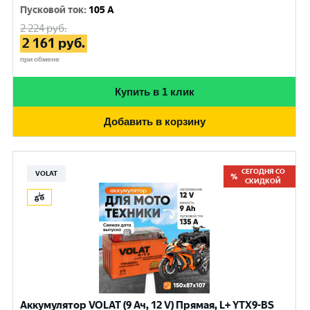
Пусковой ток
:
105 A
2 224
руб.
2 161
руб.
при обмене
Купить в 1 клик
Добавить в корзину
СЕГОДНЯ СО
VOLAT
СКИДКОЙ
Аккумулятор VOLAT (9 Ач, 12 V) Прямая, L+ YTX9-BS