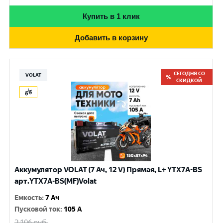
Купить в 1 клик
Добавить в корзину
СЕГОДНЯ СО
VOLAT
СКИДКОЙ
Аккумулятор VOLAT (7 Ач, 12 V) Прямая, L+ YTX7A-BS
арт.YTX7A-BS(MF)Volat
Емкость
:
7 Ач
Пусковой ток
:
105 A
2 106
руб.