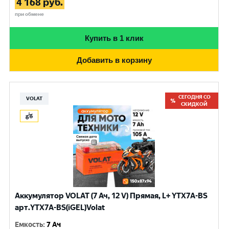
4 168
руб.
при обмене
Купить в 1 клик
Добавить в корзину
СЕГОДНЯ СО
VOLAT
СКИДКОЙ
Аккумулятор VOLAT (7 Ач, 12 V) Прямая, L+ YTX7A-BS
арт.YTX7A-BS(iGEL)Volat
Емкость
:
7 Ач