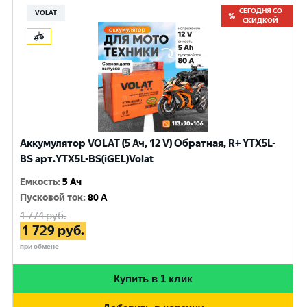
СЕГОДНЯ СО
VOLAT
СКИДКОЙ
Аккумулятор VOLAT (5 Ач, 12 V) Обратная, R+ YTX5L-
BS арт.YTX5L-BS(iGEL)Volat
Емкость
:
5 Ач
Пусковой ток
:
80 A
1 774
руб.
1 729
руб.
при обмене
Купить в 1 клик