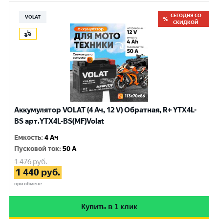
СЕГОДНЯ СО
VOLAT
СКИДКОЙ
Аккумулятор VOLAT (4 Ач, 12 V) Обратная, R+ YTX4L-
BS арт.YTX4L-BS(MF)Volat
Емкость
:
4 Ач
Пусковой ток
:
50 A
1 476
руб.
1 440
руб.
при обмене
Купить в 1 клик