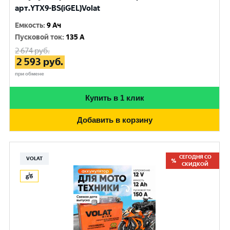
арт.YTX9-BS(iGEL)Volat
Емкость
:
9 Ач
Пусковой ток
:
135 A
2 674
руб.
2 593
руб.
при обмене
Купить в 1 клик
Добавить в корзину
СЕГОДНЯ СО
VOLAT
СКИДКОЙ