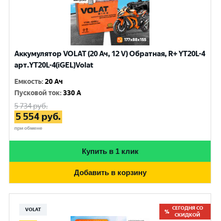
Аккумулятор VOLAT (20 Ач, 12 V) Обратная, R+ YT20L-4
арт.YT20L-4(iGEL)Volat
Емкость
:
20 Ач
Пусковой ток
:
330 A
5 734
руб.
5 554
руб.
при обмене
Купить в 1 клик
Добавить в корзину
СЕГОДНЯ СО
VOLAT
СКИДКОЙ