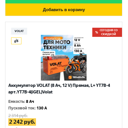
Добавить в корзину
СЕГОДНЯ СО
VOLAT
СКИДКОЙ
Аккумулятор VOLAT (8 Ач, 12 V) Прямая, L+ YT7B-4
арт.YT7B-4(iGEL)Volat
Емкость
:
8 Ач
Пусковой ток
:
130 A
2 314
руб.
2 242
руб.