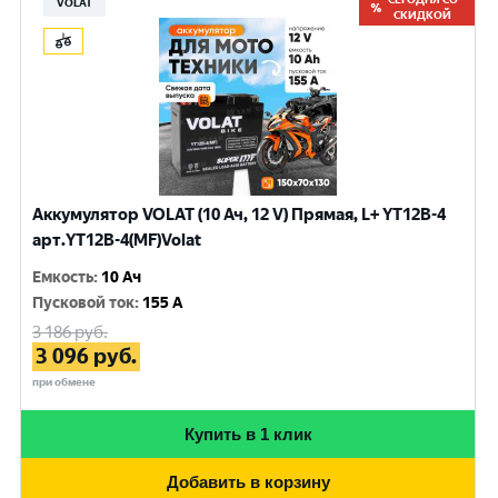
VOLAT
СКИДКОЙ
Аккумулятор VOLAT (10 Ач, 12 V) Прямая, L+ YT12B-4
арт.YT12B-4(MF)Volat
Емкость
:
10 Ач
Пусковой ток
:
155 A
3 186
руб.
3 096
руб.
при обмене
Купить в 1 клик
Добавить в корзину