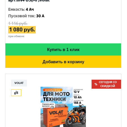
арт.6N4-BS(MF)Volat
Емкость
:
4 Ач
Пусковой ток
:
30 A
1 116
руб.
1 080
руб.
при обмене
Купить в 1 клик
Добавить в корзину
СЕГОДНЯ СО
VOLAT
СКИДКОЙ