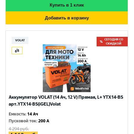
Купить в 1 клик
Добавить в корзину
СЕГОДНЯ СО
VOLAT
СКИДКОЙ
Аккумулятор VOLAT (14 Ач, 12 V) Прямая, L+ YTX14-BS
арт.YTX14-BS(iGEL)Volat
Емкость
:
14 Ач
Пусковой ток
:
200 A
4 294
руб.