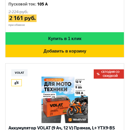
Пусковой ток
:
105 A
2 224
руб.
2 161
руб.
при обмене
Купить в 1 клик
Добавить в корзину
СЕГОДНЯ СО
VOLAT
СКИДКОЙ
Аккумулятор VOLAT (9 Ач, 12 V) Прямая, L+ YTX9-BS