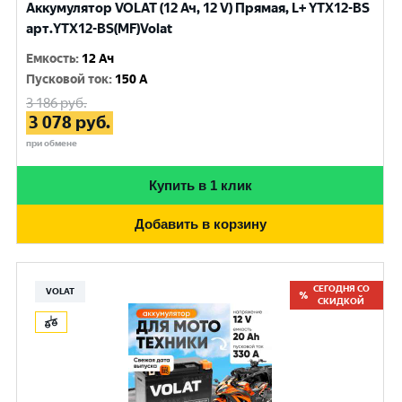
Аккумулятор VOLAT (12 Ач, 12 V) Прямая, L+ YTX12-BS
арт.YTX12-BS(MF)Volat
Емкость
:
12 Ач
Пусковой ток
:
150 A
3 186
руб.
3 078
руб.
при обмене
Купить в 1 клик
Добавить в корзину
СЕГОДНЯ СО
VOLAT
СКИДКОЙ