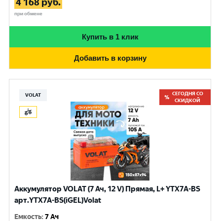
4 168
руб.
при обмене
Купить в 1 клик
Добавить в корзину
СЕГОДНЯ СО
VOLAT
СКИДКОЙ
Аккумулятор VOLAT (7 Ач, 12 V) Прямая, L+ YTX7A-BS
арт.YTX7A-BS(iGEL)Volat
Емкость
:
7 Ач