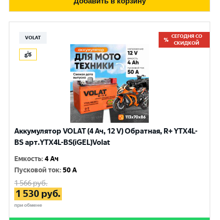
Добавить в корзину
СЕГОДНЯ СО
VOLAT
СКИДКОЙ
Аккумулятор VOLAT (4 Ач, 12 V) Обратная, R+ YTX4L-
BS арт.YTX4L-BS(iGEL)Volat
Емкость
:
4 Ач
Пусковой ток
:
50 A
1 566
руб.
1 530
руб.
при обмене