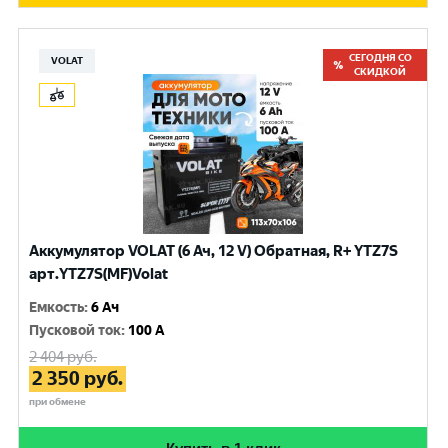
СЕГОДНЯ СО
VOLAT
СКИДКОЙ
Аккумулятор VOLAT (6 Ач, 12 V) Обратная, R+ YTZ7S
арт.YTZ7S(MF)Volat
Емкость
:
6 Ач
Пусковой ток
:
100 A
2 404
руб.
2 350
руб.
при обмене