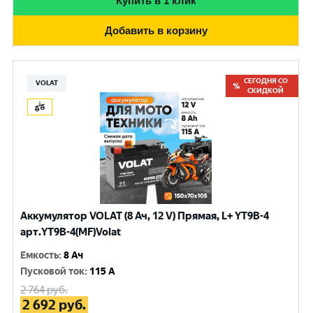
Купить в 1 клик
Добавить в корзину
СЕГОДНЯ СО
VOLAT
СКИДКОЙ
Аккумулятор VOLAT (8 Ач, 12 V) Прямая, L+ YT9B-4
арт.YT9B-4(MF)Volat
Емкость
:
8 Ач
Пусковой ток
:
115 A
2 764
руб.
2 692
руб.