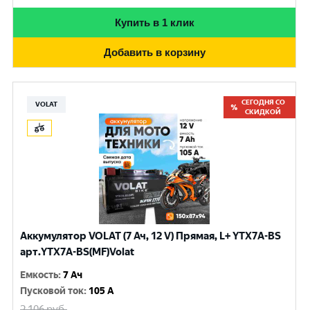
Купить в 1 клик
Добавить в корзину
СЕГОДНЯ СО
VOLAT
СКИДКОЙ
Аккумулятор VOLAT (7 Ач, 12 V) Прямая, L+ YTX7A-BS
арт.YTX7A-BS(MF)Volat
Емкость
:
7 Ач
Пусковой ток
:
105 A
2 106
руб.