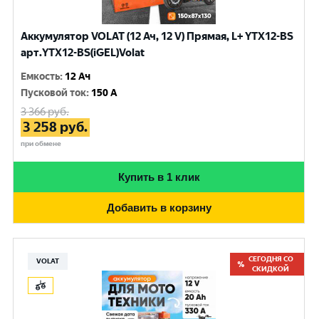
Аккумулятор VOLAT (12 Ач, 12 V) Прямая, L+ YTX12-BS
арт.YTX12-BS(iGEL)Volat
Емкость
:
12 Ач
Пусковой ток
:
150 A
3 366
руб.
3 258
руб.
при обмене
Купить в 1 клик
Добавить в корзину
СЕГОДНЯ СО
VOLAT
СКИДКОЙ