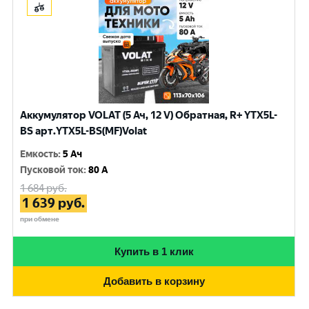
Аккумулятор VOLAT (5 Ач, 12 V) Обратная, R+ YTX5L-
BS арт.YTX5L-BS(MF)Volat
Емкость
:
5 Ач
Пусковой ток
:
80 A
1 684
руб.
1 639
руб.
при обмене
Купить в 1 клик
Добавить в корзину