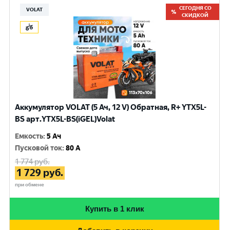
СЕГОДНЯ СО
VOLAT
СКИДКОЙ
Аккумулятор VOLAT (5 Ач, 12 V) Обратная, R+ YTX5L-
BS арт.YTX5L-BS(iGEL)Volat
Емкость
:
5 Ач
Пусковой ток
:
80 A
1 774
руб.
1 729
руб.
при обмене
Купить в 1 клик