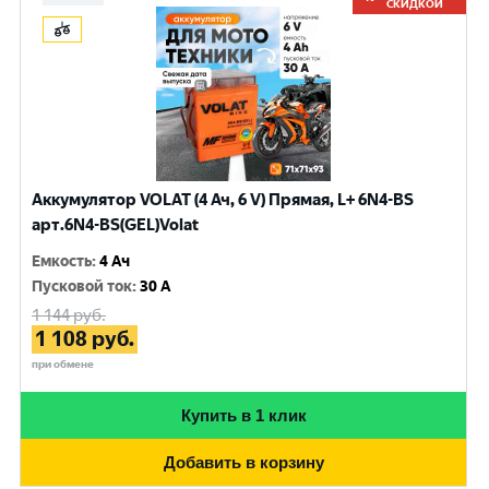
СКИДКОЙ
Аккумулятор VOLAT (4 Ач, 6 V) Прямая, L+ 6N4-BS
арт.6N4-BS(GEL)Volat
Емкость
:
4 Ач
Пусковой ток
:
30 A
1 144
руб.
1 108
руб.
при обмене
Купить в 1 клик
Добавить в корзину