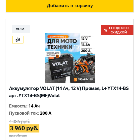
Добавить в корзину
СЕГОДНЯ СО
VOLAT
СКИДКОЙ
Аккумулятор VOLAT (14 Ач, 12 V) Прямая, L+ YTX14-BS
арт.YTX14-BS(MF)Volat
Емкость
:
14 Ач
Пусковой ток
:
200 A
4 086
руб.
3 960
руб.
при обмене