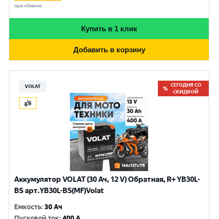
при обмене
Купить в 1 клик
Добавить в корзину
СЕГОДНЯ СО
VOLAT
СКИДКОЙ
Аккумулятор VOLAT (30 Ач, 12 V) Обратная, R+ YB30L-
BS арт.YB30L-BS(MF)Volat
Емкость
:
30 Ач
Пусковой ток
:
400 A