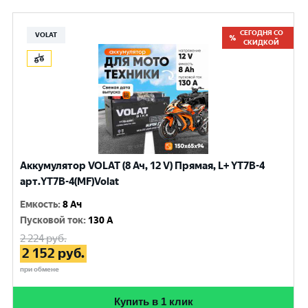
СЕГОДНЯ СО
VOLAT
СКИДКОЙ
Аккумулятор VOLAT (8 Ач, 12 V) Прямая, L+ YT7B-4
арт.YT7B-4(MF)Volat
Емкость
:
8 Ач
Пусковой ток
:
130 A
2 224
руб.
2 152
руб.
при обмене
Купить в 1 клик