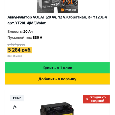
Аккумулятор VOLAT (20 Ач, 12 V) Обратная, R+ YT20L-4
арт.YT20L-4(MF)Volat
Емкость
:
20 Ач
Пусковой ток
:
330 A
5 464
руб.
5 284
руб.
при обмене
Купить в 1 клик
Добавить в корзину
СЕГОДНЯ СО
PRIME
СКИДКОЙ