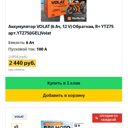
Аккумулятор VOLAT (6 Ач, 12 V) Обратная, R+ YTZ7S
арт.YTZ7S(iGEL)Volat
Емкость
:
6 Ач
Пусковой ток
:
100 A
2 494
руб.
2 440
руб.
при обмене
Купить в 1 клик
Добавить в корзину
СЕГОДНЯ СО
VOLAT
СКИДКОЙ