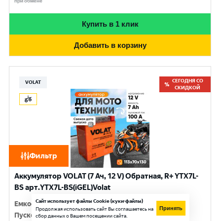
при обмене
Купить в 1 клик
Добавить в корзину
СЕГОДНЯ СО
VOLAT
СКИДКОЙ
Фильтр
Аккумулятор VOLAT (7 Ач, 12 V) Обратная, R+ YTX7L-
BS арт.YTX7L-BS(iGEL)Volat
Сайт использует файлы Cookie (куки-файлы)
Емкость
:
7 Ач
Принять
Продолжая использовать сайт Вы соглашаетесь на
Пусковой ток
:
100 A
сбор данных о Вашем посещении сайта.