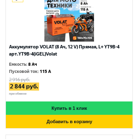
Аккумулятор VOLAT (8 Ач, 12 V) Прямая, L+ YT9B-4
арт.YT9B-4(iGEL)Volat
Емкость
:
8 Ач
Пусковой ток
:
115 A
2 916
руб.
2 844
руб.
при обмене
Купить в 1 клик
Добавить в корзину