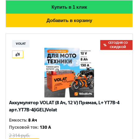
Купить в 1 клик
Добавить в корзину
СЕГОДНЯ СО
VOLAT
СКИДКОЙ
Аккумулятор VOLAT (8 Ач, 12 V) Прямая, L+ YT7B-4
арт.YT7B-4(iGEL)Volat
Емкость
:
8 Ач
Пусковой ток
:
130 A
2 314
руб.