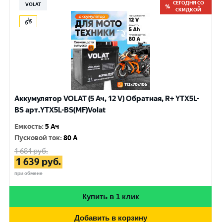
СЕГОДНЯ СО
VOLAT
СКИДКОЙ
Аккумулятор VOLAT (5 Ач, 12 V) Обратная, R+ YTX5L-
BS арт.YTX5L-BS(MF)Volat
Емкость
:
5 Ач
Пусковой ток
:
80 A
1 684
руб.
1 639
руб.
при обмене
Купить в 1 клик
Добавить в корзину