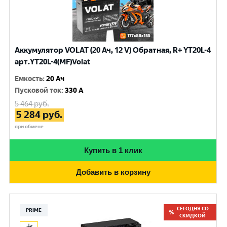
Аккумулятор VOLAT (20 Ач, 12 V) Обратная, R+ YT20L-4
арт.YT20L-4(MF)Volat
Емкость
:
20 Ач
Пусковой ток
:
330 A
5 464
руб.
5 284
руб.
при обмене
Купить в 1 клик
Добавить в корзину
СЕГОДНЯ СО
PRIME
СКИДКОЙ