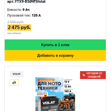
арт.YTX9-BS(MF)Volat
Емкость
:
9 Ач
Пусковой ток
:
135 A
2 556
руб.
2 475
руб.
при обмене
Купить в 1 клик
Добавить в корзину
СЕГОДНЯ СО
VOLAT
СКИДКОЙ