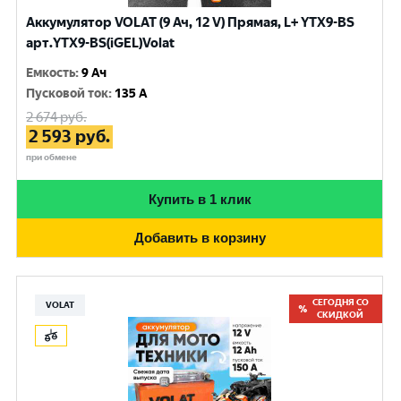
Аккумулятор VOLAT (9 Ач, 12 V) Прямая, L+ YTX9-BS
арт.YTX9-BS(iGEL)Volat
Емкость
:
9 Ач
Пусковой ток
:
135 A
2 674
руб.
2 593
руб.
при обмене
Купить в 1 клик
Добавить в корзину
СЕГОДНЯ СО
VOLAT
СКИДКОЙ