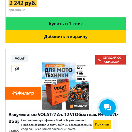
2 242
руб.
при обмене
Купить в 1 клик
Добавить в корзину
СЕГОДНЯ СО
VOLAT
СКИДКОЙ
Фильтр
Аккумулятор VOLAT (7 Ач, 12 V) Обратная, R+ YTX7L-
Сайт использует файлы Cookie (куки-файлы)
BS арт.YTX7L-BS(iGEL)Volat
Принять
Продолжая использовать сайт Вы соглашаетесь на
сбор данных о Вашем посещении сайта.
Емкость
:
7 Ач