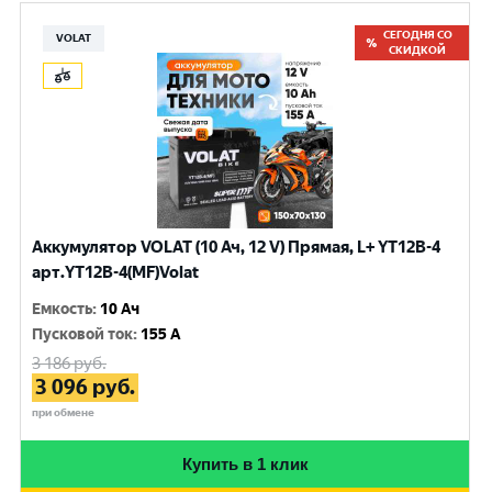
СЕГОДНЯ СО
VOLAT
СКИДКОЙ
Аккумулятор VOLAT (10 Ач, 12 V) Прямая, L+ YT12B-4
арт.YT12B-4(MF)Volat
Емкость
:
10 Ач
Пусковой ток
:
155 A
3 186
руб.
3 096
руб.
при обмене
Купить в 1 клик