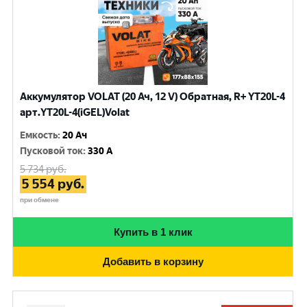
Аккумулятор VOLAT (20 Ач, 12 V) Обратная, R+ YT20L-4
арт.YT20L-4(iGEL)Volat
Емкость
:
20 Ач
Пусковой ток
:
330 A
5 734
руб.
5 554
руб.
при обмене
Купить в 1 клик
Добавить в корзину