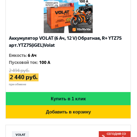
Аккумулятор VOLAT (6 Ач, 12 V) Обратная, R+ YTZ7S
арт.YTZ7S(iGEL)Volat
Емкость
:
6 Ач
Пусковой ток
:
100 A
2 494
руб.
2 440
руб.
при обмене
Купить в 1 клик
Добавить в корзину
СЕГОДНЯ СО
VOLAT