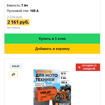
Емкость
:
7 Ач
Пусковой ток
:
105 A
2 224
руб.
2 161
руб.
при обмене
Купить в 1 клик
Добавить в корзину
СЕГОДНЯ СО
VOLAT
СКИДКОЙ