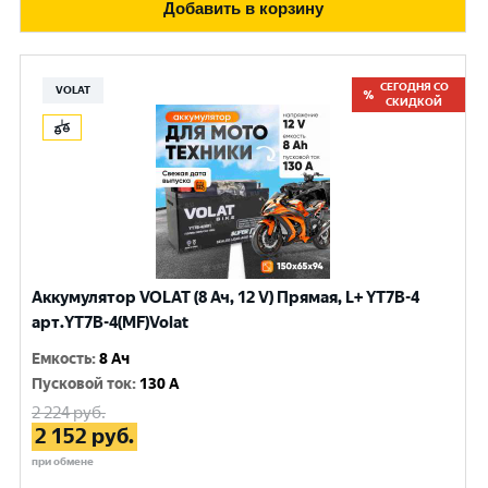
Добавить в корзину
СЕГОДНЯ СО
VOLAT
СКИДКОЙ
Аккумулятор VOLAT (8 Ач, 12 V) Прямая, L+ YT7B-4
арт.YT7B-4(MF)Volat
Емкость
:
8 Ач
Пусковой ток
:
130 A
2 224
руб.
2 152
руб.
при обмене