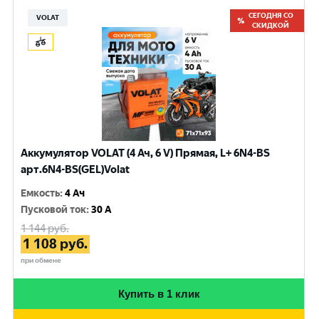
СЕГОДНЯ СО
VOLAT
СКИДКОЙ
Аккумулятор VOLAT (4 Ач, 6 V) Прямая, L+ 6N4-BS
арт.6N4-BS(GEL)Volat
Емкость
:
4 Ач
Пусковой ток
:
30 A
1 144
руб.
1 108
руб.
при обмене
Купить в 1 клик