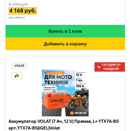
4 294
руб.
4 168
руб.
при обмене
Купить в 1 клик
Добавить в корзину
СЕГОДНЯ СО
VOLAT
СКИДКОЙ
Аккумулятор VOLAT (7 Ач, 12 V) Прямая, L+ YTX7A-BS
арт.YTX7A-BS(iGEL)Volat