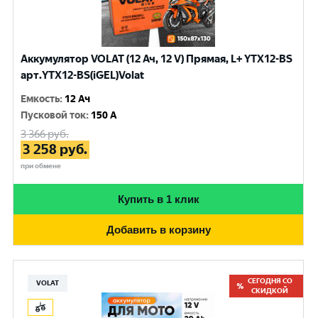
Аккумулятор VOLAT (12 Ач, 12 V) Прямая, L+ YTX12-BS
арт.YTX12-BS(iGEL)Volat
Емкость
:
12 Ач
Пусковой ток
:
150 A
3 366
руб.
3 258
руб.
при обмене
Купить в 1 клик
Добавить в корзину
СЕГОДНЯ СО
VOLAT
СКИДКОЙ