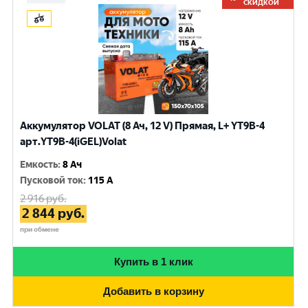
СКИДКОЙ
Аккумулятор VOLAT (8 Ач, 12 V) Прямая, L+ YT9B-4
арт.YT9B-4(iGEL)Volat
Емкость
:
8 Ач
Пусковой ток
:
115 A
2 916
руб.
2 844
руб.
при обмене
Купить в 1 клик
Добавить в корзину