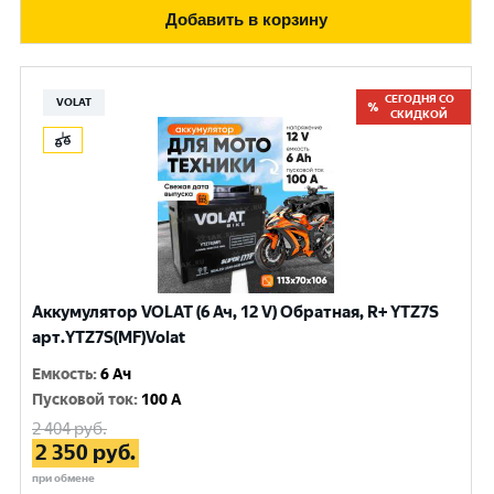
Добавить в корзину
СЕГОДНЯ СО
VOLAT
СКИДКОЙ
Аккумулятор VOLAT (6 Ач, 12 V) Обратная, R+ YTZ7S
арт.YTZ7S(MF)Volat
Емкость
:
6 Ач
Пусковой ток
:
100 A
2 404
руб.
2 350
руб.
при обмене