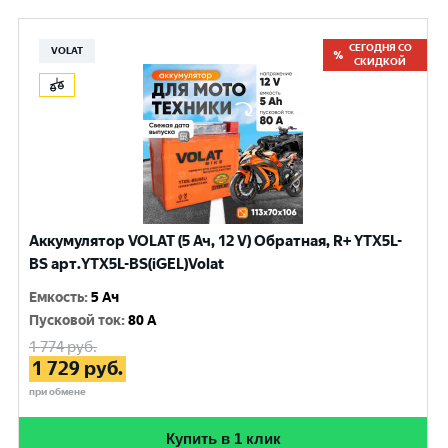
СЕГОДНЯ СО
VOLAT
СКИДКОЙ
Аккумулятор VOLAT (5 Ач, 12 V) Обратная, R+ YTX5L-
BS арт.YTX5L-BS(iGEL)Volat
Емкость
:
5 Ач
Пусковой ток
:
80 A
1 774
руб.
1 729
руб.
при обмене
Купить в 1 клик