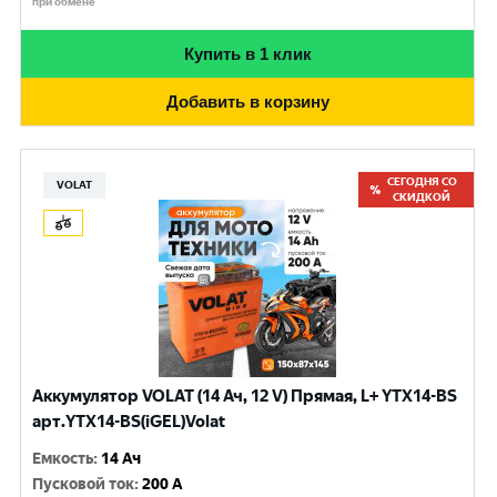
при обмене
Купить в 1 клик
Добавить в корзину
СЕГОДНЯ СО
VOLAT
СКИДКОЙ
Аккумулятор VOLAT (14 Ач, 12 V) Прямая, L+ YTX14-BS
арт.YTX14-BS(iGEL)Volat
Емкость
:
14 Ач
Пусковой ток
:
200 A