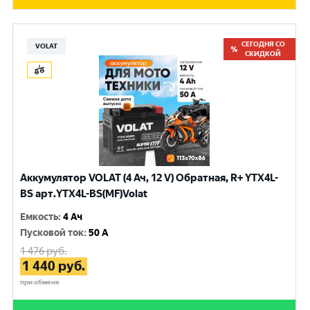
СЕГОДНЯ СО
VOLAT
СКИДКОЙ
Аккумулятор VOLAT (4 Ач, 12 V) Обратная, R+ YTX4L-
BS арт.YTX4L-BS(MF)Volat
Емкость
:
4 Ач
Пусковой ток
:
50 A
1 476
руб.
1 440
руб.
при обмене