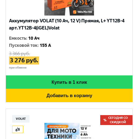
Аккумулятор VOLAT (10 Ач, 12 V) Прямая, L+ YT12B-4
арт.YT12B-4(iGEL)Volat
Емкость
:
10 Ач
Пусковой ток
:
155 A
3 366
руб.
3 276
руб.
при обмене
Купить в 1 клик
Добавить в корзину
СЕГОДНЯ СО
VOLAT
СКИДКОЙ