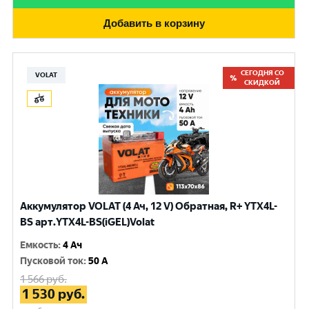
Добавить в корзину
СЕГОДНЯ СО
VOLAT
СКИДКОЙ
Аккумулятор VOLAT (4 Ач, 12 V) Обратная, R+ YTX4L-
BS арт.YTX4L-BS(iGEL)Volat
Емкость
:
4 Ач
Пусковой ток
:
50 A
1 566
руб.
1 530
руб.