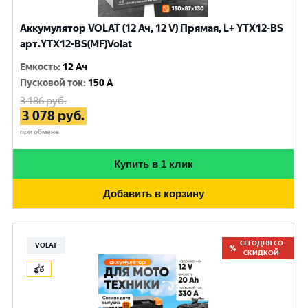
Аккумулятор VOLAT (12 Ач, 12 V) Прямая, L+ YTX12-BS
арт.YTX12-BS(MF)Volat
Емкость
:
12 Ач
Пусковой ток
:
150 A
3 186
руб.
3 078
руб.
при обмене
Купить в 1 клик
Добавить в корзину
СЕГОДНЯ СО
VOLAT
СКИДКОЙ