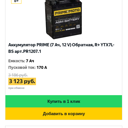
Аккумулятор PRIME (7 Ач, 12 V) Обратная, R+ YTX7L-
BS арт.PR1207.1
Емкость
:
7 Ач
Пусковой ток
:
170 A
3 186
руб.
3 123
руб.
при обмене
Купить в 1 клик
Добавить в корзину