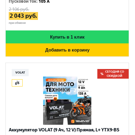
Пусковой ток
:
105 A
2 106
руб.
2 043
руб.
при обмене
Купить в 1 клик
Добавить в корзину
СЕГОДНЯ СО
VOLAT
СКИДКОЙ
Аккумулятор VOLAT (9 Ач, 12 V) Прямая, L+ YTX9-BS