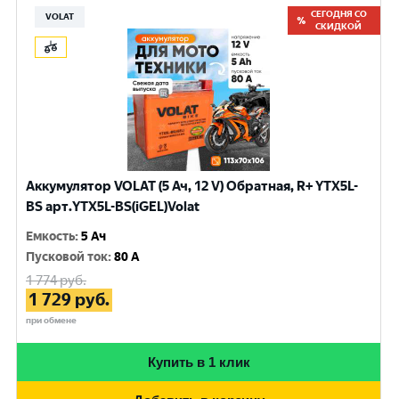
СЕГОДНЯ СО
VOLAT
СКИДКОЙ
Аккумулятор VOLAT (5 Ач, 12 V) Обратная, R+ YTX5L-
BS арт.YTX5L-BS(iGEL)Volat
Емкость
:
5 Ач
Пусковой ток
:
80 A
1 774
руб.
1 729
руб.
при обмене
Купить в 1 клик