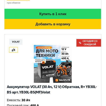
при обмене
Купить в 1 клик
Добавить в корзину
СЕГОДНЯ СО
VOLAT
СКИДКОЙ
Аккумулятор VOLAT (30 Ач, 12 V) Обратная, R+ YB30L-
BS арт.YB30L-BS(MF)Volat
Емкость
:
30 Ач
Пусковой ток
:
400 A