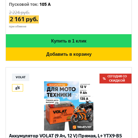
Пусковой ток
:
105 A
2 224
руб.
2 161
руб.
при обмене
Купить в 1 клик
Добавить в корзину
СЕГОДНЯ СО
VOLAT
СКИДКОЙ
Аккумулятор VOLAT (9 Ач, 12 V) Прямая, L+ YTX9-BS