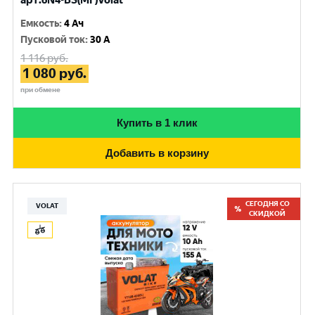
арт.6N4-BS(MF)Volat
Емкость
:
4 Ач
Пусковой ток
:
30 A
1 116
руб.
1 080
руб.
при обмене
Купить в 1 клик
Добавить в корзину
СЕГОДНЯ СО
VOLAT
СКИДКОЙ