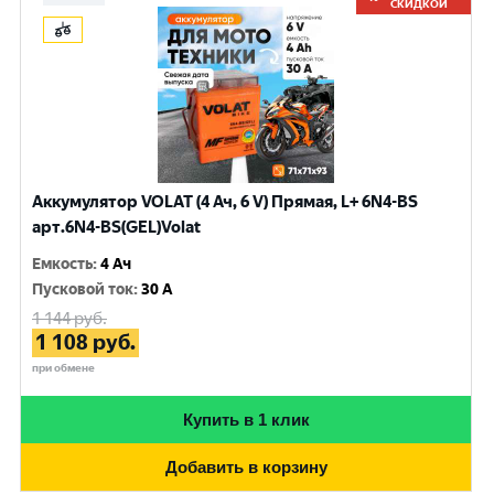
СКИДКОЙ
Аккумулятор VOLAT (4 Ач, 6 V) Прямая, L+ 6N4-BS
арт.6N4-BS(GEL)Volat
Емкость
:
4 Ач
Пусковой ток
:
30 A
1 144
руб.
1 108
руб.
при обмене
Купить в 1 клик
Добавить в корзину