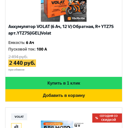
Аккумулятор VOLAT (6 Ач, 12 V) Обратная, R+ YTZ7S
арт.YTZ7S(iGEL)Volat
Емкость
:
6 Ач
Пусковой ток
:
100 A
2 494
руб.
2 440
руб.
при обмене
Купить в 1 клик
Добавить в корзину
СЕГОДНЯ СО
VOLAT
СКИДКОЙ