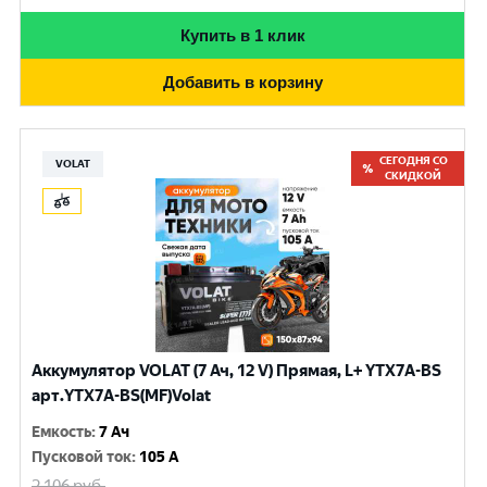
Купить в 1 клик
Добавить в корзину
СЕГОДНЯ СО
VOLAT
СКИДКОЙ
Аккумулятор VOLAT (7 Ач, 12 V) Прямая, L+ YTX7A-BS
арт.YTX7A-BS(MF)Volat
Емкость
:
7 Ач
Пусковой ток
:
105 A
2 106
руб.