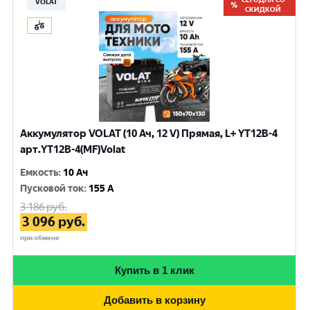
VOLAT
СКИДКОЙ
Аккумулятор VOLAT (10 Ач, 12 V) Прямая, L+ YT12B-4
арт.YT12B-4(MF)Volat
Емкость
:
10 Ач
Пусковой ток
:
155 A
3 186
руб.
3 096
руб.
при обмене
Купить в 1 клик
Добавить в корзину