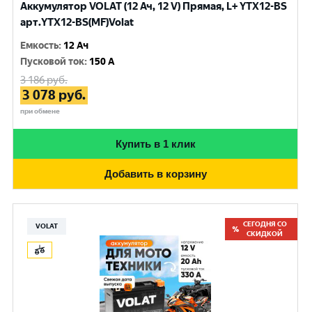
Аккумулятор VOLAT (12 Ач, 12 V) Прямая, L+ YTX12-BS
арт.YTX12-BS(MF)Volat
Емкость
:
12 Ач
Пусковой ток
:
150 A
3 186
руб.
3 078
руб.
при обмене
Купить в 1 клик
Добавить в корзину
СЕГОДНЯ СО
VOLAT
СКИДКОЙ