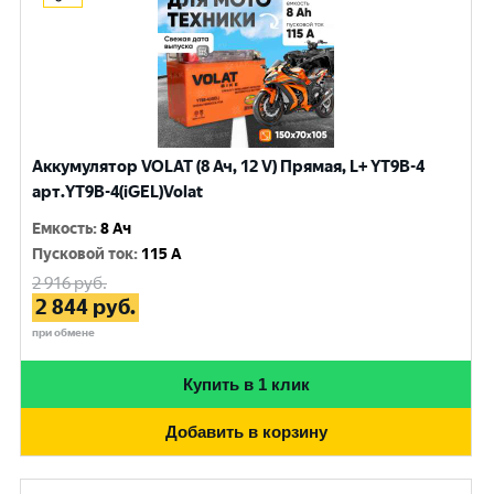
Аккумулятор VOLAT (8 Ач, 12 V) Прямая, L+ YT9B-4
арт.YT9B-4(iGEL)Volat
Емкость
:
8 Ач
Пусковой ток
:
115 A
2 916
руб.
2 844
руб.
при обмене
Купить в 1 клик
Добавить в корзину