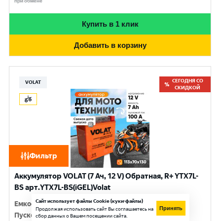
при обмене
Купить в 1 клик
Добавить в корзину
СЕГОДНЯ СО
VOLAT
СКИДКОЙ
Фильтр
Аккумулятор VOLAT (7 Ач, 12 V) Обратная, R+ YTX7L-
BS арт.YTX7L-BS(iGEL)Volat
Сайт использует файлы Cookie (куки-файлы)
Емкость
:
7 Ач
Принять
Продолжая использовать сайт Вы соглашаетесь на
Пусковой ток
:
100 A
сбор данных о Вашем посещении сайта.