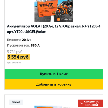
Аккумулятор VOLAT (20 Ач, 12 V) Обратная, R+ YT20L-4
арт.YT20L-4(iGEL)Volat
Емкость
:
20 Ач
Пусковой ток
:
330 A
5 734
руб.
5 554
руб.
при обмене
Купить в 1 клик
Добавить в корзину
СЕГОДНЯ СО
VOLAT
СКИДКОЙ