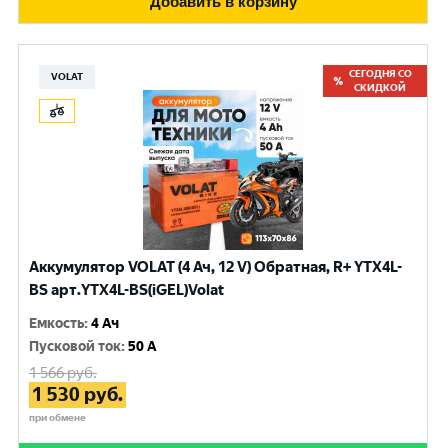
Добавить в корзину
СЕГОДНЯ СО
VOLAT
СКИДКОЙ
Аккумулятор VOLAT (4 Ач, 12 V) Обратная, R+ YTX4L-
BS арт.YTX4L-BS(iGEL)Volat
Емкость
:
4 Ач
Пусковой ток
:
50 A
1 566
руб.
1 530
руб.
при обмене