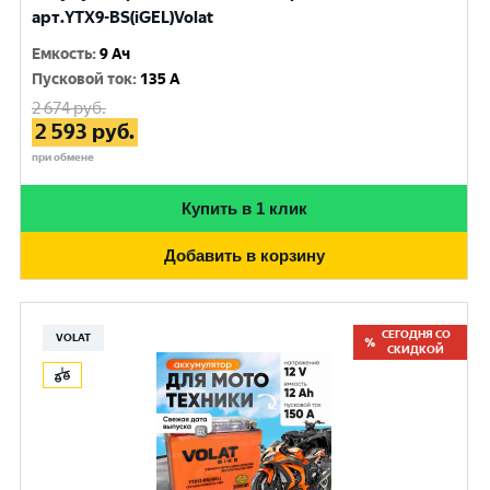
арт.YTX9-BS(iGEL)Volat
Емкость
:
9 Ач
Пусковой ток
:
135 A
2 674
руб.
2 593
руб.
при обмене
Купить в 1 клик
Добавить в корзину
СЕГОДНЯ СО
VOLAT
СКИДКОЙ