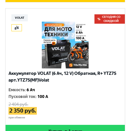
СЕГОДНЯ СО
VOLAT
СКИДКОЙ
Аккумулятор VOLAT (6 Ач, 12 V) Обратная, R+ YTZ7S
арт.YTZ7S(MF)Volat
Емкость
:
6 Ач
Пусковой ток
:
100 A
2 404
руб.
2 350
руб.
при обмене