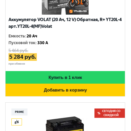
Аккумулятор VOLAT (20 Ач, 12 V) Обратная, R+ YT20L-4
арт.YT20L-4(MF)Volat
Емкость
:
20 Ач
Пусковой ток
:
330 A
5 464
руб.
5 284
руб.
при обмене
Купить в 1 клик
Добавить в корзину
СЕГОДНЯ СО
PRIME
СКИДКОЙ