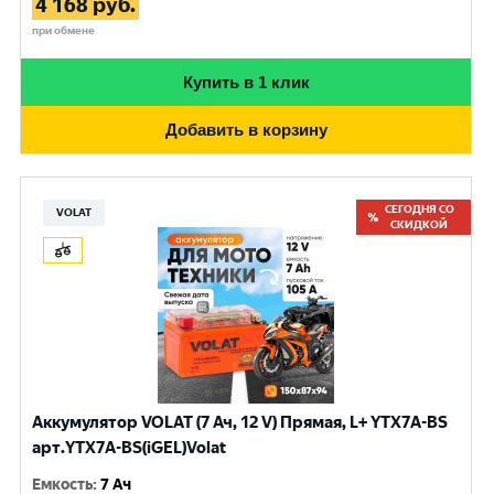
4 168
руб.
при обмене
Купить в 1 клик
Добавить в корзину
СЕГОДНЯ СО
VOLAT
СКИДКОЙ
Аккумулятор VOLAT (7 Ач, 12 V) Прямая, L+ YTX7A-BS
арт.YTX7A-BS(iGEL)Volat
Емкость
:
7 Ач