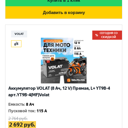
Купить в 1 клик
Добавить в корзину
СЕГОДНЯ СО
VOLAT
СКИДКОЙ
Аккумулятор VOLAT (8 Ач, 12 V) Прямая, L+ YT9B-4
арт.YT9B-4(MF)Volat
Емкость
:
8 Ач
Пусковой ток
:
115 A
2 764
руб.
2 692
руб.