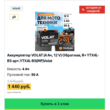
СЕГОДНЯ СО
VOLAT
СКИДКОЙ
Аккумулятор VOLAT (4 Ач, 12 V) Обратная, R+ YTX4L-
BS арт.YTX4L-BS(MF)Volat
Емкость
:
4 Ач
Пусковой ток
:
50 A
1 476
руб.
1 440
руб.
при обмене
Купить в 1 клик