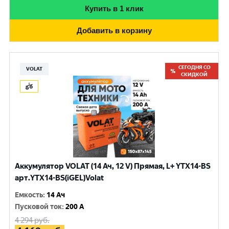
Купить в 1 клик
Добавить в корзину
СЕГОДНЯ СО
VOLAT
СКИДКОЙ
Аккумулятор VOLAT (14 Ач, 12 V) Прямая, L+ YTX14-BS
арт.YTX14-BS(iGEL)Volat
Емкость
:
14 Ач
Пусковой ток
:
200 A
4 294
руб.