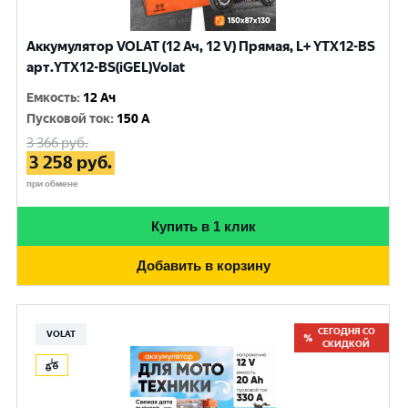
Аккумулятор VOLAT (12 Ач, 12 V) Прямая, L+ YTX12-BS
арт.YTX12-BS(iGEL)Volat
Емкость
:
12 Ач
Пусковой ток
:
150 A
3 366
руб.
3 258
руб.
при обмене
Купить в 1 клик
Добавить в корзину
СЕГОДНЯ СО
VOLAT
СКИДКОЙ