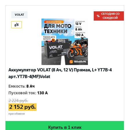
СЕГОДНЯ СО
VOLAT
СКИДКОЙ
Аккумулятор VOLAT (8 Ач, 12 V) Прямая, L+ YT7B-4
арт.YT7B-4(MF)Volat
Емкость
:
8 Ач
Пусковой ток
:
130 A
2 224
руб.
2 152
руб.
при обмене
Купить в 1 клик