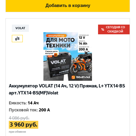
Добавить в корзину
СЕГОДНЯ СО
VOLAT
СКИДКОЙ
Аккумулятор VOLAT (14 Ач, 12 V) Прямая, L+ YTX14-BS
арт.YTX14-BS(MF)Volat
Емкость
:
14 Ач
Пусковой ток
:
200 A
4 086
руб.
3 960
руб.
при обмене