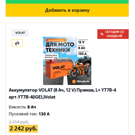
Добавить в корзину
СЕГОДНЯ СО
VOLAT
СКИДКОЙ
Аккумулятор VOLAT (8 Ач, 12 V) Прямая, L+ YT7B-4
арт.YT7B-4(iGEL)Volat
Емкость
:
8 Ач
Пусковой ток
:
130 A
2 314
руб.
2 242
руб.