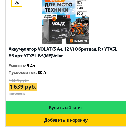
Аккумулятор VOLAT (5 Ач, 12 V) Обратная, R+ YTX5L-
BS арт.YTX5L-BS(MF)Volat
Емкость
:
5 Ач
Пусковой ток
:
80 A
1 684
руб.
1 639
руб.
при обмене
Купить в 1 клик
Добавить в корзину