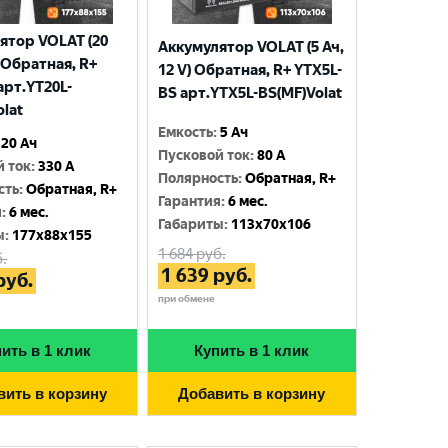
ятор VOLAT (20
Аккумулятор VOLAT (5 Ач,
) Обратная, R+
12 V) Обратная, R+ YTX5L-
арт.YT20L-
BS арт.YTX5L-BS(MF)Volat
olat
Емкость
:
5 Ач
20 Ач
Пусковой ток
:
80 A
й ток
:
330 A
Полярность
:
Обратная, R+
сть
:
Обратная, R+
Гарантия
:
6 мес.
я
:
6 мес.
Габариты
:
113x70x106
ы
:
177x88x155
1 684
руб.
.
1 639
руб.
руб.
при обмене
ить в 1 клик
Купить в 1 клик
вить в корзину
Добавить в корзину