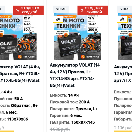
СЕГОДНЯ СО
СЕГОДНЯ СО
T
VOLAT
VOLAT
СКИДКОЙ
СКИДКОЙ
Аккумулятор VOLAT (14
лятор VOLAT (4 Ач,
Аккумул
Ач, 12 V) Прямая, L+
Обратная, R+ YTX4L-
12 V) Пр
YTX14-BS арт.YTX14-
.YTX4L-BS(MF)Volat
арт.YTX
BS(MF)Volat
ь
:
4 Ач
Емкость
:
Емкость
:
14 Ач
ой ток
:
50 A
Пусково
Пусковой ток
:
200 A
ость
:
Обратная, R+
Полярно
Полярность
:
Прямая, L+
ия
:
6 мес.
Гаранти
Гарантия
:
6 мес.
ты
:
113x70x86
Габарит
Габариты
:
150x87x145
уб.
2 106
руб
4 086
руб.