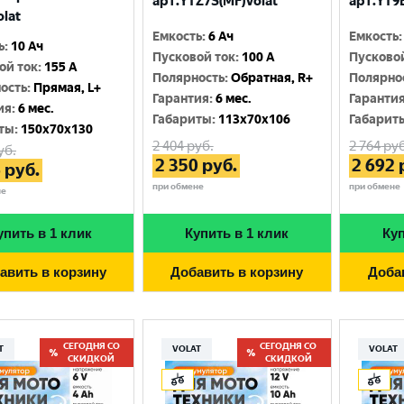
арт.YTZ7S(MF)Volat
арт.YT9B
olat
Емкость
:
6 Ач
Емкость
:
ь
:
10 Ач
Пусковой ток
:
100 A
Пусково
ой ток
:
155 A
Полярность
:
Обратная, R+
Полярно
ость
:
Прямая, L+
Гарантия
:
6 мес.
Гаранти
ия
:
6 мес.
Габариты
:
113x70x106
Габарит
ты
:
150x70x130
2 404
руб.
2 764
руб
уб.
2 350
руб.
2 692
6
руб.
при обмене
при обмене
не
упить в 1 клик
Купить в 1 клик
Куп
авить в корзину
Добавить в корзину
Доба
СЕГОДНЯ СО
СЕГОДНЯ СО
T
VOLAT
VOLAT
СКИДКОЙ
СКИДКОЙ