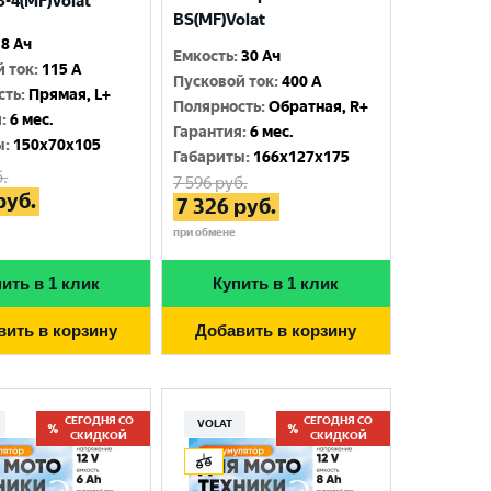
-4(MF)Volat
BS(MF)Volat
8 Ач
Емкость
:
30 Ач
й ток
:
115 A
Пусковой ток
:
400 A
сть
:
Прямая, L+
Полярность
:
Обратная, R+
я
:
6 мес.
Гарантия
:
6 мес.
ы
:
150x70x105
Габариты
:
166x127x175
.
7 596
руб.
руб.
7 326
руб.
при обмене
ить в 1 клик
Купить в 1 клик
вить в корзину
Добавить в корзину
СЕГОДНЯ СО
СЕГОДНЯ СО
VOLAT
СКИДКОЙ
СКИДКОЙ