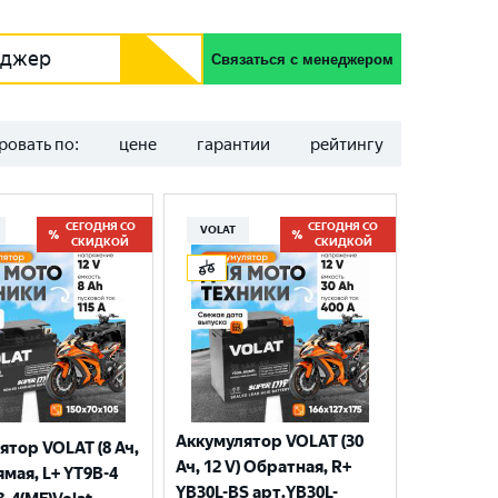
еджер
Связаться с менеджером
ровать по:
цене
гарантии
рейтингу
СЕГОДНЯ СО
СЕГОДНЯ СО
VOLAT
СКИДКОЙ
СКИДКОЙ
Аккумулятор VOLAT (30
ятор VOLAT (8 Ач,
Ач, 12 V) Обратная, R+
ямая, L+ YT9B-4
YB30L-BS арт.YB30L-