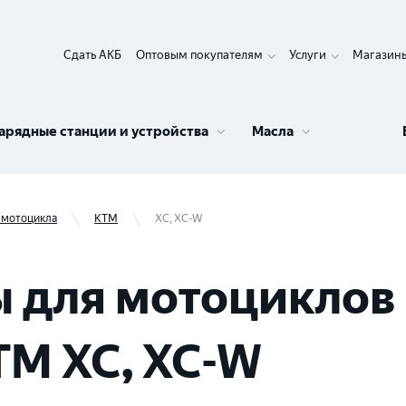
Сдать АКБ
Оптовым покупателям
Услуги
Магазин
арядные станции и устройства
Масла
 мотоцикла
KTM
XC, XC-W
 для мотоциклов 
TM XC, XC-W