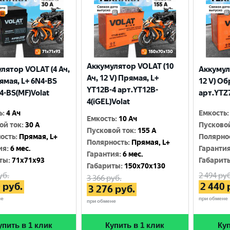
Аккумулятор VOLAT (10
лятор VOLAT (4 Ач,
Аккумул
Ач, 12 V) Прямая, L+
рямая, L+ 6N4-BS
12 V) Об
YT12B-4 арт.YT12B-
4-BS(MF)Volat
арт.YTZ7
4(iGEL)Volat
ь
:
4 Ач
Емкость
:
Емкость
:
10 Ач
ой ток
:
30 A
Пусково
Пусковой ток
:
155 A
ость
:
Прямая, L+
Полярно
Полярность
:
Прямая, L+
ия
:
6 мес.
Гаранти
Гарантия
:
6 мес.
ты
:
71x71x93
Габарит
Габариты
:
150x70x130
уб.
2 494
руб
3 366
руб.
0
руб.
2 440
3 276
руб.
не
при обмене
при обмене
упить в 1 клик
Купить в 1 клик
Куп