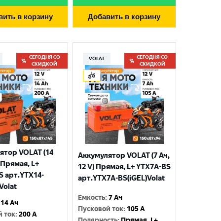
вить в корзину
Добавить в корзину
СЕГОДНЯ СО
СЕГОДНЯ СО
VOLAT
СКИДКОЙ
СКИДКОЙ
ятор VOLAT (14
Аккумулятор VOLAT (7 Ач,
) Прямая, L+
12 V) Прямая, L+ YTX7A-BS
S арт.YTX14-
арт.YTX7A-BS(iGEL)Volat
Volat
Емкость
:
7 Ач
14 Ач
Пусковой ток
:
105 A
й ток
:
200 A
Полярность
:
Прямая, L+