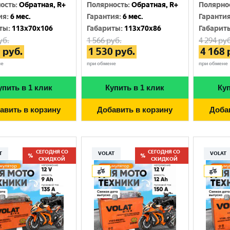
Москва
ость
:
Обратная, R+
Полярность
:
Обратная, R+
Полярно
ия
:
6 мес.
Гарантия
:
6 мес.
Гаранти
ты
:
113x70x106
Габариты
:
113x70x86
Габарит
уб.
1 566
руб.
4 294
руб
9
руб.
1 530
руб.
4 168
не
при обмене
при обмене
упить в 1 клик
Купить в 1 клик
Куп
авить в корзину
Добавить в корзину
Доба
СЕГОДНЯ СО
СЕГОДНЯ СО
T
VOLAT
VOLAT
СКИДКОЙ
СКИДКОЙ