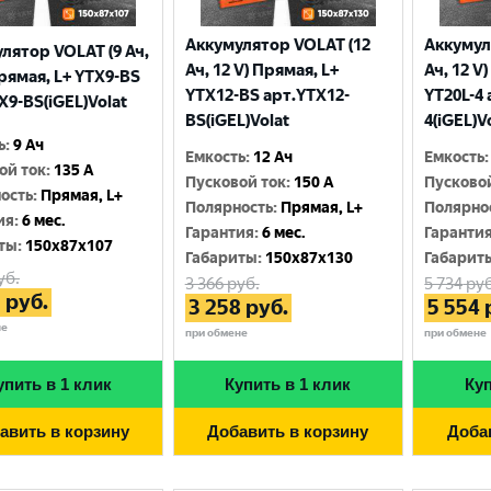
Аккумулятор VOLAT (12
Аккумул
лятор VOLAT (9 Ач,
Ач, 12 V) Прямая, L+
Ач, 12 V
Прямая, L+ YTX9-BS
YTX12-BS арт.YTX12-
YT20L-4 
X9-BS(iGEL)Volat
BS(iGEL)Volat
4(iGEL)V
ь
:
9 Ач
Емкость
:
12 Ач
Емкость
:
ой ток
:
135 A
Пусковой ток
:
150 A
Пусково
ость
:
Прямая, L+
Полярность
:
Прямая, L+
Полярно
ия
:
6 мес.
Гарантия
:
6 мес.
Гаранти
ты
:
150x87x107
Габариты
:
150x87x130
Габарит
уб.
3 366
руб.
5 734
руб
3
руб.
3 258
руб.
5 554
не
при обмене
при обмене
упить в 1 клик
Купить в 1 клик
Куп
авить в корзину
Добавить в корзину
Доба