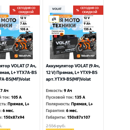
СЕГОДНЯ СО
СЕГОДНЯ СО
VOLAT
СКИДКОЙ
СКИДКОЙ
ятор VOLAT (7 Ач,
Аккумулятор VOLAT (9 Ач,
ямая, L+ YTX7A-BS
12 V) Прямая, L+ YTX9-BS
7A-BS(MF)Volat
арт.YTX9-BS(MF)Volat
7 Ач
Емкость
:
9 Ач
й ток
:
105 A
Пусковой ток
:
135 A
сть
:
Прямая, L+
Полярность
:
Прямая, L+
я
:
6 мес.
Гарантия
:
6 мес.
ы
:
150x87x94
Габариты
:
150x87x107
.
2 556
руб.