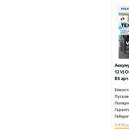
150x86x108
YTX9-BS
VOLA
150x86x110
YTZ10S
150x86x111
YTZ12S
150x86x130
YTZ14S-4
150x86x131
YTZ5S
150x86x145
YTZ7S
Аккуму
150x86x161
12 V) 
6N4-2A-4
BS арт
150x86x94
6N4-BS
Емкост
150x86x94
Пусков
150x87x105
Полярн
Гарант
150x87x107
Габари
1 476
р
150x87x110