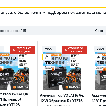
орпуса, с более точным подбором поможет наш мен
но товаров:
215
Сорти
СЕГОДНЯ СО
СЕГОДНЯ СО
T
VOLAT
VOLAT
СКИДКОЙ
СКИДКОЙ
лятор VOLAT (10
Аккумулятор VOLAT (6 Ач,
Аккумул
V) Прямая, L+
12 V) Обратная, R+ YTZ7S
12 V) Пр
4 арт.YT12B-