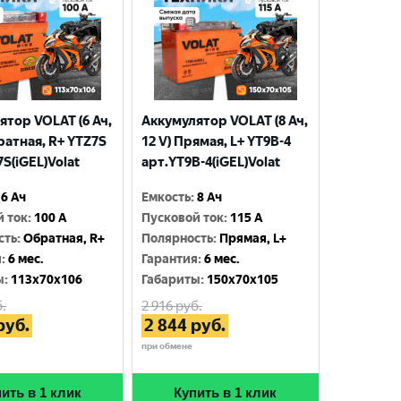
ятор VOLAT (6 Ач,
Аккумулятор VOLAT (8 Ач,
ратная, R+ YTZ7S
12 V) Прямая, L+ YT9B-4
S(iGEL)Volat
арт.YT9B-4(iGEL)Volat
6 Ач
Емкость
:
8 Ач
й ток
:
100 A
Пусковой ток
:
115 A
сть
:
Обратная, R+
Полярность
:
Прямая, L+
я
:
6 мес.
Гарантия
:
6 мес.
ы
:
113x70x106
Габариты
:
150x70x105
.
2 916
руб.
руб.
2 844
руб.
при обмене
ить в 1 клик
Купить в 1 клик