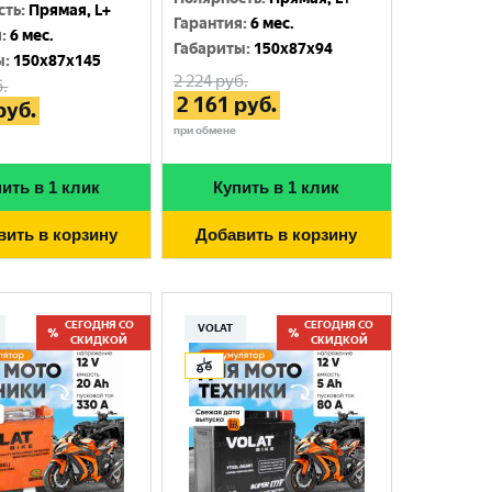
сть
:
Прямая, L+
Гарантия
:
6 мес.
я
:
6 мес.
Габариты
:
150x87x94
ы
:
150x87x145
2 224
руб.
.
2 161
руб.
руб.
при обмене
ить в 1 клик
Купить в 1 клик
вить в корзину
Добавить в корзину
СЕГОДНЯ СО
СЕГОДНЯ СО
VOLAT
СКИДКОЙ
СКИДКОЙ