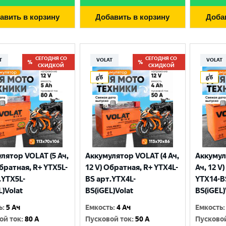
авить в корзину
Добавить в корзину
Доба
СЕГОДНЯ СО
СЕГОДНЯ СО
T
VOLAT
VOLAT
СКИДКОЙ
СКИДКОЙ
лятор VOLAT (5 Ач,
Аккумулятор VOLAT (4 Ач,
Аккумул
Выберите ваш город
Обратная, R+ YTX5L-
12 V) Обратная, R+ YTX4L-
Ач, 12 V
.YTX5L-
BS арт.YTX4L-
YTX14-B
L)Volat
BS(iGEL)Volat
BS(iGEL)
Великий Новгород
Санкт-Петербург
ь
:
5 Ач
Емкость
:
4 Ач
Емкость
:
Гатчина
Смоленск
ой ток
:
80 A
Пусковой ток
:
50 A
Пусково