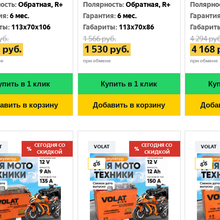
Москва
ость
:
Обратная, R+
Полярность
:
Обратная, R+
Полярно
ия
:
6 мес.
Гарантия
:
6 мес.
Гаранти
ты
:
113x70x106
Габариты
:
113x70x86
Габарит
уб.
1 566
руб.
4 294
руб
9
руб.
1 530
руб.
4 168
не
при обмене
при обмене
упить в 1 клик
Купить в 1 клик
Куп
авить в корзину
Добавить в корзину
Доба
СЕГОДНЯ СО
СЕГОДНЯ СО
T
VOLAT
VOLAT
СКИДКОЙ
СКИДКОЙ