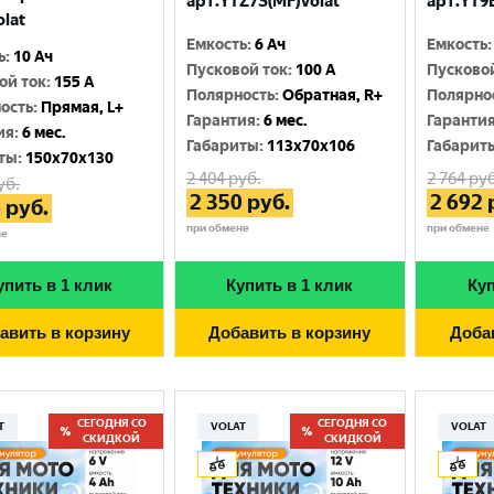
арт.YTZ7S(MF)Volat
арт.YT9B
olat
Емкость
:
6 Ач
Емкость
:
ь
:
10 Ач
Пусковой ток
:
100 A
Пусково
ой ток
:
155 A
Полярность
:
Обратная, R+
Полярно
ость
:
Прямая, L+
Гарантия
:
6 мес.
Гаранти
ия
:
6 мес.
Габариты
:
113x70x106
Габарит
ты
:
150x70x130
2 404
руб.
2 764
руб
уб.
2 350
руб.
2 692
6
руб.
при обмене
при обмене
не
упить в 1 клик
Купить в 1 клик
Куп
авить в корзину
Добавить в корзину
Доба
СЕГОДНЯ СО
СЕГОДНЯ СО
T
VOLAT
VOLAT
СКИДКОЙ
СКИДКОЙ