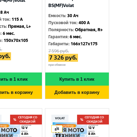
-4(MF)Volat
BS(MF)Volat
8 Ач
Емкость
:
30 Ач
й ток
:
115 A
Пусковой ток
:
400 A
сть
:
Прямая, L+
Полярность
:
Обратная, R+
я
:
6 мес.
Гарантия
:
6 мес.
ы
:
150x70x105
Габариты
:
166x127x175
.
7 596
руб.
руб.
7 326
руб.
при обмене
ить в 1 клик
Купить в 1 клик
вить в корзину
Добавить в корзину
СЕГОДНЯ СО
СЕГОДНЯ СО
VOLAT
СКИДКОЙ
СКИДКОЙ