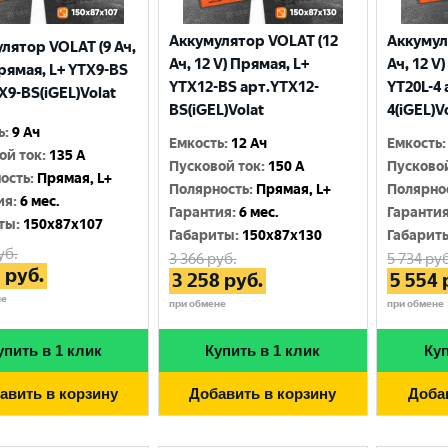
Аккумулятор VOLAT (12
Аккумул
лятор VOLAT (9 Ач,
Ач, 12 V) Прямая, L+
Ач, 12 V
Прямая, L+ YTX9-BS
YTX12-BS арт.YTX12-
YT20L-4 
X9-BS(iGEL)Volat
BS(iGEL)Volat
4(iGEL)V
ь
:
9 Ач
Емкость
:
12 Ач
Емкость
:
ой ток
:
135 A
Пусковой ток
:
150 A
Пусково
ость
:
Прямая, L+
Полярность
:
Прямая, L+
Полярно
ия
:
6 мес.
Гарантия
:
6 мес.
Гаранти
ты
:
150x87x107
Габариты
:
150x87x130
Габарит
уб.
3 366
руб.
5 734
руб
3
руб.
3 258
руб.
5 554
не
при обмене
при обмене
упить в 1 клик
Купить в 1 клик
Куп
авить в корзину
Добавить в корзину
Доба