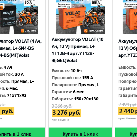
Аккумулятор VOLAT (10
лятор VOLAT (4 Ач,
Аккумул
Ач, 12 V) Прямая, L+
рямая, L+ 6N4-BS
12 V) Об
YT12B-4 арт.YT12B-
4-BS(MF)Volat
арт.YTZ7
4(iGEL)Volat
ь
:
4 Ач
Емкость
:
Емкость
:
10 Ач
ой ток
:
30 A
Пусково
Пусковой ток
:
155 A
ость
:
Прямая, L+
Полярно
Полярность
:
Прямая, L+
ия
:
6 мес.
Гаранти
Гарантия
:
6 мес.
ты
:
71x71x93
Габарит
Габариты
:
150x70x130
уб.
2 494
руб
3 366
руб.
0
руб.
2 440
3 276
руб.
не
при обмене
при обмене
упить в 1 клик
Купить в 1 клик
Куп