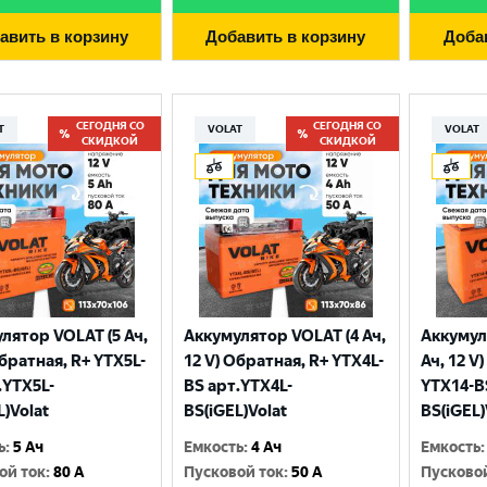
авить в корзину
Добавить в корзину
Доба
СЕГОДНЯ СО
СЕГОДНЯ СО
T
VOLAT
VOLAT
СКИДКОЙ
СКИДКОЙ
лятор VOLAT (5 Ач,
Аккумулятор VOLAT (4 Ач,
Аккумул
Выберите ваш город
Обратная, R+ YTX5L-
12 V) Обратная, R+ YTX4L-
Ач, 12 V
.YTX5L-
BS арт.YTX4L-
YTX14-B
L)Volat
BS(iGEL)Volat
BS(iGEL)
Великий Новгород
Санкт-Петербург
ь
:
5 Ач
Емкость
:
4 Ач
Емкость
:
Гатчина
Смоленск
ой ток
:
80 A
Пусковой ток
:
50 A
Пусково