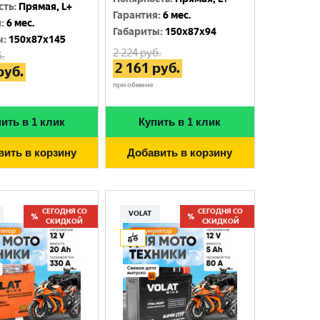
сть
:
Прямая, L+
Гарантия
:
6 мес.
я
:
6 мес.
Габариты
:
150x87x94
ы
:
150x87x145
2 224
руб.
.
2 161
руб.
руб.
при обмене
ить в 1 клик
Купить в 1 клик
вить в корзину
Добавить в корзину
СЕГОДНЯ СО
СЕГОДНЯ СО
VOLAT
СКИДКОЙ
СКИДКОЙ