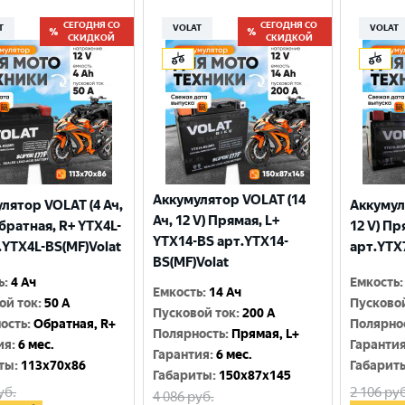
СЕГОДНЯ СО
СЕГОДНЯ СО
T
VOLAT
VOLAT
СКИДКОЙ
СКИДКОЙ
Аккумулятор VOLAT (14
лятор VOLAT (4 Ач,
Аккумул
Ач, 12 V) Прямая, L+
Обратная, R+ YTX4L-
12 V) Пр
YTX14-BS арт.YTX14-
.YTX4L-BS(MF)Volat
арт.YTX
BS(MF)Volat
ь
:
4 Ач
Емкость
:
Емкость
:
14 Ач
ой ток
:
50 A
Пусково
Пусковой ток
:
200 A
ость
:
Обратная, R+
Полярно
Полярность
:
Прямая, L+
ия
:
6 мес.
Гаранти
Гарантия
:
6 мес.
ты
:
113x70x86
Габарит
Габариты
:
150x87x145
уб.
2 106
руб
4 086
руб.