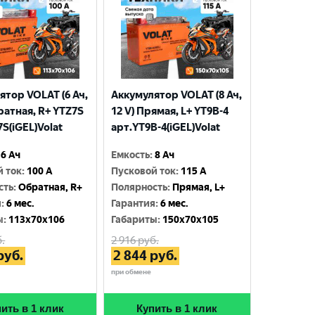
ятор VOLAT (6 Ач,
Аккумулятор VOLAT (8 Ач,
ратная, R+ YTZ7S
12 V) Прямая, L+ YT9B-4
S(iGEL)Volat
арт.YT9B-4(iGEL)Volat
6 Ач
Емкость
:
8 Ач
й ток
:
100 A
Пусковой ток
:
115 A
сть
:
Обратная, R+
Полярность
:
Прямая, L+
я
:
6 мес.
Гарантия
:
6 мес.
ы
:
113x70x106
Габариты
:
150x70x105
.
2 916
руб.
руб.
2 844
руб.
при обмене
ить в 1 клик
Купить в 1 клик