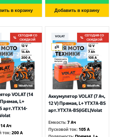
вить в корзину
Добавить в корзину
СЕГОДНЯ СО
СЕГОДНЯ СО
VOLAT
СКИДКОЙ
СКИДКОЙ
ятор VOLAT (14
Аккумулятор VOLAT (7 Ач,
) Прямая, L+
12 V) Прямая, L+ YTX7A-BS
S арт.YTX14-
арт.YTX7A-BS(iGEL)Volat
Volat
Емкость
:
7 Ач
14 Ач
Пусковой ток
:
105 A
й ток
:
200 A
Полярность
:
Прямая, L+