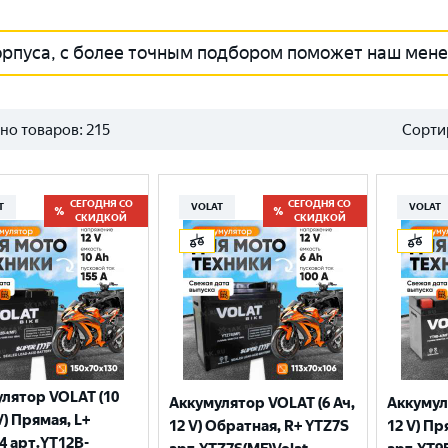
орпуса, с более точным подбором поможет наш мен
но товаров:
215
Сорти
СЕГОДНЯ СО
СЕГОДНЯ СО
T
VOLAT
VOLAT
СКИДКОЙ
СКИДКОЙ
лятор VOLAT (10
Аккумулятор VOLAT (6 Ач,
Аккумул
V) Прямая, L+
12 V) Обратная, R+ YTZ7S
12 V) Пр
4 арт.YT12B-