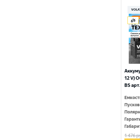
150x86x108
YTX9-BS
VOLA
150x86x110
YTZ10S
150x86x111
YTZ12S
150x86x130
YTZ14S-4
150x86x131
YTZ5S
150x86x145
YTZ7S
Аккуму
150x86x161
12 V) 
6N4-2A-4
BS арт
150x86x94
6N4-BS
Емкост
150x86x94
Пусков
150x87x105
Полярн
Гарант
150x87x107
Габари
1 476
р
150x87x110