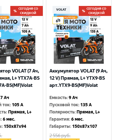
СЕГОДНЯ СО
СЕГОДНЯ СО
VOLAT
СКИДКОЙ
СКИДКОЙ
ятор VOLAT (7 Ач,
Аккумулятор VOLAT (9 Ач,
ямая, L+ YTX7A-BS
12 V) Прямая, L+ YTX9-BS
7A-BS(MF)Volat
арт.YTX9-BS(MF)Volat
7 Ач
Емкость
:
9 Ач
й ток
:
105 A
Пусковой ток
:
135 A
сть
:
Прямая, L+
Полярность
:
Прямая, L+
я
:
6 мес.
Гарантия
:
6 мес.
ы
:
150x87x94
Габариты
:
150x87x107
.
2 556
руб.