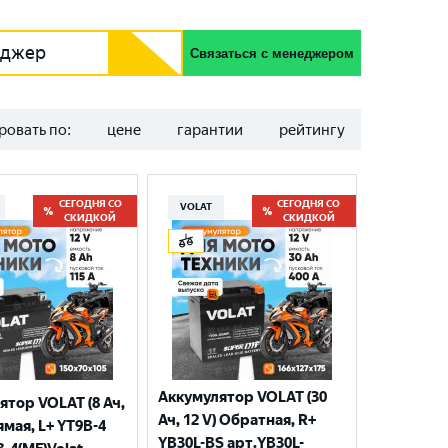
еджер
Связаться с менеджером
ровать по:
цене
гарантии
рейтингу
СЕГОДНЯ СО
СЕГОДНЯ СО
VOLAT
СКИДКОЙ
СКИДКОЙ
Аккумулятор VOLAT (30
ятор VOLAT (8 Ач,
Ач, 12 V) Обратная, R+
ямая, L+ YT9B-4
YB30L-BS арт.YB30L-