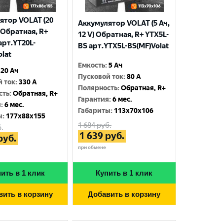
ятор VOLAT (20
Аккумулятор VOLAT (5 Ач,
) Обратная, R+
12 V) Обратная, R+ YTX5L-
арт.YT20L-
BS арт.YTX5L-BS(MF)Volat
olat
Емкость
:
5 Ач
20 Ач
Пусковой ток
:
80 A
й ток
:
330 A
Полярность
:
Обратная, R+
сть
:
Обратная, R+
Гарантия
:
6 мес.
я
:
6 мес.
Габариты
:
113x70x106
ы
:
177x88x155
1 684
руб.
.
1 639
руб.
руб.
при обмене
ить в 1 клик
Купить в 1 клик
вить в корзину
Добавить в корзину