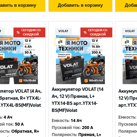
авить в корзину
Добавить в корзину
Доба
СЕГОДНЯ СО
СЕГОДНЯ СО
T
VOLAT
VOLAT
СКИДКОЙ
СКИДКОЙ
Аккумулятор VOLAT (14
лятор VOLAT (4 Ач,
Аккумул
Ач, 12 V) Прямая, L+
Обратная, R+ YTX4L-
12 V) Пр
YTX14-BS арт.YTX14-
.YTX4L-BS(MF)Volat
арт.YTX
BS(MF)Volat
ь
:
4 Ач
Емкость
:
Емкость
:
14 Ач
ой ток
:
50 A
Пусково
Пусковой ток
:
200 A
ость
:
Обратная, R+
Полярно
Полярность
:
Прямая, L+