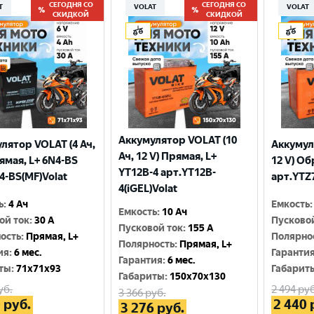
СЕГОДНЯ СО
СЕГОДНЯ СО
T
VOLAT
VOLAT
СКИДКОЙ
СКИДКОЙ
Аккумулятор VOLAT (10
лятор VOLAT (4 Ач,
Аккумул
Ач, 12 V) Прямая, L+
рямая, L+ 6N4-BS
12 V) Об
YT12B-4 арт.YT12B-
4-BS(MF)Volat
арт.YTZ7
4(iGEL)Volat
ь
:
4 Ач
Емкость
:
Емкость
:
10 Ач
ой ток
:
30 A
Пусково
Пусковой ток
:
155 A
ость
:
Прямая, L+
Полярно
Полярность
:
Прямая, L+
ия
:
6 мес.
Гаранти
Гарантия
:
6 мес.
ты
:
71x71x93
Габарит
Габариты
:
150x70x130
уб.
2 494
руб
3 366
руб.
0
руб.
2 440
3 276
руб.