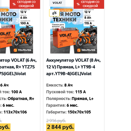
СЕГОДНЯ СО
СЕГОДНЯ СО
VOLAT
СКИДКОЙ
СКИДКОЙ
ятор VOLAT (6 Ач,
Аккумулятор VOLAT (8 Ач,
ратная, R+ YTZ7S
12 V) Прямая, L+ YT9B-4
S(iGEL)Volat
арт.YT9B-4(iGEL)Volat
6 Ач
Емкость
:
8 Ач
й ток
:
100 A
Пусковой ток
:
115 A
сть
:
Обратная, R+
Полярность
:
Прямая, L+
я
:
6 мес.
Гарантия
:
6 мес.
ы
:
113x70x106
Габариты
:
150x70x105
.
2 916
руб.
руб.
2 844
руб.