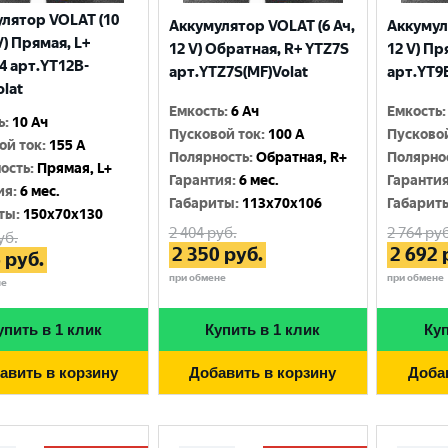
лятор VOLAT (10
Аккумулятор VOLAT (6 Ач,
Аккумул
V) Прямая, L+
12 V) Обратная, R+ YTZ7S
12 V) Пр
4 арт.YT12B-
арт.YTZ7S(MF)Volat
арт.YT9B
olat
Емкость
:
6 Ач
Емкость
:
ь
:
10 Ач
Пусковой ток
:
100 A
Пусково
ой ток
:
155 A
Полярность
:
Обратная, R+
Полярно
ость
:
Прямая, L+
Гарантия
:
6 мес.
Гаранти
ия
:
6 мес.
Габариты
:
113x70x106
Габарит
ты
:
150x70x130
2 404
руб.
2 764
руб
уб.
2 350
руб.
2 692
6
руб.
при обмене
при обмене
не
упить в 1 клик
Купить в 1 клик
Куп
авить в корзину
Добавить в корзину
Доба