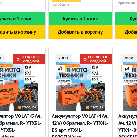
не
при обмене
при обмене
упить в 1 клик
Купить в 1 клик
Куп
авить в корзину
Добавить в корзину
Доба
СЕГОДНЯ СО
СЕГОДНЯ СО
T
VOLAT
VOLAT
СКИДКОЙ
СКИДКОЙ
Выберите ваш город
лятор VOLAT (5 Ач,
Аккумулятор VOLAT (4 Ач,
Аккумул
Великий Новгород
Санкт-Петербург
Обратная, R+ YTX5L-
12 V) Обратная, R+ YTX4L-
Ач, 12 V
Гатчина
Смоленск
.YTX5L-
BS арт.YTX4L-
YTX14-B