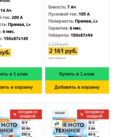
Volat
Емкость
:
7 Ач
14 Ач
Пусковой ток
:
105 A
й ток
:
200 A
Полярность
:
Прямая, L+
сть
:
Прямая, L+
Гарантия
:
6 мес.
я
:
6 мес.
Габариты
:
150x87x94
ы
:
150x87x145
2 224
руб.
.
2 161
руб.
руб.
при обмене
ить в 1 клик
Купить в 1 клик
вить в корзину
Добавить в корзину
СЕГОДНЯ СО
СЕГОДНЯ СО
VOLAT
СКИДКОЙ
СКИДКОЙ