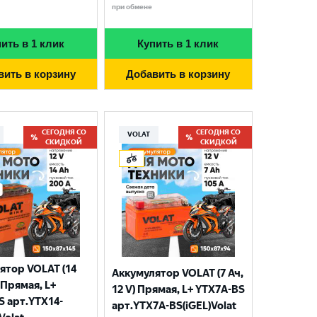
при обмене
ить в 1 клик
Купить в 1 клик
вить в корзину
Добавить в корзину
СЕГОДНЯ СО
СЕГОДНЯ СО
VOLAT
СКИДКОЙ
СКИДКОЙ
ятор VOLAT (14
Аккумулятор VOLAT (7 Ач,
) Прямая, L+
12 V) Прямая, L+ YTX7A-BS
S арт.YTX14-
арт.YTX7A-BS(iGEL)Volat