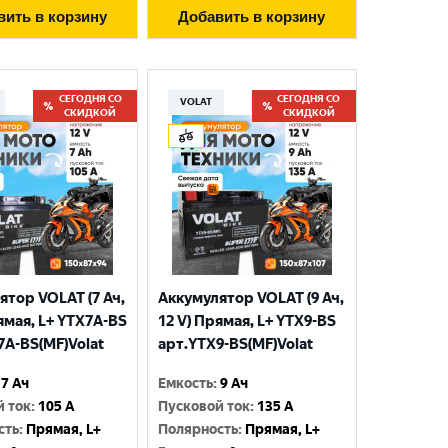
вить в корзину
Добавить в корзину
СЕГОДНЯ СО
СЕГОДНЯ СО
VOLAT
СКИДКОЙ
СКИДКОЙ
ятор VOLAT (7 Ач,
Аккумулятор VOLAT (9 Ач,
ямая, L+ YTX7A-BS
12 V) Прямая, L+ YTX9-BS
7A-BS(MF)Volat
арт.YTX9-BS(MF)Volat
7 Ач
Емкость
:
9 Ач
й ток
:
105 A
Пусковой ток
:
135 A
сть
:
Прямая, L+
Полярность
:
Прямая, L+