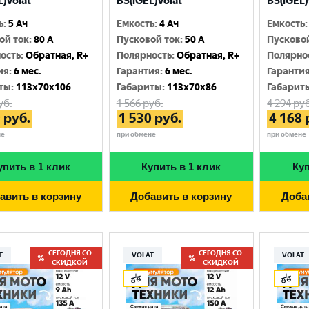
L)Volat
BS(iGEL)Volat
BS(iGEL)
Москва
ь
:
5 Ач
Емкость
:
4 Ач
Емкость
:
ой ток
:
80 A
Пусковой ток
:
50 A
Пусково
ость
:
Обратная, R+
Полярность
:
Обратная, R+
Полярно
ия
:
6 мес.
Гарантия
:
6 мес.
Гаранти
ты
:
113x70x106
Габариты
:
113x70x86
Габарит
уб.
1 566
руб.
4 294
руб
9
руб.
1 530
руб.
4 168
не
при обмене
при обмене
упить в 1 клик
Купить в 1 клик
Куп
авить в корзину
Добавить в корзину
Доба
СЕГОДНЯ СО
СЕГОДНЯ СО
T
VOLAT
VOLAT
СКИДКОЙ
СКИДКОЙ