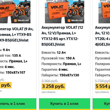
Аккумулятор VOLAT (12
Аккумул
лятор VOLAT (9 Ач,
Ач, 12 V) Прямая, L+
Ач, 12 V
Прямая, L+ YTX9-BS
YTX12-BS арт.YTX12-
YT20L-4 
X9-BS(iGEL)Volat
BS(iGEL)Volat
4(iGEL)V
ь
:
9 Ач
Емкость
:
12 Ач
Емкость
:
ой ток
:
135 A
Пусковой ток
:
150 A
Пусково
ость
:
Прямая, L+
Полярность
:
Прямая, L+
Полярно
ия
:
6 мес.
Гарантия
:
6 мес.
Гаранти
ты
:
150x87x107
Габариты
:
150x87x130
Габарит
уб.
3 366
руб.
5 734
руб
3
руб.
3 258
руб.
5 554
не
при обмене
при обмене
упить в 1 клик
Купить в 1 клик
Куп