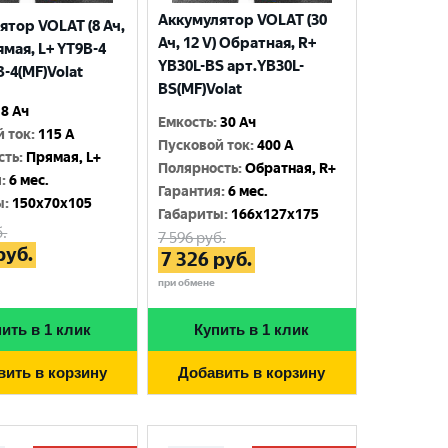
Аккумулятор VOLAT (30
ятор VOLAT (8 Ач,
Ач, 12 V) Обратная, R+
ямая, L+ YT9B-4
YB30L-BS арт.YB30L-
-4(MF)Volat
BS(MF)Volat
8 Ач
Емкость
:
30 Ач
й ток
:
115 A
Пусковой ток
:
400 A
сть
:
Прямая, L+
Полярность
:
Обратная, R+
я
:
6 мес.
Гарантия
:
6 мес.
ы
:
150x70x105
Габариты
:
166x127x175
.
7 596
руб.
руб.
7 326
руб.
при обмене
ить в 1 клик
Купить в 1 клик
вить в корзину
Добавить в корзину