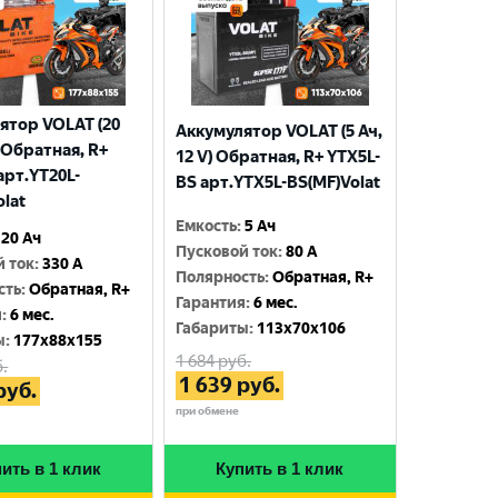
ятор VOLAT (20
Аккумулятор VOLAT (5 Ач,
) Обратная, R+
12 V) Обратная, R+ YTX5L-
арт.YT20L-
BS арт.YTX5L-BS(MF)Volat
olat
Емкость
:
5 Ач
20 Ач
Пусковой ток
:
80 A
й ток
:
330 A
Полярность
:
Обратная, R+
сть
:
Обратная, R+
Гарантия
:
6 мес.
я
:
6 мес.
Габариты
:
113x70x106
ы
:
177x88x155
1 684
руб.
.
1 639
руб.
руб.
при обмене
ить в 1 клик
Купить в 1 клик