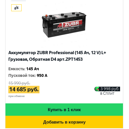
Аккумулятор ZUBR Professional (145 Ач, 12 V) L+
Грузовая, Обратная D4 арт.ZPT1453
Емкость
:
145 Ач
Пусковой ток
:
950 A
15 990
руб.
14 685
руб.
3 998
руб.
в Сплит
при обмене
Купить в 1 клик
Добавить в корзину