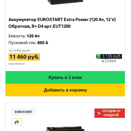
Аккумулятор EUROSTART Extra Power (120 Ач, 12 V)
Обратная, R+ D4 арт.EUT1200
Емкость
:
120 Ач
Пусковой ток
:
850 A
12 540
руб.
11 460
руб.
3 135
руб.
в Сплит
при обмене
Купить в 1 клик
Добавить в корзину
СЕГОДНЯ СО
EUROSTART
СКИДКОЙ