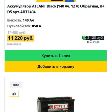
Аккумулятор ATLANT Black (140 Ач, 12 V) Обратная, R+
D5 арт.ABT1404
Емкость
:
140 Ач
Пусковой ток
:
850 A
12 480
руб.
11 220
руб.
3 120
руб.
в Сплит
при обмене
Купить в 1 клик
Добавить в корзину
ZUBR