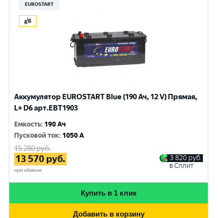
EUROSTART
Аккумулятор EUROSTART Blue (190 Ач, 12 V) Прямая,
L+ D6 арт.EBT1903
Емкость
:
190 Ач
Пусковой ток
:
1050 A
15 280
руб.
13 570
руб.
3 820
руб.
в Сплит
при обмене
Купить в 1 клик
Добавить в корзину