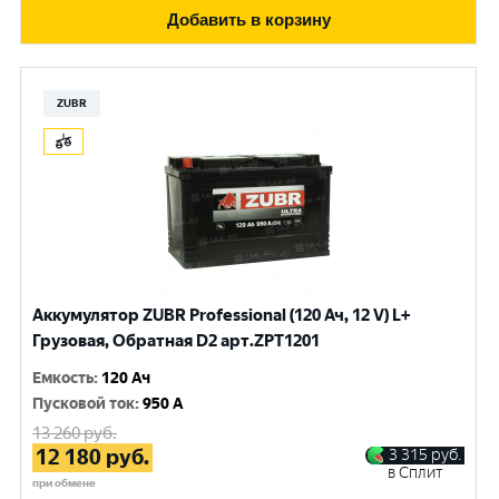
Добавить в корзину
ZUBR
Аккумулятор ZUBR Professional (120 Ач, 12 V) L+
Грузовая, Обратная D2 арт.ZPT1201
Емкость
:
120 Ач
Пусковой ток
:
950 A
13 260
руб.
12 180
руб.
3 315
руб.
в Сплит
при обмене