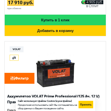
17 910
руб.
4 905
руб.
в Сплит
при обмене
Купить в 1 клик
Добавить в корзину
VOLAT
Фильтр
Аккумулятор VOLAT Prime Professional (125 Ач, 12 V)
Сайт использует файлы Cookie (куки-файлы)
Прямая, L+ D2 арт.VST1251
Принять
Продолжая использовать сайт Вы соглашаетесь на
сбор данных о Вашем посещении сайта.
Емкость
:
125 Ач