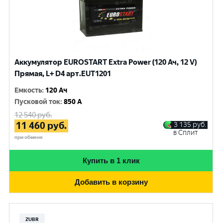
Аккумулятор EUROSTART Extra Power (120 Ач, 12 V)
Прямая, L+ D4 арт.EUT1201
Емкость
:
120 Ач
Пусковой ток
:
850 A
12 540
руб.
11 460
руб.
3 135
руб.
в Сплит
при обмене
Купить в 1 клик
Добавить в корзину
ZUBR