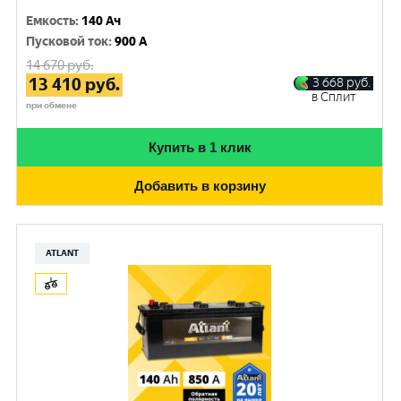
Емкость
:
140 Ач
Пусковой ток
:
900 A
14 670
руб.
13 410
руб.
3 668
руб.
в Сплит
при обмене
Купить в 1 клик
Добавить в корзину
ATLANT