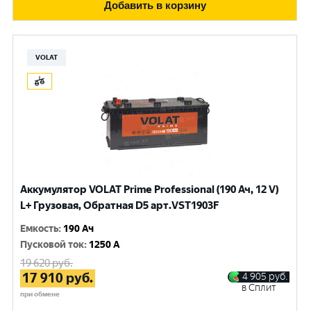
Добавить в корзину
VOLAT
Аккумулятор VOLAT Prime Professional (190 Ач, 12 V)
L+ Грузовая, Обратная D5 арт.VST1903F
Емкость
:
190 Ач
Пусковой ток
:
1250 A
19 620
руб.
17 910
руб.
4 905
руб.
в Сплит
при обмене