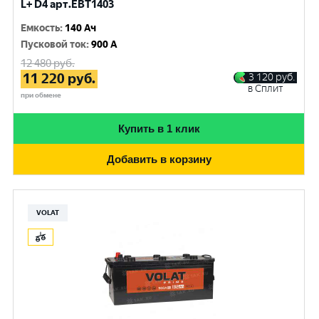
L+ D4 арт.EBT1403
Емкость
:
140 Ач
Пусковой ток
:
900 A
12 480
руб.
11 220
руб.
3 120
руб.
в Сплит
при обмене
Купить в 1 клик
Добавить в корзину
VOLAT