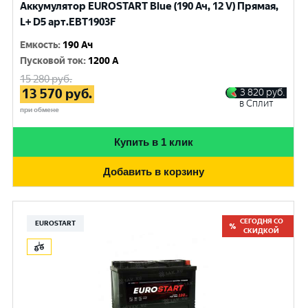
Аккумулятор EUROSTART Blue (190 Ач, 12 V) Прямая,
L+ D5 арт.EBT1903F
Емкость
:
190 Ач
Пусковой ток
:
1200 A
15 280
руб.
13 570
руб.
3 820
руб.
в Сплит
при обмене
Купить в 1 клик
Добавить в корзину
СЕГОДНЯ СО
EUROSTART
СКИДКОЙ