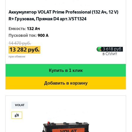
Аккумулятор VOLAT Prime Professional (132 Ач, 12 V)
R+ Грузовая, Прямая D4 арт.VST1324
Емкость
:
132 Ач
Пусковой ток
:
900 A
14 470
руб.
13 282
руб.
3 618
руб.
в Сплит
при обмене
Купить в 1 клик
Добавить в корзину
VOLAT