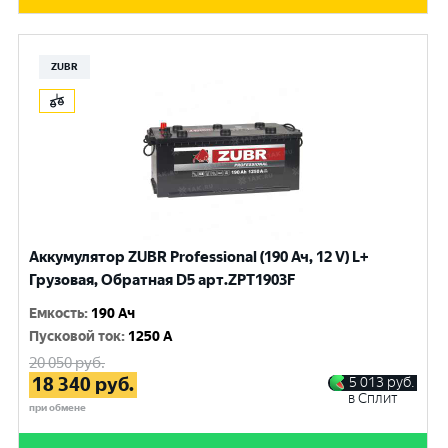
ZUBR
Аккумулятор ZUBR Professional (190 Ач, 12 V) L+
Грузовая, Обратная D5 арт.ZPT1903F
Емкость
:
190 Ач
Пусковой ток
:
1250 A
20 050
руб.
18 340
руб.
5 013
руб.
в Сплит
при обмене