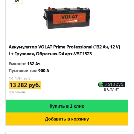
Аккумулятор VOLAT Prime Professional (132 Ач, 12 V)
L+ Грузовая, Обратная D4 арт.VST1323
Емкость
:
132 Ач
Пусковой ток
:
900 A
14 470
руб.
13 282
руб.
3 618
руб.
в Сплит
при обмене
Купить в 1 клик
Добавить в корзину