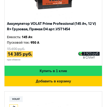
Аккумулятор VOLAT Prime Professional (145 Ач, 12 V)
R+ Грузовая, Прямая D4 арт.VST1454
Емкость
:
145 Ач
Пусковой ток
:
950 A
15 690
руб.
14 385
руб.
3 923
руб.
в Сплит
при обмене
Купить в 1 клик
Добавить в корзину
VOLAT