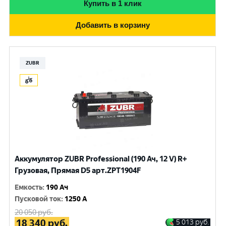
Купить в 1 клик
Добавить в корзину
ZUBR
Аккумулятор ZUBR Professional (190 Ач, 12 V) R+
Грузовая, Прямая D5 арт.ZPT1904F
Емкость
:
190 Ач
Пусковой ток
:
1250 A
20 050
руб.
18 340
руб.
5 013
руб.