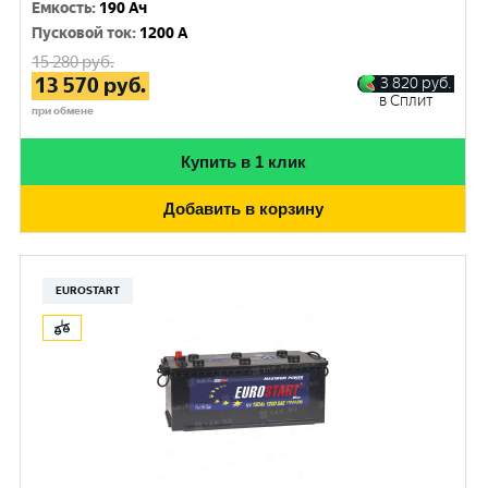
Емкость
:
190 Ач
Пусковой ток
:
1200 A
15 280
руб.
13 570
руб.
3 820
руб.
в Сплит
при обмене
Купить в 1 клик
Добавить в корзину
EUROSTART