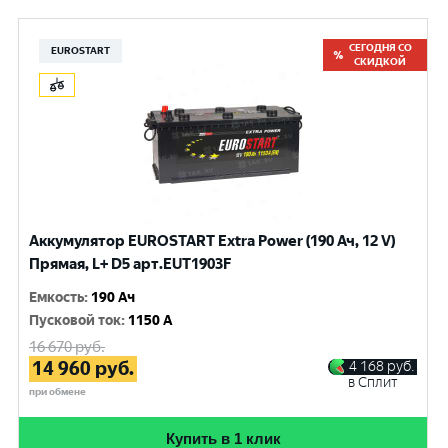
СЕГОДНЯ СО
EUROSTART
СКИДКОЙ
Аккумулятор EUROSTART Extra Power (190 Ач, 12 V)
Прямая, L+ D5 арт.EUT1903F
Емкость
:
190 Ач
Пусковой ток
:
1150 A
16 670
руб.
14 960
руб.
4 168
руб.
в Сплит
при обмене
Купить в 1 клик