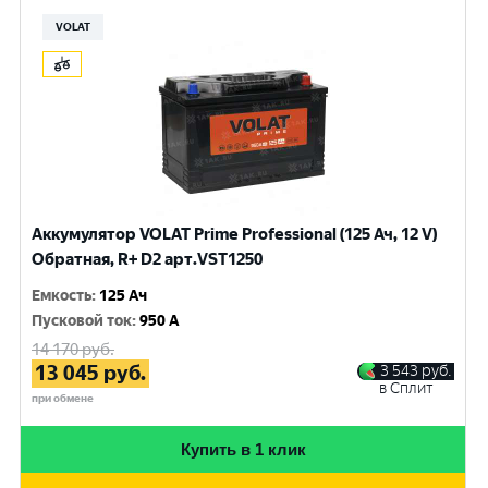
VOLAT
Аккумулятор VOLAT Prime Professional (125 Ач, 12 V)
Обратная, R+ D2 арт.VST1250
Емкость
:
125 Ач
Пусковой ток
:
950 A
14 170
руб.
13 045
руб.
3 543
руб.
в Сплит
при обмене
Купить в 1 клик