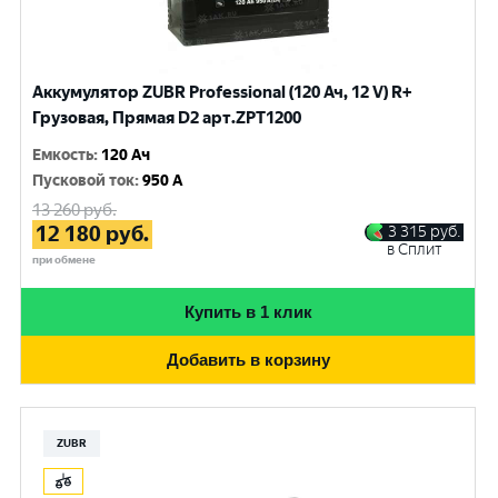
Аккумулятор ZUBR Professional (120 Ач, 12 V) R+
Грузовая, Прямая D2 арт.ZPT1200
Емкость
:
120 Ач
Пусковой ток
:
950 A
13 260
руб.
12 180
руб.
3 315
руб.
в Сплит
при обмене
Купить в 1 клик
Добавить в корзину
ZUBR