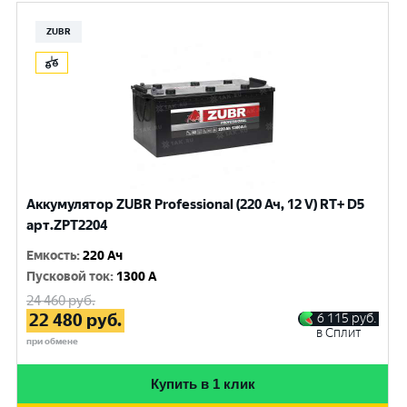
ZUBR
Аккумулятор ZUBR Professional (220 Ач, 12 V) RT+ D5
арт.ZPT2204
Емкость
:
220 Ач
Пусковой ток
:
1300 A
24 460
руб.
22 480
руб.
6 115
руб.
в Сплит
при обмене
Купить в 1 клик