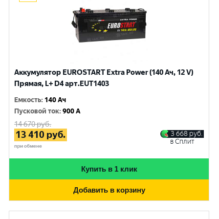
Аккумулятор EUROSTART Extra Power (140 Ач, 12 V)
Прямая, L+ D4 арт.EUT1403
Емкость
:
140 Ач
Пусковой ток
:
900 A
14 670
руб.
13 410
руб.
3 668
руб.
в Сплит
при обмене
Купить в 1 клик
Добавить в корзину