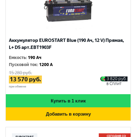
Аккумулятор EUROSTART Blue (190 Ач, 12 V) Прямая,
L+ D5 арт.EBT1903F
Емкость
:
190 Ач
Пусковой ток
:
1200 A
15 280
руб.
13 570
руб.
3 820
руб.
в Сплит
при обмене
Купить в 1 клик
Добавить в корзину
СЕГОДНЯ СО
EUROSTART