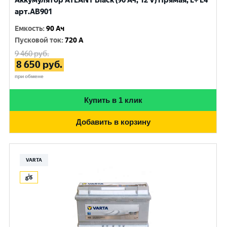
Аккумулятор ATLANT Black (90 Ач, 12 V) Прямая, L+ L4
арт.AB901
Емкость
:
90 Ач
Пусковой ток
:
720 A
9 460
руб.
8 650
руб.
при обмене
Купить в 1 клик
Добавить в корзину
VARTA