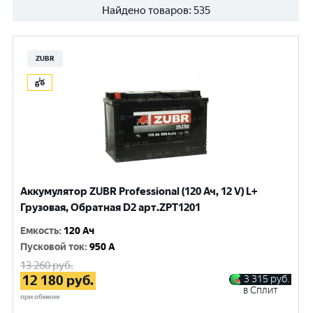
Найдено товаров:
535
ZUBR
Аккумулятор ZUBR Professional (120 Ач, 12 V) L+
Грузовая, Обратная D2 арт.ZPT1201
Емкость
:
120 Ач
Пусковой ток
:
950 A
13 260
руб.
12 180
руб.
3 315
руб.
в Сплит
при обмене