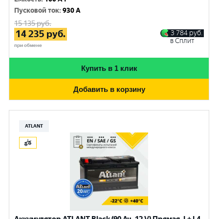
Пусковой ток
:
930 A
15 135
руб.
14 235
руб.
3 784
руб.
в Сплит
при обмене
Купить в 1 клик
Добавить в корзину
ATLANT