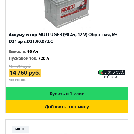
Аккумулятор MUTLU SFB (90 Ач, 12 V) Обратная, R+
D31 арт.D31.90.072.C
Емкость
:
90 Ач
Пусковой ток
:
720 A
15 570
руб.
14 760
руб.
3 893
руб.
в Сплит
при обмене
Купить в 1 клик
Добавить в корзину
MUTLU