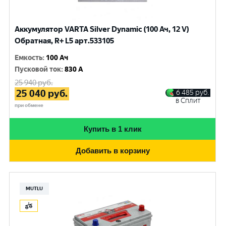
Аккумулятор VARTA Silver Dynamic (100 Ач, 12 V)
Обратная, R+ L5 арт.533105
Емкость
:
100 Ач
Пусковой ток
:
830 A
25 940
руб.
25 040
руб.
6 485
руб.
в Сплит
при обмене
Купить в 1 клик
Добавить в корзину
MUTLU