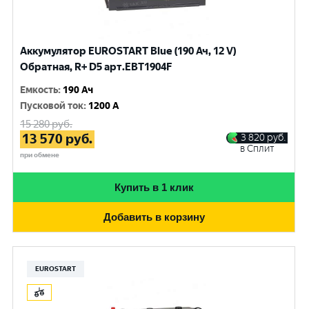
Аккумулятор EUROSTART Blue (190 Ач, 12 V)
Обратная, R+ D5 арт.EBT1904F
Емкость
:
190 Ач
Пусковой ток
:
1200 A
15 280
руб.
13 570
руб.
3 820
руб.
в Сплит
при обмене
Купить в 1 клик
Добавить в корзину
EUROSTART