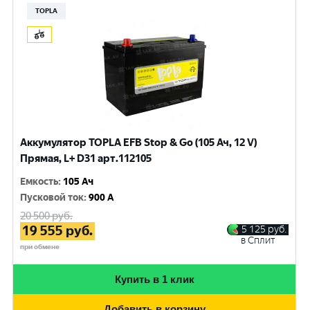
TOPLA
Аккумулятор TOPLA EFB Stop & Go (105 Ач, 12 V)
Прямая, L+ D31 арт.112105
Емкость
:
105 Ач
Пусковой ток
:
900 A
20 500
руб.
19 555
руб.
5 125
руб.
в Сплит
при обмене
Купить в 1 клик
Добавить в корзину