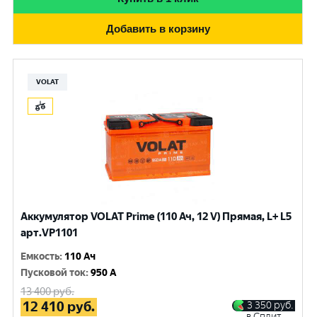
Добавить в корзину
VOLAT
Аккумулятор VOLAT Prime (110 Ач, 12 V) Прямая, L+ L5
арт.VP1101
Емкость
:
110 Ач
Пусковой ток
:
950 A
13 400
руб.
12 410
руб.
3 350
руб.
в Сплит