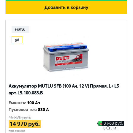
Добавить в корзину
MUTLU
Аккумулятор MUTLU SFB (100 Ач, 12 V) Прямая, L+ L5
арт.L5.100.083.B
Емкость
:
100 Ач
Пусковой ток
:
830 A
15 870
руб.
14 970
руб.
3 968
руб.
в Сплит
при обмене