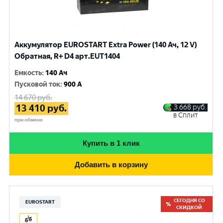
Аккумулятор EUROSTART Extra Power (140 Ач, 12 V)
Обратная, R+ D4 арт.EUT1404
Емкость
:
140 Ач
Пусковой ток
:
900 A
14 670
руб.
13 410
руб.
3 668
руб.
в Сплит
при обмене
Купить в 1 клик
Добавить в корзину
СЕГОДНЯ СО
EUROSTART
СКИДКОЙ