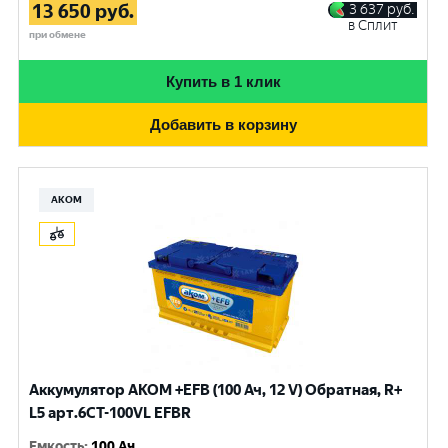
13 650
руб.
3 637
руб.
в Сплит
при обмене
Купить в 1 клик
Добавить в корзину
АКОМ
Аккумулятор AKOM +EFB (100 Ач, 12 V) Обратная, R+
L5 арт.6СТ-100VL EFBR
Емкость
:
100 Ач