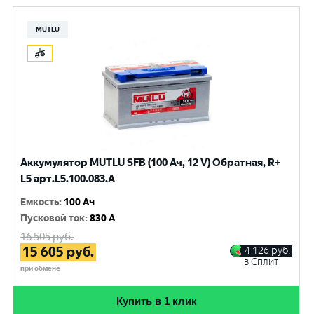
MUTLU
Аккумулятор MUTLU SFB (100 Ач, 12 V) Обратная, R+
L5 арт.L5.100.083.A
Емкость
:
100 Ач
Пусковой ток
:
830 A
16 505
руб.
15 605
руб.
4 126
руб.
в Сплит
при обмене
Купить в 1 клик