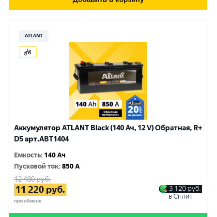
ATLANT
Аккумулятор ATLANT Black (140 Ач, 12 V) Обратная, R+
D5 арт.ABT1404
Емкость
:
140 Ач
Пусковой ток
:
850 A
12 480
руб.
11 220
руб.
3 120
руб.
в Сплит
при обмене