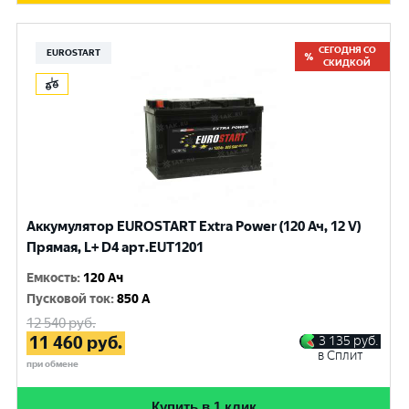
СЕГОДНЯ СО
EUROSTART
СКИДКОЙ
Аккумулятор EUROSTART Extra Power (120 Ач, 12 V)
Прямая, L+ D4 арт.EUT1201
Емкость
:
120 Ач
Пусковой ток
:
850 A
12 540
руб.
11 460
руб.
3 135
руб.
в Сплит
при обмене
Купить в 1 клик