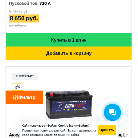
Пусковой ток
:
720 A
9 460
руб.
8 650
руб.
при обмене
Купить в 1 клик
Добавить в корзину
EUROSTART
Фильтр
Сайт использует файлы Cookie (куки-файлы)
Принять
Продолжая использовать сайт Вы соглашаетесь на
Аккумулятор EUROSTART Blue (90 Ач, 12 V) Прямая, L+
сбор данных о Вашем посещении сайта.