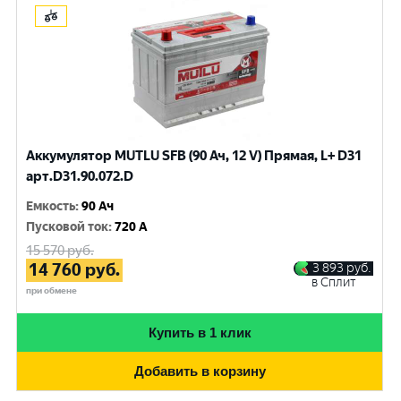
Аккумулятор MUTLU SFB (90 Ач, 12 V) Прямая, L+ D31
арт.D31.90.072.D
Емкость
:
90 Ач
Пусковой ток
:
720 A
15 570
руб.
14 760
руб.
3 893
руб.
в Сплит
при обмене
Купить в 1 клик
Добавить в корзину