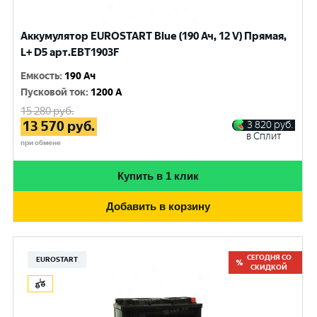
Аккумулятор EUROSTART Blue (190 Ач, 12 V) Прямая,
L+ D5 арт.EBT1903F
Емкость
:
190 Ач
Пусковой ток
:
1200 A
15 280
руб.
13 570
руб.
3 820
руб.
в Сплит
при обмене
Купить в 1 клик
Добавить в корзину
СЕГОДНЯ СО
EUROSTART
СКИДКОЙ