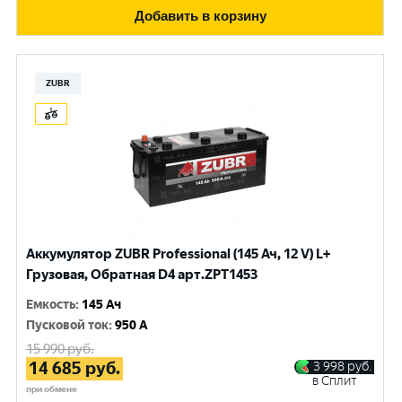
Добавить в корзину
ZUBR
Аккумулятор ZUBR Professional (145 Ач, 12 V) L+
Грузовая, Обратная D4 арт.ZPT1453
Емкость
:
145 Ач
Пусковой ток
:
950 A
15 990
руб.
14 685
руб.
3 998
руб.
в Сплит
при обмене