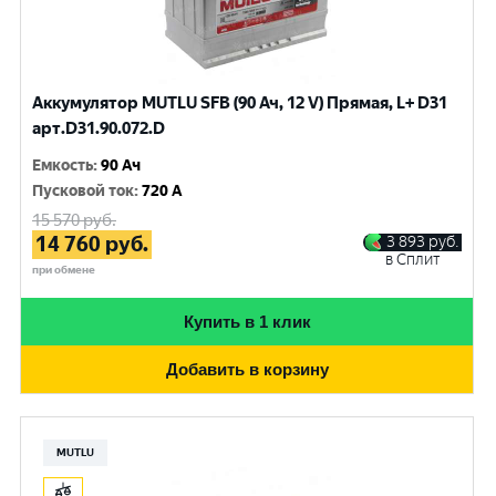
Аккумулятор MUTLU SFB (90 Ач, 12 V) Прямая, L+ D31
арт.D31.90.072.D
Емкость
:
90 Ач
Пусковой ток
:
720 A
15 570
руб.
14 760
руб.
3 893
руб.
в Сплит
при обмене
Купить в 1 клик
Добавить в корзину
MUTLU