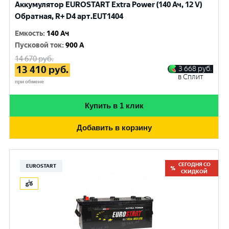
Аккумулятор EUROSTART Extra Power (140 Ач, 12 V)
Обратная, R+ D4 арт.EUT1404
Емкость
:
140 Ач
Пусковой ток
:
900 A
14 670
руб.
13 410
руб.
3 668
руб.
в Сплит
при обмене
Купить в 1 клик
Добавить в корзину
СЕГОДНЯ СО
EUROSTART
СКИДКОЙ