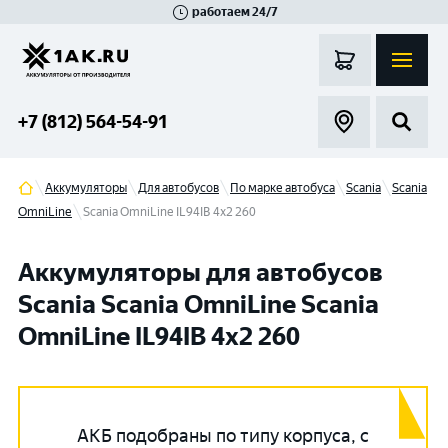
работаем 24/7
Великий Новгород
Санкт-Петербург
Гатчина
Смоленск
Москва
+7 (812) 564-54-91
Аккумуляторы
Для автобусов
По марке автобуса
Scania
Scania
OmniLine
Scania OmniLine IL94IB 4x2 260
Аккумуляторы для автобусов
Scania Scania OmniLine Scania
OmniLine IL94IB 4x2 260
АКБ подобраны по типу корпуса, с