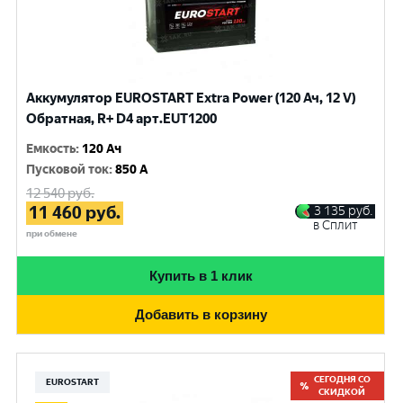
Аккумулятор EUROSTART Extra Power (120 Ач, 12 V)
Обратная, R+ D4 арт.EUT1200
Емкость
:
120 Ач
Пусковой ток
:
850 A
12 540
руб.
11 460
руб.
3 135
руб.
в Сплит
при обмене
Купить в 1 клик
Добавить в корзину
СЕГОДНЯ СО
EUROSTART
СКИДКОЙ