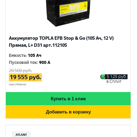
Аккумулятор TOPLA EFB Stop & Go (105 Ач, 12 V)
Прямая, L+ D31 арт.112105
Емкость
:
105 Ач
Пусковой ток
:
900 A
20 500
руб.
19 555
руб.
5 125
руб.
в Сплит
при обмене
Купить в 1 клик
Добавить в корзину
ATLANT