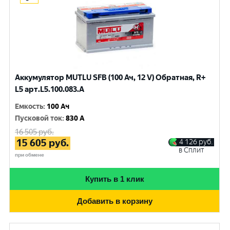
Аккумулятор MUTLU SFB (100 Ач, 12 V) Обратная, R+
L5 арт.L5.100.083.A
Емкость
:
100 Ач
Пусковой ток
:
830 A
16 505
руб.
15 605
руб.
4 126
руб.
в Сплит
при обмене
Купить в 1 клик
Добавить в корзину