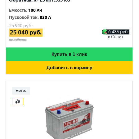
Обратная, R+ L5 арт.533105
Емкость
:
100 Ач
Пусковой ток
:
830 A
25 940
руб.
25 040
руб.
6 485
руб.
в Сплит
при обмене
Купить в 1 клик
Добавить в корзину
MUTLU