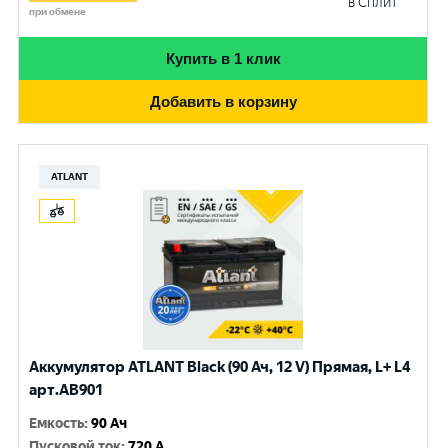
в Сплит
при обмене
Купить в 1 клик
Добавить в корзину
ATLANT
Аккумулятор ATLANT Black (90 Ач, 12 V) Прямая, L+ L4
арт.AB901
Емкость
:
90 Ач
Пусковой ток
:
720 A