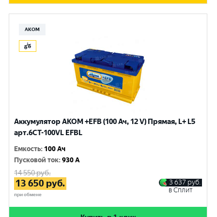
АКОМ
Аккумулятор AKOM +EFB (100 Ач, 12 V) Прямая, L+ L5
арт.6СТ-100VL EFBL
Емкость
:
100 Ач
Пусковой ток
:
930 A
14 550
руб.
13 650
руб.
3 637
руб.
в Сплит
при обмене