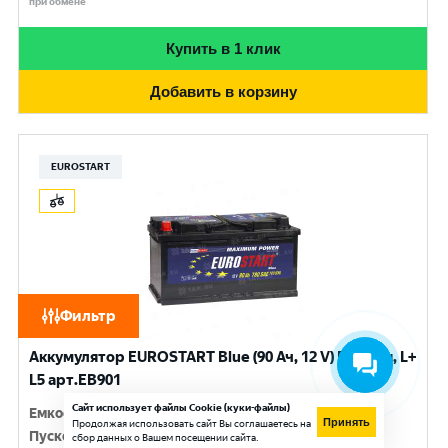
при обмене
Купить в 1 клик
Добавить в корзину
EUROSTART
Фильтр
Аккумулятор EUROSTART Blue (90 Ач, 12 V) Прямая, L+
L5 арт.EB901
Сайт использует файлы Cookie (куки-файлы)
Емкость
:
90 Ач
Принять
Продолжая использовать сайт Вы соглашаетесь на
Пусковой ток
:
720 A
сбор данных о Вашем посещении сайта.