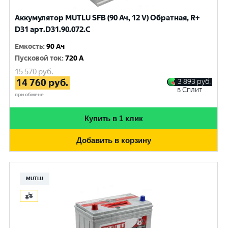
Аккумулятор MUTLU SFB (90 Ач, 12 V) Обратная, R+
D31 арт.D31.90.072.C
Емкость
:
90 Ач
Пусковой ток
:
720 A
15 570
руб.
14 760
руб.
3 893
руб.
в Сплит
при обмене
Купить в 1 клик
Добавить в корзину
MUTLU