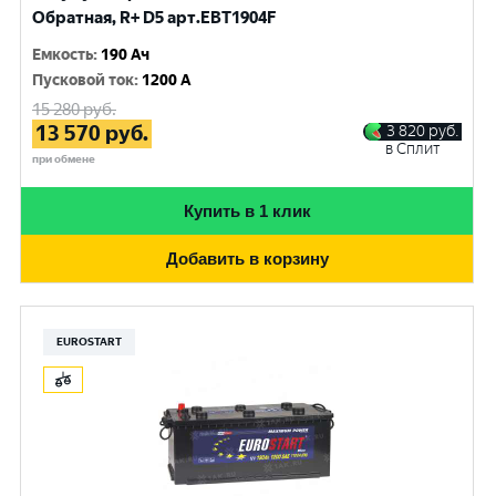
Обратная, R+ D5 арт.EBT1904F
Емкость
:
190 Ач
Пусковой ток
:
1200 A
15 280
руб.
13 570
руб.
3 820
руб.
в Сплит
при обмене
Купить в 1 клик
Добавить в корзину
EUROSTART