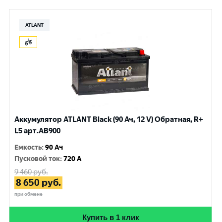
ATLANT
Аккумулятор ATLANT Black (90 Ач, 12 V) Обратная, R+
L5 арт.AB900
Емкость
:
90 Ач
Пусковой ток
:
720 A
9 460
руб.
8 650
руб.
при обмене
Купить в 1 клик