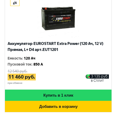
Аккумулятор EUROSTART Extra Power (120 Ач, 12 V)
Прямая, L+ D4 арт.EUT1201
Емкость
:
120 Ач
Пусковой ток
:
850 A
12 540
руб.
11 460
руб.
3 135
руб.
в Сплит
при обмене
Купить в 1 клик
Добавить в корзину