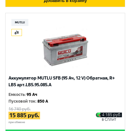
Добавить в корзину
MUTLU
Аккумулятор MUTLU SFB (95 Ач, 12 V) Обратная, R+
LB5 арт.LВ5.95.085.A
Емкость
:
95 Ач
Пусковой ток
:
850 A
16 740
руб.
15 885
руб.
4 185
руб.
в Сплит
при обмене