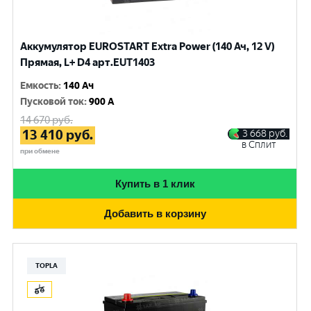
Аккумулятор EUROSTART Extra Power (140 Ач, 12 V)
Прямая, L+ D4 арт.EUT1403
Емкость
:
140 Ач
Пусковой ток
:
900 A
14 670
руб.
13 410
руб.
3 668
руб.
в Сплит
при обмене
Купить в 1 клик
Добавить в корзину
TOPLA