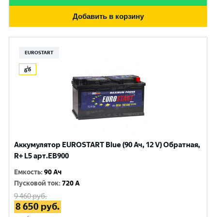
Добавить в корзину
EUROSTART
Аккумулятор EUROSTART Blue (90 Ач, 12 V) Обратная,
R+ L5 арт.EB900
Емкость
:
90 Ач
Пусковой ток
:
720 A
9 460
руб.
8 650
руб.