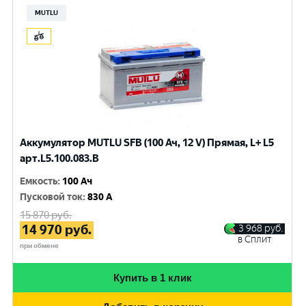
MUTLU
Аккумулятор MUTLU SFB (100 Ач, 12 V) Прямая, L+ L5
арт.L5.100.083.B
Емкость
:
100 Ач
Пусковой ток
:
830 A
15 870
руб.
14 970
руб.
3 968
руб.
в Сплит
при обмене
Купить в 1 клик