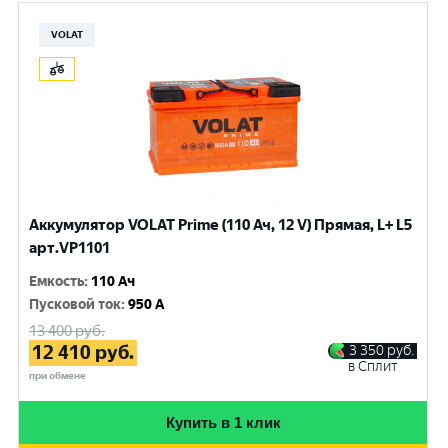
VOLAT
Аккумулятор VOLAT Prime (110 Ач, 12 V) Прямая, L+ L5
арт.VP1101
Емкость
:
110 Ач
Пусковой ток
:
950 A
13 400
руб.
12 410
руб.
3 350
руб.
в Сплит
при обмене
Купить в 1 клик