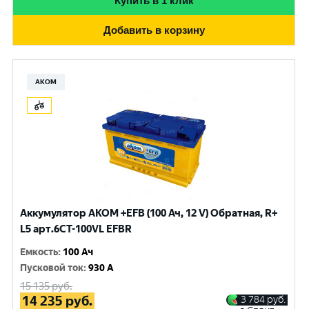
Купить в 1 клик
Добавить в корзину
АКОМ
Аккумулятор AKOM +EFB (100 Ач, 12 V) Обратная, R+
L5 арт.6СТ-100VL EFBR
Емкость
:
100 Ач
Пусковой ток
:
930 A
15 135
руб.
14 235
руб.
3 784
руб.