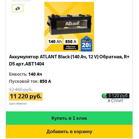
Аккумулятор ATLANT Black (140 Ач, 12 V) Обратная, R+
D5 арт.ABT1404
Емкость
:
140 Ач
Пусковой ток
:
850 A
12 480
руб.
11 220
руб.
3 120
руб.
в Сплит
при обмене
Купить в 1 клик
Добавить в корзину