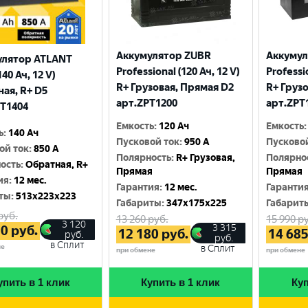
Аккумулятор ZUBR
Аккумул
улятор ATLANT
Professional (120 Ач, 12 V)
Professio
140 Ач, 12 V)
R+ Грузовая, Прямая D2
R+ Груз
ая, R+ D5
арт.ZPT1200
арт.ZPT
T1404
Емкость
:
120 Ач
Емкость
:
ь
:
140 Ач
Пусковой ток
:
950 A
Пусково
ой ток
:
850 A
Полярность
:
R+ Грузовая,
Полярно
ость
:
Обратная, R+
Прямая
Прямая
ия
:
12 мес.
Гарантия
:
12 мес.
Гаранти
ты
:
513x223x223
Габариты
:
347x175x225
Габарит
руб.
13 260
руб.
15 990
ру
3 120
3 315
20
руб.
12 180
руб.
14 68
руб.
руб.
в Сплит
не
в Сплит
при обмене
при обмене
упить в 1 клик
Купить в 1 клик
Куп