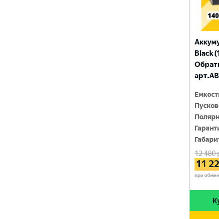
ТЮМЕНЬ
Аккум
Black (
Обратн
арт.AB
Емкост
Пусков
Полярн
Гарант
Габари
12 480
11 2
при обме
К