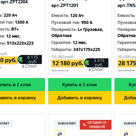
 арт.ZPT2204
арт.ZPT1201
арт.TNS
ь
:
220 Ач
Емкость
:
120 Ач
Емкость
:
ой ток
:
1300 A
Пусковой ток
:
950 A
Пусково
ость
:
RT+
Полярность
:
L+ Грузовая,
Полярно
Обратная
Обратна
ия
:
12 мес.
Гарантия
:
12 мес.
Гаранти
ты
:
513x223x223
Габариты
:
347x175x225
Габарит
руб.
13 260
руб.
30 200
ру
6 115
80
руб.
3 315
руб.
12 180
руб.
28 17
руб.
в Сплит
не
в Сплит
при обмене
при обмене
упить в 1 клик
Купить в 1 клик
Куп
авить в корзину
Добавить в корзину
Доба
СЕГОДНЯ СО
START
EUROSTART
EUROS
СКИДКОЙ