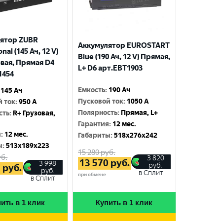
ятор ZUBR
Аккумулятор EUROSTART
nal (145 Ач, 12 V)
Blue (190 Ач, 12 V) Прямая,
овая, Прямая D4
L+ D6 арт.EBT1903
1454
Емкость
:
190 Ач
145 Ач
Пусковой ток
:
1050 A
й ток
:
950 A
Полярность
:
Прямая, L+
сть
:
R+ Грузовая,
Гарантия
:
12 мес.
я
:
12 мес.
Габариты
:
518x276x242
ы
:
513x189x223
15 280
руб.
б.
3 820
13 570
руб.
3 998
руб.
5
руб.
руб.
в Сплит
при обмене
в Сплит
ить в 1 клик
Купить в 1 клик