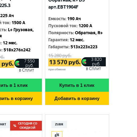
Обратная, R+ D5
225.3
арт.EBT1904F
225 Ач
Емкость
:
190 Ач
й ток
:
1500 A
Пусковой ток
:
1200 A
сть
:
L+ Грузовая,
Полярность
:
Обратная, R+
я
Гарантия
:
12 мес.
я
:
12 мес.
Габариты
:
513x223x223
ы
:
518x276x242
15 280
руб.
б.
3 820
7 550
13 570
руб.
5
руб.
руб.
руб.
в Сплит
при обмене
в Сплит
ить в 1 клик
Купить в 1 клик
вить в корзину
Добавить в корзину
СЕГОДНЯ СО
TART
ZUBR
СКИДКОЙ