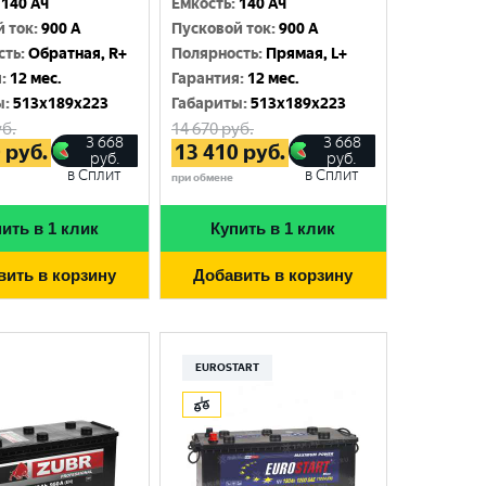
140 Ач
Емкость
:
140 Ач
й ток
:
900 A
Пусковой ток
:
900 A
сть
:
Обратная, R+
Полярность
:
Прямая, L+
я
:
12 мес.
Гарантия
:
12 мес.
ы
:
513x189x223
Габариты
:
513x189x223
б.
14 670
руб.
3 668
3 668
0
руб.
13 410
руб.
руб.
руб.
в Сплит
в Сплит
при обмене
ить в 1 клик
Купить в 1 клик
вить в корзину
Добавить в корзину
EUROSTART