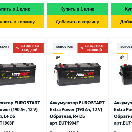
упить в 1 клик
Купить в 1 клик
Куп
авить в корзину
Добавить в корзину
Доба
СЕГОДНЯ СО
СЕГОДНЯ СО
START
EUROSTART
EUROS
СКИДКОЙ
СКИДКОЙ
Выберите ваш город
улятор EUROSTART
Аккумулятор EUROSTART
Аккуму
ower (190 Ач, 12 V)
Extra Power (190 Ач, 12 V)
Extra Po
Великий Новгород
Санкт-Петербург
, L+ D5
Обратная, R+ D5
Обратна
T1903F
арт.EUT1904F
арт.EUT
Гатчина
Смоленск