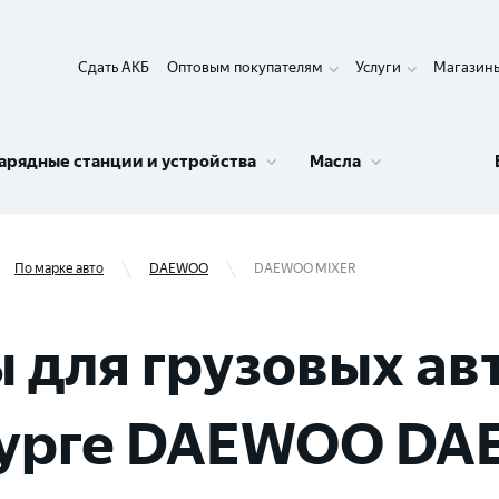
Сдать АКБ
Оптовым покупателям
Услуги
Магазин
арядные станции и устройства
Масла
По марке авто
DAEWOO
DAEWOO MIXER
 для грузовых ав
бурге DAEWOO DA