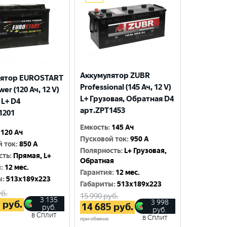
Аккумулятор ZUBR
лятор EUROSTART
Professional (145 Ач, 12 V)
wer (120 Ач, 12 V)
L+ Грузовая, Обратная D4
 L+ D4
арт.ZPT1453
1201
Емкость
:
145 Ач
120 Ач
Пусковой ток
:
950 A
й ток
:
850 A
Полярность
:
L+ Грузовая,
сть
:
Прямая, L+
Обратная
я
:
12 мес.
Гарантия
:
12 мес.
ы
:
513x189x223
Габариты
:
513x189x223
б.
15 990
руб.
3 135
3 998
0
руб.
14 685
руб.
руб.
руб.
в Сплит
в Сплит
при обмене