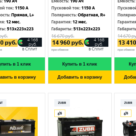
ь
:
190 Ач
Емкость
:
190 Ач
Емкость
:
Москва
ой ток
:
1150 A
Пусковой ток
:
1150 A
Пусково
ость
:
Прямая, L+
Полярность
:
Обратная, R+
Полярно
ия
:
12 мес.
Гарантия
:
12 мес.
Гаранти
ты
:
513x223x223
Габариты
:
513x223x223
Габарит
руб.
16 670
руб.
14 670
ру
4 168
4 168
60
руб.
14 960
руб.
13 41
руб.
руб.
в Сплит
в Сплит
не
при обмене
при обмене
упить в 1 клик
Купить в 1 клик
Куп
авить в корзину
Добавить в корзину
Доба
NT
ZUBR
ZUBR