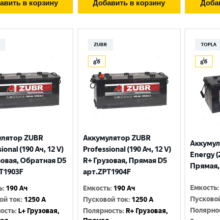
авить в корзину
Добавить в корзину
Доба
ZUBR
TOPLA
улятор ZUBR
Аккумулятор ZUBR
Аккумул
ional (190 Ач, 12 V)
Professional (190 Ач, 12 V)
Energy (
зовая, Обратная D5
R+ Грузовая, Прямая D5
Прямая, 
T1903F
арт.ZPT1904F
Емкость
:
ь
:
190 Ач
Емкость
:
190 Ач
Пусково
ой ток
:
1250 A
Пусковой ток
:
1250 A
Полярно
ость
:
L+ Грузовая,
Полярность
:
R+ Грузовая,