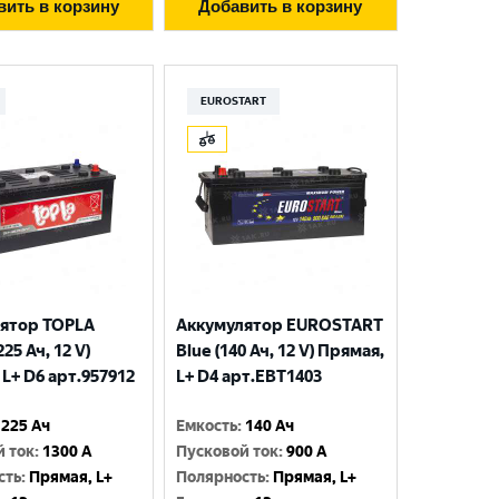
вить в корзину
Добавить в корзину
EUROSTART
ятор TOPLA
Аккумулятор EUROSTART
225 Ач, 12 V)
Blue (140 Ач, 12 V) Прямая,
L+ D6 арт.957912
L+ D4 арт.EBT1403
225 Ач
Емкость
:
140 Ач
й ток
:
1300 A
Пусковой ток
:
900 A
сть
:
Прямая, L+
Полярность
:
Прямая, L+