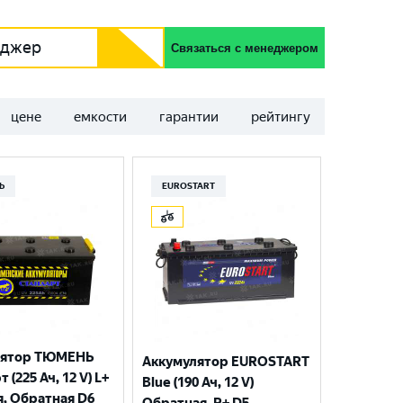
еджер
Связаться с менеджером
цене
емкости
гарантии
рейтингу
Ь
EUROSTART
лятор ТЮМЕНЬ
Аккумулятор EUROSTART
 (225 Ач, 12 V) L+
Blue (190 Ач, 12 V)
я, Обратная D6