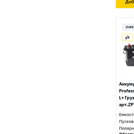
Доб
ZUBR
Аккум
Profess
L+ Гру
арт.ZP
Емкост
Пусков
Полярн