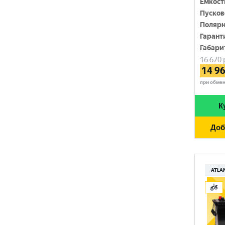
Емкост
SOLITE
Пусков
1450 A
Полярн
TUDOR
1500 A
Гарант
Габари
TUNGSTONE
1550 A
16 670
14 9
URSA
при обме
VAIPER
К
VEKTOR
Доб
VOLTRON
VST
АТАКА
ATLA
ЗАПУСК
ПУЛЬС