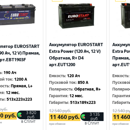
Аккумулятор EUROSTART
Аккуму
улятор EUROSTART
Extra Power (120 Ач, 12 V)
Extra Po
90 Ач, 12 V) Прямая,
Обратная, R+ D4
Прямая,
арт.EBT1903F
арт.EUT1200
арт.EUT
ь
:
190 Ач
Емкость
:
120 Ач
Емкость
:
ой ток
:
1200 A
Пусковой ток
:
850 A
Пусково
ость
:
Прямая, L+
Полярность
:
Обратная, R+
Полярно
ия
:
12 мес.
Гарантия
:
12 мес.
Гаранти
ты
:
513x223x223
Габариты
:
513x189x223
Габарит
руб.
12 540
руб.
12 540
ру
3 820
3 135
70
руб.
11 460
руб.
11 46
руб.
руб.
в Сплит
не
в Сплит
при обмене
при обмене