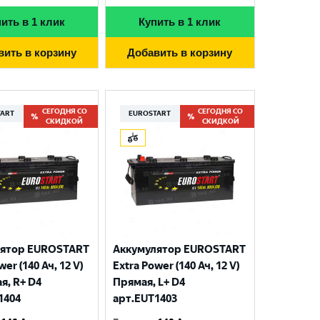
ить в 1 клик
Купить в 1 клик
вить в корзину
Добавить в корзину
СЕГОДНЯ СО
СЕГОДНЯ СО
TART
EUROSTART
СКИДКОЙ
СКИДКОЙ
лятор EUROSTART
Аккумулятор EUROSTART
wer (140 Ач, 12 V)
Extra Power (140 Ач, 12 V)
я, R+ D4
Прямая, L+ D4
1404
арт.EUT1403