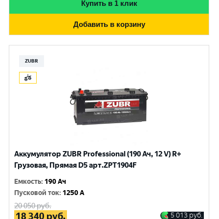
Купить в 1 клик
Добавить в корзину
ZUBR
Аккумулятор ZUBR Professional (190 Ач, 12 V) R+
Грузовая, Прямая D5 арт.ZPT1904F
Емкость
:
190 Ач
Пусковой ток
:
1250 A
20 050
руб.
18 340
руб.
5 013
руб.