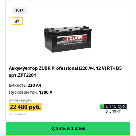
ZUBR
Аккумулятор ZUBR Professional (220 Ач, 12 V) RT+ D5
арт.ZPT2204
Емкость
:
220 Ач
Пусковой ток
:
1300 A
24 460
руб.
22 480
руб.
6 115
руб.
в Сплит
при обмене
Купить в 1 клик