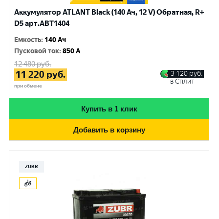
Аккумулятор ATLANT Black (140 Ач, 12 V) Обратная, R+
D5 арт.ABT1404
Емкость
:
140 Ач
Пусковой ток
:
850 A
12 480
руб.
11 220
руб.
3 120
руб.
в Сплит
при обмене
Купить в 1 клик
Добавить в корзину
ZUBR