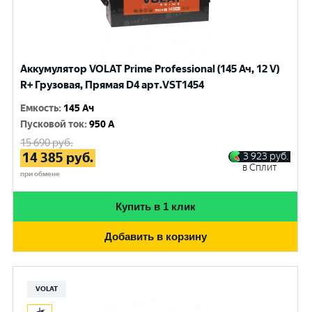
Аккумулятор VOLAT Prime Professional (145 Ач, 12 V)
R+ Грузовая, Прямая D4 арт.VST1454
Емкость
:
145 Ач
Пусковой ток
:
950 A
15 690
руб.
14 385
руб.
3 923
руб.
в Сплит
при обмене
Купить в 1 клик
Добавить в корзину
VOLAT