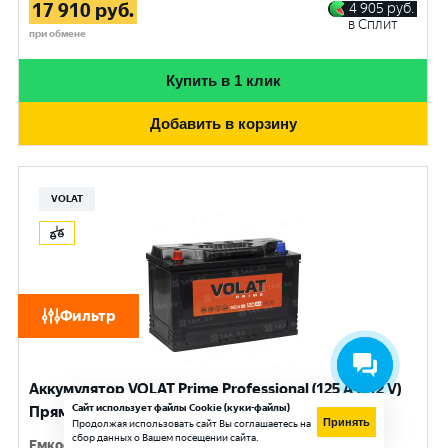
17 910
руб.
4 905
руб.
в Сплит
при обмене
Купить в 1 клик
Добавить в корзину
VOLAT
Фильтр
Аккумулятор VOLAT Prime Professional (125 Ач, 12 V)
Сайт использует файлы Cookie (куки-файлы)
Прямая, L+ D2 арт.VST1251
Принять
Продолжая использовать сайт Вы соглашаетесь на
сбор данных о Вашем посещении сайта.
Емкость
:
125 Ач