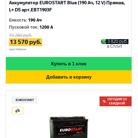
Аккумулятор EUROSTART Blue (190 Ач, 12 V) Прямая,
L+ D5 арт.EBT1903F
Емкость
:
190 Ач
Пусковой ток
:
1200 A
15 280
руб.
13 570
руб.
3 820
руб.
в Сплит
при обмене
Купить в 1 клик
Добавить в корзину
СЕГОДНЯ СО
EUROSTART
СКИДКОЙ