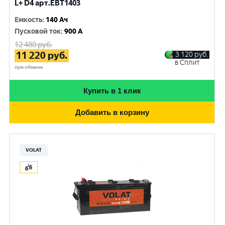
L+ D4 арт.EBT1403
Емкость
:
140 Ач
Пусковой ток
:
900 A
12 480
руб.
11 220
руб.
3 120
руб.
в Сплит
при обмене
Купить в 1 клик
Добавить в корзину
VOLAT