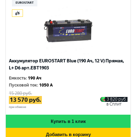
EUROSTART
Аккумулятор EUROSTART Blue (190 Ач, 12 V) Прямая,
L+ D6 арт.EBT1903
Емкость
:
190 Ач
Пусковой ток
:
1050 A
15 280
руб.
13 570
руб.
3 820
руб.
в Сплит
при обмене
Купить в 1 клик
Добавить в корзину