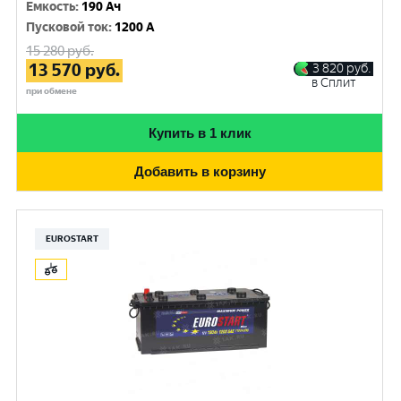
Емкость
:
190 Ач
Пусковой ток
:
1200 A
15 280
руб.
13 570
руб.
3 820
руб.
в Сплит
при обмене
Купить в 1 клик
Добавить в корзину
EUROSTART