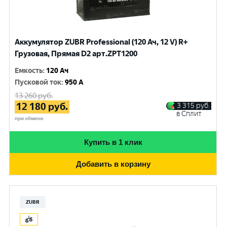
Аккумулятор ZUBR Professional (120 Ач, 12 V) R+
Грузовая, Прямая D2 арт.ZPT1200
Емкость
:
120 Ач
Пусковой ток
:
950 A
13 260
руб.
12 180
руб.
3 315
руб.
в Сплит
при обмене
Купить в 1 клик
Добавить в корзину
ZUBR