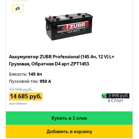
Аккумулятор ZUBR Professional (145 Ач, 12 V) L+
Грузовая, Обратная D4 арт.ZPT1453
Емкость
:
145 Ач
Пусковой ток
:
950 A
15 990
руб.
14 685
руб.
3 998
руб.
в Сплит
при обмене
Купить в 1 клик
Добавить в корзину