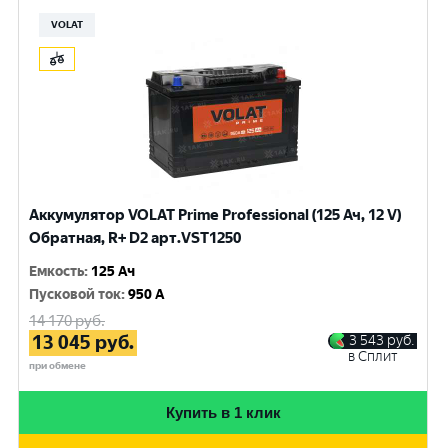
VOLAT
Аккумулятор VOLAT Prime Professional (125 Ач, 12 V)
Обратная, R+ D2 арт.VST1250
Емкость
:
125 Ач
Пусковой ток
:
950 A
14 170
руб.
13 045
руб.
3 543
руб.
в Сплит
при обмене
Купить в 1 клик