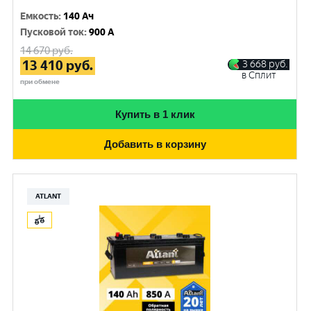
Емкость
:
140 Ач
Пусковой ток
:
900 A
14 670
руб.
13 410
руб.
3 668
руб.
в Сплит
при обмене
Купить в 1 клик
Добавить в корзину
ATLANT