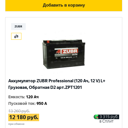
Добавить в корзину
ZUBR
Аккумулятор ZUBR Professional (120 Ач, 12 V) L+
Грузовая, Обратная D2 арт.ZPT1201
Емкость
:
120 Ач
Пусковой ток
:
950 A
13 260
руб.
12 180
руб.
3 315
руб.
в Сплит
при обмене