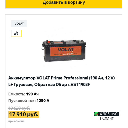
Добавить в корзину
VOLAT
Аккумулятор VOLAT Prime Professional (190 Ач, 12 V)
L+ Грузовая, Обратная D5 арт.VST1903F
Емкость
:
190 Ач
Пусковой ток
:
1250 A
19 620
руб.
17 910
руб.
4 905
руб.
в Сплит
при обмене