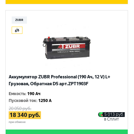
ZUBR
Аккумулятор ZUBR Professional (190 Ач, 12 V) L+
Грузовая, Обратная D5 арт.ZPT1903F
Емкость
:
190 Ач
Пусковой ток
:
1250 A
20 050
руб.
18 340
руб.
5 013
руб.
в Сплит
при обмене