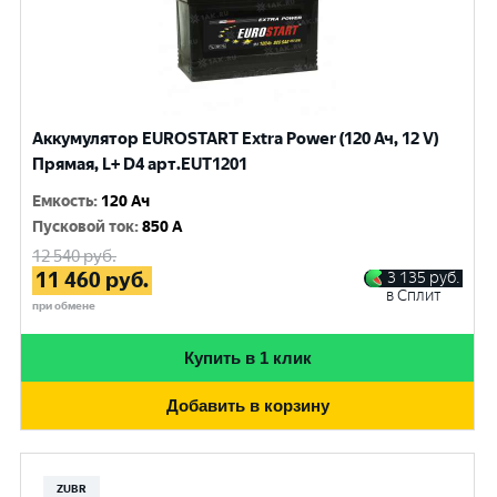
Аккумулятор EUROSTART Extra Power (120 Ач, 12 V)
Прямая, L+ D4 арт.EUT1201
Емкость
:
120 Ач
Пусковой ток
:
850 A
12 540
руб.
11 460
руб.
3 135
руб.
в Сплит
при обмене
Купить в 1 клик
Добавить в корзину
ZUBR