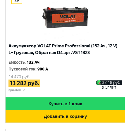
Аккумулятор VOLAT Prime Professional (132 Ач, 12 V)
L+ Грузовая, Обратная D4 арт.VST1323
Емкость
:
132 Ач
Пусковой ток
:
900 A
14 470
руб.
13 282
руб.
3 618
руб.
в Сплит
при обмене
Купить в 1 клик
Добавить в корзину