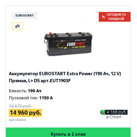
СЕГОДНЯ СО
EUROSTART
СКИДКОЙ
Аккумулятор EUROSTART Extra Power (190 Ач, 12 V)
Прямая, L+ D5 арт.EUT1903F
Емкость
:
190 Ач
Пусковой ток
:
1150 A
16 670
руб.
14 960
руб.
4 168
руб.
в Сплит
при обмене
Купить в 1 клик