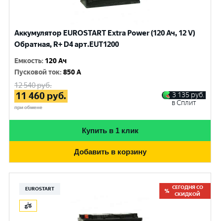
Аккумулятор EUROSTART Extra Power (120 Ач, 12 V)
Обратная, R+ D4 арт.EUT1200
Емкость
:
120 Ач
Пусковой ток
:
850 A
12 540
руб.
11 460
руб.
3 135
руб.
в Сплит
при обмене
Купить в 1 клик
Добавить в корзину
СЕГОДНЯ СО
EUROSTART
СКИДКОЙ