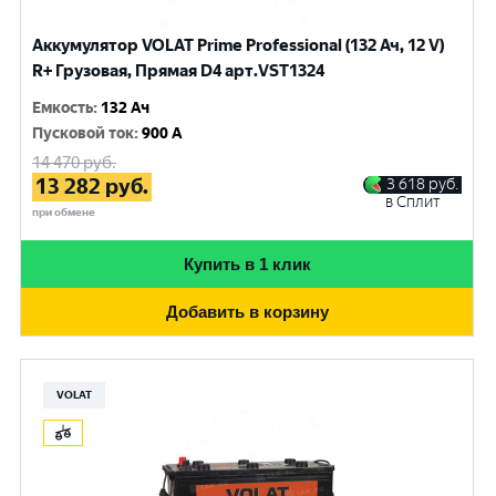
Аккумулятор VOLAT Prime Professional (132 Ач, 12 V)
R+ Грузовая, Прямая D4 арт.VST1324
Емкость
:
132 Ач
Пусковой ток
:
900 A
14 470
руб.
13 282
руб.
3 618
руб.
в Сплит
при обмене
Купить в 1 клик
Добавить в корзину
VOLAT