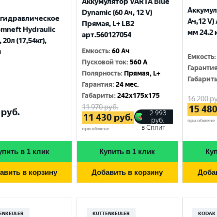
Аккумулятор VARTA Blue
Аккумул
Dynamic (60 Ач, 12 V)
 гидравлическое
Ач,12 V)
Прямая, L+ LB2
mneft Hydraulic
мм 24.2 
арт.560127054
 20л (17,54кг),
Емкость
:
60 Ач
я
Емкость
:
Пусковой ток
:
560 A
Гаранти
Полярность
:
Прямая, L+
Габарит
Гарантия
:
24 мес.
Габариты
:
242x175x175
16 200
ру
11 970
руб.
15 48
руб.
2 993
11 430
руб.
руб.
при обмене
в Сплит
при обмене
упить в 1 клик
Купить в 1 клик
Куп
авить в корзину
Добавить в корзину
Доба
ENKEULER
KUTTENKEULER
KODAK