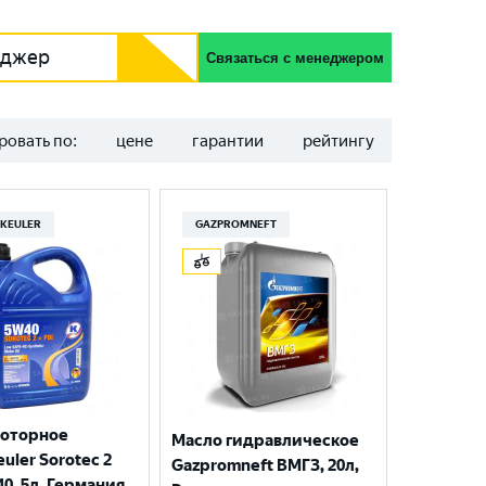
еджер
Связаться с менеджером
ровать по:
цене
гарантии
рейтингу
KEULER
GAZPROMNEFT
моторное
Масло гидравлическое
uler Sorotec 2
Gazpromneft ВМГЗ, 20л,
40, 5л, Германия