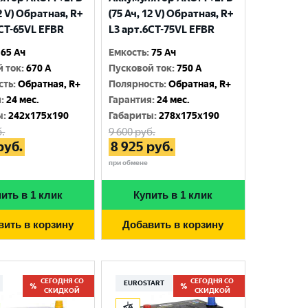
12 V) Обратная, R+
(75 Ач, 12 V) Обратная, R+
6CT-65VL EFBR
L3 арт.6СТ-75VL EFBR
65 Ач
Емкость
:
75 Ач
й ток
:
670 A
Пусковой ток
:
750 A
сть
:
Обратная, R+
Полярность
:
Обратная, R+
я
:
24 мес.
Гарантия
:
24 мес.
ы
:
242x175x190
Габариты
:
278x175x190
.
9 600
руб.
руб.
8 925
руб.
при обмене
ить в 1 клик
Купить в 1 клик
вить в корзину
Добавить в корзину
СЕГОДНЯ СО
СЕГОДНЯ СО
EUROSTART
СКИДКОЙ
СКИДКОЙ