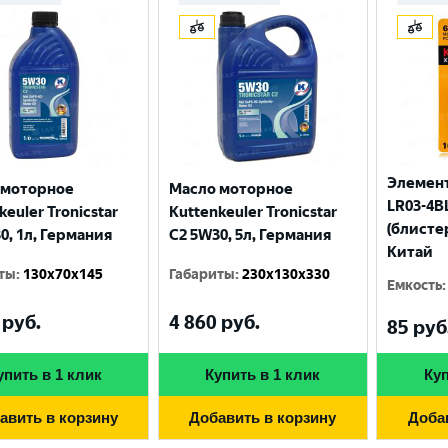
Элемент
 моторное
Масло моторное
LR03-4BL
keuler Tronicstar
Kuttenkeuler Tronicstar
(блисте
0, 1л, Германия
C2 5W30, 5л, Германия
Китай
ты
:
130x70x145
Габариты
:
230x130x330
Емкость
:
руб.
4 860
руб.
Выберите ваш город
85
руб
упить в 1 клик
Купить в 1 клик
Куп
Великий Новгород
Санкт-Петербург
авить в корзину
Добавить в корзину
Доба
Гатчина
Смоленск