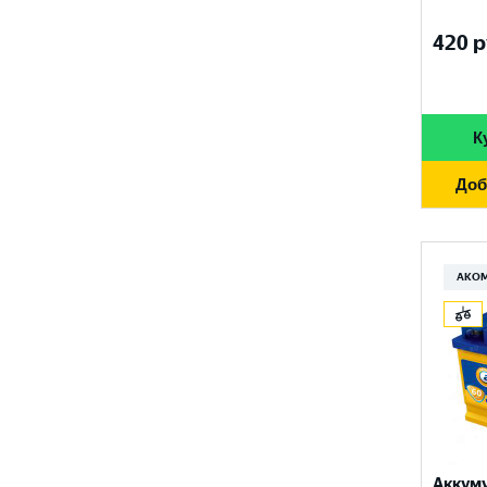
FURUKAWA BATTERY
690 A
96 Ач
420
р
GANZ
700 A
97 Ач
GIGAWATT
710 A
100 Ач
GIVER
К
720 A
105 Ач
HANKOOK
730 A
Доб
110 Ач
HOG
740 A
120 Ач
HOWTER
750 A
АКО
132 Ач
ISKRA ENERGY
760 A
140 Ач
MAGNUM
765 A
180 Ач
MEGA START
770 A
190 Ач
METACO
780 A
200 Ач
MILES
790 A
Аккум