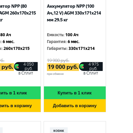
ятор NPP (80
Аккумулятор NPP (100
 AGM 260x170x215
Ач,12 V) AGM 330x171x214
кг
мм 29.5 кг
80 Ач
Емкость
:
100 Ач
я
:
6 мес.
Гарантия
:
6 мес.
ы
:
260x170x215
Габариты
:
330x171x214
б.
19 900
руб.
4 050
4 975
0
руб.
19 000
руб.
руб.
руб.
в Сплит
в Сплит
при обмене
ить в 1 клик
Купить в 1 клик
вить в корзину
Добавить в корзину
KODAK