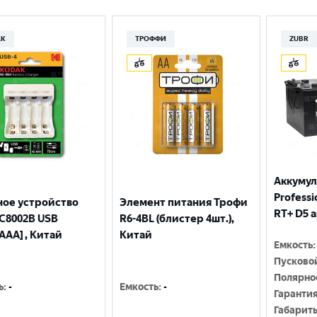
Москва
AK
ТРОФФИ
ZUBR
Аккумул
Professio
ное устройство
Элемент питания Трофи
RT+ D5 
С8002B USB
R6-4BL (блистер 4шт.),
AAA] , Китай
Китай
Емкость
:
Пусково
Полярно
ь
:
-
Емкость
:
-
Гаранти
Габарит