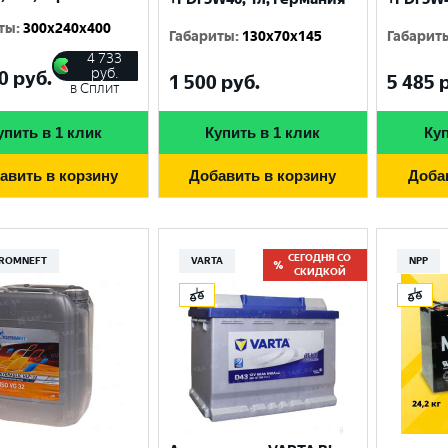
ты
:
300x240x400
Габариты
:
130x70x145
Габарит
4 733
руб.
0
руб.
1 500
руб.
5 485
р
в Сплит
упить в 1 клик
Купить в 1 клик
Куп
авить в корзину
Добавить в корзину
Доба
СЕГОДНЯ СО
ROMNEFT
VARTA
NPP
СКИДКОЙ