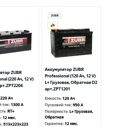
ZUBR
Аккумулятор ZUBR
ятор ZUBR
Professional (120 Ач, 12 V)
nal (220 Ач, 12 V)
L+ Грузовая, Обратная D2
арт.ZPT2204
арт.ZPT1201
220 Ач
Емкость
:
120 Ач
й ток
:
1300 A
Пусковой ток
:
950 A
сть
:
RT+
Полярность
:
L+ Грузовая,
Обратная
я
:
12 мес.
Гарантия
:
12 мес.
ы
:
513x223x223