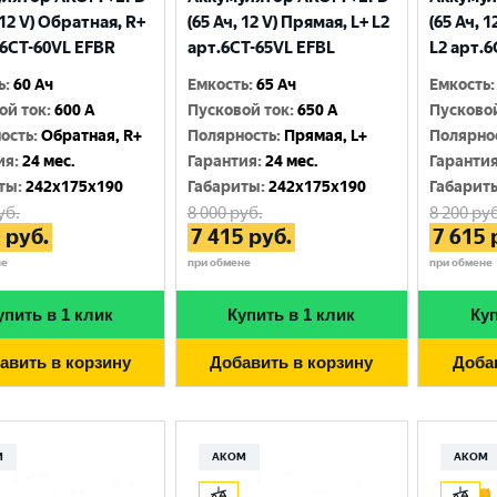
 12 V) Обратная, R+
(65 Ач, 12 V) Прямая, L+ L2
(65 Ач, 
.6CТ-60VL EFBR
арт.6СТ-65VL EFBL
L2 арт.
ь
:
60 Ач
Емкость
:
65 Ач
Емкость
:
ой ток
:
600 A
Пусковой ток
:
650 A
Пусково
ость
:
Обратная, R+
Полярность
:
Прямая, L+
Полярно
ия
:
24 мес.
Гарантия
:
24 мес.
Гаранти
ты
:
242x175x190
Габариты
:
242x175x190
Габарит
уб.
8 000
руб.
8 200
руб
0
руб.
7 415
руб.
7 615
не
при обмене
при обмене
упить в 1 клик
Купить в 1 клик
Куп
авить в корзину
Добавить в корзину
Доба
М
АКОМ
АКОМ