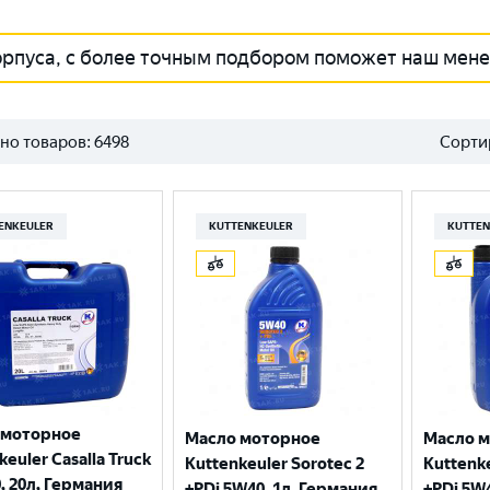
орпуса, с более точным подбором поможет наш мен
но товаров:
6498
Сорти
ENKEULER
KUTTENKEULER
KUTTEN
 моторное
Масло моторное
Масло 
keuler Casalla Truck
Kuttenkeuler Sorotec 2
Kuttenke
, 20л, Германия
+PDi 5W40, 1л, Германия
+PDi 5W