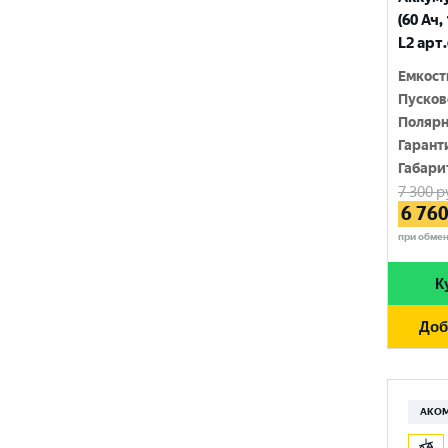
210 Ач
(60 Ач,
MINSU
800 A
L2 арт
215 Ач
MOLL
815 A
Емкост
220 Ач
Пусков
MUTLU
820 A
Полярн
225 Ач
MYWAY
Гарант
830 A
230 Ач
Габари
NORDSTERN
840 A
7 300
р
250 Ач
6 76
NORDSTERN Evolution
850 A
при обме
OPTIMA
860 A
К
POLUS ARCTIC
870 A
Доб
RIDER
880 A
ROCKET
890 A
SEBANG
АКО
900 A