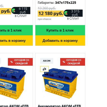
Габариты
:
347x175x225
б.
13 260
руб.
6 115
0
руб.
3 315
руб.
12 180
руб.
руб.
в Сплит
в Сплит
при обмене
ить в 1 клик
Купить в 1 клик
вить в корзину
Добавить в корзину
СЕГОДНЯ СО
СЕГОДНЯ СО
АКОМ
СКИДКОЙ
СКИДКОЙ
ятор AKOM +EFB
Аккумулятор AKOM +EFB