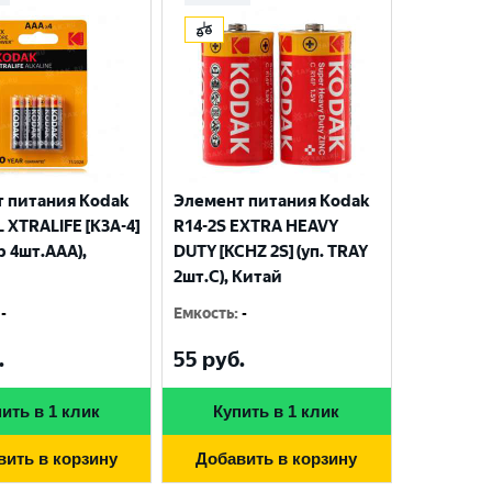
 питания Kodak
Элемент питания Kodak
 XTRALIFE [K3A-4]
R14-2S EXTRA HEAVY
р 4шт.AАА),
DUTY [KCHZ 2S] (уп. TRAY
2шт.C), Китай
-
Емкость
:
-
.
55
руб.
ить в 1 клик
Купить в 1 клик
вить в корзину
Добавить в корзину