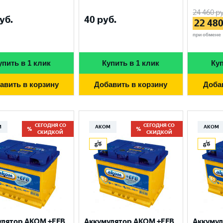
24 460
ру
уб.
40
руб.
22 48
при обмене
упить в 1 клик
Купить в 1 клик
Куп
авить в корзину
Добавить в корзину
Доба
СЕГОДНЯ СО
СЕГОДНЯ СО
М
АКОМ
АКОМ
СКИДКОЙ
СКИДКОЙ
улятор AKOM +EFB
Аккумулятор AKOM +EFB
Аккумул