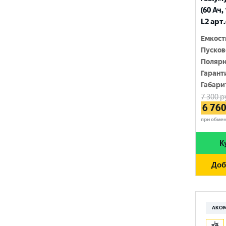
210 Ач
(60 Ач,
MINSU
800 A
L2 арт
215 Ач
MOLL
815 A
Емкост
220 Ач
Пусков
MUTLU
820 A
Полярн
225 Ач
MYWAY
Гарант
830 A
230 Ач
Габари
NORDSTERN
840 A
7 300
р
250 Ач
6 76
NORDSTERN Evolution
850 A
при обме
OPTIMA
860 A
К
POLUS ARCTIC
870 A
Доб
RIDER
880 A
ROCKET
890 A
SEBANG
АКО
900 A