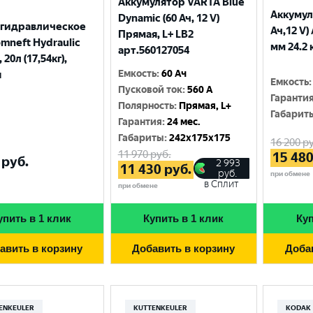
Аккумулятор VARTA Blue
Аккумул
Dynamic (60 Ач, 12 V)
 гидравлическое
Ач,12 V)
Прямая, L+ LB2
mneft Hydraulic
мм 24.2 
арт.560127054
 20л (17,54кг),
Емкость
:
60 Ач
я
Емкость
:
Пусковой ток
:
560 A
Гаранти
Полярность
:
Прямая, L+
Габарит
Гарантия
:
24 мес.
Габариты
:
242x175x175
16 200
ру
11 970
руб.
15 48
руб.
2 993
11 430
руб.
руб.
при обмене
в Сплит
при обмене
упить в 1 клик
Купить в 1 клик
Куп
авить в корзину
Добавить в корзину
Доба
ENKEULER
KUTTENKEULER
KODAK