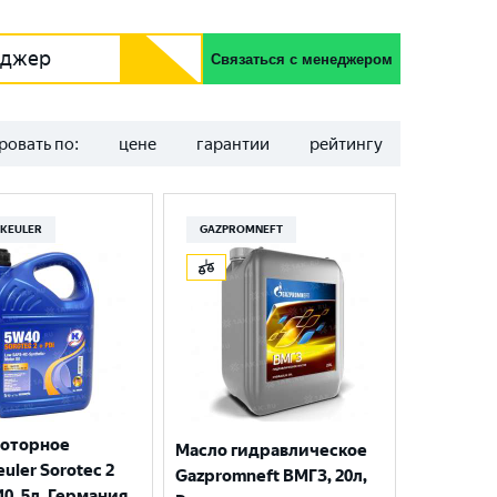
еджер
Связаться с менеджером
ровать по:
цене
гарантии
рейтингу
KEULER
GAZPROMNEFT
моторное
Масло гидравлическое
uler Sorotec 2
Gazpromneft ВМГЗ, 20л,
40, 5л, Германия