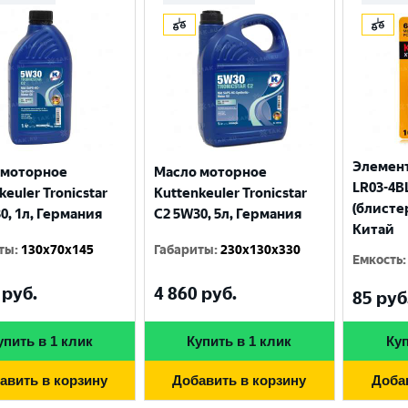
Элемент
 моторное
Масло моторное
LR03-4BL
keuler Tronicstar
Kuttenkeuler Tronicstar
(блисте
0, 1л, Германия
C2 5W30, 5л, Германия
Китай
ты
:
130x70x145
Габариты
:
230x130x330
Емкость
:
руб.
4 860
руб.
Выберите ваш город
85
руб
упить в 1 клик
Купить в 1 клик
Куп
Великий Новгород
Санкт-Петербург
авить в корзину
Добавить в корзину
Доба
Гатчина
Смоленск