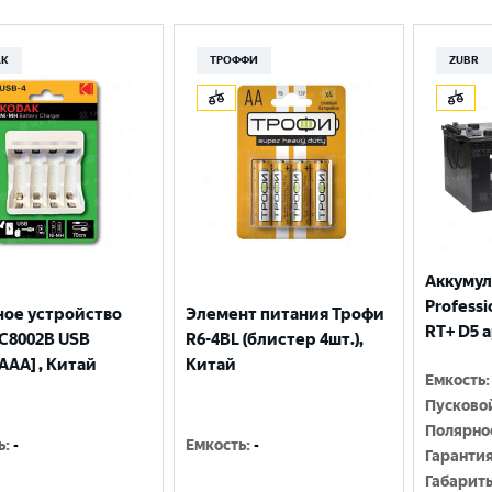
Москва
AK
ТРОФФИ
ZUBR
Аккумул
Professio
ное устройство
Элемент питания Трофи
RT+ D5 
С8002B USB
R6-4BL (блистер 4шт.),
AAA] , Китай
Китай
Емкость
:
Пусково
Полярно
ь
:
-
Емкость
:
-
Гаранти
Габарит