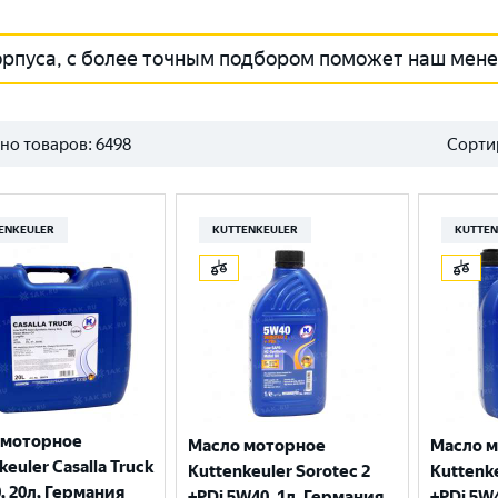
орпуса, с более точным подбором поможет наш мен
но товаров:
6498
Сорти
ENKEULER
KUTTENKEULER
KUTTEN
 моторное
Масло моторное
Масло 
keuler Casalla Truck
Kuttenkeuler Sorotec 2
Kuttenke
, 20л, Германия
+PDi 5W40, 1л, Германия
+PDi 5W