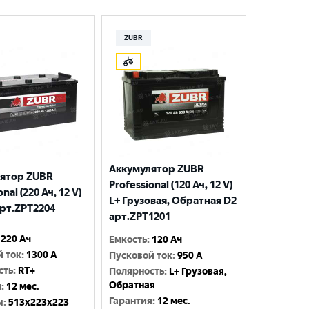
ZUBR
Аккумулятор ZUBR
ятор ZUBR
Professional (120 Ач, 12 V)
nal (220 Ач, 12 V)
L+ Грузовая, Обратная D2
арт.ZPT2204
арт.ZPT1201
220 Ач
Емкость
:
120 Ач
й ток
:
1300 A
Пусковой ток
:
950 A
сть
:
RT+
Полярность
:
L+ Грузовая,
Обратная
я
:
12 мес.
Гарантия
:
12 мес.
ы
:
513x223x223