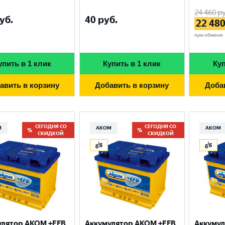
24 460
ру
уб.
40
руб.
22 48
при обмене
упить в 1 клик
Купить в 1 клик
Куп
авить в корзину
Добавить в корзину
Доба
СЕГОДНЯ СО
СЕГОДНЯ СО
М
АКОМ
АКОМ
СКИДКОЙ
СКИДКОЙ
улятор AKOM +EFB
Аккумулятор AKOM +EFB
Аккумул