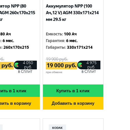
ятор NPP (80
Аккумулятор NPP (100
 AGM 260x170x215
Ач,12 V) AGM 330x171x214
кг
мм 29.5 кг
80 Ач
Емкость
:
100 Ач
я
:
6 мес.
Гарантия
:
6 мес.
ы
:
260x170x215
Габариты
:
330x171x214
б.
19 900
руб.
4 050
4 975
0
руб.
19 000
руб.
руб.
руб.
в Сплит
в Сплит
при обмене
ить в 1 клик
Купить в 1 клик
вить в корзину
Добавить в корзину
KODAK