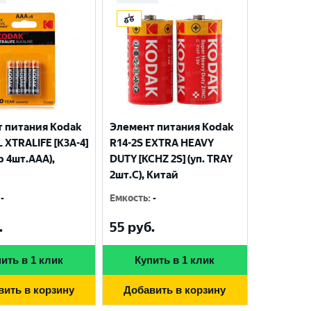
 питания Kodak
Элемент питания Kodak
 XTRALIFE [K3A-4]
R14-2S EXTRA HEAVY
р 4шт.AАА),
DUTY [KCHZ 2S] (уп. TRAY
2шт.C), Китай
-
Емкость
:
-
.
55
руб.
ить в 1 клик
Купить в 1 клик
вить в корзину
Добавить в корзину