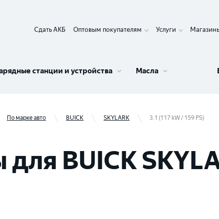
Сдать АКБ
Оптовым покупателям
Услуги
Магазин
арядные станции и устройства
Масла
По марке авто
BUICK
SKYLARK
3.1 (117 kW / 159 PS)
для BUICK SKYLAR