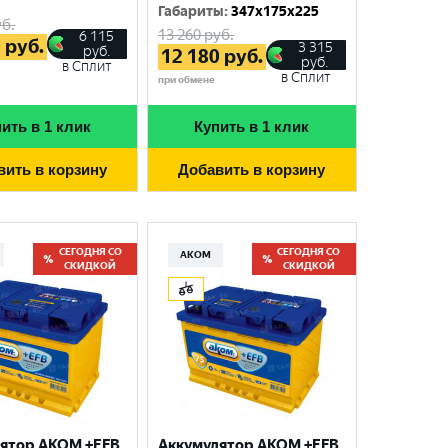
Габариты
:
347x175x225
б.
13 260
руб.
6 115
0
руб.
3 315
руб.
12 180
руб.
руб.
в Сплит
в Сплит
при обмене
ить в 1 клик
Купить в 1 клик
вить в корзину
Добавить в корзину
СЕГОДНЯ СО
СЕГОДНЯ СО
АКОМ
СКИДКОЙ
СКИДКОЙ
ятор AKOM +EFB
Аккумулятор AKOM +EFB