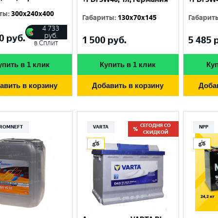
ты
:
300x240x400
Габариты
:
130x70x145
Габарит
4 733
руб.
0
руб.
1 500
руб.
5 485
р
в Сплит
упить в 1 клик
Купить в 1 клик
Куп
авить в корзину
Добавить в корзину
Доба
СЕГОДНЯ СО
ROMNEFT
VARTA
NPP
СКИДКОЙ