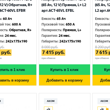
 12 V) Обратная, R+
(65 Ач, 12 V) Прямая, L+ L2
(65 Ач, 
.6CТ-60VL EFBR
арт.6СТ-65VL EFBL
L2 арт.
ь
:
60 Ач
Емкость
:
65 Ач
Емкость
:
ой ток
:
600 A
Пусковой ток
:
650 A
Пусково
ость
:
Обратная, R+
Полярность
:
Прямая, L+
Полярно
ия
:
24 мес.
Гарантия
:
24 мес.
Гаранти
ты
:
242x175x190
Габариты
:
242x175x190
Габарит
уб.
8 000
руб.
8 200
руб
0
руб.
7 415
руб.
7 615
не
при обмене
при обмене
упить в 1 клик
Купить в 1 клик
Куп
авить в корзину
Добавить в корзину
Доба
М
АКОМ
АКОМ