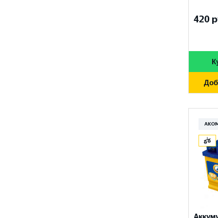
FURUKAWA BATTERY
690 A
96 Ач
420
р
GANZ
700 A
97 Ач
GIGAWATT
710 A
100 Ач
GIVER
К
720 A
105 Ач
HANKOOK
730 A
Доб
110 Ач
HOG
740 A
120 Ач
HOWTER
750 A
АКО
132 Ач
ISKRA ENERGY
760 A
140 Ач
MAGNUM
765 A
180 Ач
MEGA START
770 A
190 Ач
METACO
780 A
200 Ач
MILES
790 A
Аккум