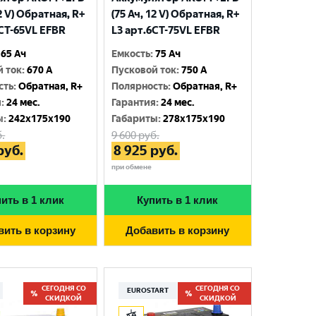
12 V) Обратная, R+
(75 Ач, 12 V) Обратная, R+
6CT-65VL EFBR
L3 арт.6СТ-75VL EFBR
65 Ач
Емкость
:
75 Ач
й ток
:
670 A
Пусковой ток
:
750 A
сть
:
Обратная, R+
Полярность
:
Обратная, R+
я
:
24 мес.
Гарантия
:
24 мес.
ы
:
242x175x190
Габариты
:
278x175x190
.
9 600
руб.
руб.
8 925
руб.
при обмене
ить в 1 клик
Купить в 1 клик
вить в корзину
Добавить в корзину
СЕГОДНЯ СО
СЕГОДНЯ СО
EUROSTART
СКИДКОЙ
СКИДКОЙ