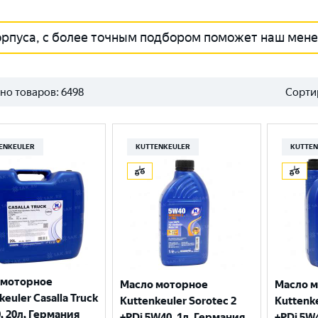
орпуса, с более точным подбором поможет наш мен
но товаров:
6498
Сорти
ENKEULER
KUTTENKEULER
KUTTEN
 моторное
Масло моторное
Масло 
keuler Casalla Truck
Kuttenkeuler Sorotec 2
Kuttenke
, 20л, Германия
+PDi 5W40, 1л, Германия
+PDi 5W