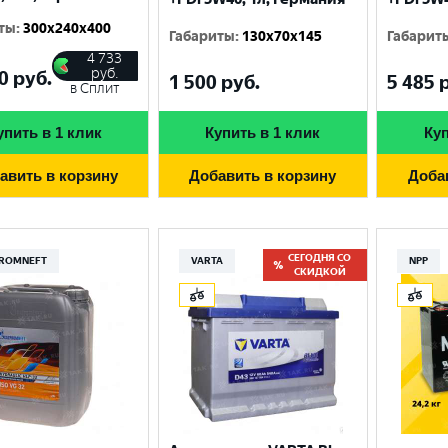
ты
:
300x240x400
Габариты
:
130x70x145
Габарит
4 733
руб.
0
руб.
1 500
руб.
5 485
р
в Сплит
упить в 1 клик
Купить в 1 клик
Куп
авить в корзину
Добавить в корзину
Доба
СЕГОДНЯ СО
ROMNEFT
VARTA
NPP
СКИДКОЙ