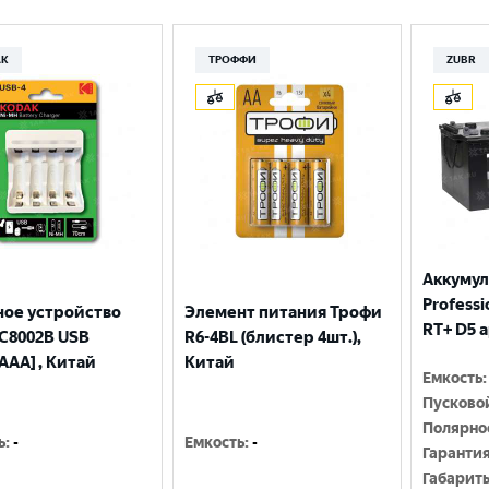
Москва
AK
ТРОФФИ
ZUBR
Аккумул
Professio
ное устройство
Элемент питания Трофи
RT+ D5 
С8002B USB
R6-4BL (блистер 4шт.),
AAA] , Китай
Китай
Емкость
:
Пусково
Полярно
ь
:
-
Емкость
:
-
Гаранти
Габарит