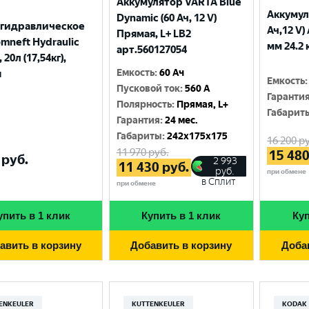
Аккумулятор VARTA Blue
Аккумул
Dynamic (60 Ач, 12 V)
 гидравлическое
Ач,12 V)
Прямая, L+ LB2
mneft Hydraulic
мм 24.2 
арт.560127054
 20л (17,54кг),
Емкость
:
60 Ач
я
Емкость
:
Пусковой ток
:
560 A
Гаранти
Полярность
:
Прямая, L+
Габарит
Гарантия
:
24 мес.
Габариты
:
242x175x175
16 200
ру
11 970
руб.
15 48
руб.
2 993
11 430
руб.
руб.
при обмене
в Сплит
при обмене
упить в 1 клик
Купить в 1 клик
Куп
авить в корзину
Добавить в корзину
Доба
ENKEULER
KUTTENKEULER
KODAK