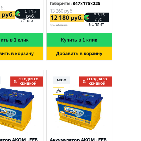
Габариты
:
347x175x225
б.
13 260
руб.
6 115
0
руб.
3 315
руб.
12 180
руб.
руб.
в Сплит
в Сплит
при обмене
ить в 1 клик
Купить в 1 клик
вить в корзину
Добавить в корзину
СЕГОДНЯ СО
СЕГОДНЯ СО
АКОМ
СКИДКОЙ
СКИДКОЙ
ятор AKOM +EFB
Аккумулятор AKOM +EFB