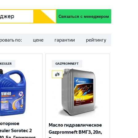
еджер
Связаться с менеджером
ровать по:
цене
гарантии
рейтингу
KEULER
GAZPROMNEFT
моторное
Масло гидравлическое
uler Sorotec 2
Gazpromneft ВМГЗ, 20л,
40, 5л, Германия