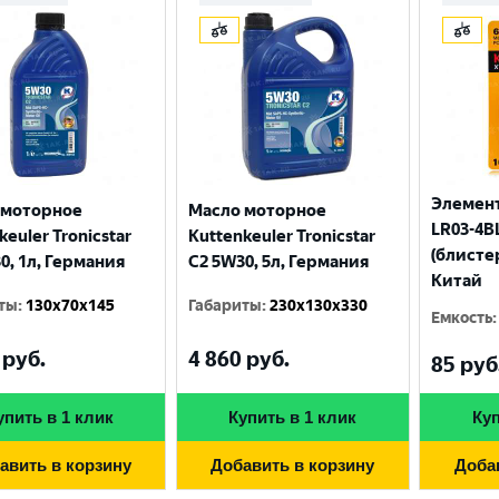
Элемент
 моторное
Масло моторное
LR03-4BL
keuler Tronicstar
Kuttenkeuler Tronicstar
(блисте
0, 1л, Германия
C2 5W30, 5л, Германия
Китай
ты
:
130x70x145
Габариты
:
230x130x330
Емкость
:
руб.
4 860
руб.
Выберите ваш город
85
руб
упить в 1 клик
Купить в 1 клик
Куп
Великий Новгород
Санкт-Петербург
авить в корзину
Добавить в корзину
Доба
Гатчина
Смоленск