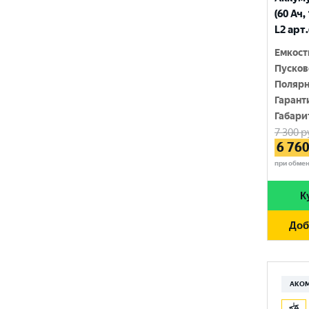
210 Ач
(60 Ач,
MINSU
800 A
L2 арт
215 Ач
MOLL
815 A
Емкост
220 Ач
Пусков
MUTLU
820 A
Полярн
225 Ач
MYWAY
Гарант
830 A
230 Ач
Габари
NORDSTERN
840 A
7 300
р
250 Ач
6 76
NORDSTERN Evolution
850 A
при обме
OPTIMA
860 A
К
POLUS ARCTIC
870 A
Доб
RIDER
880 A
ROCKET
890 A
SEBANG
АКО
900 A