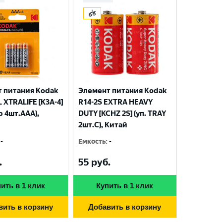
 питания Kodak
Элемент питания Kodak
 XTRALIFE [K3A-4]
R14-2S EXTRA HEAVY
р 4шт.AАА),
DUTY [KCHZ 2S] (уп. TRAY
2шт.C), Китай
-
Емкость
:
-
.
55
руб.
ить в 1 клик
Купить в 1 клик
вить в корзину
Добавить в корзину