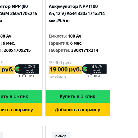
ятор NPP (80
Аккумулятор NPP (100
 AGM 260x170x215
Ач,12 V) AGM 330x171x214
кг
мм 29.5 кг
80 Ач
Емкость
:
100 Ач
я
:
6 мес.
Гарантия
:
6 мес.
ы
:
260x170x215
Габариты
:
330x171x214
б.
19 900
руб.
4 050
4 975
0
руб.
19 000
руб.
руб.
руб.
в Сплит
в Сплит
при обмене
ить в 1 клик
Купить в 1 клик
вить в корзину
Добавить в корзину
KODAK