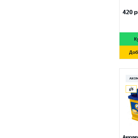
FURUKAWA BATTERY
690 A
96 Ач
420
р
GANZ
700 A
97 Ач
GIGAWATT
710 A
100 Ач
GIVER
К
720 A
105 Ач
HANKOOK
730 A
Доб
110 Ач
HOG
740 A
120 Ач
HOWTER
750 A
АКО
132 Ач
ISKRA ENERGY
760 A
140 Ач
MAGNUM
765 A
180 Ач
MEGA START
770 A
190 Ач
METACO
780 A
200 Ач
MILES
790 A
Аккум