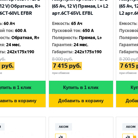
 12 V) Обратная, R+
(65 Ач, 12 V) Прямая, L+ L2
(65 Ач, 
.6CТ-60VL EFBR
арт.6СТ-65VL EFBL
L2 арт.
ь
:
60 Ач
Емкость
:
65 Ач
Емкость
:
ой ток
:
600 A
Пусковой ток
:
650 A
Пусково
ость
:
Обратная, R+
Полярность
:
Прямая, L+
Полярно
ия
:
24 мес.
Гарантия
:
24 мес.
Гаранти
ты
:
242x175x190
Габариты
:
242x175x190
Габарит
уб.
8 000
руб.
8 200
руб
0
руб.
7 415
руб.
7 615
не
при обмене
при обмене
упить в 1 клик
Купить в 1 клик
Куп
авить в корзину
Добавить в корзину
Доба
М
АКОМ
АКОМ