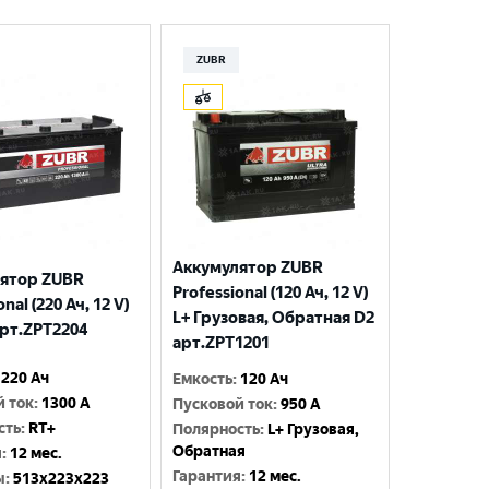
ZUBR
Аккумулятор ZUBR
ятор ZUBR
Professional (120 Ач, 12 V)
nal (220 Ач, 12 V)
L+ Грузовая, Обратная D2
арт.ZPT2204
арт.ZPT1201
220 Ач
Емкость
:
120 Ач
й ток
:
1300 A
Пусковой ток
:
950 A
сть
:
RT+
Полярность
:
L+ Грузовая,
Обратная
я
:
12 мес.
Гарантия
:
12 мес.
ы
:
513x223x223