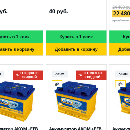
24 460
ру
уб.
40
руб.
22 48
при обмене
упить в 1 клик
Купить в 1 клик
Куп
авить в корзину
Добавить в корзину
Доба
СЕГОДНЯ СО
СЕГОДНЯ СО
М
АКОМ
АКОМ
СКИДКОЙ
СКИДКОЙ
улятор AKOM +EFB
Аккумулятор AKOM +EFB
Аккумул