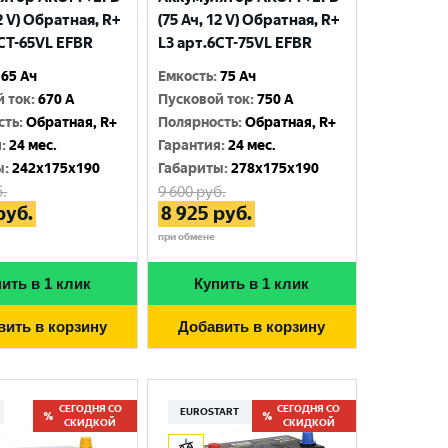
12 V) Обратная, R+
(75 Ач, 12 V) Обратная, R+
6CT-65VL EFBR
L3 арт.6СТ-75VL EFBR
65 Ач
Емкость
:
75 Ач
й ток
:
670 A
Пусковой ток
:
750 A
сть
:
Обратная, R+
Полярность
:
Обратная, R+
я
:
24 мес.
Гарантия
:
24 мес.
ы
:
242x175x190
Габариты
:
278x175x190
.
9 600
руб.
руб.
8 925
руб.
при обмене
ить в 1 клик
Купить в 1 клик
вить в корзину
Добавить в корзину
СЕГОДНЯ СО
СЕГОДНЯ СО
EUROSTART
СКИДКОЙ
СКИДКОЙ