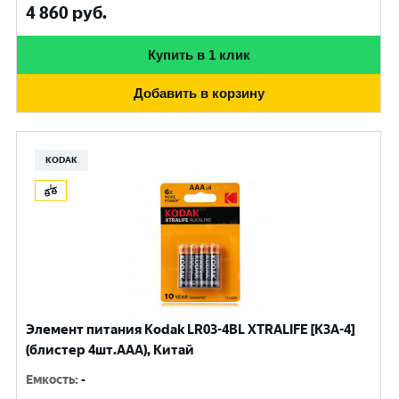
4 860
руб.
Купить в 1 клик
Добавить в корзину
KODAK
Элемент питания Kodak LR03-4BL XTRALIFE [K3A-4]
(блистер 4шт.AАА), Китай
Емкость
:
-