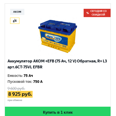
СЕГОДНЯ СО
АКОМ
СКИДКОЙ
Аккумулятор AKOM +EFB (75 Ач, 12 V) Обратная, R+ L3
арт.6СТ-75VL EFBR
Емкость
:
75 Ач
Пусковой ток
:
750 A
9 600
руб.
8 925
руб.
при обмене
Купить в 1 клик