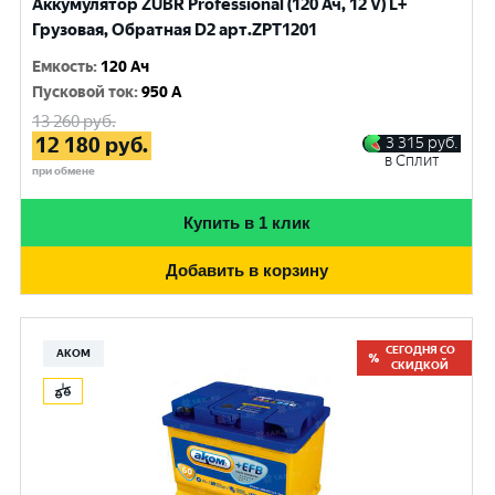
Аккумулятор ZUBR Professional (120 Ач, 12 V) L+
Грузовая, Обратная D2 арт.ZPT1201
Емкость
:
120 Ач
Пусковой ток
:
950 A
13 260
руб.
12 180
руб.
3 315
руб.
в Сплит
при обмене
Купить в 1 клик
Добавить в корзину
СЕГОДНЯ СО
АКОМ
СКИДКОЙ