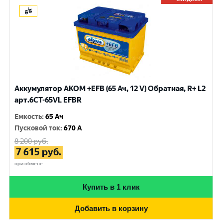
Аккумулятор AKOM +EFB (65 Ач, 12 V) Обратная, R+ L2
арт.6CT-65VL EFBR
Емкость
:
65 Ач
Пусковой ток
:
670 A
8 200
руб.
7 615
руб.
при обмене
Купить в 1 клик
Добавить в корзину