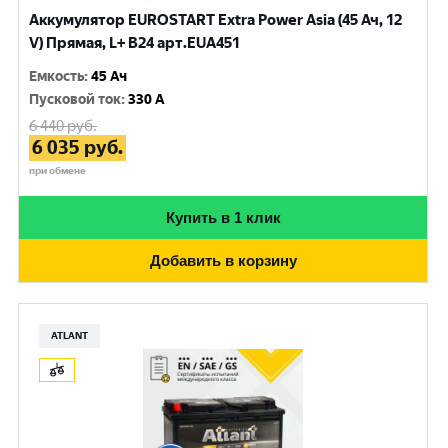
Аккумулятор EUROSTART Extra Power Asia (45 Ач, 12
V) Прямая, L+ B24 арт.EUA451
Емкость
:
45 Ач
Пусковой ток
:
330 A
6 440
руб.
6 035
руб.
при обмене
Купить в 1 клик
Добавить в корзину
ATLANT