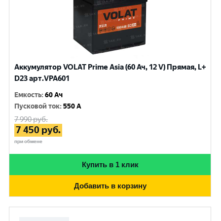
Аккумулятор VOLAT Prime Asia (60 Ач, 12 V) Прямая, L+
D23 арт.VPA601
Емкость
:
60 Ач
Пусковой ток
:
550 A
7 990
руб.
7 450
руб.
при обмене
Купить в 1 клик
Добавить в корзину