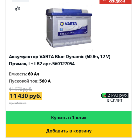
СКИДКОЙ
Аккумулятор VARTA Blue Dynamic (60 Ач, 12 V)
Прямая, L+ LB2 арт.560127054
Емкость
:
60 Ач
Пусковой ток
:
560 A
11 970
руб.
11 430
руб.
2 993
руб.
в Сплит
при обмене
Купить в 1 клик
Добавить в корзину