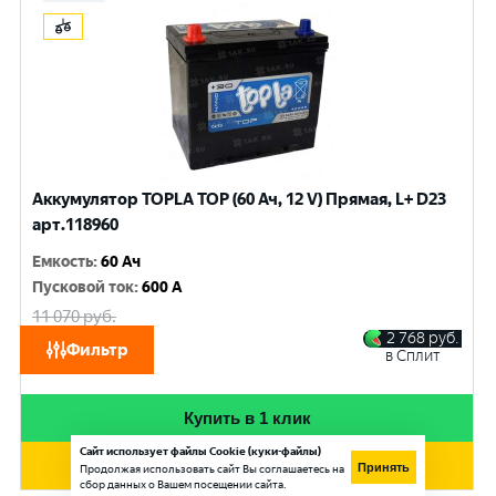
Аккумулятор TOPLA TOP (60 Ач, 12 V) Прямая, L+ D23
арт.118960
Емкость
:
60 Ач
Пусковой ток
:
600 A
11 070
руб.
10 530
руб.
2 768
руб.
Фильтр
в Сплит
при обмене
Купить в 1 клик
Сайт использует файлы Cookie (куки-файлы)
Добавить в корзину
Принять
Продолжая использовать сайт Вы соглашаетесь на
сбор данных о Вашем посещении сайта.