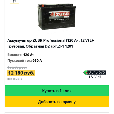
Аккумулятор ZUBR Professional (120 Ач, 12 V) L+
Грузовая, Обратная D2 арт.ZPT1201
Емкость
:
120 Ач
Пусковой ток
:
950 A
13 260
руб.
12 180
руб.
3 315
руб.
в Сплит
при обмене
Купить в 1 клик
Добавить в корзину