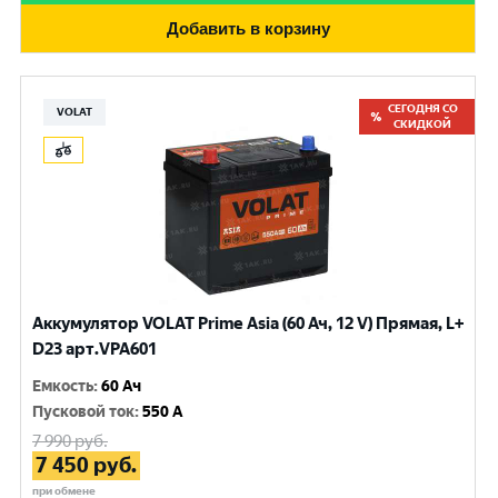
Добавить в корзину
СЕГОДНЯ СО
VOLAT
СКИДКОЙ
Аккумулятор VOLAT Prime Asia (60 Ач, 12 V) Прямая, L+
D23 арт.VPA601
Емкость
:
60 Ач
Пусковой ток
:
550 A
7 990
руб.
7 450
руб.
при обмене