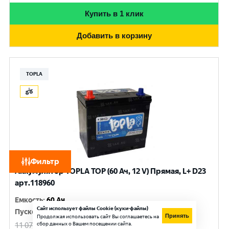
Купить в 1 клик
Добавить в корзину
TOPLA
Фильтр
Аккумулятор TOPLA TOP (60 Ач, 12 V) Прямая, L+ D23
арт.118960
Емкость
:
60 Ач
Сайт использует файлы Cookie (куки-файлы)
Пусковой ток
:
600 A
Принять
Продолжая использовать сайт Вы соглашаетесь на
сбор данных о Вашем посещении сайта.
11 070
руб.