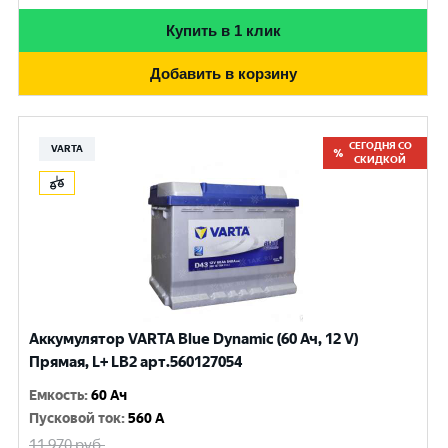
Купить в 1 клик
Добавить в корзину
СЕГОДНЯ СО
VARTA
СКИДКОЙ
Аккумулятор VARTA Blue Dynamic (60 Ач, 12 V)
Прямая, L+ LB2 арт.560127054
Емкость
:
60 Ач
Пусковой ток
:
560 A
11 970
руб.