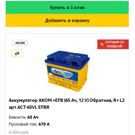
Купить в 1 клик
Добавить в корзину
СЕГОДНЯ СО
АКОМ
СКИДКОЙ
Аккумулятор AKOM +EFB (65 Ач, 12 V) Обратная, R+ L2
арт.6CT-65VL EFBR
Емкость
:
65 Ач
Пусковой ток
:
670 A
8 200
руб.