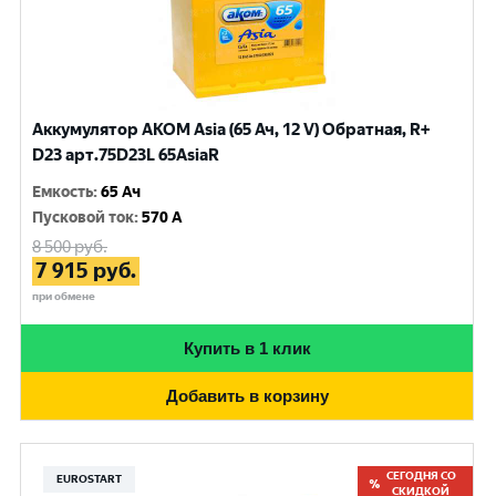
Аккумулятор AKOM Asia (65 Ач, 12 V) Обратная, R+
D23 арт.75D23L 65AsiaR
Емкость
:
65 Ач
Пусковой ток
:
570 A
8 500
руб.
7 915
руб.
при обмене
Купить в 1 клик
Добавить в корзину
СЕГОДНЯ СО
EUROSTART
СКИДКОЙ