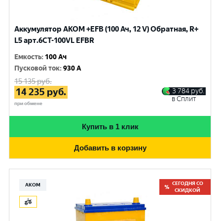
Аккумулятор AKOM +EFB (100 Ач, 12 V) Обратная, R+
L5 арт.6СТ-100VL EFBR
Емкость
:
100 Ач
Пусковой ток
:
930 A
15 135
руб.
14 235
руб.
3 784
руб.
в Сплит
при обмене
Купить в 1 клик
Добавить в корзину
СЕГОДНЯ СО
АКОМ
СКИДКОЙ