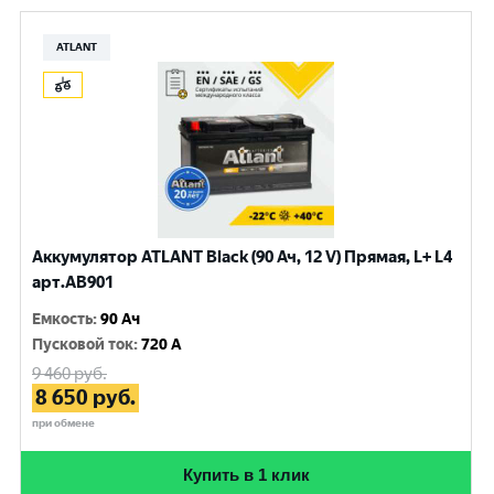
ATLANT
Аккумулятор ATLANT Black (90 Ач, 12 V) Прямая, L+ L4
арт.AB901
Емкость
:
90 Ач
Пусковой ток
:
720 A
9 460
руб.
8 650
руб.
при обмене
Купить в 1 клик