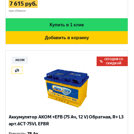
7 615
руб.
при обмене
Купить в 1 клик
Добавить в корзину
СЕГОДНЯ СО
АКОМ
СКИДКОЙ
Аккумулятор AKOM +EFB (75 Ач, 12 V) Обратная, R+ L3
арт.6СТ-75VL EFBR
Емкость
:
75 Ач