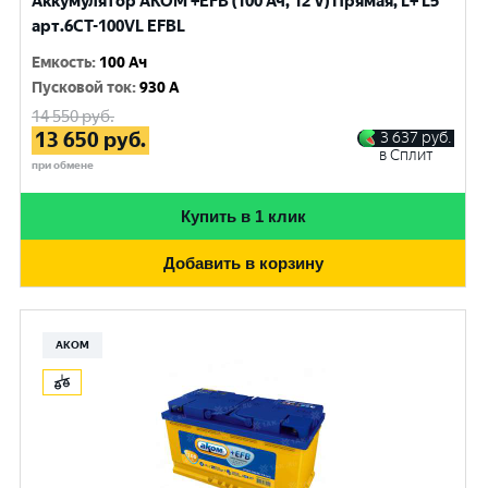
Аккумулятор AKOM +EFB (100 Ач, 12 V) Прямая, L+ L5
арт.6СТ-100VL EFBL
Емкость
:
100 Ач
Пусковой ток
:
930 A
14 550
руб.
13 650
руб.
3 637
руб.
в Сплит
при обмене
Купить в 1 клик
Добавить в корзину
АКОМ