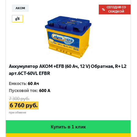
СЕГОДНЯ СО
АКОМ
СКИДКОЙ
Аккумулятор AKOM +EFB (60 Ач, 12 V) Обратная, R+ L2
арт.6CТ-60VL EFBR
Емкость
:
60 Ач
Пусковой ток
:
600 A
7 300
руб.
6 760
руб.
при обмене
Купить в 1 клик