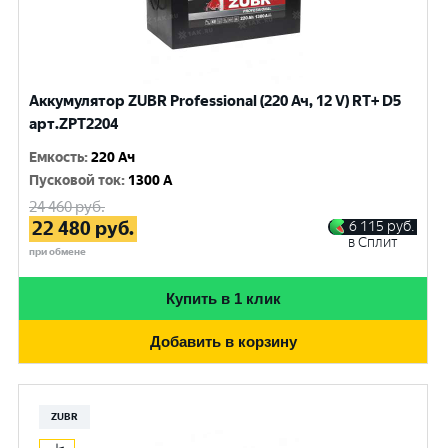
Аккумулятор ZUBR Professional (220 Ач, 12 V) RT+ D5
арт.ZPT2204
Емкость
:
220 Ач
Пусковой ток
:
1300 A
24 460
руб.
22 480
руб.
6 115
руб.
в Сплит
при обмене
Купить в 1 клик
Добавить в корзину
ZUBR