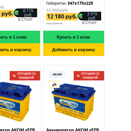
Габариты
:
347x175x225
б.
13 260
руб.
6 115
0
руб.
3 315
руб.
12 180
руб.
руб.
в Сплит
в Сплит
при обмене
ить в 1 клик
Купить в 1 клик
вить в корзину
Добавить в корзину
СЕГОДНЯ СО
СЕГОДНЯ СО
АКОМ
СКИДКОЙ
СКИДКОЙ
ятор AKOM +EFB
Аккумулятор AKOM +EFB