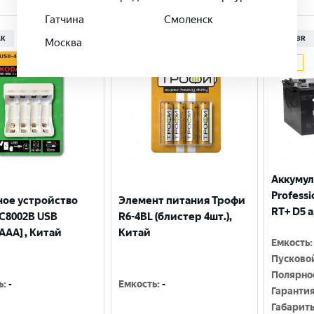
Гатчина
Смоленск
AK
ТРОФФИ
ZUBR
Москва
Аккумул
Professio
ное устройство
Элемент питания Трофи
RT+ D5 
С8002B USB
R6-4BL (блистер 4шт.),
AAA] , Китай
Китай
Емкость
:
Пусково
Полярно
ь
:
-
Емкость
:
-
Гаранти
Габарит