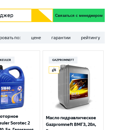
еджер
Связаться с менеджером
ровать по:
цене
гарантии
рейтингу
KEULER
GAZPROMNEFT
моторное
Масло гидравлическое
uler Sorotec 2
Gazpromneft ВМГЗ, 20л,
40, 5л, Германия