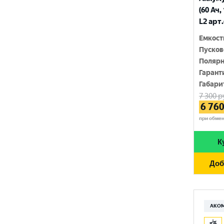
210 Ач
(60 Ач,
MINSU
800 A
L2 арт
215 Ач
MOLL
815 A
Емкост
220 Ач
Пусков
MUTLU
820 A
Полярн
225 Ач
MYWAY
Гарант
830 A
230 Ач
Габари
NORDSTERN
840 A
7 300
р
250 Ач
6 76
NORDSTERN Evolution
850 A
при обме
OPTIMA
860 A
К
POLUS ARCTIC
870 A
Доб
RIDER
880 A
ROCKET
890 A
SEBANG
АКО
900 A