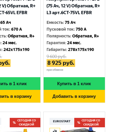
12 V) Обратная, R+
(75 Ач, 12 V) Обратная, R+
6CT-65VL EFBR
L3 арт.6СТ-75VL EFBR
65 Ач
Емкость
:
75 Ач
й ток
:
670 A
Пусковой ток
:
750 A
сть
:
Обратная, R+
Полярность
:
Обратная, R+
я
:
24 мес.
Гарантия
:
24 мес.
ы
:
242x175x190
Габариты
:
278x175x190
.
9 600
руб.
руб.
8 925
руб.
при обмене
ить в 1 клик
Купить в 1 клик
вить в корзину
Добавить в корзину
СЕГОДНЯ СО
СЕГОДНЯ СО
EUROSTART
СКИДКОЙ
СКИДКОЙ