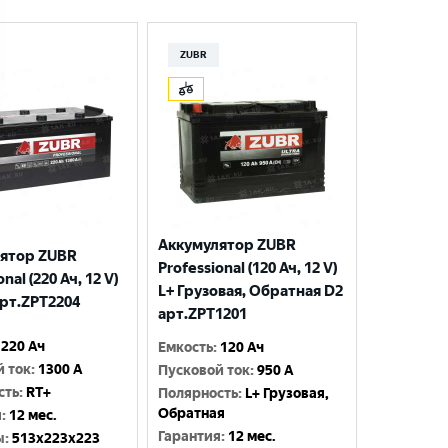
ZUBR
Аккумулятор ZUBR
ятор ZUBR
Professional (120 Ач, 12 V)
nal (220 Ач, 12 V)
L+ Грузовая, Обратная D2
арт.ZPT2204
арт.ZPT1201
220 Ач
Емкость
:
120 Ач
й ток
:
1300 A
Пусковой ток
:
950 A
сть
:
RT+
Полярность
:
L+ Грузовая,
Обратная
я
:
12 мес.
Гарантия
:
12 мес.
ы
:
513x223x223