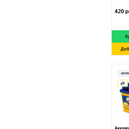
FURUKAWA BATTERY
690 A
96 Ач
420
р
GANZ
700 A
97 Ач
GIGAWATT
710 A
100 Ач
GIVER
К
720 A
105 Ач
HANKOOK
730 A
Доб
110 Ач
HOG
740 A
120 Ач
HOWTER
750 A
АКО
132 Ач
ISKRA ENERGY
760 A
140 Ач
MAGNUM
765 A
180 Ач
MEGA START
770 A
190 Ач
METACO
780 A
200 Ач
MILES
790 A
Аккум