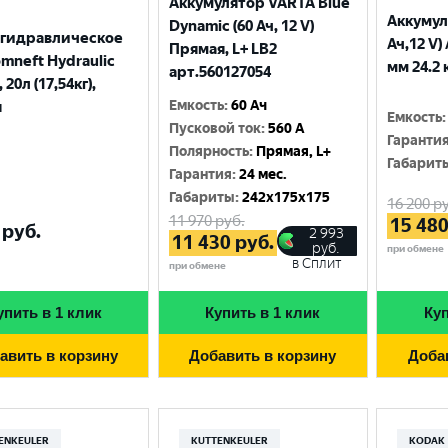
Аккумулятор VARTA Blue
Аккумул
Dynamic (60 Ач, 12 V)
 гидравлическое
Ач,12 V)
Прямая, L+ LB2
mneft Hydraulic
мм 24.2 
арт.560127054
 20л (17,54кг),
Емкость
:
60 Ач
я
Емкость
:
Пусковой ток
:
560 A
Гаранти
Полярность
:
Прямая, L+
Габарит
Гарантия
:
24 мес.
Габариты
:
242x175x175
16 200
ру
11 970
руб.
15 48
руб.
2 993
11 430
руб.
руб.
при обмене
в Сплит
при обмене
упить в 1 клик
Купить в 1 клик
Куп
авить в корзину
Добавить в корзину
Доба
ENKEULER
KUTTENKEULER
KODAK