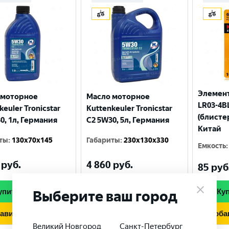
Элемент
 моторное
Масло моторное
LR03-4BL
keuler Tronicstar
Kuttenkeuler Tronicstar
(блисте
0, 1л, Германия
C2 5W30, 5л, Германия
Китай
ты
:
130x70x145
Габариты
:
230x130x330
Емкость
:
руб.
4 860
руб.
85
руб
упить в 1 клик
Купить в 1 клик
Куп
Выберите ваш город
авить в корзину
Добавить в корзину
Доба
Великий Новгород
Санкт-Петербург