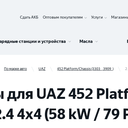
Сдать АКБ
Оптовым покупателям
Услуги
Магазин
арядные станции и устройства
Масла
По марке авто
UAZ
452 Platform/Chassis (3303_, 3909_)
2
для UAZ 452 Plat
2.4 4x4 (58 kW / 79 