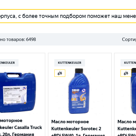
орпуса, с более точным подбором поможет наш мен
но товаров:
6498
Сорти
ENKEULER
KUTTENKEULER
KUTTEN
 моторное
Масло моторное
Масло 
keuler Casalla Truck
Kuttenkeuler Sorotec 2
Kuttenke
, 20л, Германия
+PDi 5W40, 1л, Германия
+PDi 5W