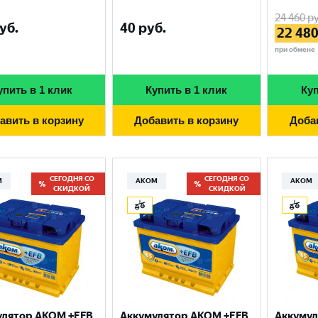
24 460
ру
уб.
40
руб.
22 48
при обмене
упить в 1 клик
Купить в 1 клик
Куп
авить в корзину
Добавить в корзину
Доба
СЕГОДНЯ СО
СЕГОДНЯ СО
М
АКОМ
АКОМ
СКИДКОЙ
СКИДКОЙ
улятор AKOM +EFB
Аккумулятор AKOM +EFB
Аккумул