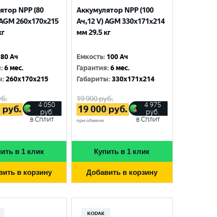
ятор NPP (80
Аккумулятор NPP (100
 AGM 260x170x215
Ач,12 V) AGM 330x171x214
кг
мм 29.5 кг
80 Ач
Емкость
:
100 Ач
я
:
6 мес.
Гарантия
:
6 мес.
ы
:
260x170x215
Габариты
:
330x171x214
б.
19 900
руб.
4 050
4 975
0
руб.
19 000
руб.
руб.
руб.
в Сплит
в Сплит
при обмене
ить в 1 клик
Купить в 1 клик
вить в корзину
Добавить в корзину
KODAK