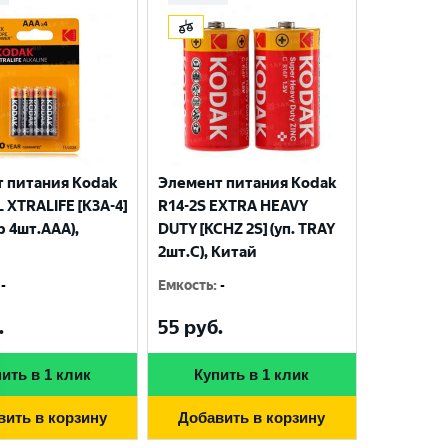
 питания Kodak
Элемент питания Kodak
 XTRALIFE [K3A-4]
R14-2S EXTRA HEAVY
р 4шт.AАА),
DUTY [KCHZ 2S] (уп. TRAY
2шт.C), Китай
-
Емкость
:
-
.
55
руб.
ить в 1 клик
Купить в 1 клик
вить в корзину
Добавить в корзину