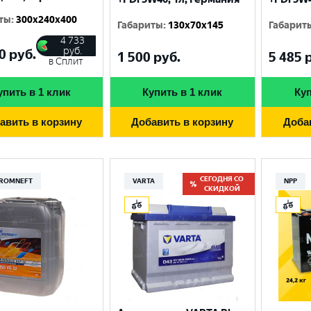
ты
:
300x240x400
Габариты
:
130x70x145
Габарит
4 733
руб.
0
руб.
1 500
руб.
5 485
р
в Сплит
упить в 1 клик
Купить в 1 клик
Куп
авить в корзину
Добавить в корзину
Доба
СЕГОДНЯ СО
ROMNEFT
VARTA
NPP
СКИДКОЙ