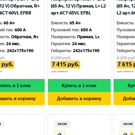
 12 V) Обратная, R+
(65 Ач, 12 V) Прямая, L+ L2
(65 Ач, 
.6CТ-60VL EFBR
арт.6СТ-65VL EFBL
L2 арт.
ь
:
60 Ач
Емкость
:
65 Ач
Емкость
:
ой ток
:
600 A
Пусковой ток
:
650 A
Пусково
ость
:
Обратная, R+
Полярность
:
Прямая, L+
Полярно
ия
:
24 мес.
Гарантия
:
24 мес.
Гаранти
ты
:
242x175x190
Габариты
:
242x175x190
Габарит
уб.
8 000
руб.
8 200
руб
0
руб.
7 415
руб.
7 615
не
при обмене
при обмене
упить в 1 клик
Купить в 1 клик
Куп
авить в корзину
Добавить в корзину
Доба
М
АКОМ
АКОМ