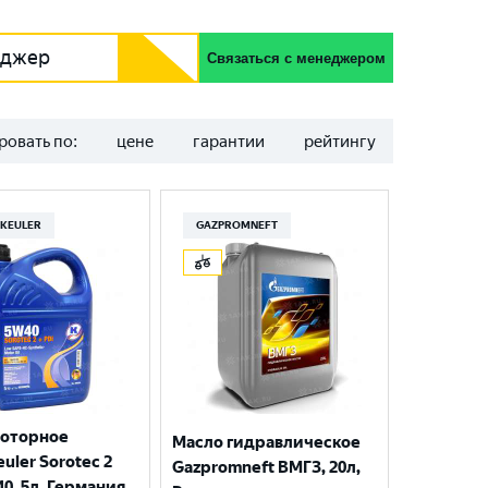
еджер
Связаться с менеджером
ровать по:
цене
гарантии
рейтингу
KEULER
GAZPROMNEFT
моторное
Масло гидравлическое
uler Sorotec 2
Gazpromneft ВМГЗ, 20л,
40, 5л, Германия