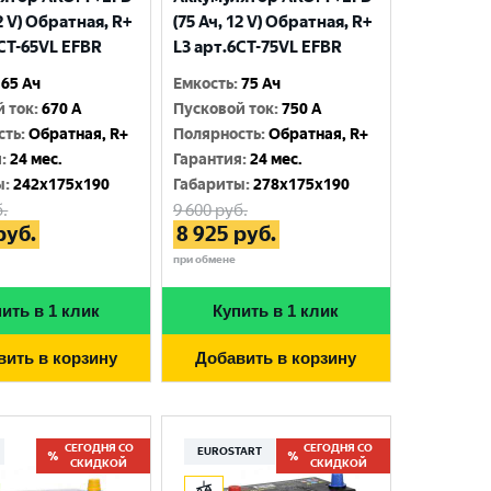
12 V) Обратная, R+
(75 Ач, 12 V) Обратная, R+
6CT-65VL EFBR
L3 арт.6СТ-75VL EFBR
65 Ач
Емкость
:
75 Ач
й ток
:
670 A
Пусковой ток
:
750 A
сть
:
Обратная, R+
Полярность
:
Обратная, R+
я
:
24 мес.
Гарантия
:
24 мес.
ы
:
242x175x190
Габариты
:
278x175x190
.
9 600
руб.
руб.
8 925
руб.
при обмене
ить в 1 клик
Купить в 1 клик
вить в корзину
Добавить в корзину
СЕГОДНЯ СО
СЕГОДНЯ СО
EUROSTART
СКИДКОЙ
СКИДКОЙ