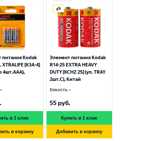
 питания Kodak
Элемент питания Kodak
 XTRALIFE [K3A-4]
R14-2S EXTRA HEAVY
р 4шт.AАА),
DUTY [KCHZ 2S] (уп. TRAY
2шт.C), Китай
-
Емкость
:
-
.
55
руб.
ить в 1 клик
Купить в 1 клик
вить в корзину
Добавить в корзину