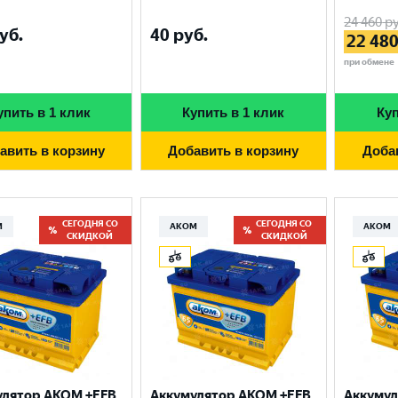
24 460
ру
уб.
40
руб.
22 48
при обмене
упить в 1 клик
Купить в 1 клик
Куп
авить в корзину
Добавить в корзину
Доба
СЕГОДНЯ СО
СЕГОДНЯ СО
М
АКОМ
АКОМ
СКИДКОЙ
СКИДКОЙ
улятор AKOM +EFB
Аккумулятор AKOM +EFB
Аккумул