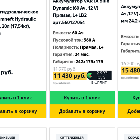
Аккумулятор VARTA Blue
Аккумул
Dynamic (60 Ач, 12 V)
 гидравлическое
Ач,12 V)
Прямая, L+ LB2
mneft Hydraulic
мм 24.2 
арт.560127054
 20л (17,54кг),
Емкость
:
60 Ач
я
Емкость
:
Пусковой ток
:
560 A
Гаранти
Полярность
:
Прямая, L+
Габарит
Гарантия
:
24 мес.
Габариты
:
242x175x175
16 200
ру
11 970
руб.
15 48
руб.
2 993
11 430
руб.
руб.
при обмене
в Сплит
при обмене
упить в 1 клик
Купить в 1 клик
Куп
авить в корзину
Добавить в корзину
Доба
ENKEULER
KUTTENKEULER
KODAK