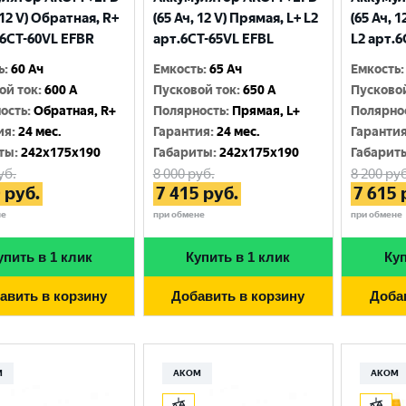
 12 V) Обратная, R+
(65 Ач, 12 V) Прямая, L+ L2
(65 Ач, 
.6CТ-60VL EFBR
арт.6СТ-65VL EFBL
L2 арт.
ь
:
60 Ач
Емкость
:
65 Ач
Емкость
:
ой ток
:
600 A
Пусковой ток
:
650 A
Пусково
ость
:
Обратная, R+
Полярность
:
Прямая, L+
Полярно
ия
:
24 мес.
Гарантия
:
24 мес.
Гаранти
ты
:
242x175x190
Габариты
:
242x175x190
Габарит
уб.
8 000
руб.
8 200
руб
0
руб.
7 415
руб.
7 615
не
при обмене
при обмене
упить в 1 клик
Купить в 1 клик
Куп
авить в корзину
Добавить в корзину
Доба
М
АКОМ
АКОМ