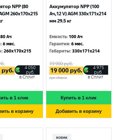
ятор NPP (80
Аккумулятор NPP (100
 AGM 260x170x215
Ач,12 V) AGM 330x171x214
кг
мм 29.5 кг
80 Ач
Емкость
:
100 Ач
я
:
6 мес.
Гарантия
:
6 мес.
ы
:
260x170x215
Габариты
:
330x171x214
б.
19 900
руб.
4 050
4 975
0
руб.
19 000
руб.
руб.
руб.
в Сплит
в Сплит
при обмене
ить в 1 клик
Купить в 1 клик
вить в корзину
Добавить в корзину
KODAK