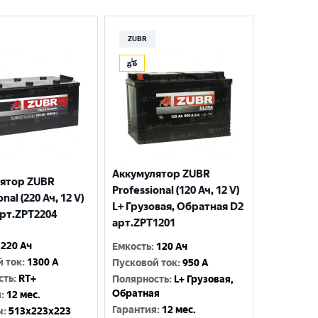
ZUBR
Аккумулятор ZUBR
ятор ZUBR
Professional (120 Ач, 12 V)
nal (220 Ач, 12 V)
L+ Грузовая, Обратная D2
арт.ZPT2204
арт.ZPT1201
220 Ач
Емкость
:
120 Ач
й ток
:
1300 A
Пусковой ток
:
950 A
сть
:
RT+
Полярность
:
L+ Грузовая,
Обратная
я
:
12 мес.
Гарантия
:
12 мес.
ы
:
513x223x223