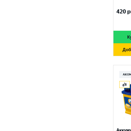
FURUKAWA BATTERY
690 A
96 Ач
420
р
GANZ
700 A
97 Ач
GIGAWATT
710 A
100 Ач
GIVER
К
720 A
105 Ач
HANKOOK
730 A
Доб
110 Ач
HOG
740 A
120 Ач
HOWTER
750 A
АКО
132 Ач
ISKRA ENERGY
760 A
140 Ач
MAGNUM
765 A
180 Ач
MEGA START
770 A
190 Ач
METACO
780 A
200 Ач
MILES
790 A
Аккум