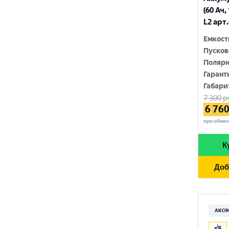
210 Ач
(60 Ач,
MINSU
800 A
L2 арт
215 Ач
MOLL
815 A
Емкост
220 Ач
Пусков
MUTLU
820 A
Полярн
225 Ач
MYWAY
Гарант
830 A
230 Ач
Габари
NORDSTERN
840 A
7 300
р
250 Ач
6 76
NORDSTERN Evolution
850 A
при обме
OPTIMA
860 A
К
POLUS ARCTIC
870 A
Доб
RIDER
880 A
ROCKET
890 A
SEBANG
АКО
900 A