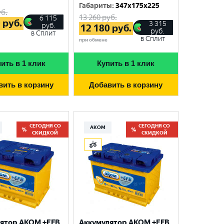
Габариты
:
347x175x225
б.
13 260
руб.
6 115
0
руб.
3 315
руб.
12 180
руб.
руб.
в Сплит
в Сплит
при обмене
ить в 1 клик
Купить в 1 клик
вить в корзину
Добавить в корзину
СЕГОДНЯ СО
СЕГОДНЯ СО
АКОМ
СКИДКОЙ
СКИДКОЙ
ятор AKOM +EFB
Аккумулятор AKOM +EFB