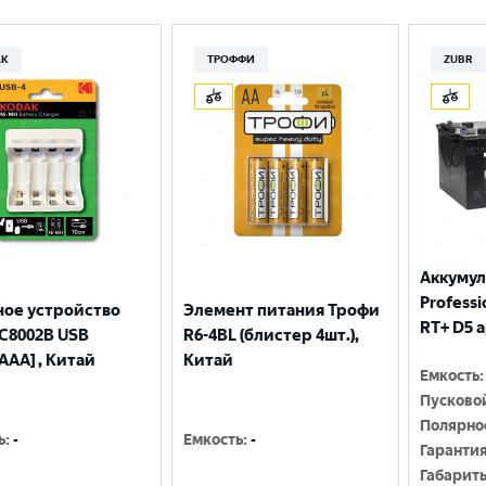
Москва
AK
ТРОФФИ
ZUBR
Аккумул
Professio
ное устройство
Элемент питания Трофи
RT+ D5 
С8002B USB
R6-4BL (блистер 4шт.),
AAA] , Китай
Китай
Емкость
:
Пусково
Полярно
ь
:
-
Емкость
:
-
Гаранти
Габарит