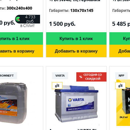
ты
:
300x240x400
Габариты
:
130x70x145
Габарит
4 733
руб.
0
руб.
1 500
руб.
5 485
р
в Сплит
упить в 1 клик
Купить в 1 клик
Куп
авить в корзину
Добавить в корзину
Доба
СЕГОДНЯ СО
ROMNEFT
VARTA
NPP
СКИДКОЙ