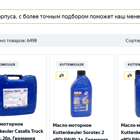
орпуса, с более точным подбором поможет наш мен
но товаров:
6498
Сорти
ENKEULER
KUTTENKEULER
KUTTEN
 моторное
Масло моторное
Масло 
keuler Casalla Truck
Kuttenkeuler Sorotec 2
Kuttenke
, 20л, Германия
+PDi 5W40, 1л, Германия
+PDi 5W