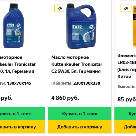
Элемент
 моторное
Масло моторное
LR03-4BL
keuler Tronicstar
Kuttenkeuler Tronicstar
(блисте
0, 1л, Германия
C2 5W30, 5л, Германия
Китай
ты
:
130x70x145
Габариты
:
230x130x330
Емкость
:
руб.
4 860
руб.
Выберите ваш город
85
руб
упить в 1 клик
Купить в 1 клик
Куп
Великий Новгород
Санкт-Петербург
авить в корзину
Добавить в корзину
Доба
Гатчина
Смоленск