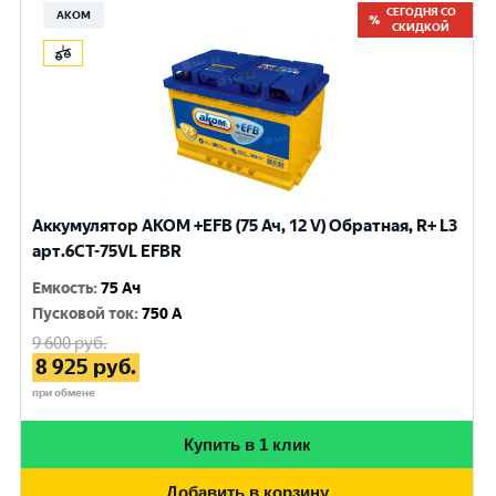
СЕГОДНЯ СО
АКОМ
СКИДКОЙ
Аккумулятор AKOM +EFB (75 Ач, 12 V) Обратная, R+ L3
арт.6СТ-75VL EFBR
Емкость
:
75 Ач
Пусковой ток
:
750 A
9 600
руб.
8 925
руб.
при обмене
Купить в 1 клик
Добавить в корзину