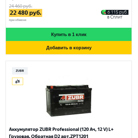
24 460
руб.
22 480
руб.
6 115
руб.
в Сплит
при обмене
Купить в 1 клик
Добавить в корзину
ZUBR
Аккумулятор ZUBR Professional (120 Ач, 12 V) L+
Грузовая, Обратная D2 арт.ZPT1201