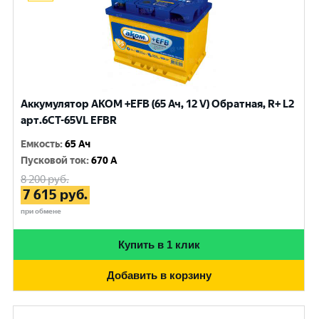
Аккумулятор AKOM +EFB (65 Ач, 12 V) Обратная, R+ L2
арт.6CT-65VL EFBR
Емкость
:
65 Ач
Пусковой ток
:
670 A
8 200
руб.
7 615
руб.
при обмене
Купить в 1 клик
Добавить в корзину