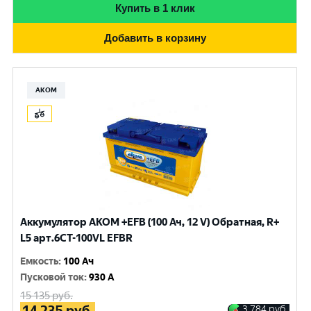
Купить в 1 клик
Добавить в корзину
АКОМ
Аккумулятор AKOM +EFB (100 Ач, 12 V) Обратная, R+
L5 арт.6СТ-100VL EFBR
Емкость
:
100 Ач
Пусковой ток
:
930 A
15 135
руб.
14 235
руб.
3 784
руб.