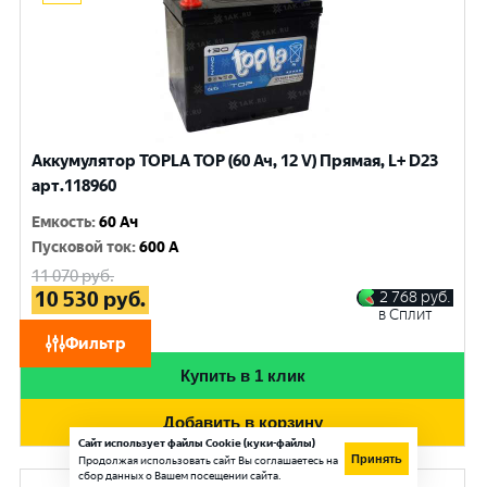
Аккумулятор TOPLA TOP (60 Ач, 12 V) Прямая, L+ D23
арт.118960
Емкость
:
60 Ач
Пусковой ток
:
600 A
11 070
руб.
10 530
руб.
2 768
руб.
в Сплит
при обмене
Фильтр
Купить в 1 клик
Добавить в корзину
Сайт использует файлы Cookie (куки-файлы)
Принять
Продолжая использовать сайт Вы соглашаетесь на
сбор данных о Вашем посещении сайта.