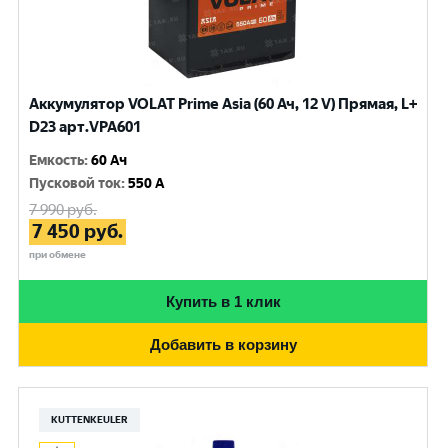
Аккумулятор VOLAT Prime Asia (60 Ач, 12 V) Прямая, L+
D23 арт.VPA601
Емкость
:
60 Ач
Пусковой ток
:
550 A
7 990
руб.
7 450
руб.
при обмене
Купить в 1 клик
Добавить в корзину
KUTTENKEULER