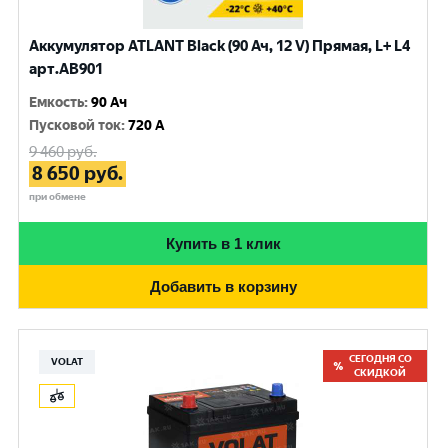
Аккумулятор ATLANT Black (90 Ач, 12 V) Прямая, L+ L4
арт.AB901
Емкость
:
90 Ач
Пусковой ток
:
720 A
9 460
руб.
8 650
руб.
при обмене
Купить в 1 клик
Добавить в корзину
СЕГОДНЯ СО
VOLAT
СКИДКОЙ