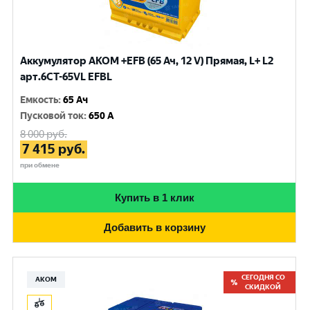
Аккумулятор AKOM +EFB (65 Ач, 12 V) Прямая, L+ L2
арт.6СТ-65VL EFBL
Емкость
:
65 Ач
Пусковой ток
:
650 A
8 000
руб.
7 415
руб.
при обмене
Купить в 1 клик
Добавить в корзину
СЕГОДНЯ СО
АКОМ
СКИДКОЙ