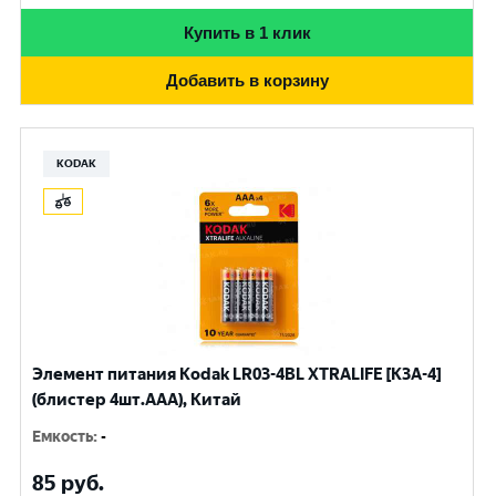
Купить в 1 клик
Добавить в корзину
KODAK
Элемент питания Kodak LR03-4BL XTRALIFE [K3A-4]
(блистер 4шт.AАА), Китай
Емкость
:
-
85
руб.