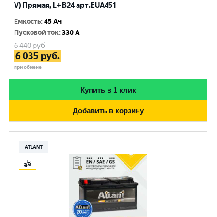
V) Прямая, L+ B24 арт.EUA451
Емкость
:
45 Ач
Пусковой ток
:
330 A
6 440
руб.
6 035
руб.
при обмене
Купить в 1 клик
Добавить в корзину
ATLANT