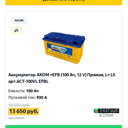
АКОМ
Аккумулятор AKOM +EFB (100 Ач, 12 V) Прямая, L+ L5
арт.6СТ-100VL EFBL
Емкость
:
100 Ач
Пусковой ток
:
930 A
14 550
руб.
13 650
руб.
3 637
руб.
в Сплит
при обмене