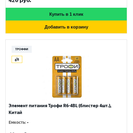
420
руб.
Купить в 1 клик
Добавить в корзину
ТРОФФИ
Элемент питания Трофи R6-4BL (блистер 4шт.),
Китай
Емкость
:
-