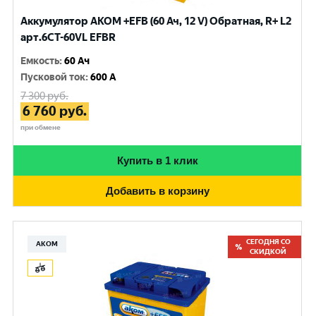
Аккумулятор AKOM +EFB (60 Ач, 12 V) Обратная, R+ L2
арт.6CТ-60VL EFBR
Емкость
:
60 Ач
Пусковой ток
:
600 A
7 300
руб.
6 760
руб.
при обмене
Купить в 1 клик
Добавить в корзину
СЕГОДНЯ СО
АКОМ
СКИДКОЙ