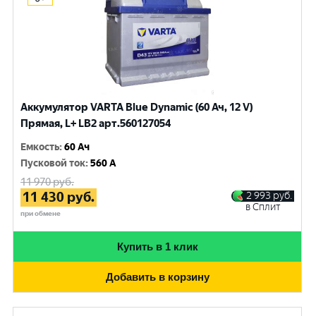
Аккумулятор VARTA Blue Dynamic (60 Ач, 12 V)
Прямая, L+ LB2 арт.560127054
Емкость
:
60 Ач
Пусковой ток
:
560 A
11 970
руб.
11 430
руб.
2 993
руб.
в Сплит
при обмене
Купить в 1 клик
Добавить в корзину