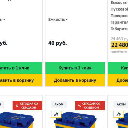
Емкость
:
Пусково
Полярно
ь
:
-
Емкость
:
-
Гаранти
Габарит
24 460
ру
уб.
40
руб.
22 48
при обмене
упить в 1 клик
Купить в 1 клик
Куп
авить в корзину
Добавить в корзину
Доба
СЕГОДНЯ СО
СЕГОДНЯ СО
М
АКОМ
АКОМ
СКИДКОЙ
СКИДКОЙ