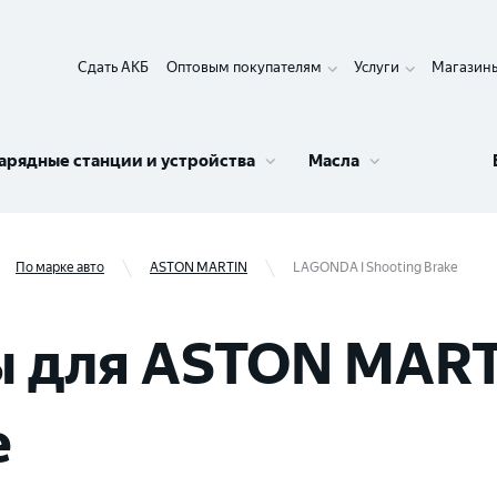
Сдать АКБ
Оптовым покупателям
Услуги
Магазин
арядные станции и устройства
Масла
По марке авто
ASTON MARTIN
LAGONDA I Shooting Brake
 для ASTON MART
e