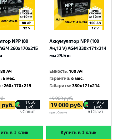
ятор NPP (80
Аккумулятор NPP (100
 AGM 260x170x215
Ач,12 V) AGM 330x171x214
кг
мм 29.5 кг
80 Ач
Емкость
:
100 Ач
я
:
6 мес.
Гарантия
:
6 мес.
ы
:
260x170x215
Габариты
:
330x171x214
б.
19 900
руб.
4 050
4 975
0
руб.
19 000
руб.
руб.
руб.
в Сплит
в Сплит
при обмене
ить в 1 клик
Купить в 1 клик