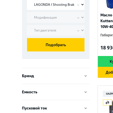
Масло
Kutten
10W-40
Габари
Подобрать
18 93
К
Доб
Бренд
VARTA
Емкость
GAZP
TOPLA
40 Ач
АКОМ
Пусковой ток
44 Ач