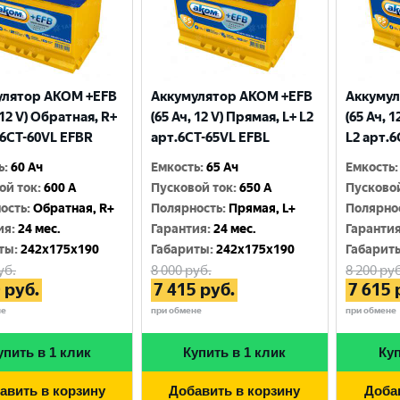
улятор AKOM +EFB
Аккумулятор AKOM +EFB
Аккумул
 12 V) Обратная, R+
(65 Ач, 12 V) Прямая, L+ L2
(65 Ач, 
.6CТ-60VL EFBR
арт.6СТ-65VL EFBL
L2 арт.
ь
:
60 Ач
Емкость
:
65 Ач
Емкость
:
ой ток
:
600 A
Пусковой ток
:
650 A
Пусково
ость
:
Обратная, R+
Полярность
:
Прямая, L+
Полярно
ия
:
24 мес.
Гарантия
:
24 мес.
Гаранти
ты
:
242x175x190
Габариты
:
242x175x190
Габарит
уб.
8 000
руб.
8 200
руб
0
руб.
7 415
руб.
7 615
не
при обмене
при обмене
упить в 1 клик
Купить в 1 клик
Куп
авить в корзину
Добавить в корзину
Доба