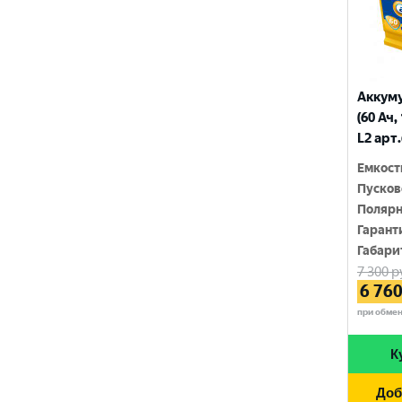
180 Ач
MEGA START
770 A
190 Ач
METACO
780 A
200 Ач
MILES
790 A
Аккум
210 Ач
(60 Ач,
MINSU
800 A
L2 арт
215 Ач
MOLL
815 A
Емкост
220 Ач
Пусков
MUTLU
820 A
Полярн
225 Ач
MYWAY
Гарант
830 A
230 Ач
Габари
NORDSTERN
840 A
7 300
р
250 Ач
6 76
NORDSTERN Evolution
850 A
при обме
OPTIMA
860 A
К
POLUS ARCTIC
870 A
Доб
RIDER