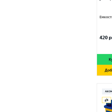
660 A
91 Ач
FORSE
670 A
92 Ач
Емкост
FUJISAN
680 A
95 Ач
FURUKAWA BATTERY
690 A
96 Ач
420
р
GANZ
700 A
97 Ач
GIGAWATT
710 A
100 Ач
GIVER
К
720 A
105 Ач
HANKOOK
730 A
Доб
110 Ач
HOG
740 A
120 Ач
HOWTER
750 A
АКО
132 Ач
ISKRA ENERGY
760 A
140 Ач
MAGNUM
765 A