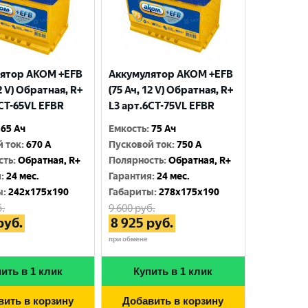
ятор AKOM +EFB
Аккумулятор AKOM +EFB
12 V) Обратная, R+
(75 Ач, 12 V) Обратная, R+
6CT-65VL EFBR
L3 арт.6СТ-75VL EFBR
65 Ач
Емкость
:
75 Ач
й ток
:
670 A
Пусковой ток
:
750 A
сть
:
Обратная, R+
Полярность
:
Обратная, R+
я
:
24 мес.
Гарантия
:
24 мес.
ы
:
242x175x190
Габариты
:
278x175x190
.
9 600
руб.
руб.
8 925
руб.
при обмене
ить в 1 клик
Купить в 1 клик
вить в корзину
Добавить в корзину