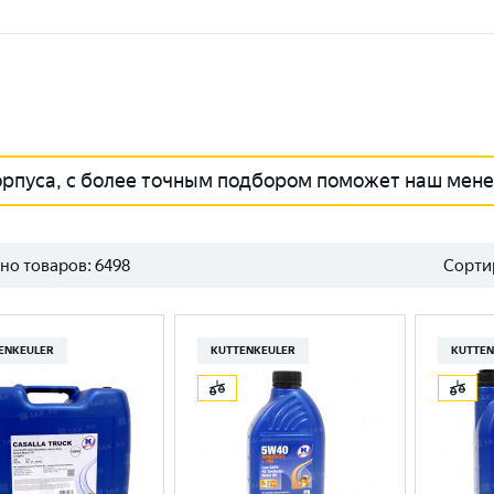
орпуса, с более точным подбором поможет наш мен
но товаров:
6498
Сорти
ENKEULER
KUTTENKEULER
KUTTEN