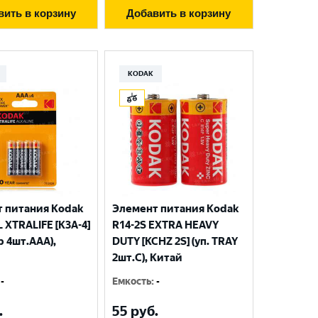
вить в корзину
Добавить в корзину
KODAK
 питания Kodak
Элемент питания Kodak
 XTRALIFE [K3A-4]
R14-2S EXTRA HEAVY
р 4шт.AАА),
DUTY [KCHZ 2S] (уп. TRAY
2шт.C), Китай
-
Емкость
:
-
.
55
руб.