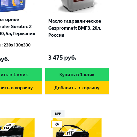
моторное
Масло гидравлическое
uler Sorotec 2
Gazpromneft ВМГЗ, 20л,
40, 5л, Германия
Россия
ы
:
230x130x330
3 475
руб.
уб.
ить в 1 клик
Купить в 1 клик
вить в корзину
Добавить в корзину
NPP