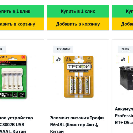
Москва
упить в 1 клик
Купить в 1 клик
Куп
авить в корзину
Добавить в корзину
Доба
AK
ТРОФФИ
ZUBR
Аккумул
Professio
ное устройство
Элемент питания Трофи
RT+ D5 
С8002B USB
R6-4BL (блистер 4шт.),
AAA] , Китай
Китай