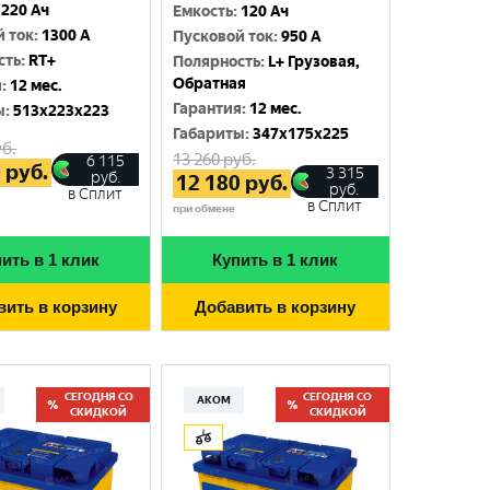
220 Ач
Емкость
:
120 Ач
й ток
:
1300 A
Пусковой ток
:
950 A
сть
:
RT+
Полярность
:
L+ Грузовая,
Обратная
я
:
12 мес.
Гарантия
:
12 мес.
ы
:
513x223x223
Габариты
:
347x175x225
б.
13 260
руб.
6 115
0
руб.
3 315
руб.
12 180
руб.
руб.
в Сплит
в Сплит
при обмене
ить в 1 клик
Купить в 1 клик
вить в корзину
Добавить в корзину
СЕГОДНЯ СО
СЕГОДНЯ СО
АКОМ
СКИДКОЙ
СКИДКОЙ