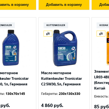
авить в корзину
Добавить в корзину
Доба
ENKEULER
KUTTENKEULER
KODAK
Элемент
 моторное
Масло моторное
LR03-4BL
Выберите ваш город
keuler Tronicstar
Kuttenkeuler Tronicstar
(блисте
0, 1л, Германия
C2 5W30, 5л, Германия
Китай
ты
:
130x70x145
Габариты
:
230x130x330
Великий Новгород
Санкт-Петербург
Емкость
:
Гатчина
Смоленск
руб.
4 860
руб.
85
руб