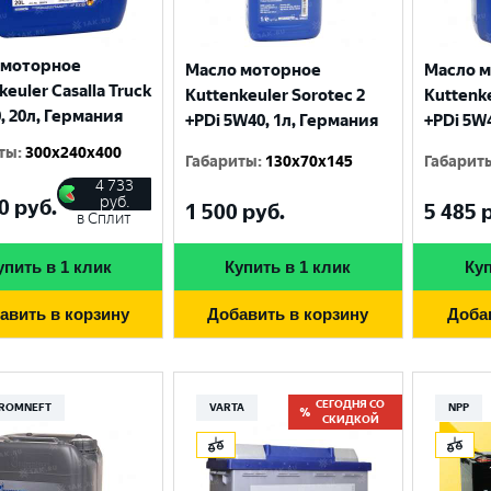
 моторное
Масло моторное
Масло 
keuler Casalla Truck
Kuttenkeuler Sorotec 2
Kuttenke
, 20л, Германия
+PDi 5W40, 1л, Германия
+PDi 5W
ты
:
300x240x400
Габариты
:
130x70x145
Габарит
4 733
руб.
0
руб.
1 500
руб.
5 485
р
в Сплит
упить в 1 клик
Купить в 1 клик
Куп
авить в корзину
Добавить в корзину
Доба
СЕГОДНЯ СО
ROMNEFT
VARTA
NPP
СКИДКОЙ