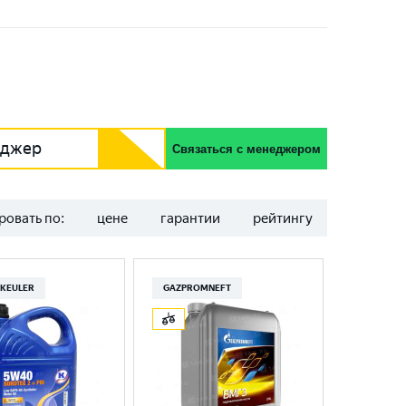
еджер
Связаться с менеджером
ровать по:
цене
гарантии
рейтингу
KEULER
GAZPROMNEFT