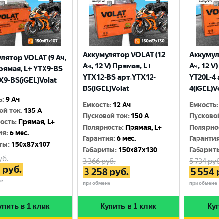
Аккумулятор VOLAT (12
Аккумул
лятор VOLAT (9 Ач,
Ач, 12 V) Прямая, L+
Ач, 12 V
Прямая, L+ YTX9-BS
YTX12-BS арт.YTX12-
YT20L-4 
X9-BS(iGEL)Volat
BS(iGEL)Volat
4(iGEL)V
ь
:
9 Ач
Емкость
:
12 Ач
Емкость
:
ой ток
:
135 A
Пусковой ток
:
150 A
Пусково
ость
:
Прямая, L+
Полярность
:
Прямая, L+
Полярно
ия
:
6 мес.
Гарантия
:
6 мес.
Гаранти
ты
:
150x87x107
Габариты
:
150x87x130
Габарит
уб.
3 366
руб.
5 734
руб
3
руб.
3 258
руб.
5 554
не
при обмене
при обмене
упить в 1 клик
Купить в 1 клик
Куп