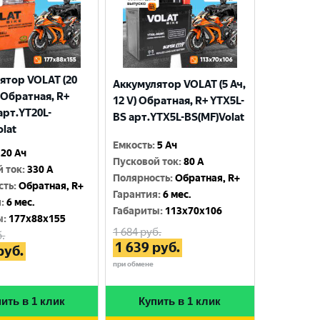
ятор VOLAT (20
Аккумулятор VOLAT (5 Ач,
) Обратная, R+
12 V) Обратная, R+ YTX5L-
арт.YT20L-
BS арт.YTX5L-BS(MF)Volat
olat
Емкость
:
5 Ач
20 Ач
Пусковой ток
:
80 A
й ток
:
330 A
Полярность
:
Обратная, R+
сть
:
Обратная, R+
Гарантия
:
6 мес.
я
:
6 мес.
Габариты
:
113x70x106
ы
:
177x88x155
1 684
руб.
.
1 639
руб.
руб.
при обмене
ить в 1 клик
Купить в 1 клик