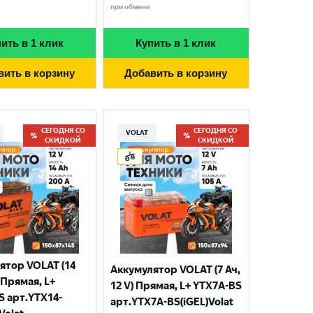
при обмене
ить в 1 клик
Купить в 1 клик
вить в корзину
Добавить в корзину
СЕГОДНЯ СО
СЕГОДНЯ СО
VOLAT
СКИДКОЙ
СКИДКОЙ
ятор VOLAT (14
Аккумулятор VOLAT (7 Ач,
) Прямая, L+
12 V) Прямая, L+ YTX7A-BS
S арт.YTX14-
арт.YTX7A-BS(iGEL)Volat