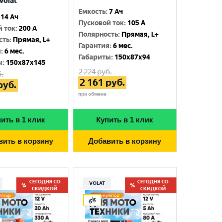
Volat
Емкость
:
7 Ач
14 Ач
Пусковой ток
:
105 A
й ток
:
200 A
Полярность
:
Прямая, L+
сть
:
Прямая, L+
Гарантия
:
6 мес.
я
:
6 мес.
Габариты
:
150x87x94
ы
:
150x87x145
2 224
руб.
.
2 161
руб.
руб.
при обмене
ить в 1 клик
Купить в 1 клик
вить в корзину
Добавить в корзину
СЕГОДНЯ СО
СЕГОДНЯ СО
VOLAT
СКИДКОЙ
СКИДКОЙ