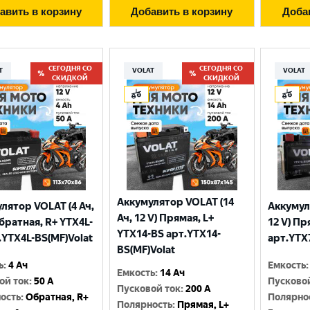
авить в корзину
Добавить в корзину
Доба
СЕГОДНЯ СО
СЕГОДНЯ СО
T
VOLAT
VOLAT
СКИДКОЙ
СКИДКОЙ
Аккумулятор VOLAT (14
лятор VOLAT (4 Ач,
Аккумул
Ач, 12 V) Прямая, L+
Обратная, R+ YTX4L-
12 V) Пр
YTX14-BS арт.YTX14-
.YTX4L-BS(MF)Volat
арт.YTX
BS(MF)Volat
ь
:
4 Ач
Емкость
:
Емкость
:
14 Ач
ой ток
:
50 A
Пусково
Пусковой ток
:
200 A
ость
:
Обратная, R+
Полярно
Полярность
:
Прямая, L+