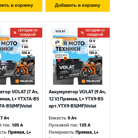
вить в корзину
Добавить в корзину
СЕГОДНЯ СО
СЕГОДНЯ СО
VOLAT
СКИДКОЙ
СКИДКОЙ
ятор VOLAT (7 Ач,
Аккумулятор VOLAT (9 Ач,
ямая, L+ YTX7A-BS
12 V) Прямая, L+ YTX9-BS
7A-BS(MF)Volat
арт.YTX9-BS(MF)Volat
7 Ач
Емкость
:
9 Ач
й ток
:
105 A
Пусковой ток
:
135 A
сть
:
Прямая, L+
Полярность
:
Прямая, L+