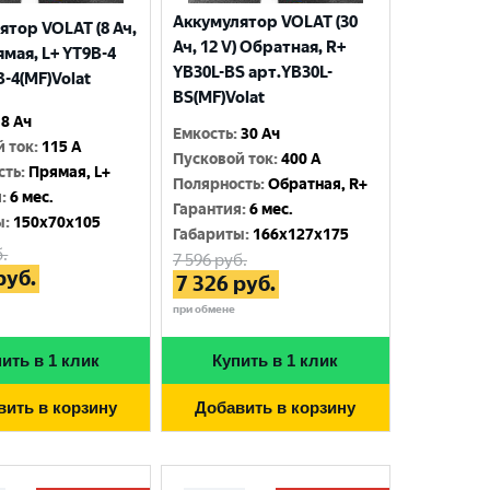
Аккумулятор VOLAT (30
ятор VOLAT (8 Ач,
Ач, 12 V) Обратная, R+
ямая, L+ YT9B-4
YB30L-BS арт.YB30L-
-4(MF)Volat
BS(MF)Volat
8 Ач
Емкость
:
30 Ач
й ток
:
115 A
Пусковой ток
:
400 A
сть
:
Прямая, L+
Полярность
:
Обратная, R+
я
:
6 мес.
Гарантия
:
6 мес.
ы
:
150x70x105
Габариты
:
166x127x175
.
7 596
руб.
руб.
7 326
руб.
при обмене
ить в 1 клик
Купить в 1 клик
вить в корзину
Добавить в корзину