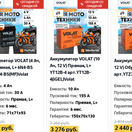
СЕГОДНЯ СО
СЕГОДНЯ СО
T
VOLAT
VOLAT
СКИДКОЙ
СКИДКОЙ
Аккумулятор VOLAT (10
лятор VOLAT (4 Ач,
Аккумул
Ач, 12 V) Прямая, L+
рямая, L+ 6N4-BS
12 V) Об
YT12B-4 арт.YT12B-
4-BS(MF)Volat
арт.YTZ7
4(iGEL)Volat
ь
:
4 Ач
Емкость
:
Емкость
:
10 Ач
ой ток
:
30 A
Пусково
Пусковой ток
:
155 A
ость
:
Прямая, L+
Полярно
Полярность
:
Прямая, L+
ия
:
6 мес.
Гаранти
Гарантия
:
6 мес.
ты
:
71x71x93
Габарит
Габариты
:
150x70x130
уб.
2 494
руб
3 366
руб.
0
руб.
2 440
3 276
руб.