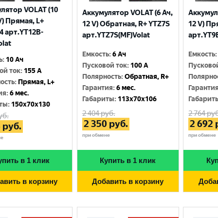
лятор VOLAT (10
Аккумулятор VOLAT (6 Ач,
Аккумул
V) Прямая, L+
12 V) Обратная, R+ YTZ7S
12 V) Пр
4 арт.YT12B-
арт.YTZ7S(MF)Volat
арт.YT9B
olat
Емкость
:
6 Ач
Емкость
:
ь
:
10 Ач
Пусковой ток
:
100 A
Пусково
ой ток
:
155 A
Полярность
:
Обратная, R+
Полярно
ость
:
Прямая, L+
Гарантия
:
6 мес.
Гаранти
ия
:
6 мес.
Габариты
:
113x70x106
Габарит
ты
:
150x70x130
2 404
руб.
2 764
руб
уб.
2 350
руб.
2 692
6
руб.
при обмене
при обмене
не
упить в 1 клик
Купить в 1 клик
Куп
авить в корзину
Добавить в корзину
Доба