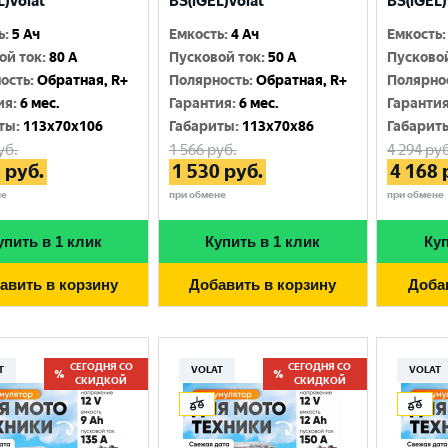
L)Volat
BS(iGEL)Volat
BS(iGEL)
Москва
ь
:
5 Ач
Емкость
:
4 Ач
Емкость
:
ой ток
:
80 A
Пусковой ток
:
50 A
Пусково
ость
:
Обратная, R+
Полярность
:
Обратная, R+
Полярно
ия
:
6 мес.
Гарантия
:
6 мес.
Гаранти
ты
:
113x70x106
Габариты
:
113x70x86
Габарит
уб.
1 566
руб.
4 294
руб
9
руб.
1 530
руб.
4 168
не
при обмене
при обмене
упить в 1 клик
Купить в 1 клик
Куп
авить в корзину
Добавить в корзину
Доба
СЕГОДНЯ СО
СЕГОДНЯ СО
T
VOLAT
VOLAT
СКИДКОЙ
СКИДКОЙ