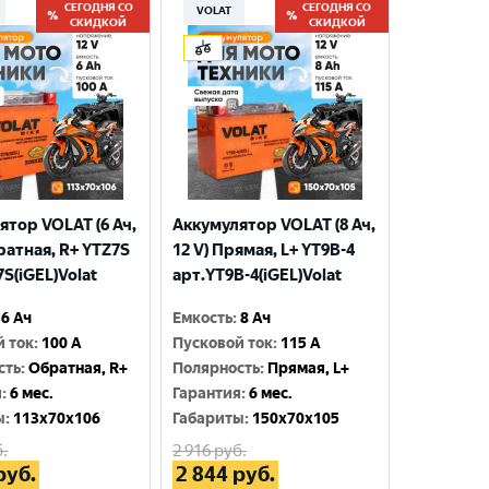
СЕГОДНЯ СО
СЕГОДНЯ СО
VOLAT
СКИДКОЙ
СКИДКОЙ
ятор VOLAT (6 Ач,
Аккумулятор VOLAT (8 Ач,
ратная, R+ YTZ7S
12 V) Прямая, L+ YT9B-4
S(iGEL)Volat
арт.YT9B-4(iGEL)Volat
6 Ач
Емкость
:
8 Ач
й ток
:
100 A
Пусковой ток
:
115 A
сть
:
Обратная, R+
Полярность
:
Прямая, L+
я
:
6 мес.
Гарантия
:
6 мес.
ы
:
113x70x106
Габариты
:
150x70x105
.
2 916
руб.
руб.
2 844
руб.