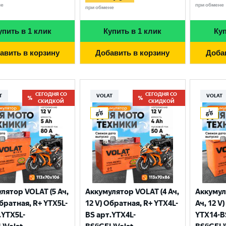
не
при обмене
при обмене
упить в 1 клик
Купить в 1 клик
Куп
авить в корзину
Добавить в корзину
Доба
СЕГОДНЯ СО
СЕГОДНЯ СО
T
VOLAT
VOLAT
СКИДКОЙ
СКИДКОЙ
Выберите ваш город
лятор VOLAT (5 Ач,
Аккумулятор VOLAT (4 Ач,
Аккумул
Великий Новгород
Санкт-Петербург
Обратная, R+ YTX5L-
12 V) Обратная, R+ YTX4L-
Ач, 12 V
Гатчина
Смоленск
.YTX5L-
BS арт.YTX4L-
YTX14-B