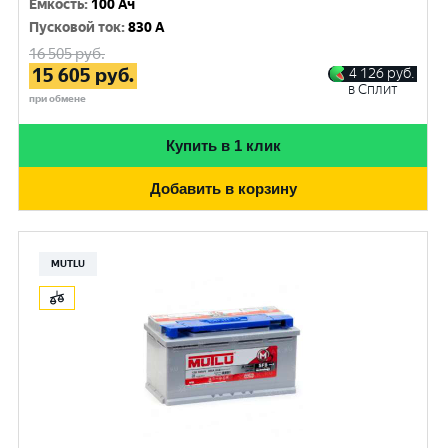
Емкость
:
100 Ач
Пусковой ток
:
830 A
16 505
руб.
15 605
руб.
4 126
руб.
в Сплит
при обмене
Купить в 1 клик
Добавить в корзину
MUTLU