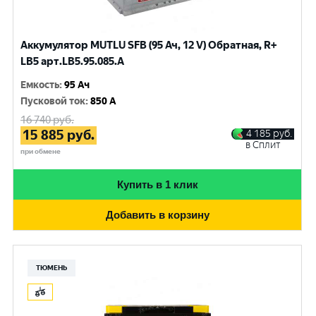
Аккумулятор MUTLU SFB (95 Ач, 12 V) Обратная, R+
LB5 арт.LВ5.95.085.A
Емкость
:
95 Ач
Пусковой ток
:
850 A
16 740
руб.
15 885
руб.
4 185
руб.
в Сплит
при обмене
Купить в 1 клик
Добавить в корзину
ТЮМЕНЬ