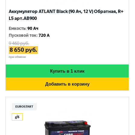
Аккумулятор ATLANT Black (90 Ач, 12 V) Обратная, R+
L5 арт.AB900
Емкость
:
90 Ач
Пусковой ток
:
720 A
9 460
руб.
8 650
руб.
при обмене
Купить в 1 клик
Добавить в корзину
EUROSTART