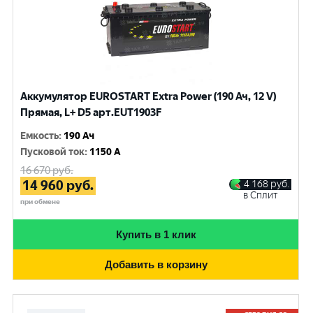
Аккумулятор EUROSTART Extra Power (190 Ач, 12 V)
Прямая, L+ D5 арт.EUT1903F
Емкость
:
190 Ач
Пусковой ток
:
1150 A
16 670
руб.
14 960
руб.
4 168
руб.
в Сплит
при обмене
Купить в 1 клик
Добавить в корзину