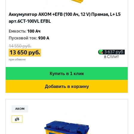
Аккумулятор AKOM +EFB (100 Ач, 12 V) Прямая, L+ L5
арт.6СТ-100VL EFBL
Емкость
:
100 Ач
Пусковой ток
:
930 A
14 550
руб.
13 650
руб.
3 637
руб.
в Сплит
при обмене
Купить в 1 клик
Добавить в корзину
АКОМ