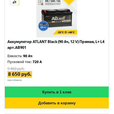
Аккумулятор ATLANT Black (90 Ач, 12 V) Прямая, L+ L4
арт.AB901
Емкость
:
90 Ач
Пусковой ток
:
720 A
9 460
руб.
8 650
руб.
при обмене
Купить в 1 клик
Добавить в корзину