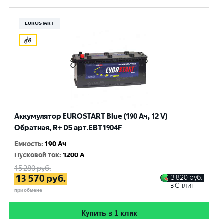
EUROSTART
Аккумулятор EUROSTART Blue (190 Ач, 12 V)
Обратная, R+ D5 арт.EBT1904F
Емкость
:
190 Ач
Пусковой ток
:
1200 A
15 280
руб.
13 570
руб.
3 820
руб.
в Сплит
при обмене
Купить в 1 клик