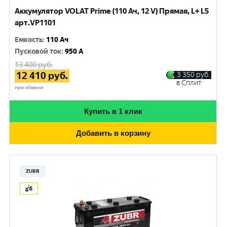
Аккумулятор VOLAT Prime (110 Ач, 12 V) Прямая, L+ L5
арт.VP1101
Емкость
:
110 Ач
Пусковой ток
:
950 A
13 400
руб.
12 410
руб.
3 350
руб.
в Сплит
при обмене
Купить в 1 клик
Добавить в корзину
ZUBR