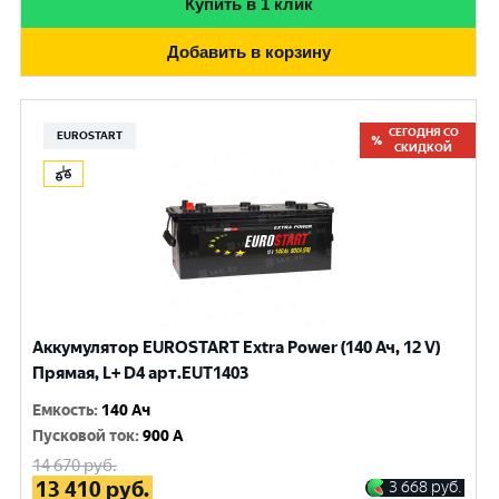
Купить в 1 клик
Добавить в корзину
СЕГОДНЯ СО
EUROSTART
СКИДКОЙ
Аккумулятор EUROSTART Extra Power (140 Ач, 12 V)
Прямая, L+ D4 арт.EUT1403
Емкость
:
140 Ач
Пусковой ток
:
900 A
14 670
руб.
13 410
руб.
3 668
руб.