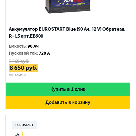
Аккумулятор EUROSTART Blue (90 Ач, 12 V) Обратная,
R+ L5 арт.EB900
Емкость
:
90 Ач
Пусковой ток
:
720 A
9 460
руб.
8 650
руб.
при обмене
Купить в 1 клик
Добавить в корзину
EUROSTART