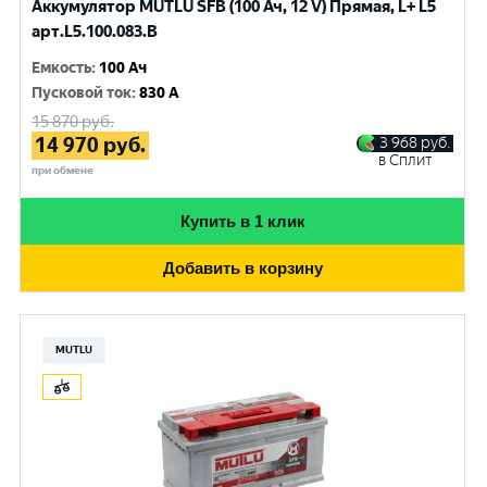
Аккумулятор MUTLU SFB (100 Ач, 12 V) Прямая, L+ L5
арт.L5.100.083.B
Емкость
:
100 Ач
Пусковой ток
:
830 A
15 870
руб.
14 970
руб.
3 968
руб.
в Сплит
при обмене
Купить в 1 клик
Добавить в корзину
MUTLU