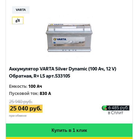
VARTA
Аккумулятор VARTA Silver Dynamic (100 Ач, 12 V)
Обратная, R+ L5 арт.533105
Емкость
:
100 Ач
Пусковой ток
:
830 A
25 940
руб.
25 040
руб.
6 485
руб.
в Сплит
при обмене
Купить в 1 клик