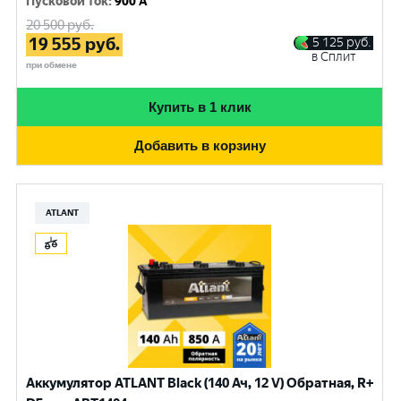
Пусковой ток
:
900 A
20 500
руб.
19 555
руб.
5 125
руб.
в Сплит
при обмене
Купить в 1 клик
Добавить в корзину
ATLANT
Аккумулятор ATLANT Black (140 Ач, 12 V) Обратная, R+