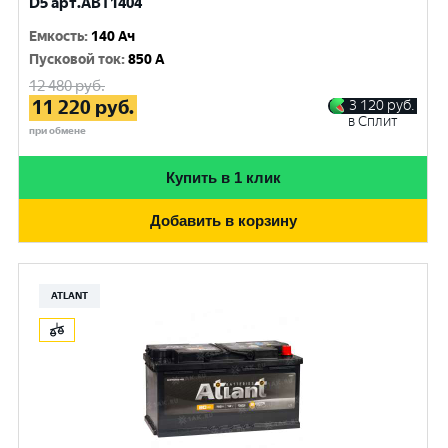
D5 арт.ABT1404
Емкость
:
140 Ач
Пусковой ток
:
850 A
12 480
руб.
11 220
руб.
3 120
руб.
в Сплит
при обмене
Купить в 1 клик
Добавить в корзину
ATLANT