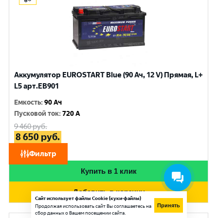
Аккумулятор EUROSTART Blue (90 Ач, 12 V) Прямая, L+
L5 арт.EB901
Емкость
:
90 Ач
Пусковой ток
:
720 A
9 460
руб.
8 650
руб.
при обмене
Фильтр
Купить в 1 клик
Добавить в корзину
Сайт использует файлы Cookie (куки-файлы)
Принять
Продолжая использовать сайт Вы соглашаетесь на
сбор данных о Вашем посещении сайта.