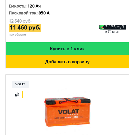
Емкость
:
120 Ач
Пусковой ток
:
850 A
12 540
руб.
11 460
руб.
3 135
руб.
в Сплит
при обмене
Купить в 1 клик
Добавить в корзину
VOLAT