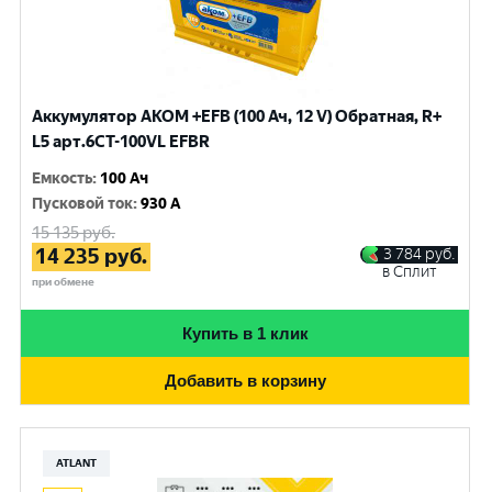
Аккумулятор AKOM +EFB (100 Ач, 12 V) Обратная, R+
L5 арт.6СТ-100VL EFBR
Емкость
:
100 Ач
Пусковой ток
:
930 A
15 135
руб.
14 235
руб.
3 784
руб.
в Сплит
при обмене
Купить в 1 клик
Добавить в корзину
ATLANT