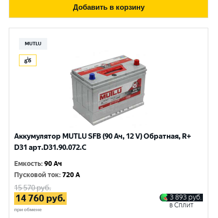
Добавить в корзину
MUTLU
Аккумулятор MUTLU SFB (90 Ач, 12 V) Обратная, R+
D31 арт.D31.90.072.C
Емкость
:
90 Ач
Пусковой ток
:
720 A
15 570
руб.
14 760
руб.
3 893
руб.
в Сплит
при обмене