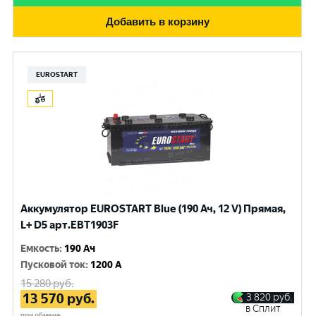
Добавить в корзину
EUROSTART
Аккумулятор EUROSTART Blue (190 Ач, 12 V) Прямая,
L+ D5 арт.EBT1903F
Емкость
:
190 Ач
Пусковой ток
:
1200 A
15 280
руб.
13 570
руб.
3 820
руб.
в Сплит
при обмене