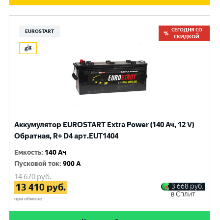
СЕГОДНЯ СО
EUROSTART
СКИДКОЙ
Аккумулятор EUROSTART Extra Power (140 Ач, 12 V)
Обратная, R+ D4 арт.EUT1404
Емкость
:
140 Ач
Пусковой ток
:
900 A
14 670
руб.
13 410
руб.
3 668
руб.
в Сплит
при обмене