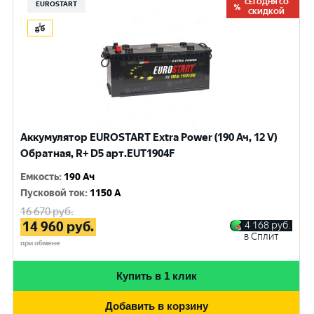
СЕГОДНЯ СО
EUROSTART
СКИДКОЙ
Аккумулятор EUROSTART Extra Power (190 Ач, 12 V)
Обратная, R+ D5 арт.EUT1904F
Емкость
:
190 Ач
Пусковой ток
:
1150 A
16 670
руб.
14 960
руб.
4 168
руб.
в Сплит
при обмене
Купить в 1 клик
Добавить в корзину