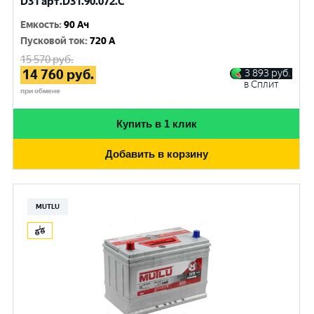
D31 арт.D31.90.072.C
Емкость
:
90 Ач
Пусковой ток
:
720 A
15 570
руб.
14 760
руб.
3 893
руб.
в Сплит
при обмене
Купить в 1 клик
Добавить в корзину
MUTLU