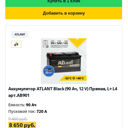
Купить в 1 клик
Добавить в корзину
ATLANT
Аккумулятор ATLANT Black (90 Ач, 12 V) Прямая, L+ L4
арт.AB901
Емкость
:
90 Ач
Пусковой ток
:
720 A
9 460
руб.
8 650
руб.