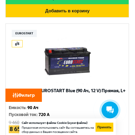
Добавить в корзину
EUROSTART
Аккумулятор EUROSTART Blue (90 Ач, 12 V) Прямая, L+
Фильтр
L5 арт.EB901
Емкость
:
90 Ач
Пусковой ток
:
720 A
9 460
руб.
Сайт использует файлы Cookie (куки-файлы)
Принять
8 650
Продолжая использовать сайт Вы соглашаетесь на
руб.
сбор данных о Вашем посещении сайта.