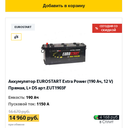
Добавить в корзину
СЕГОДНЯ СО
EUROSTART
СКИДКОЙ
Аккумулятор EUROSTART Extra Power (190 Ач, 12 V)
Прямая, L+ D5 арт.EUT1903F
Емкость
:
190 Ач
Пусковой ток
:
1150 A
16 670
руб.
14 960
руб.
4 168
руб.
в Сплит
при обмене