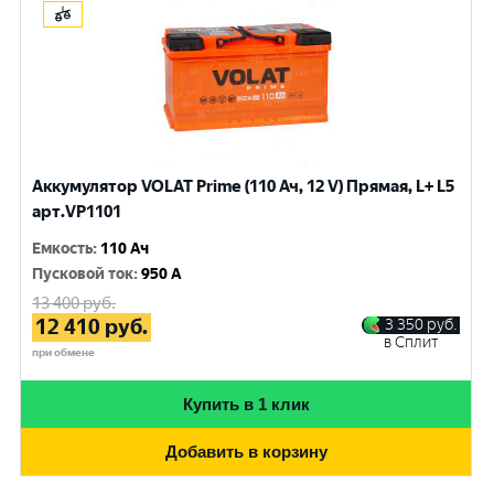
Аккумулятор VOLAT Prime (110 Ач, 12 V) Прямая, L+ L5
арт.VP1101
Емкость
:
110 Ач
Пусковой ток
:
950 A
13 400
руб.
12 410
руб.
3 350
руб.
в Сплит
при обмене
Купить в 1 клик
Добавить в корзину