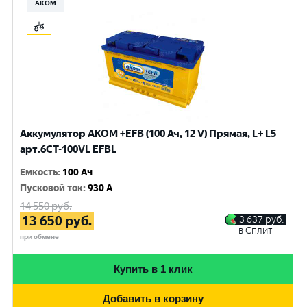
АКОМ
Аккумулятор AKOM +EFB (100 Ач, 12 V) Прямая, L+ L5
арт.6СТ-100VL EFBL
Емкость
:
100 Ач
Пусковой ток
:
930 A
14 550
руб.
13 650
руб.
3 637
руб.
в Сплит
при обмене
Купить в 1 клик
Добавить в корзину