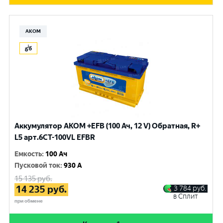
АКОМ
Аккумулятор AKOM +EFB (100 Ач, 12 V) Обратная, R+
L5 арт.6СТ-100VL EFBR
Емкость
:
100 Ач
Пусковой ток
:
930 A
15 135
руб.
14 235
руб.
3 784
руб.
в Сплит
при обмене