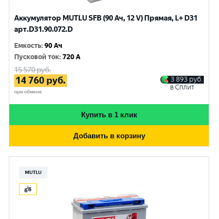
Аккумулятор MUTLU SFB (90 Ач, 12 V) Прямая, L+ D31
арт.D31.90.072.D
Емкость
:
90 Ач
Пусковой ток
:
720 A
15 570
руб.
14 760
руб.
3 893
руб.
в Сплит
при обмене
Купить в 1 клик
Добавить в корзину
MUTLU