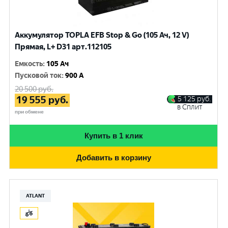
Аккумулятор TOPLA EFB Stop & Go (105 Ач, 12 V)
Прямая, L+ D31 арт.112105
Емкость
:
105 Ач
Пусковой ток
:
900 A
20 500
руб.
19 555
руб.
5 125
руб.
в Сплит
при обмене
Купить в 1 клик
Добавить в корзину
ATLANT