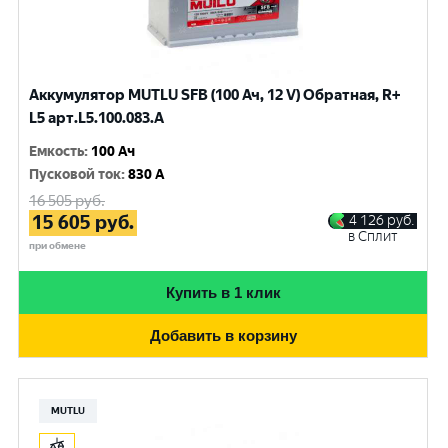
Аккумулятор MUTLU SFB (100 Ач, 12 V) Обратная, R+
L5 арт.L5.100.083.A
Емкость
:
100 Ач
Пусковой ток
:
830 A
16 505
руб.
15 605
руб.
4 126
руб.
в Сплит
при обмене
Купить в 1 клик
Добавить в корзину
MUTLU