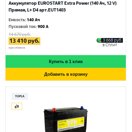
Аккумулятор EUROSTART Extra Power (140 Ач, 12 V)
Прямая, L+ D4 арт.EUT1403
Емкость
:
140 Ач
Пусковой ток
:
900 A
14 670
руб.
13 410
руб.
3 668
руб.
в Сплит
при обмене
Купить в 1 клик
Добавить в корзину
TOPLA