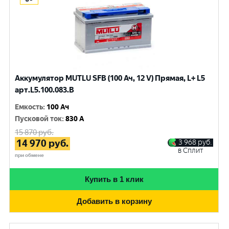
Аккумулятор MUTLU SFB (100 Ач, 12 V) Прямая, L+ L5
арт.L5.100.083.B
Емкость
:
100 Ач
Пусковой ток
:
830 A
15 870
руб.
14 970
руб.
3 968
руб.
в Сплит
при обмене
Купить в 1 клик
Добавить в корзину