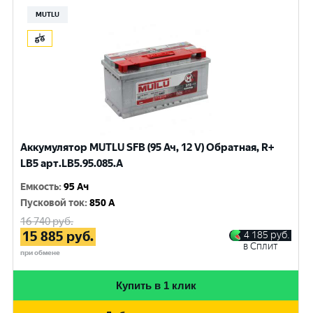
MUTLU
Аккумулятор MUTLU SFB (95 Ач, 12 V) Обратная, R+
LB5 арт.LВ5.95.085.A
Емкость
:
95 Ач
Пусковой ток
:
850 A
16 740
руб.
15 885
руб.
4 185
руб.
в Сплит
при обмене
Купить в 1 клик