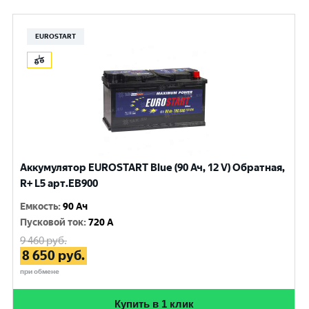
EUROSTART
Аккумулятор EUROSTART Blue (90 Ач, 12 V) Обратная,
R+ L5 арт.EB900
Емкость
:
90 Ач
Пусковой ток
:
720 A
9 460
руб.
8 650
руб.
при обмене
Купить в 1 клик