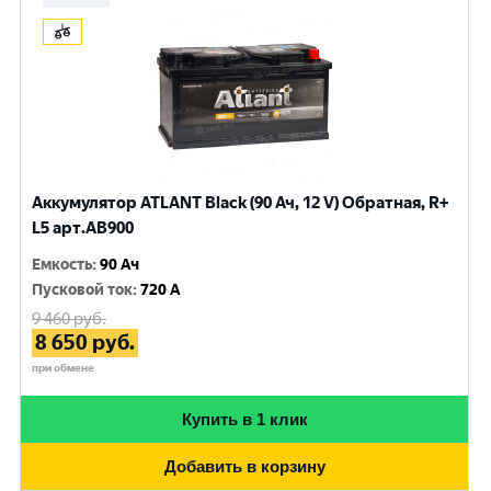
Аккумулятор ATLANT Black (90 Ач, 12 V) Обратная, R+
L5 арт.AB900
Емкость
:
90 Ач
Пусковой ток
:
720 A
9 460
руб.
8 650
руб.
при обмене
Купить в 1 клик
Добавить в корзину