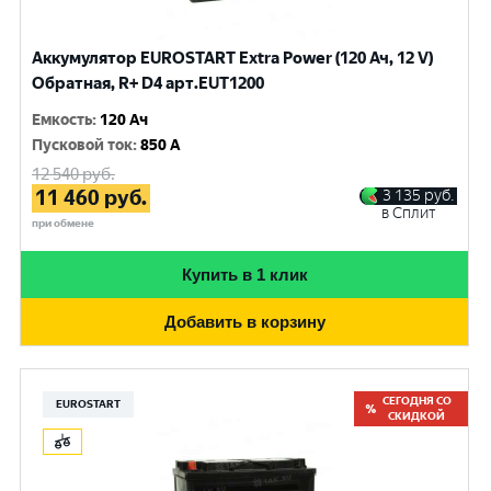
Аккумулятор EUROSTART Extra Power (120 Ач, 12 V)
Обратная, R+ D4 арт.EUT1200
Емкость
:
120 Ач
Пусковой ток
:
850 A
12 540
руб.
11 460
руб.
3 135
руб.
в Сплит
при обмене
Купить в 1 клик
Добавить в корзину
СЕГОДНЯ СО
EUROSTART
СКИДКОЙ