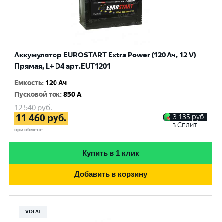
Аккумулятор EUROSTART Extra Power (120 Ач, 12 V)
Прямая, L+ D4 арт.EUT1201
Емкость
:
120 Ач
Пусковой ток
:
850 A
12 540
руб.
11 460
руб.
3 135
руб.
в Сплит
при обмене
Купить в 1 клик
Добавить в корзину
VOLAT