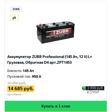
ZUBR
Аккумулятор ZUBR Professional (145 Ач, 12 V) L+
Грузовая, Обратная D4 арт.ZPT1453
Емкость
:
145 Ач
Пусковой ток
:
950 A
15 990
руб.
14 685
руб.
3 998
руб.
в Сплит
при обмене
Купить в 1 клик