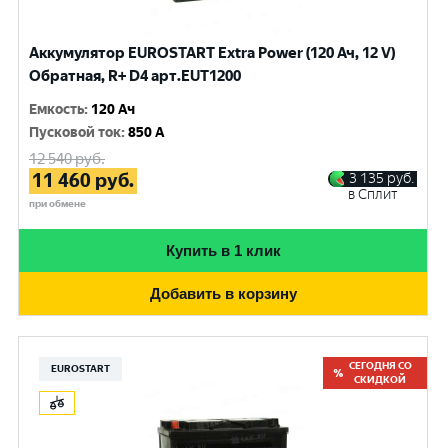
Аккумулятор EUROSTART Extra Power (120 Ач, 12 V)
Обратная, R+ D4 арт.EUT1200
Емкость
:
120 Ач
Пусковой ток
:
850 A
12 540
руб.
11 460
руб.
3 135
руб.
в Сплит
при обмене
Купить в 1 клик
Добавить в корзину
СЕГОДНЯ СО
EUROSTART
СКИДКОЙ