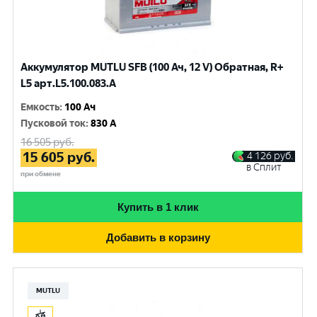
Аккумулятор MUTLU SFB (100 Ач, 12 V) Обратная, R+
L5 арт.L5.100.083.A
Емкость
:
100 Ач
Пусковой ток
:
830 A
16 505
руб.
15 605
руб.
4 126
руб.
в Сплит
при обмене
Купить в 1 клик
Добавить в корзину
MUTLU