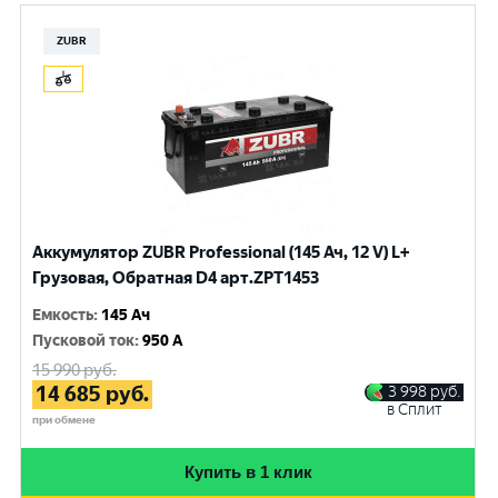
ZUBR
Аккумулятор ZUBR Professional (145 Ач, 12 V) L+
Грузовая, Обратная D4 арт.ZPT1453
Емкость
:
145 Ач
Пусковой ток
:
950 A
15 990
руб.
14 685
руб.
3 998
руб.
в Сплит
при обмене
Купить в 1 клик