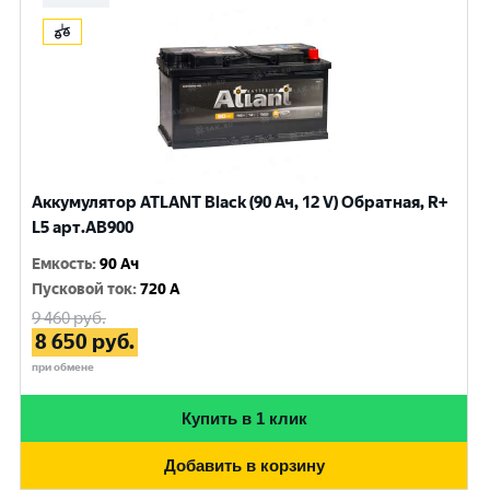
Аккумулятор ATLANT Black (90 Ач, 12 V) Обратная, R+
L5 арт.AB900
Емкость
:
90 Ач
Пусковой ток
:
720 A
9 460
руб.
8 650
руб.
при обмене
Купить в 1 клик
Добавить в корзину