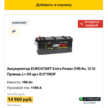
Добавить в корзину
СЕГОДНЯ СО
EUROSTART
СКИДКОЙ
Аккумулятор EUROSTART Extra Power (190 Ач, 12 V)
Прямая, L+ D5 арт.EUT1903F
Емкость
:
190 Ач
Пусковой ток
:
1150 A
16 670
руб.
14 960
руб.
4 168
руб.
в Сплит
при обмене