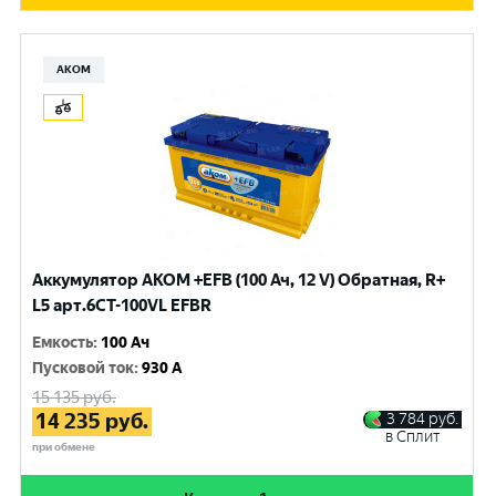
АКОМ
Аккумулятор AKOM +EFB (100 Ач, 12 V) Обратная, R+
L5 арт.6СТ-100VL EFBR
Емкость
:
100 Ач
Пусковой ток
:
930 A
15 135
руб.
14 235
руб.
3 784
руб.
в Сплит
при обмене