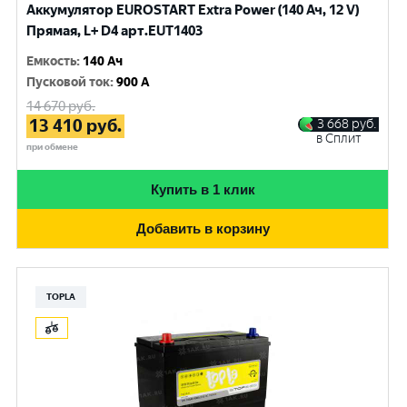
Аккумулятор EUROSTART Extra Power (140 Ач, 12 V)
Прямая, L+ D4 арт.EUT1403
Емкость
:
140 Ач
Пусковой ток
:
900 A
14 670
руб.
13 410
руб.
3 668
руб.
в Сплит
при обмене
Купить в 1 клик
Добавить в корзину
TOPLA