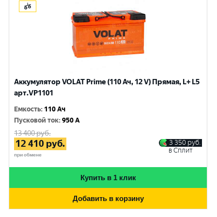
Аккумулятор VOLAT Prime (110 Ач, 12 V) Прямая, L+ L5
арт.VP1101
Емкость
:
110 Ач
Пусковой ток
:
950 A
13 400
руб.
12 410
руб.
3 350
руб.
в Сплит
при обмене
Купить в 1 клик
Добавить в корзину