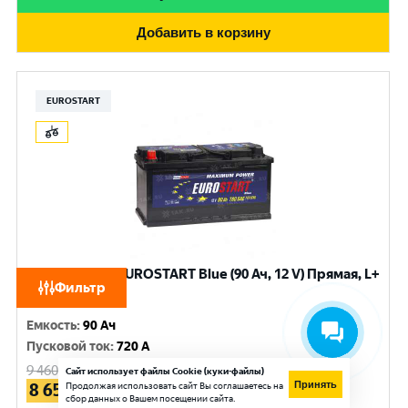
Добавить в корзину
EUROSTART
Аккумулятор EUROSTART Blue (90 Ач, 12 V) Прямая, L+
Фильтр
L5 арт.EB901
Емкость
:
90 Ач
Пусковой ток
:
720 A
9 460
руб.
Сайт использует файлы Cookie (куки-файлы)
Принять
8 650
Продолжая использовать сайт Вы соглашаетесь на
руб.
сбор данных о Вашем посещении сайта.