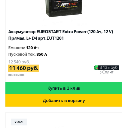
Аккумулятор EUROSTART Extra Power (120 Ач, 12 V)
Прямая, L+ D4 арт.EUT1201
Емкость
:
120 Ач
Пусковой ток
:
850 A
12 540
руб.
11 460
руб.
3 135
руб.
в Сплит
при обмене
Купить в 1 клик
Добавить в корзину
VOLAT