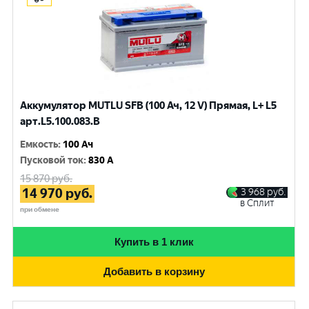
Аккумулятор MUTLU SFB (100 Ач, 12 V) Прямая, L+ L5
арт.L5.100.083.B
Емкость
:
100 Ач
Пусковой ток
:
830 A
15 870
руб.
14 970
руб.
3 968
руб.
в Сплит
при обмене
Купить в 1 клик
Добавить в корзину