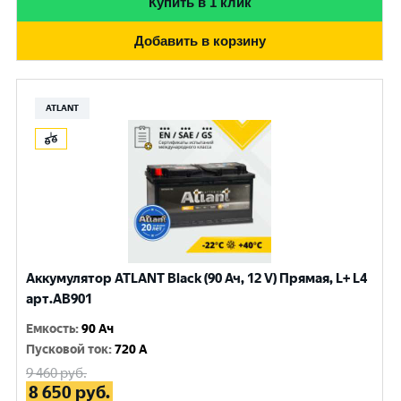
Купить в 1 клик
Добавить в корзину
ATLANT
Аккумулятор ATLANT Black (90 Ач, 12 V) Прямая, L+ L4
арт.AB901
Емкость
:
90 Ач
Пусковой ток
:
720 A
9 460
руб.
8 650
руб.