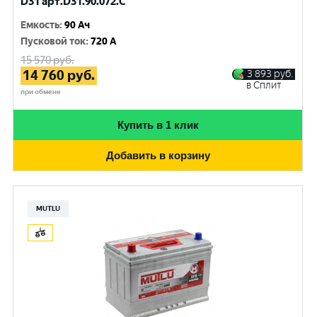
D31 арт.D31.90.072.C
Емкость
:
90 Ач
Пусковой ток
:
720 A
15 570
руб.
14 760
руб.
3 893
руб.
в Сплит
при обмене
Купить в 1 клик
Добавить в корзину
MUTLU