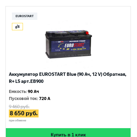
EUROSTART
Аккумулятор EUROSTART Blue (90 Ач, 12 V) Обратная,
R+ L5 арт.EB900
Емкость
:
90 Ач
Пусковой ток
:
720 A
9 460
руб.
8 650
руб.
при обмене
Купить в 1 клик