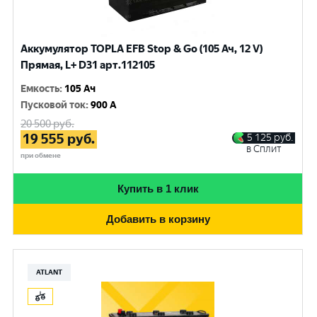
Аккумулятор TOPLA EFB Stop & Go (105 Ач, 12 V)
Прямая, L+ D31 арт.112105
Емкость
:
105 Ач
Пусковой ток
:
900 A
20 500
руб.
19 555
руб.
5 125
руб.
в Сплит
при обмене
Купить в 1 клик
Добавить в корзину
ATLANT