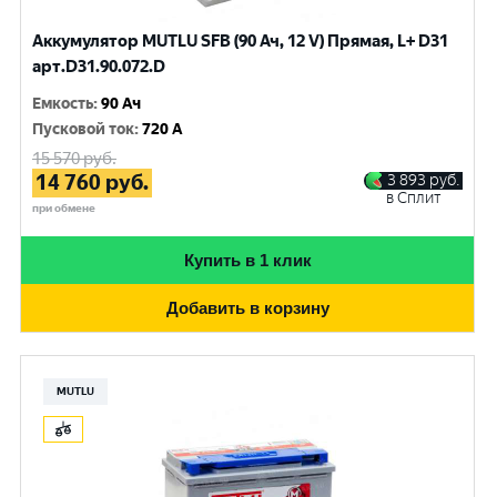
Аккумулятор MUTLU SFB (90 Ач, 12 V) Прямая, L+ D31
арт.D31.90.072.D
Емкость
:
90 Ач
Пусковой ток
:
720 A
15 570
руб.
14 760
руб.
3 893
руб.
в Сплит
при обмене
Купить в 1 клик
Добавить в корзину
MUTLU