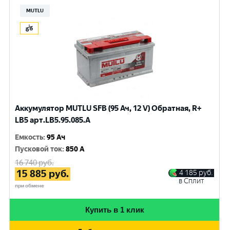
MUTLU
Аккумулятор MUTLU SFB (95 Ач, 12 V) Обратная, R+
LB5 арт.LВ5.95.085.A
Емкость
:
95 Ач
Пусковой ток
:
850 A
16 740
руб.
15 885
руб.
4 185
руб.
в Сплит
при обмене
Купить в 1 клик