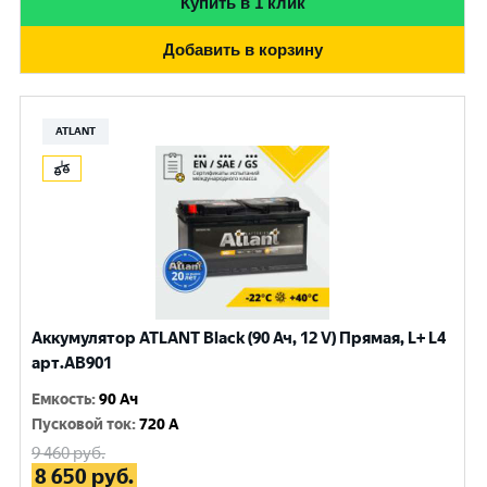
Купить в 1 клик
Добавить в корзину
ATLANT
Аккумулятор ATLANT Black (90 Ач, 12 V) Прямая, L+ L4
арт.AB901
Емкость
:
90 Ач
Пусковой ток
:
720 A
9 460
руб.
8 650
руб.