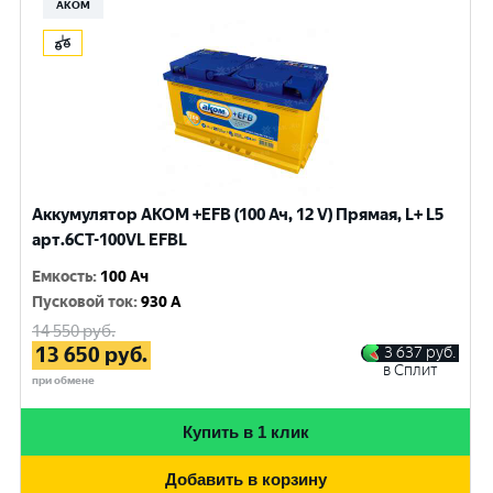
АКОМ
Аккумулятор AKOM +EFB (100 Ач, 12 V) Прямая, L+ L5
арт.6СТ-100VL EFBL
Емкость
:
100 Ач
Пусковой ток
:
930 A
14 550
руб.
13 650
руб.
3 637
руб.
в Сплит
при обмене
Купить в 1 клик
Добавить в корзину