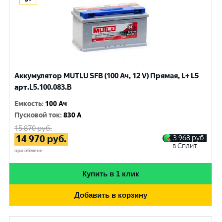
Аккумулятор MUTLU SFB (100 Ач, 12 V) Прямая, L+ L5
арт.L5.100.083.B
Емкость
:
100 Ач
Пусковой ток
:
830 A
15 870
руб.
14 970
руб.
3 968
руб.
в Сплит
при обмене
Купить в 1 клик
Добавить в корзину