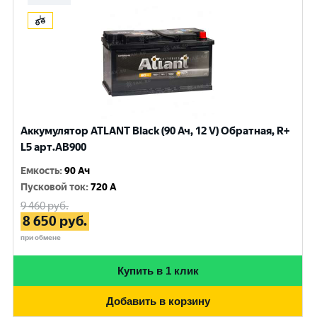
Аккумулятор ATLANT Black (90 Ач, 12 V) Обратная, R+
L5 арт.AB900
Емкость
:
90 Ач
Пусковой ток
:
720 A
9 460
руб.
8 650
руб.
при обмене
Купить в 1 клик
Добавить в корзину