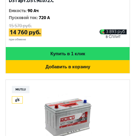
D31 арт.D31.90.072.C
Емкость
:
90 Ач
Пусковой ток
:
720 A
15 570
руб.
14 760
руб.
3 893
руб.
в Сплит
при обмене
Купить в 1 клик
Добавить в корзину
MUTLU