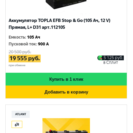
Аккумулятор TOPLA EFB Stop & Go (105 Ач, 12 V)
Прямая, L+ D31 арт.112105
Емкость
:
105 Ач
Пусковой ток
:
900 A
20 500
руб.
19 555
руб.
5 125
руб.
в Сплит
при обмене
Купить в 1 клик
Добавить в корзину
ATLANT