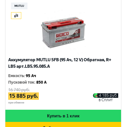
MUTLU
Аккумулятор MUTLU SFB (95 Ач, 12 V) Обратная, R+
LB5 арт.LВ5.95.085.A
Емкость
:
95 Ач
Пусковой ток
:
850 A
16 740
руб.
15 885
руб.
4 185
руб.
в Сплит
при обмене
Купить в 1 клик