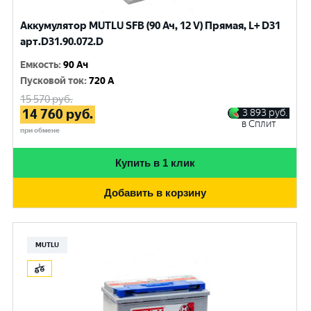
Аккумулятор MUTLU SFB (90 Ач, 12 V) Прямая, L+ D31
арт.D31.90.072.D
Емкость
:
90 Ач
Пусковой ток
:
720 A
15 570
руб.
14 760
руб.
3 893
руб.
в Сплит
при обмене
Купить в 1 клик
Добавить в корзину
MUTLU