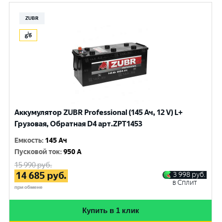
ZUBR
Аккумулятор ZUBR Professional (145 Ач, 12 V) L+
Грузовая, Обратная D4 арт.ZPT1453
Емкость
:
145 Ач
Пусковой ток
:
950 A
15 990
руб.
14 685
руб.
3 998
руб.
в Сплит
при обмене
Купить в 1 клик