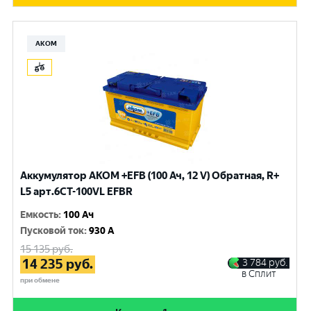
АКОМ
Аккумулятор AKOM +EFB (100 Ач, 12 V) Обратная, R+
L5 арт.6СТ-100VL EFBR
Емкость
:
100 Ач
Пусковой ток
:
930 A
15 135
руб.
14 235
руб.
3 784
руб.
в Сплит
при обмене