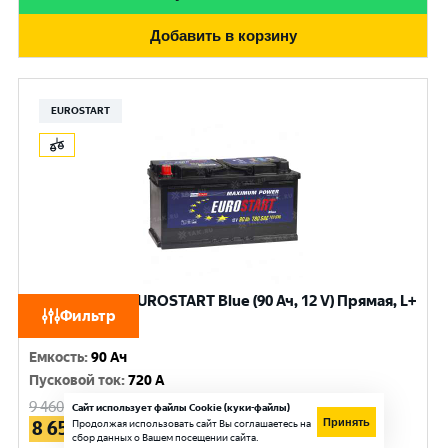
Добавить в корзину
EUROSTART
Аккумулятор EUROSTART Blue (90 Ач, 12 V) Прямая, L+
Фильтр
L5 арт.EB901
Емкость
:
90 Ач
Пусковой ток
:
720 A
9 460
руб.
Сайт использует файлы Cookie (куки-файлы)
Принять
8 650
Продолжая использовать сайт Вы соглашаетесь на
руб.
сбор данных о Вашем посещении сайта.