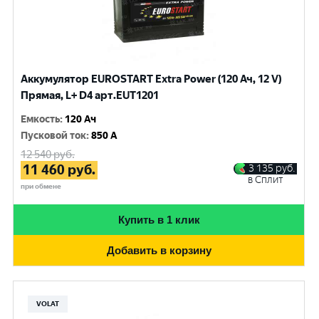
Аккумулятор EUROSTART Extra Power (120 Ач, 12 V)
Прямая, L+ D4 арт.EUT1201
Емкость
:
120 Ач
Пусковой ток
:
850 A
12 540
руб.
11 460
руб.
3 135
руб.
в Сплит
при обмене
Купить в 1 клик
Добавить в корзину
VOLAT