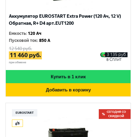
Аккумулятор EUROSTART Extra Power (120 Ач, 12 V)
Обратная, R+ D4 арт.EUT1200
Емкость
:
120 Ач
Пусковой ток
:
850 A
12 540
руб.
11 460
руб.
3 135
руб.
в Сплит
при обмене
Купить в 1 клик
Добавить в корзину
СЕГОДНЯ СО
EUROSTART
СКИДКОЙ