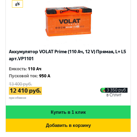
Аккумулятор VOLAT Prime (110 Ач, 12 V) Прямая, L+ L5
арт.VP1101
Емкость
:
110 Ач
Пусковой ток
:
950 A
13 400
руб.
12 410
руб.
3 350
руб.
в Сплит
при обмене
Купить в 1 клик
Добавить в корзину