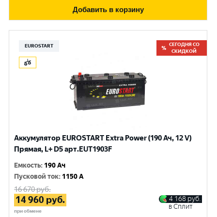
Добавить в корзину
СЕГОДНЯ СО
EUROSTART
СКИДКОЙ
Аккумулятор EUROSTART Extra Power (190 Ач, 12 V)
Прямая, L+ D5 арт.EUT1903F
Емкость
:
190 Ач
Пусковой ток
:
1150 A
16 670
руб.
14 960
руб.
4 168
руб.
в Сплит
при обмене