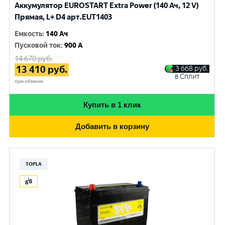
Аккумулятор EUROSTART Extra Power (140 Ач, 12 V)
Прямая, L+ D4 арт.EUT1403
Емкость
:
140 Ач
Пусковой ток
:
900 A
14 670
руб.
13 410
руб.
3 668
руб.
в Сплит
при обмене
Купить в 1 клик
Добавить в корзину
TOPLA