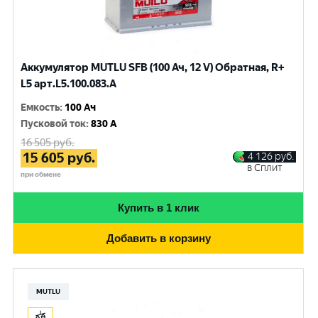
Аккумулятор MUTLU SFB (100 Ач, 12 V) Обратная, R+
L5 арт.L5.100.083.A
Емкость
:
100 Ач
Пусковой ток
:
830 A
16 505
руб.
15 605
руб.
4 126
руб.
в Сплит
при обмене
Купить в 1 клик
Добавить в корзину
MUTLU