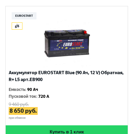
EUROSTART
Аккумулятор EUROSTART Blue (90 Ач, 12 V) Обратная,
R+ L5 арт.EB900
Емкость
:
90 Ач
Пусковой ток
:
720 A
9 460
руб.
8 650
руб.
при обмене
Купить в 1 клик