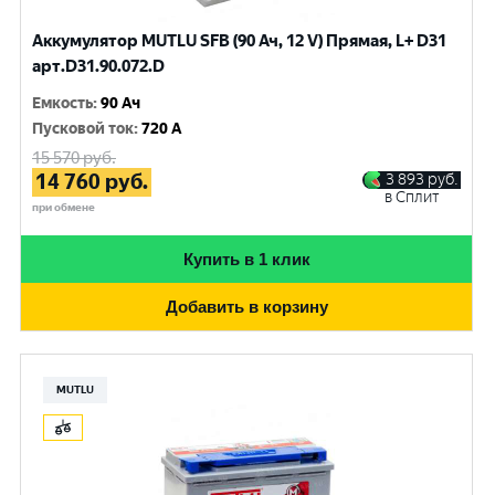
Аккумулятор MUTLU SFB (90 Ач, 12 V) Прямая, L+ D31
арт.D31.90.072.D
Емкость
:
90 Ач
Пусковой ток
:
720 A
15 570
руб.
14 760
руб.
3 893
руб.
в Сплит
при обмене
Купить в 1 клик
Добавить в корзину
MUTLU