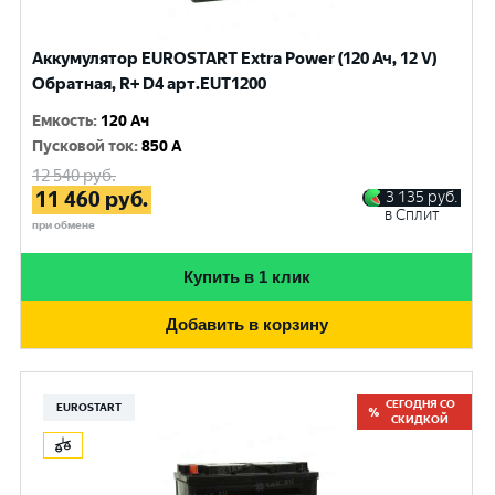
Аккумулятор EUROSTART Extra Power (120 Ач, 12 V)
Обратная, R+ D4 арт.EUT1200
Емкость
:
120 Ач
Пусковой ток
:
850 A
12 540
руб.
11 460
руб.
3 135
руб.
в Сплит
при обмене
Купить в 1 клик
Добавить в корзину
СЕГОДНЯ СО
EUROSTART
СКИДКОЙ