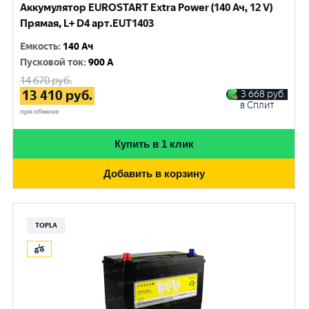
Аккумулятор EUROSTART Extra Power (140 Ач, 12 V)
Прямая, L+ D4 арт.EUT1403
Емкость
:
140 Ач
Пусковой ток
:
900 A
14 670
руб.
13 410
руб.
3 668
руб.
в Сплит
при обмене
Купить в 1 клик
Добавить в корзину
TOPLA