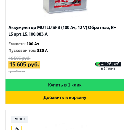
Аккумулятор MUTLU SFB (100 Ач, 12 V) Обратная, R+
L5 арт.L5.100.083.A
Емкость
:
100 Ач
Пусковой ток
:
830 A
16 505
руб.
15 605
руб.
4 126
руб.
в Сплит
при обмене
Купить в 1 клик
Добавить в корзину
MUTLU