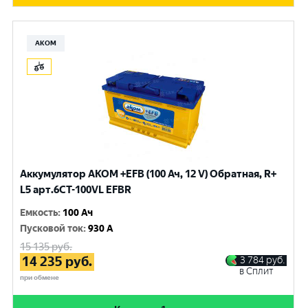
АКОМ
Аккумулятор AKOM +EFB (100 Ач, 12 V) Обратная, R+
L5 арт.6СТ-100VL EFBR
Емкость
:
100 Ач
Пусковой ток
:
930 A
15 135
руб.
14 235
руб.
3 784
руб.
в Сплит
при обмене