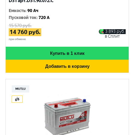
D31 арт.D31.90.072.C
Емкость
:
90 Ач
Пусковой ток
:
720 A
15 570
руб.
14 760
руб.
3 893
руб.
в Сплит
при обмене
Купить в 1 клик
Добавить в корзину
MUTLU