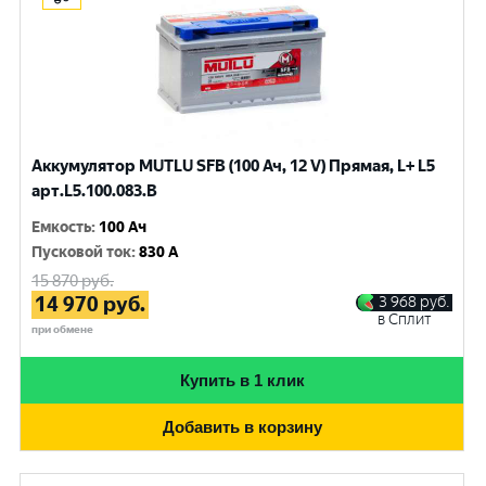
Аккумулятор MUTLU SFB (100 Ач, 12 V) Прямая, L+ L5
арт.L5.100.083.B
Емкость
:
100 Ач
Пусковой ток
:
830 A
15 870
руб.
14 970
руб.
3 968
руб.
в Сплит
при обмене
Купить в 1 клик
Добавить в корзину