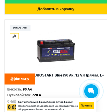
Добавить в корзину
EUROSTART
Аккумулятор EUROSTART Blue (90 Ач, 12 V) Прямая, L+
Фильтр
L5 арт.EB901
Емкость
:
90 Ач
Пусковой ток
:
720 A
9 460
руб.
Сайт использует файлы Cookie (куки-файлы)
Принять
8 650
Продолжая использовать сайт Вы соглашаетесь на
руб.
сбор данных о Вашем посещении сайта.