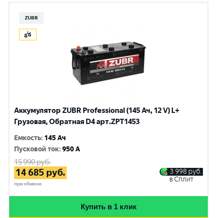
ZUBR
Аккумулятор ZUBR Professional (145 Ач, 12 V) L+
Грузовая, Обратная D4 арт.ZPT1453
Емкость
:
145 Ач
Пусковой ток
:
950 A
15 990
руб.
14 685
руб.
3 998
руб.
в Сплит
при обмене
Купить в 1 клик