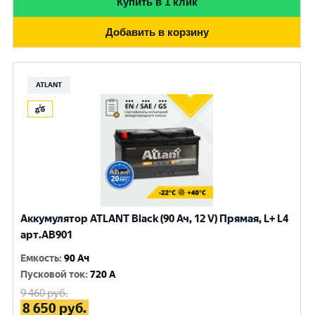
Купить в 1 клик
Добавить в корзину
ATLANT
Аккумулятор ATLANT Black (90 Ач, 12 V) Прямая, L+ L4
арт.AB901
Емкость
:
90 Ач
Пусковой ток
:
720 A
9 460
руб.
8 650
руб.