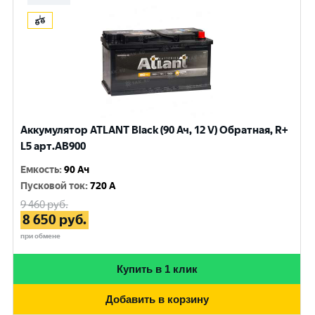
Аккумулятор ATLANT Black (90 Ач, 12 V) Обратная, R+
L5 арт.AB900
Емкость
:
90 Ач
Пусковой ток
:
720 A
9 460
руб.
8 650
руб.
при обмене
Купить в 1 клик
Добавить в корзину