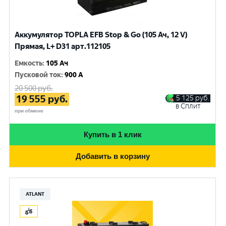
Аккумулятор TOPLA EFB Stop & Go (105 Ач, 12 V)
Прямая, L+ D31 арт.112105
Емкость
:
105 Ач
Пусковой ток
:
900 A
20 500
руб.
19 555
руб.
5 125
руб.
в Сплит
при обмене
Купить в 1 клик
Добавить в корзину
ATLANT