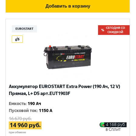
Добавить в корзину
СЕГОДНЯ СО
EUROSTART
СКИДКОЙ
Аккумулятор EUROSTART Extra Power (190 Ач, 12 V)
Прямая, L+ D5 арт.EUT1903F
Емкость
:
190 Ач
Пусковой ток
:
1150 A
16 670
руб.
14 960
руб.
4 168
руб.
в Сплит
при обмене