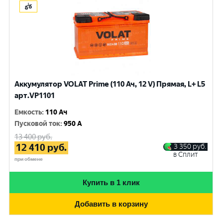
Аккумулятор VOLAT Prime (110 Ач, 12 V) Прямая, L+ L5
арт.VP1101
Емкость
:
110 Ач
Пусковой ток
:
950 A
13 400
руб.
12 410
руб.
3 350
руб.
в Сплит
при обмене
Купить в 1 клик
Добавить в корзину