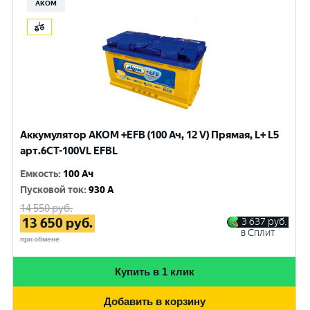
АКОМ
Аккумулятор AKOM +EFB (100 Ач, 12 V) Прямая, L+ L5
арт.6СТ-100VL EFBL
Емкость
:
100 Ач
Пусковой ток
:
930 A
14 550
руб.
13 650
руб.
3 637
руб.
в Сплит
при обмене
Купить в 1 клик
Добавить в корзину