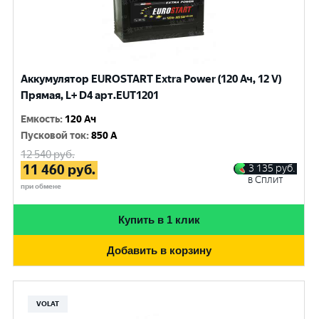
Аккумулятор EUROSTART Extra Power (120 Ач, 12 V)
Прямая, L+ D4 арт.EUT1201
Емкость
:
120 Ач
Пусковой ток
:
850 A
12 540
руб.
11 460
руб.
3 135
руб.
в Сплит
при обмене
Купить в 1 клик
Добавить в корзину
VOLAT