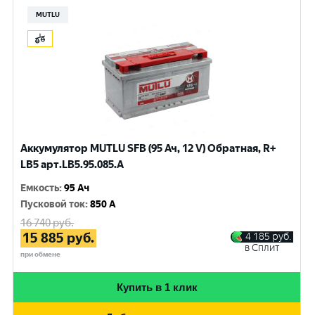
MUTLU
Аккумулятор MUTLU SFB (95 Ач, 12 V) Обратная, R+
LB5 арт.LВ5.95.085.A
Емкость
:
95 Ач
Пусковой ток
:
850 A
16 740
руб.
15 885
руб.
4 185
руб.
в Сплит
при обмене
Купить в 1 клик