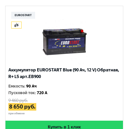
EUROSTART
Аккумулятор EUROSTART Blue (90 Ач, 12 V) Обратная,
R+ L5 арт.EB900
Емкость
:
90 Ач
Пусковой ток
:
720 A
9 460
руб.
8 650
руб.
при обмене
Купить в 1 клик