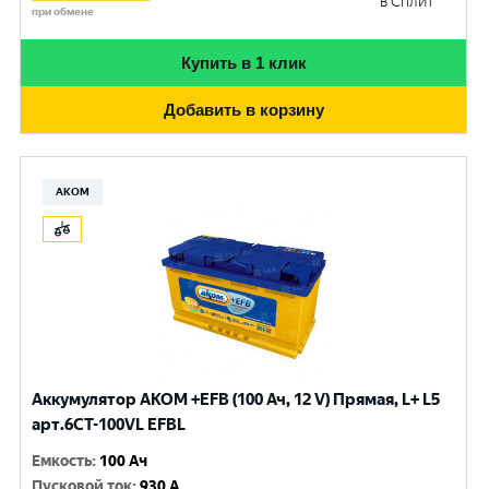
в Сплит
при обмене
Купить в 1 клик
Добавить в корзину
АКОМ
Аккумулятор AKOM +EFB (100 Ач, 12 V) Прямая, L+ L5
арт.6СТ-100VL EFBL
Емкость
:
100 Ач
Пусковой ток
:
930 A