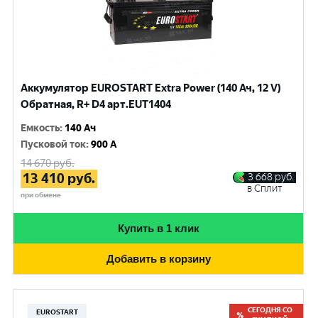
Аккумулятор EUROSTART Extra Power (140 Ач, 12 V)
Обратная, R+ D4 арт.EUT1404
Емкость
:
140 Ач
Пусковой ток
:
900 A
14 670
руб.
13 410
руб.
3 668
руб.
в Сплит
при обмене
Купить в 1 клик
Добавить в корзину
СЕГОДНЯ СО
EUROSTART