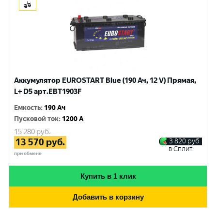
Аккумулятор EUROSTART Blue (190 Ач, 12 V) Прямая,
L+ D5 арт.EBT1903F
Емкость
:
190 Ач
Пусковой ток
:
1200 A
15 280
руб.
13 570
руб.
3 820
руб.
в Сплит
при обмене
Купить в 1 клик
Добавить в корзину