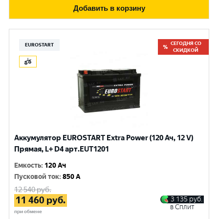
Добавить в корзину
СЕГОДНЯ СО
EUROSTART
СКИДКОЙ
Аккумулятор EUROSTART Extra Power (120 Ач, 12 V)
Прямая, L+ D4 арт.EUT1201
Емкость
:
120 Ач
Пусковой ток
:
850 A
12 540
руб.
11 460
руб.
3 135
руб.
в Сплит
при обмене