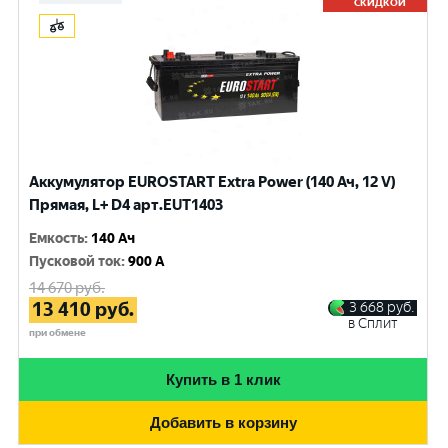
СКИДКОЙ
Аккумулятор EUROSTART Extra Power (140 Ач, 12 V)
Прямая, L+ D4 арт.EUT1403
Емкость
:
140 Ач
Пусковой ток
:
900 A
14 670
руб.
13 410
руб.
3 668
руб.
в Сплит
при обмене
Купить в 1 клик
Добавить в корзину