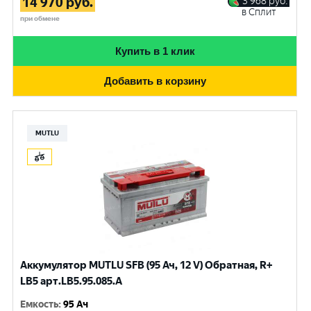
14 970
руб.
3 968
руб.
в Сплит
при обмене
Купить в 1 клик
Добавить в корзину
MUTLU
Аккумулятор MUTLU SFB (95 Ач, 12 V) Обратная, R+
LB5 арт.LВ5.95.085.A
Емкость
:
95 Ач