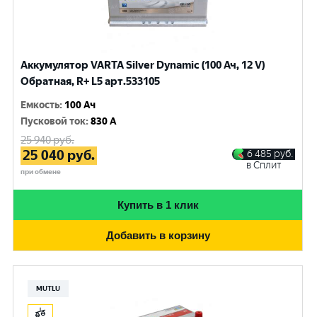
Аккумулятор VARTA Silver Dynamic (100 Ач, 12 V)
Обратная, R+ L5 арт.533105
Емкость
:
100 Ач
Пусковой ток
:
830 A
25 940
руб.
25 040
руб.
6 485
руб.
в Сплит
при обмене
Купить в 1 клик
Добавить в корзину
MUTLU