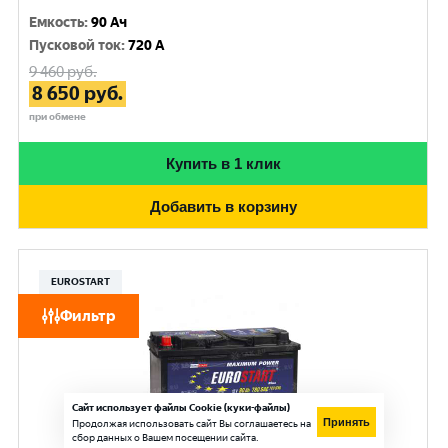
Емкость
:
90 Ач
Пусковой ток
:
720 A
9 460
руб.
8 650
руб.
при обмене
Купить в 1 клик
Добавить в корзину
EUROSTART
Фильтр
Сайт использует файлы Cookie (куки-файлы)
Принять
Продолжая использовать сайт Вы соглашаетесь на
сбор данных о Вашем посещении сайта.