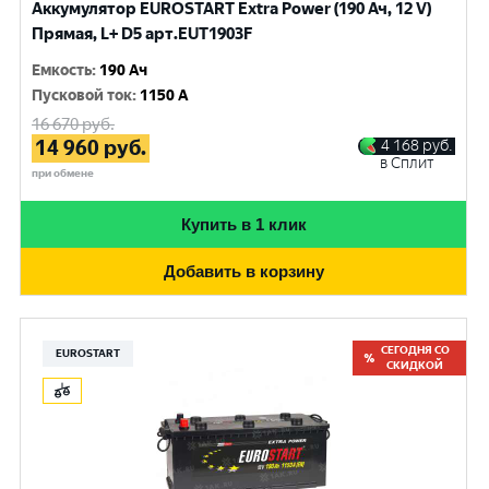
Аккумулятор EUROSTART Extra Power (190 Ач, 12 V)
Прямая, L+ D5 арт.EUT1903F
Емкость
:
190 Ач
Пусковой ток
:
1150 A
16 670
руб.
14 960
руб.
4 168
руб.
в Сплит
при обмене
Купить в 1 клик
Добавить в корзину
СЕГОДНЯ СО
EUROSTART
СКИДКОЙ