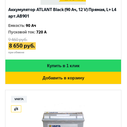
Аккумулятор ATLANT Black (90 Ач, 12 V) Прямая, L+ L4
арт.AB901
Емкость
:
90 Ач
Пусковой ток
:
720 A
9 460
руб.
8 650
руб.
при обмене
Купить в 1 клик
Добавить в корзину
VARTA