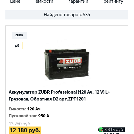
цене
емкости
гарантии
рейтингу
Найдено товаров:
535
ZUBR
Аккумулятор ZUBR Professional (120 Ач, 12 V) L+
Грузовая, Обратная D2 арт.ZPT1201
Емкость
:
120 Ач
Пусковой ток
:
950 A
13 260
руб.
12 180
руб.
3 315
руб.