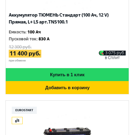
Аккумулятор ТЮМЕНЬ Стандарт (100 Ач, 12 V)
Прямая, L+ L5 арт.TNS100.1
Емкость
:
100 Ач
Пусковой ток
:
830 A
12 300
руб.
11 400
руб.
3 075
руб.
в Сплит
при обмене
Купить в 1 клик
Добавить в корзину
EUROSTART