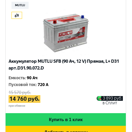
MUTLU
Аккумулятор MUTLU SFB (90 Ач, 12 V) Прямая, L+ D31
арт.D31.90.072.D
Емкость
:
90 Ач
Пусковой ток
:
720 A
15 570
руб.
14 760
руб.
3 893
руб.
в Сплит
при обмене
Купить в 1 клик