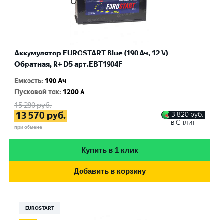
Аккумулятор EUROSTART Blue (190 Ач, 12 V)
Обратная, R+ D5 арт.EBT1904F
Емкость
:
190 Ач
Пусковой ток
:
1200 A
15 280
руб.
13 570
руб.
3 820
руб.
в Сплит
при обмене
Купить в 1 клик
Добавить в корзину
EUROSTART