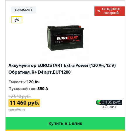
СЕГОДНЯ СО
EUROSTART
СКИДКОЙ
Аккумулятор EUROSTART Extra Power (120 Ач, 12 V)
Обратная, R+ D4 арт.EUT1200
Емкость
:
120 Ач
Пусковой ток
:
850 A
12 540
руб.
11 460
руб.
3 135
руб.
в Сплит
при обмене
Купить в 1 клик