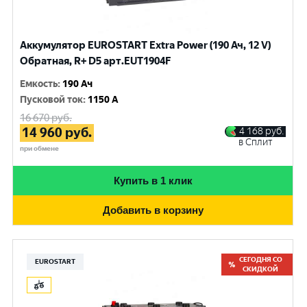
Аккумулятор EUROSTART Extra Power (190 Ач, 12 V)
Обратная, R+ D5 арт.EUT1904F
Емкость
:
190 Ач
Пусковой ток
:
1150 A
16 670
руб.
14 960
руб.
4 168
руб.
в Сплит
при обмене
Купить в 1 клик
Добавить в корзину
СЕГОДНЯ СО
EUROSTART
СКИДКОЙ