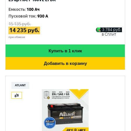
Емкость
:
100 Ач
Пусковой ток
:
930 A
15 135
руб.
14 235
руб.
3 784
руб.
в Сплит
при обмене
Купить в 1 клик
Добавить в корзину
ATLANT