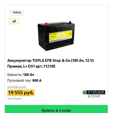
TOPLA
Аккумулятор TOPLA EFB Stop & Go (105 Ач, 12 V)
Прямая, L+ D31 арт.112105
Емкость
:
105 Ач
Пусковой ток
:
900 A
20 500
руб.
19 555
руб.
5 125
руб.
в Сплит
при обмене
Купить в 1 клик