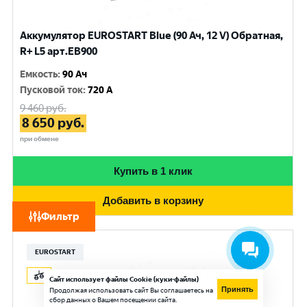
Аккумулятор EUROSTART Blue (90 Ач, 12 V) Обратная,
R+ L5 арт.EB900
Емкость
:
90 Ач
Пусковой ток
:
720 A
9 460
руб.
8 650
руб.
при обмене
Купить в 1 клик
Добавить в корзину
Фильтр
EUROSTART
Сайт использует файлы Cookie (куки-файлы)
Принять
Продолжая использовать сайт Вы соглашаетесь на
сбор данных о Вашем посещении сайта.