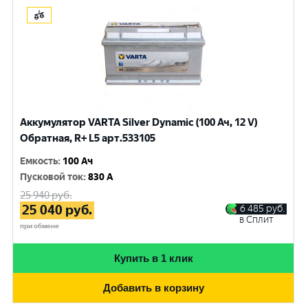
Аккумулятор VARTA Silver Dynamic (100 Ач, 12 V)
Обратная, R+ L5 арт.533105
Емкость
:
100 Ач
Пусковой ток
:
830 A
25 940
руб.
25 040
руб.
6 485
руб.
в Сплит
при обмене
Купить в 1 клик
Добавить в корзину