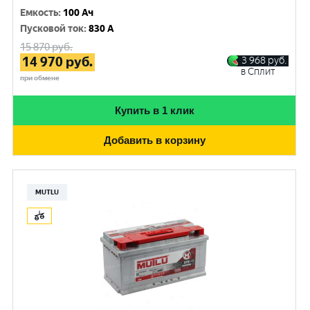
Емкость
:
100 Ач
Пусковой ток
:
830 A
15 870
руб.
14 970
руб.
3 968
руб.
в Сплит
при обмене
Купить в 1 клик
Добавить в корзину
MUTLU