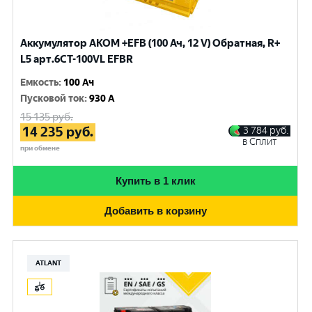
Аккумулятор AKOM +EFB (100 Ач, 12 V) Обратная, R+
L5 арт.6СТ-100VL EFBR
Емкость
:
100 Ач
Пусковой ток
:
930 A
15 135
руб.
14 235
руб.
3 784
руб.
в Сплит
при обмене
Купить в 1 клик
Добавить в корзину
ATLANT