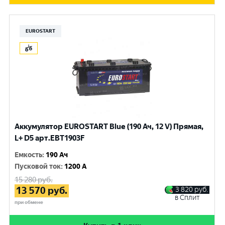
EUROSTART
Аккумулятор EUROSTART Blue (190 Ач, 12 V) Прямая,
L+ D5 арт.EBT1903F
Емкость
:
190 Ач
Пусковой ток
:
1200 A
15 280
руб.
13 570
руб.
3 820
руб.
в Сплит
при обмене