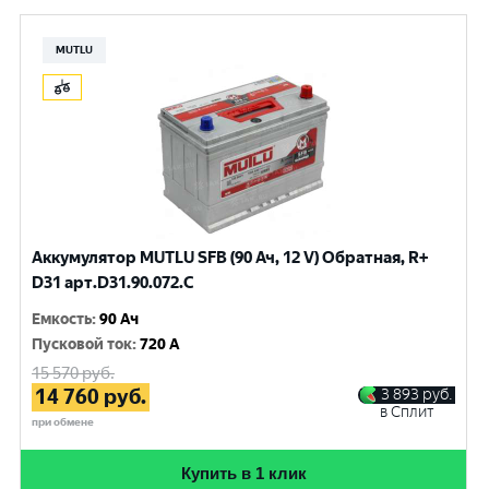
MUTLU
Аккумулятор MUTLU SFB (90 Ач, 12 V) Обратная, R+
D31 арт.D31.90.072.C
Емкость
:
90 Ач
Пусковой ток
:
720 A
15 570
руб.
14 760
руб.
3 893
руб.
в Сплит
при обмене
Купить в 1 клик