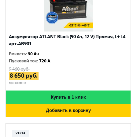
Аккумулятор ATLANT Black (90 Ач, 12 V) Прямая, L+ L4
арт.AB901
Емкость
:
90 Ач
Пусковой ток
:
720 A
9 460
руб.
8 650
руб.
при обмене
Купить в 1 клик
Добавить в корзину
VARTA