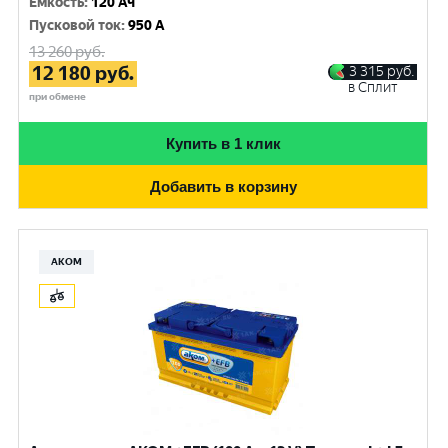
Емкость
:
120 Ач
Пусковой ток
:
950 A
13 260
руб.
12 180
руб.
3 315
руб.
в Сплит
при обмене
Купить в 1 клик
Добавить в корзину
АКОМ