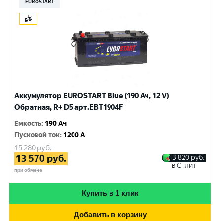
EUROSTART
Аккумулятор EUROSTART Blue (190 Ач, 12 V)
Обратная, R+ D5 арт.EBT1904F
Емкость
:
190 Ач
Пусковой ток
:
1200 A
15 280
руб.
13 570
руб.
3 820
руб.
в Сплит
при обмене
Купить в 1 клик
Добавить в корзину