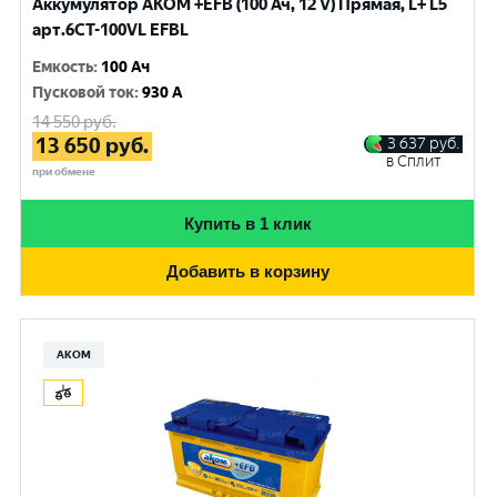
Аккумулятор AKOM +EFB (100 Ач, 12 V) Прямая, L+ L5
арт.6СТ-100VL EFBL
Емкость
:
100 Ач
Пусковой ток
:
930 A
14 550
руб.
13 650
руб.
3 637
руб.
в Сплит
при обмене
Купить в 1 клик
Добавить в корзину
АКОМ