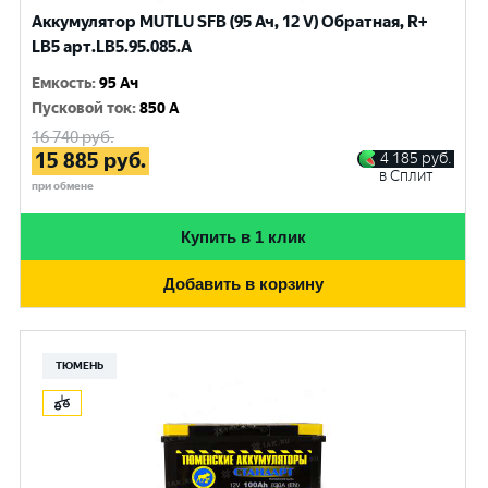
Аккумулятор MUTLU SFB (95 Ач, 12 V) Обратная, R+
LB5 арт.LВ5.95.085.A
Емкость
:
95 Ач
Пусковой ток
:
850 A
16 740
руб.
15 885
руб.
4 185
руб.
в Сплит
при обмене
Купить в 1 клик
Добавить в корзину
ТЮМЕНЬ