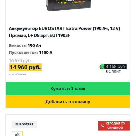
Аккумулятор EUROSTART Extra Power (190 Ач, 12 V)
Прямая, L+ D5 арт.EUT1903F
Емкость
:
190 Ач
Пусковой ток
:
1150 A
16 670
руб.
14 960
руб.
4 168
руб.
в Сплит
при обмене
Купить в 1 клик
Добавить в корзину
СЕГОДНЯ СО
EUROSTART
СКИДКОЙ