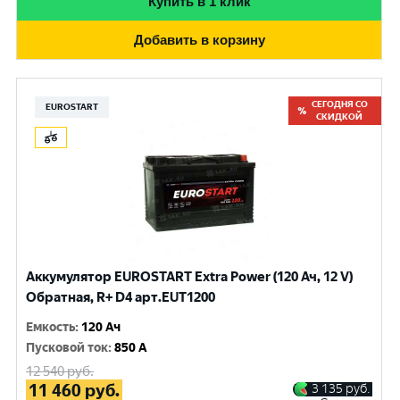
Купить в 1 клик
Добавить в корзину
СЕГОДНЯ СО
EUROSTART
СКИДКОЙ
Аккумулятор EUROSTART Extra Power (120 Ач, 12 V)
Обратная, R+ D4 арт.EUT1200
Емкость
:
120 Ач
Пусковой ток
:
850 A
12 540
руб.
11 460
руб.
3 135
руб.