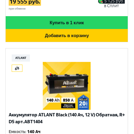
19 555
руб.
5 125
руб.
в Сплит
при обмене
Купить в 1 клик
Добавить в корзину
ATLANT
Аккумулятор ATLANT Black (140 Ач, 12 V) Обратная, R+
D5 арт.ABT1404
Емкость
:
140 Ач