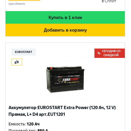
в Сплит
при обмене
Купить в 1 клик
Добавить в корзину
СЕГОДНЯ СО
EUROSTART
СКИДКОЙ
Аккумулятор EUROSTART Extra Power (120 Ач, 12 V)
Прямая, L+ D4 арт.EUT1201
Емкость
:
120 Ач
Пусковой ток
:
850 A