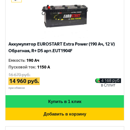
Аккумулятор EUROSTART Extra Power (190 Ач, 12 V)
Обратная, R+ D5 арт.EUT1904F
Емкость
:
190 Ач
Пусковой ток
:
1150 A
16 670
руб.
14 960
руб.
4 168
руб.
в Сплит
при обмене
Купить в 1 клик
Добавить в корзину