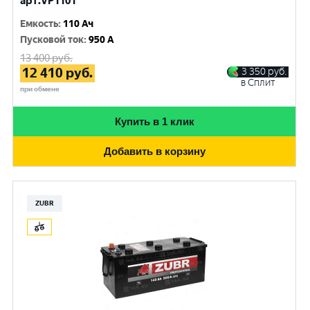
арт.VP1101
Емкость
:
110 Ач
Пусковой ток
:
950 A
13 400
руб.
12 410
руб.
3 350
руб.
в Сплит
при обмене
Купить в 1 клик
Добавить в корзину
ZUBR