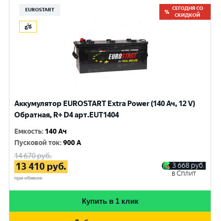
СЕГОДНЯ СО
EUROSTART
СКИДКОЙ
Аккумулятор EUROSTART Extra Power (140 Ач, 12 V)
Обратная, R+ D4 арт.EUT1404
Емкость
:
140 Ач
Пусковой ток
:
900 A
14 670
руб.
13 410
руб.
3 668
руб.
в Сплит
при обмене
Купить в 1 клик