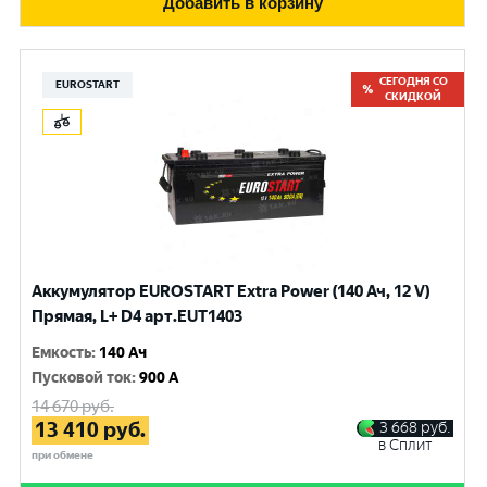
Добавить в корзину
СЕГОДНЯ СО
EUROSTART
СКИДКОЙ
Аккумулятор EUROSTART Extra Power (140 Ач, 12 V)
Прямая, L+ D4 арт.EUT1403
Емкость
:
140 Ач
Пусковой ток
:
900 A
14 670
руб.
13 410
руб.
3 668
руб.
в Сплит
при обмене