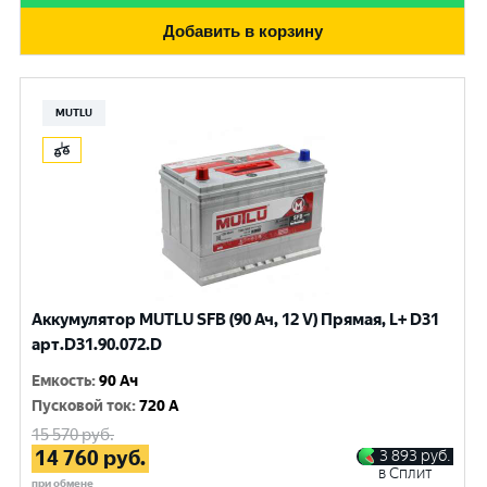
Добавить в корзину
MUTLU
Аккумулятор MUTLU SFB (90 Ач, 12 V) Прямая, L+ D31
арт.D31.90.072.D
Емкость
:
90 Ач
Пусковой ток
:
720 A
15 570
руб.
14 760
руб.
3 893
руб.
в Сплит
при обмене