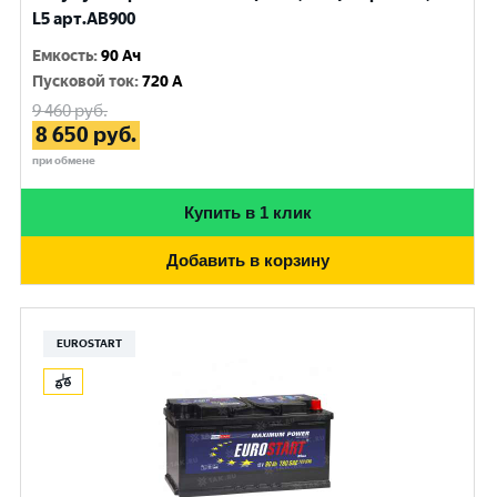
L5 арт.AB900
Емкость
:
90 Ач
Пусковой ток
:
720 A
9 460
руб.
8 650
руб.
при обмене
Купить в 1 клик
Добавить в корзину
EUROSTART