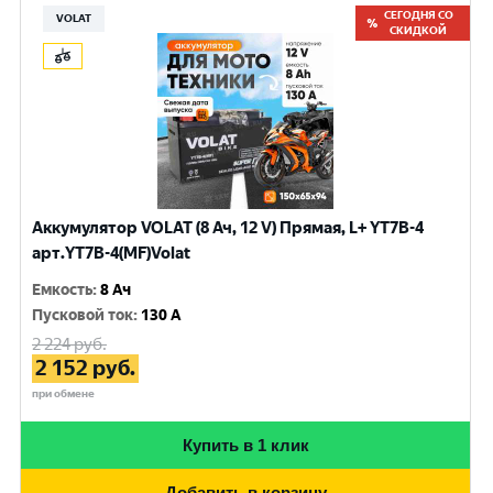
СЕГОДНЯ СО
VOLAT
СКИДКОЙ
Аккумулятор VOLAT (8 Ач, 12 V) Прямая, L+ YT7B-4
арт.YT7B-4(MF)Volat
Емкость
:
8 Ач
Пусковой ток
:
130 A
2 224
руб.
2 152
руб.
при обмене
Купить в 1 клик
Добавить в корзину