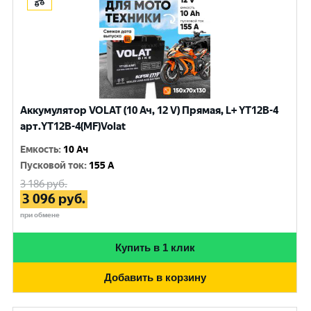
Аккумулятор VOLAT (10 Ач, 12 V) Прямая, L+ YT12B-4
арт.YT12B-4(MF)Volat
Емкость
:
10 Ач
Пусковой ток
:
155 A
3 186
руб.
3 096
руб.
при обмене
Купить в 1 клик
Добавить в корзину