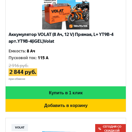
Аккумулятор VOLAT (8 Ач, 12 V) Прямая, L+ YT9B-4
арт.YT9B-4(iGEL)Volat
Емкость
:
8 Ач
Пусковой ток
:
115 A
2 916
руб.
2 844
руб.
при обмене
Купить в 1 клик
Добавить в корзину
СЕГОДНЯ СО
VOLAT
СКИДКОЙ