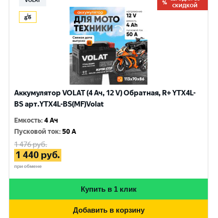
VOLAT
СКИДКОЙ
Аккумулятор VOLAT (4 Ач, 12 V) Обратная, R+ YTX4L-
BS арт.YTX4L-BS(MF)Volat
Емкость
:
4 Ач
Пусковой ток
:
50 A
1 476
руб.
1 440
руб.
при обмене
Купить в 1 клик
Добавить в корзину