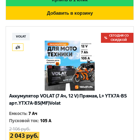
Добавить в корзину
СЕГОДНЯ СО
VOLAT
СКИДКОЙ
Аккумулятор VOLAT (7 Ач, 12 V) Прямая, L+ YTX7A-BS
арт.YTX7A-BS(MF)Volat
Емкость
:
7 Ач
Пусковой ток
:
105 A
2 106
руб.
2 043
руб.