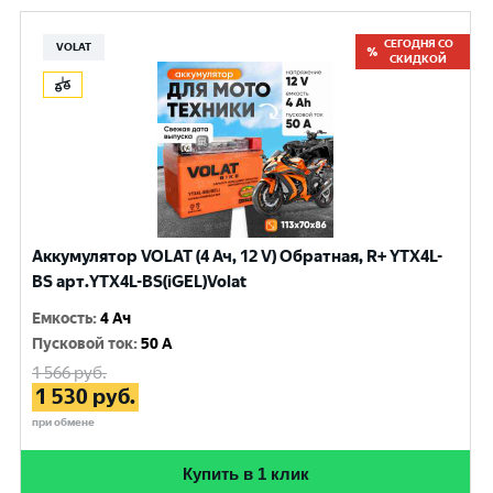
СЕГОДНЯ СО
VOLAT
СКИДКОЙ
Аккумулятор VOLAT (4 Ач, 12 V) Обратная, R+ YTX4L-
BS арт.YTX4L-BS(iGEL)Volat
Емкость
:
4 Ач
Пусковой ток
:
50 A
1 566
руб.
1 530
руб.
при обмене
Купить в 1 клик