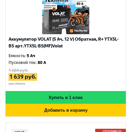
Аккумулятор VOLAT (5 Ач, 12 V) Обратная, R+ YTX5L-
BS арт.YTX5L-BS(MF)Volat
Емкость
:
5 Ач
Пусковой ток
:
80 A
1 684
руб.
1 639
руб.
при обмене
Купить в 1 клик
Добавить в корзину
СЕГОДНЯ СО