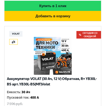
Купить в 1 клик
Добавить в корзину
СЕГОДНЯ СО
VOLAT
СКИДКОЙ
Аккумулятор VOLAT (30 Ач, 12 V) Обратная, R+ YB30L-
BS арт.YB30L-BS(MF)Volat
Емкость
:
30 Ач
Пусковой ток
:
400 A
7 596
руб.