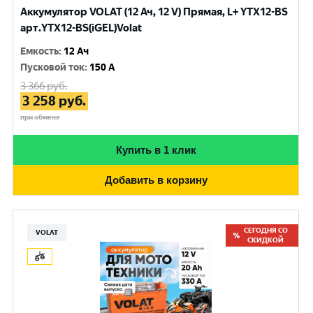
Аккумулятор VOLAT (12 Ач, 12 V) Прямая, L+ YTX12-BS
арт.YTX12-BS(iGEL)Volat
Емкость
:
12 Ач
Пусковой ток
:
150 A
3 366
руб.
3 258
руб.
при обмене
Купить в 1 клик
Добавить в корзину
СЕГОДНЯ СО
VOLAT
СКИДКОЙ