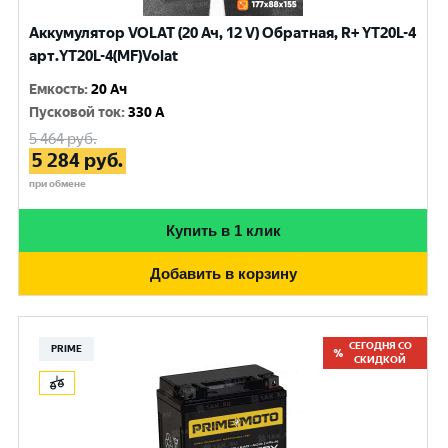
Аккумулятор VOLAT (20 Ач, 12 V) Обратная, R+ YT20L-4
арт.YT20L-4(MF)Volat
Емкость
:
20 Ач
Пусковой ток
:
330 A
5 464
руб.
5 284
руб.
при обмене
Купить в 1 клик
Добавить в корзину
СЕГОДНЯ СО
PRIME
СКИДКОЙ