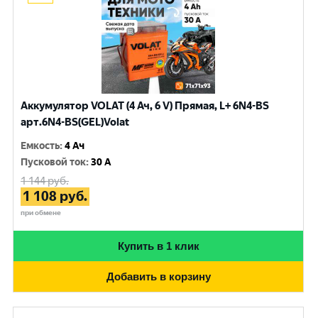
Аккумулятор VOLAT (4 Ач, 6 V) Прямая, L+ 6N4-BS
арт.6N4-BS(GEL)Volat
Емкость
:
4 Ач
Пусковой ток
:
30 A
1 144
руб.
1 108
руб.
при обмене
Купить в 1 клик
Добавить в корзину