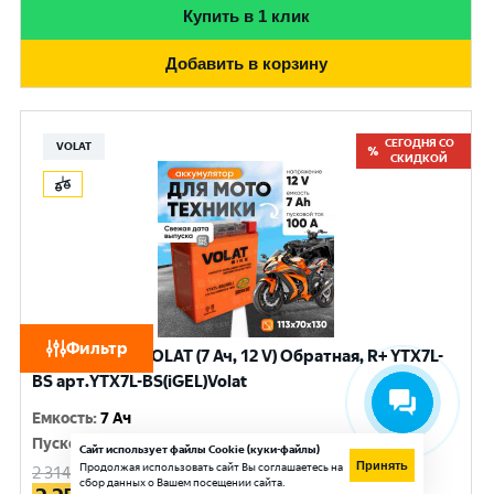
Купить в 1 клик
Добавить в корзину
СЕГОДНЯ СО
VOLAT
СКИДКОЙ
Фильтр
Аккумулятор VOLAT (7 Ач, 12 V) Обратная, R+ YTX7L-
BS арт.YTX7L-BS(iGEL)Volat
Емкость
:
7 Ач
Пусковой ток
:
100 A
Сайт использует файлы Cookie (куки-файлы)
Принять
Продолжая использовать сайт Вы соглашаетесь на
2 314
руб.
сбор данных о Вашем посещении сайта.