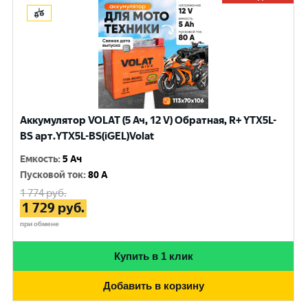
Аккумулятор VOLAT (5 Ач, 12 V) Обратная, R+ YTX5L-
BS арт.YTX5L-BS(iGEL)Volat
Емкость
:
5 Ач
Пусковой ток
:
80 A
1 774
руб.
1 729
руб.
при обмене
Купить в 1 клик
Добавить в корзину