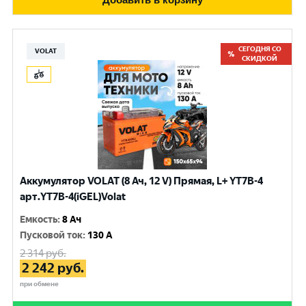
СЕГОДНЯ СО
VOLAT
СКИДКОЙ
Аккумулятор VOLAT (8 Ач, 12 V) Прямая, L+ YT7B-4
арт.YT7B-4(iGEL)Volat
Емкость
:
8 Ач
Пусковой ток
:
130 A
2 314
руб.
2 242
руб.
при обмене