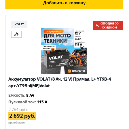
Добавить в корзину
СЕГОДНЯ СО
VOLAT
СКИДКОЙ
Аккумулятор VOLAT (8 Ач, 12 V) Прямая, L+ YT9B-4
арт.YT9B-4(MF)Volat
Емкость
:
8 Ач
Пусковой ток
:
115 A
2 764
руб.
2 692
руб.
при обмене