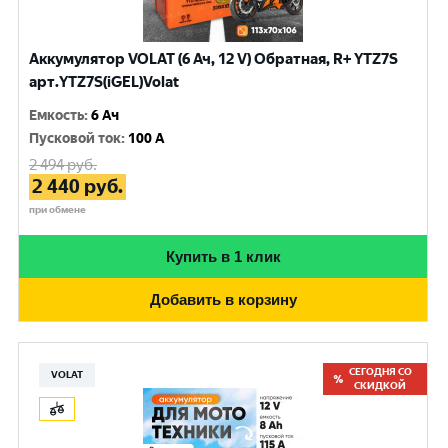
Аккумулятор VOLAT (6 Ач, 12 V) Обратная, R+ YTZ7S
арт.YTZ7S(iGEL)Volat
Емкость
:
6 Ач
Пусковой ток
:
100 A
2 494
руб.
2 440
руб.
при обмене
Купить в 1 клик
Добавить в корзину
СЕГОДНЯ СО
VOLAT
СКИДКОЙ