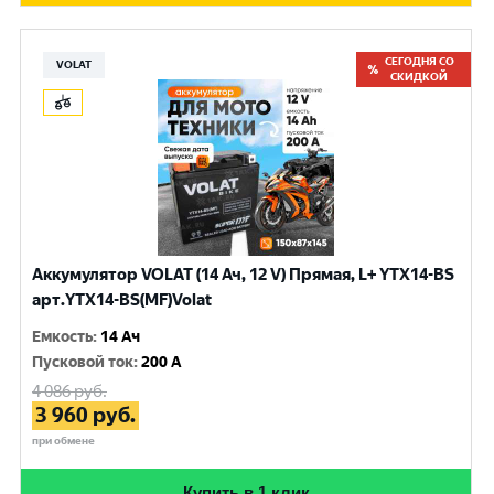
СЕГОДНЯ СО
VOLAT
СКИДКОЙ
Аккумулятор VOLAT (14 Ач, 12 V) Прямая, L+ YTX14-BS
арт.YTX14-BS(MF)Volat
Емкость
:
14 Ач
Пусковой ток
:
200 A
4 086
руб.
3 960
руб.
при обмене
Купить в 1 клик