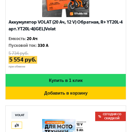
Аккумулятор VOLAT (20 Ач, 12 V) Обратная, R+ YT20L-4
арт.YT20L-4(iGEL)Volat
Емкость
:
20 Ач
Пусковой ток
:
330 A
5 734
руб.
5 554
руб.
при обмене
Купить в 1 клик
Добавить в корзину
СЕГОДНЯ СО
VOLAT
СКИДКОЙ