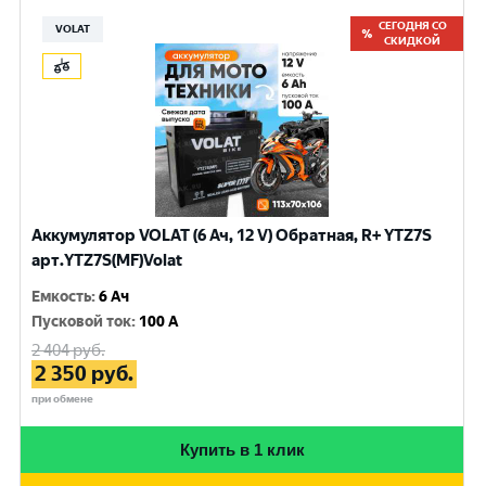
СЕГОДНЯ СО
VOLAT
СКИДКОЙ
Аккумулятор VOLAT (6 Ач, 12 V) Обратная, R+ YTZ7S
арт.YTZ7S(MF)Volat
Емкость
:
6 Ач
Пусковой ток
:
100 A
2 404
руб.
2 350
руб.
при обмене
Купить в 1 клик