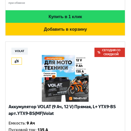
при обмене
Купить в 1 клик
Добавить в корзину
СЕГОДНЯ СО
VOLAT
СКИДКОЙ
Аккумулятор VOLAT (9 Ач, 12 V) Прямая, L+ YTX9-BS
арт.YTX9-BS(MF)Volat
Емкость
:
9 Ач
Пусковой ток
:
135 A