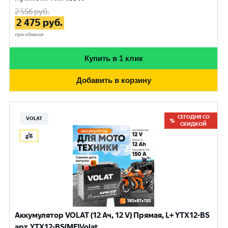
2 556
руб.
2 475
руб.
при обмене
Купить в 1 клик
Добавить в корзину
СЕГОДНЯ СО
VOLAT
СКИДКОЙ
Аккумулятор VOLAT (12 Ач, 12 V) Прямая, L+ YTX12-BS
арт.YTX12-BS(MF)Volat