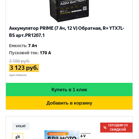
Аккумулятор PRIME (7 Ач, 12 V) Обратная, R+ YTX7L-
BS арт.PR1207.1
Емкость
:
7 Ач
Пусковой ток
:
170 A
3 186
руб.
3 123
руб.
при обмене
Купить в 1 клик
Добавить в корзину
СЕГОДНЯ СО
VOLAT
СКИДКОЙ