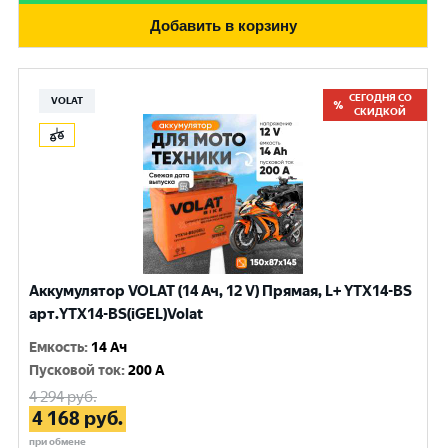
Добавить в корзину
СЕГОДНЯ СО
VOLAT
СКИДКОЙ
Аккумулятор VOLAT (14 Ач, 12 V) Прямая, L+ YTX14-BS
арт.YTX14-BS(iGEL)Volat
Емкость
:
14 Ач
Пусковой ток
:
200 A
4 294
руб.
4 168
руб.
при обмене