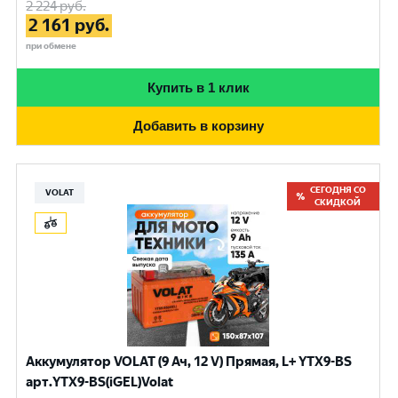
2 224
руб.
2 161
руб.
при обмене
Купить в 1 клик
Добавить в корзину
СЕГОДНЯ СО
VOLAT
СКИДКОЙ
Аккумулятор VOLAT (9 Ач, 12 V) Прямая, L+ YTX9-BS
арт.YTX9-BS(iGEL)Volat