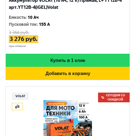
Аккумулятор VOLAT (10 Ач, 12 V) Прямая, L+ YT12B-4
арт.YT12B-4(iGEL)Volat
Емкость
:
10 Ач
Пусковой ток
:
155 A
3 366
руб.
3 276
руб.
при обмене
Купить в 1 клик
Добавить в корзину
СЕГОДНЯ СО
VOLAT
СКИДКОЙ