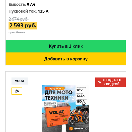
Емкость
:
9 Ач
Пусковой ток
:
135 A
2 674
руб.
2 593
руб.
при обмене
Купить в 1 клик
Добавить в корзину
СЕГОДНЯ СО
VOLAT
СКИДКОЙ