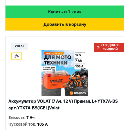
Купить в 1 клик
Добавить в корзину
СЕГОДНЯ СО
VOLAT
СКИДКОЙ
Аккумулятор VOLAT (7 Ач, 12 V) Прямая, L+ YTX7A-BS
арт.YTX7A-BS(iGEL)Volat
Емкость
:
7 Ач
Пусковой ток
:
105 A