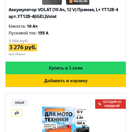
Аккумулятор VOLAT (10 Ач, 12 V) Прямая, L+ YT12B-4
арт.YT12B-4(iGEL)Volat
Емкость
:
10 Ач
Пусковой ток
:
155 A
3 366
руб.
3 276
руб.
при обмене
Купить в 1 клик
Добавить в корзину
СЕГОДНЯ СО
VOLAT
СКИДКОЙ