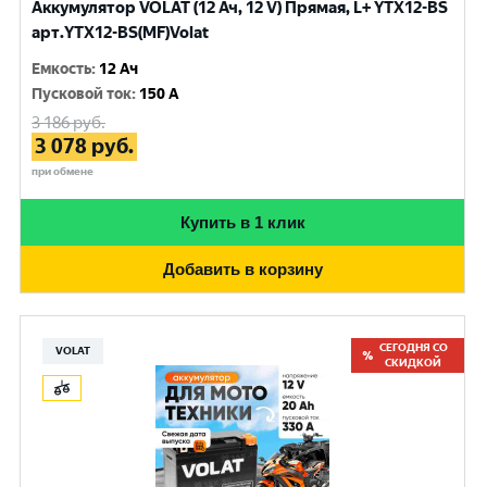
Аккумулятор VOLAT (12 Ач, 12 V) Прямая, L+ YTX12-BS
арт.YTX12-BS(MF)Volat
Емкость
:
12 Ач
Пусковой ток
:
150 A
3 186
руб.
3 078
руб.
при обмене
Купить в 1 клик
Добавить в корзину
СЕГОДНЯ СО
VOLAT
СКИДКОЙ