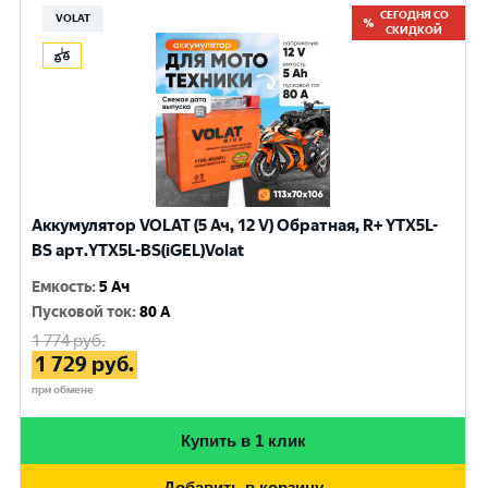
СЕГОДНЯ СО
VOLAT
СКИДКОЙ
Аккумулятор VOLAT (5 Ач, 12 V) Обратная, R+ YTX5L-
BS арт.YTX5L-BS(iGEL)Volat
Емкость
:
5 Ач
Пусковой ток
:
80 A
1 774
руб.
1 729
руб.
при обмене
Купить в 1 клик
Добавить в корзину