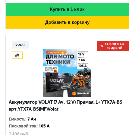
Купить в 1 клик
Добавить в корзину
СЕГОДНЯ СО
VOLAT
СКИДКОЙ
Аккумулятор VOLAT (7 Ач, 12 V) Прямая, L+ YTX7A-BS
арт.YTX7A-BS(MF)Volat
Емкость
:
7 Ач
Пусковой ток
:
105 A
2 106
руб.