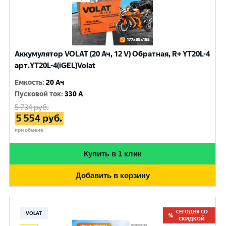
Аккумулятор VOLAT (20 Ач, 12 V) Обратная, R+ YT20L-4
арт.YT20L-4(iGEL)Volat
Емкость
:
20 Ач
Пусковой ток
:
330 A
5 734
руб.
5 554
руб.
при обмене
Купить в 1 клик
Добавить в корзину
СЕГОДНЯ СО
VOLAT
СКИДКОЙ