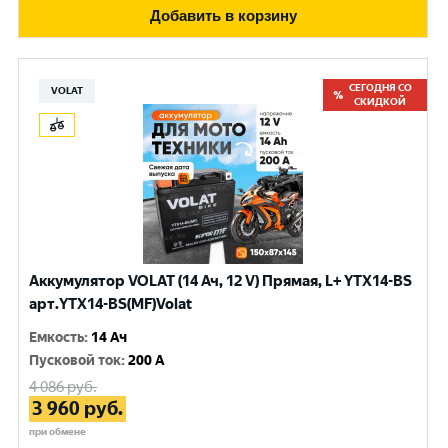
Добавить в корзину
СЕГОДНЯ СО
VOLAT
СКИДКОЙ
Аккумулятор VOLAT (14 Ач, 12 V) Прямая, L+ YTX14-BS
арт.YTX14-BS(MF)Volat
Емкость
:
14 Ач
Пусковой ток
:
200 A
4 086
руб.
3 960
руб.
при обмене