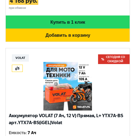
4 168
руб.
при обмене
Купить в 1 клик
Добавить в корзину
СЕГОДНЯ СО
VOLAT
СКИДКОЙ
Аккумулятор VOLAT (7 Ач, 12 V) Прямая, L+ YTX7A-BS
арт.YTX7A-BS(iGEL)Volat
Емкость
:
7 Ач