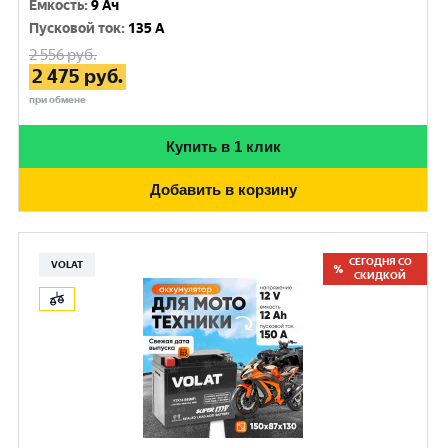
Емкость
:
9 Ач
Пусковой ток
:
135 A
2 556
руб.
2 475
руб.
при обмене
Купить в 1 клик
Добавить в корзину
СЕГОДНЯ СО
VOLAT
СКИДКОЙ