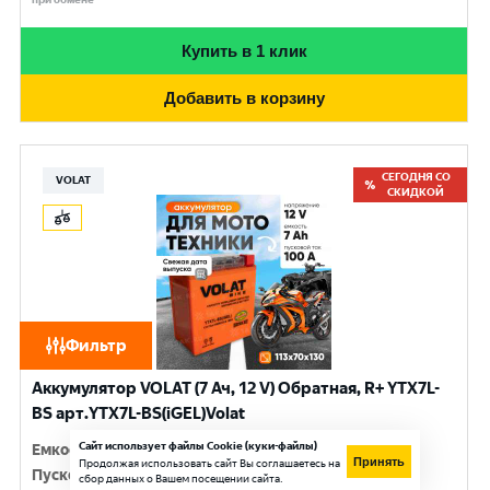
Купить в 1 клик
Добавить в корзину
СЕГОДНЯ СО
VOLAT
СКИДКОЙ
Фильтр
Аккумулятор VOLAT (7 Ач, 12 V) Обратная, R+ YTX7L-
BS арт.YTX7L-BS(iGEL)Volat
Сайт использует файлы Cookie (куки-файлы)
Емкость
:
7 Ач
Принять
Продолжая использовать сайт Вы соглашаетесь на
Пусковой ток
:
100 A
сбор данных о Вашем посещении сайта.