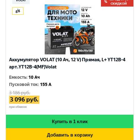
VOLAT
СКИДКОЙ
Аккумулятор VOLAT (10 Ач, 12 V) Прямая, L+ YT12B-4
арт.YT12B-4(MF)Volat
Емкость
:
10 Ач
Пусковой ток
:
155 A
3 186
руб.
3 096
руб.
при обмене
Купить в 1 клик
Добавить в корзину