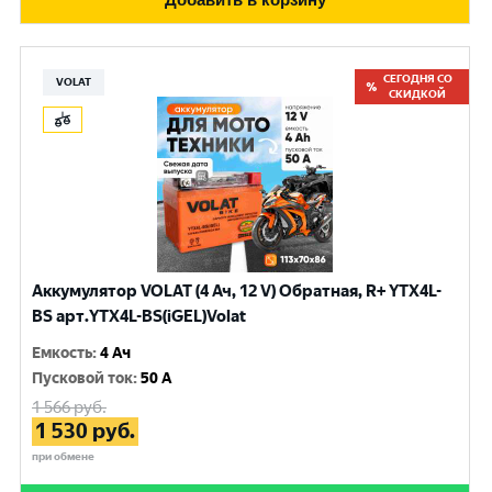
СЕГОДНЯ СО
VOLAT
СКИДКОЙ
Аккумулятор VOLAT (4 Ач, 12 V) Обратная, R+ YTX4L-
BS арт.YTX4L-BS(iGEL)Volat
Емкость
:
4 Ач
Пусковой ток
:
50 A
1 566
руб.
1 530
руб.
при обмене