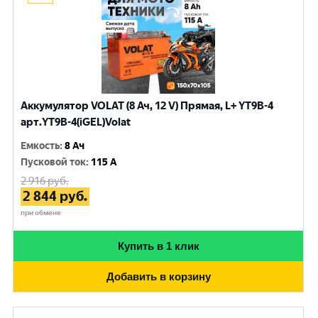
Аккумулятор VOLAT (8 Ач, 12 V) Прямая, L+ YT9B-4
арт.YT9B-4(iGEL)Volat
Емкость
:
8 Ач
Пусковой ток
:
115 A
2 916
руб.
2 844
руб.
при обмене
Купить в 1 клик
Добавить в корзину