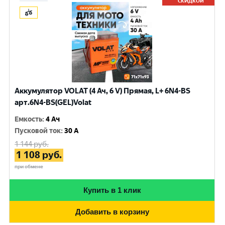
СКИДКОЙ
Аккумулятор VOLAT (4 Ач, 6 V) Прямая, L+ 6N4-BS
арт.6N4-BS(GEL)Volat
Емкость
:
4 Ач
Пусковой ток
:
30 A
1 144
руб.
1 108
руб.
при обмене
Купить в 1 клик
Добавить в корзину