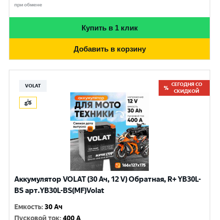
при обмене
Купить в 1 клик
Добавить в корзину
СЕГОДНЯ СО
VOLAT
СКИДКОЙ
Аккумулятор VOLAT (30 Ач, 12 V) Обратная, R+ YB30L-
BS арт.YB30L-BS(MF)Volat
Емкость
:
30 Ач
Пусковой ток
:
400 A