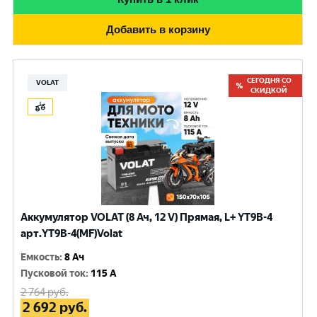
Добавить в корзину
СЕГОДНЯ СО
VOLAT
СКИДКОЙ
Аккумулятор VOLAT (8 Ач, 12 V) Прямая, L+ YT9B-4
арт.YT9B-4(MF)Volat
Емкость
:
8 Ач
Пусковой ток
:
115 A
2 764
руб.
2 692
руб.