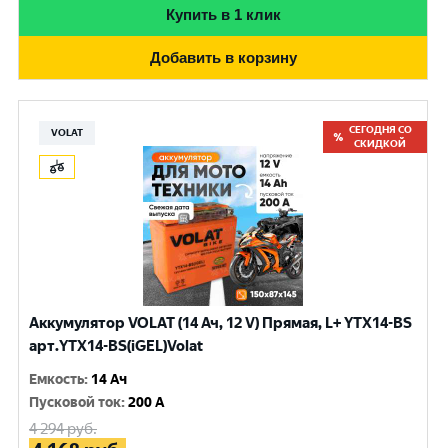
Купить в 1 клик
Добавить в корзину
СЕГОДНЯ СО
VOLAT
СКИДКОЙ
Аккумулятор VOLAT (14 Ач, 12 V) Прямая, L+ YTX14-BS
арт.YTX14-BS(iGEL)Volat
Емкость
:
14 Ач
Пусковой ток
:
200 A
4 294
руб.