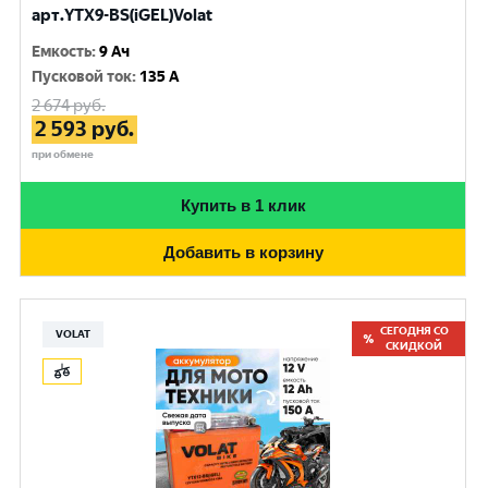
арт.YTX9-BS(iGEL)Volat
Емкость
:
9 Ач
Пусковой ток
:
135 A
2 674
руб.
2 593
руб.
при обмене
Купить в 1 клик
Добавить в корзину
СЕГОДНЯ СО
VOLAT
СКИДКОЙ