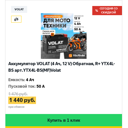
СЕГОДНЯ СО
VOLAT
СКИДКОЙ
Аккумулятор VOLAT (4 Ач, 12 V) Обратная, R+ YTX4L-
BS арт.YTX4L-BS(MF)Volat
Емкость
:
4 Ач
Пусковой ток
:
50 A
1 476
руб.
1 440
руб.
при обмене
Купить в 1 клик