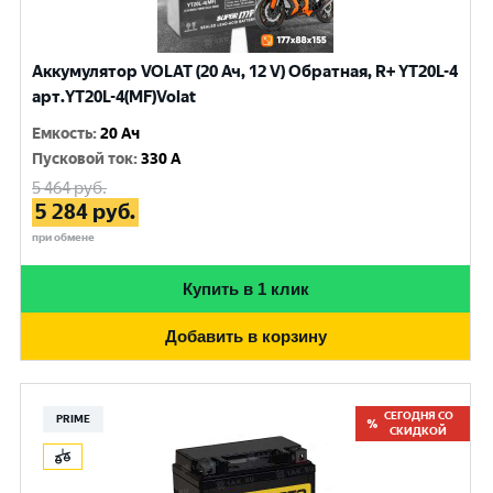
Аккумулятор VOLAT (20 Ач, 12 V) Обратная, R+ YT20L-4
арт.YT20L-4(MF)Volat
Емкость
:
20 Ач
Пусковой ток
:
330 A
5 464
руб.
5 284
руб.
при обмене
Купить в 1 клик
Добавить в корзину
СЕГОДНЯ СО
PRIME
СКИДКОЙ