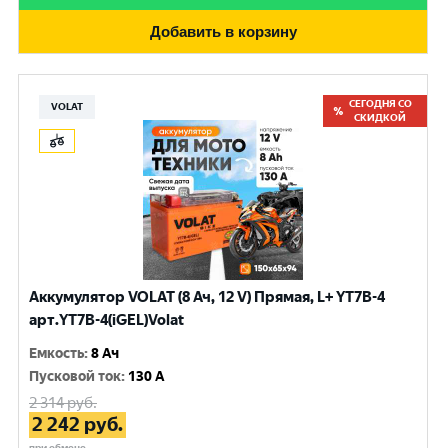
Добавить в корзину
СЕГОДНЯ СО
VOLAT
СКИДКОЙ
Аккумулятор VOLAT (8 Ач, 12 V) Прямая, L+ YT7B-4
арт.YT7B-4(iGEL)Volat
Емкость
:
8 Ач
Пусковой ток
:
130 A
2 314
руб.
2 242
руб.
при обмене