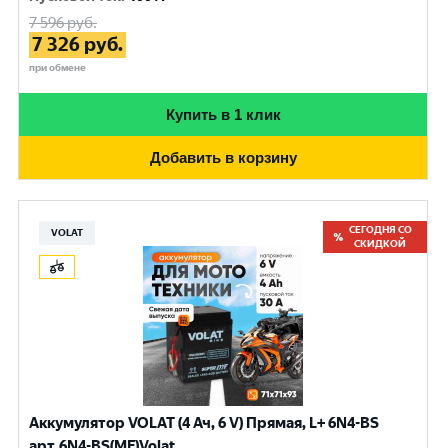
7 596
руб.
7 326
руб.
при обмене
Купить в 1 клик
Добавить в корзину
СЕГОДНЯ СО
VOLAT
СКИДКОЙ
Аккумулятор VOLAT (4 Ач, 6 V) Прямая, L+ 6N4-BS
арт.6N4-BS(MF)Volat