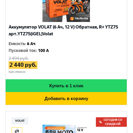
Аккумулятор VOLAT (6 Ач, 12 V) Обратная, R+ YTZ7S
арт.YTZ7S(iGEL)Volat
Емкость
:
6 Ач
Пусковой ток
:
100 A
2 494
руб.
2 440
руб.
при обмене
Купить в 1 клик
Добавить в корзину
СЕГОДНЯ СО
VOLAT
СКИДКОЙ