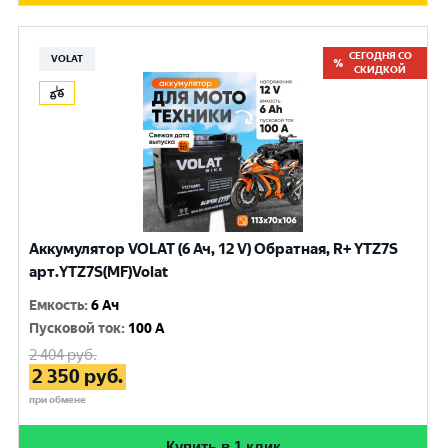
СЕГОДНЯ СО
VOLAT
СКИДКОЙ
Аккумулятор VOLAT (6 Ач, 12 V) Обратная, R+ YTZ7S
арт.YTZ7S(MF)Volat
Емкость
:
6 Ач
Пусковой ток
:
100 A
2 404
руб.
2 350
руб.
при обмене
Купить в 1 клик