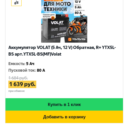
Аккумулятор VOLAT (5 Ач, 12 V) Обратная, R+ YTX5L-
BS арт.YTX5L-BS(MF)Volat
Емкость
:
5 Ач
Пусковой ток
:
80 A
1 684
руб.
1 639
руб.
при обмене
Купить в 1 клик
Добавить в корзину