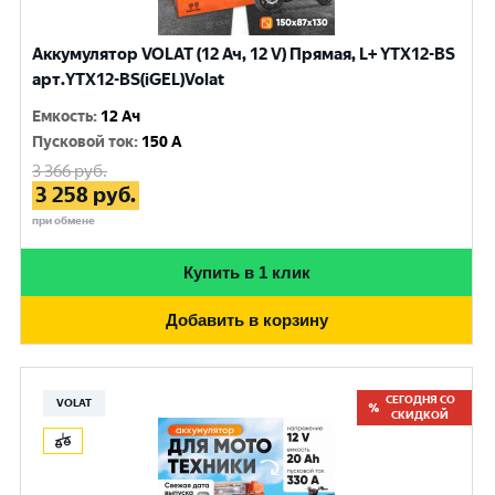
Аккумулятор VOLAT (12 Ач, 12 V) Прямая, L+ YTX12-BS
арт.YTX12-BS(iGEL)Volat
Емкость
:
12 Ач
Пусковой ток
:
150 A
3 366
руб.
3 258
руб.
при обмене
Купить в 1 клик
Добавить в корзину
СЕГОДНЯ СО
VOLAT
СКИДКОЙ