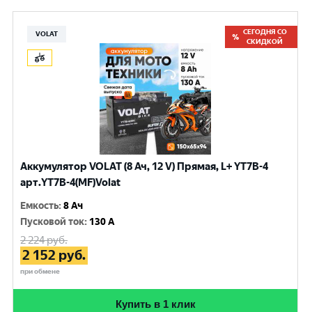
СЕГОДНЯ СО
VOLAT
СКИДКОЙ
Аккумулятор VOLAT (8 Ач, 12 V) Прямая, L+ YT7B-4
арт.YT7B-4(MF)Volat
Емкость
:
8 Ач
Пусковой ток
:
130 A
2 224
руб.
2 152
руб.
при обмене
Купить в 1 клик