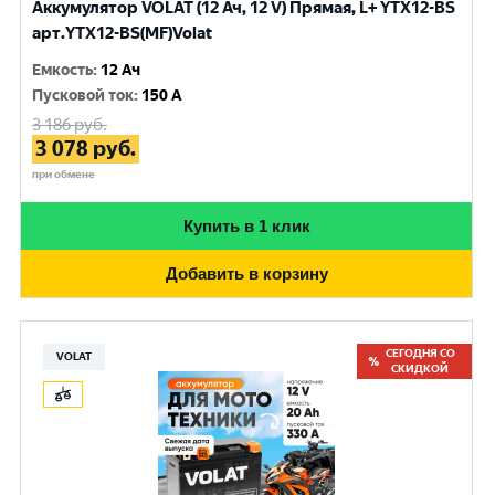
Аккумулятор VOLAT (12 Ач, 12 V) Прямая, L+ YTX12-BS
арт.YTX12-BS(MF)Volat
Емкость
:
12 Ач
Пусковой ток
:
150 A
3 186
руб.
3 078
руб.
при обмене
Купить в 1 клик
Добавить в корзину
СЕГОДНЯ СО
VOLAT
СКИДКОЙ