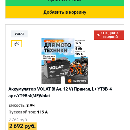
Добавить в корзину
СЕГОДНЯ СО
VOLAT
СКИДКОЙ
Аккумулятор VOLAT (8 Ач, 12 V) Прямая, L+ YT9B-4
арт.YT9B-4(MF)Volat
Емкость
:
8 Ач
Пусковой ток
:
115 A
2 764
руб.
2 692
руб.