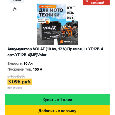
VOLAT
СКИДКОЙ
Аккумулятор VOLAT (10 Ач, 12 V) Прямая, L+ YT12B-4
арт.YT12B-4(MF)Volat
Емкость
:
10 Ач
Пусковой ток
:
155 A
3 186
руб.
3 096
руб.
при обмене
Купить в 1 клик
Добавить в корзину