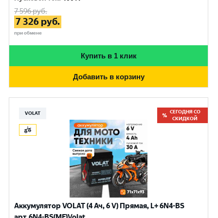
7 596
руб.
7 326
руб.
при обмене
Купить в 1 клик
Добавить в корзину
СЕГОДНЯ СО
VOLAT
СКИДКОЙ
Аккумулятор VOLAT (4 Ач, 6 V) Прямая, L+ 6N4-BS
арт.6N4-BS(MF)Volat