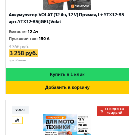
Аккумулятор VOLAT (12 Ач, 12 V) Прямая, L+ YTX12-BS
арт.YTX12-BS(iGEL)Volat
Емкость
:
12 Ач
Пусковой ток
:
150 A
3 366
руб.
3 258
руб.
при обмене
Купить в 1 клик
Добавить в корзину
СЕГОДНЯ СО
VOLAT
СКИДКОЙ