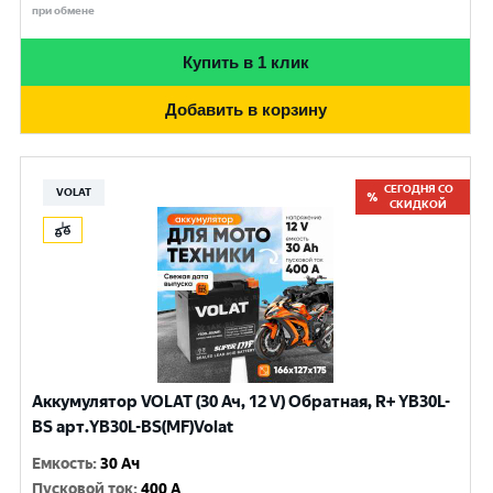
при обмене
Купить в 1 клик
Добавить в корзину
СЕГОДНЯ СО
VOLAT
СКИДКОЙ
Аккумулятор VOLAT (30 Ач, 12 V) Обратная, R+ YB30L-
BS арт.YB30L-BS(MF)Volat
Емкость
:
30 Ач
Пусковой ток
:
400 A