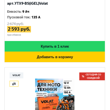
арт.YTX9-BS(iGEL)Volat
Емкость
:
9 Ач
Пусковой ток
:
135 A
2 674
руб.
2 593
руб.
при обмене
Купить в 1 клик
Добавить в корзину
СЕГОДНЯ СО
VOLAT
СКИДКОЙ