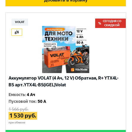
СЕГОДНЯ СО
VOLAT
СКИДКОЙ
Аккумулятор VOLAT (4 Ач, 12 V) Обратная, R+ YTX4L-
BS арт.YTX4L-BS(iGEL)Volat
Емкость
:
4 Ач
Пусковой ток
:
50 A
1 566
руб.
1 530
руб.
при обмене