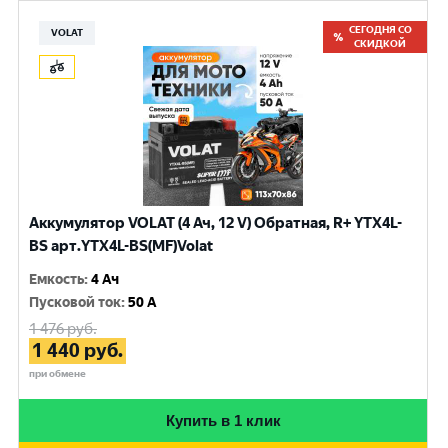
СЕГОДНЯ СО
VOLAT
СКИДКОЙ
Аккумулятор VOLAT (4 Ач, 12 V) Обратная, R+ YTX4L-
BS арт.YTX4L-BS(MF)Volat
Емкость
:
4 Ач
Пусковой ток
:
50 A
1 476
руб.
1 440
руб.
при обмене
Купить в 1 клик