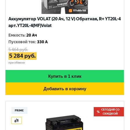
Аккумулятор VOLAT (20 Ач, 12 V) Обратная, R+ YT20L-4
арт.YT20L-4(MF)Volat
Емкость
:
20 Ач
Пусковой ток
:
330 A
5 464
руб.
5 284
руб.
при обмене
Купить в 1 клик
Добавить в корзину
СЕГОДНЯ СО
PRIME
СКИДКОЙ