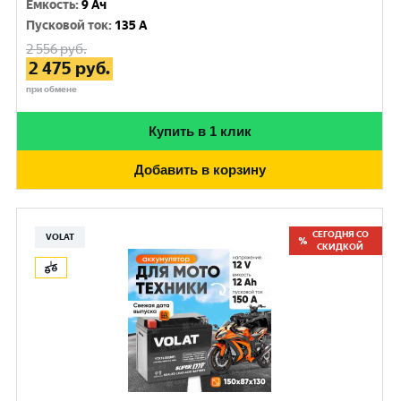
Емкость
:
9 Ач
Пусковой ток
:
135 A
2 556
руб.
2 475
руб.
при обмене
Купить в 1 клик
Добавить в корзину
СЕГОДНЯ СО
VOLAT
СКИДКОЙ