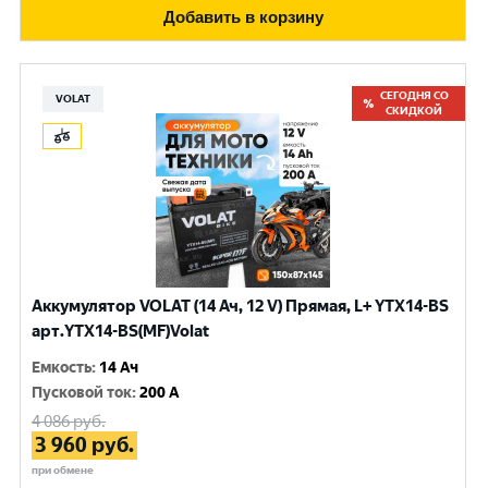
Добавить в корзину
СЕГОДНЯ СО
VOLAT
СКИДКОЙ
Аккумулятор VOLAT (14 Ач, 12 V) Прямая, L+ YTX14-BS
арт.YTX14-BS(MF)Volat
Емкость
:
14 Ач
Пусковой ток
:
200 A
4 086
руб.
3 960
руб.
при обмене