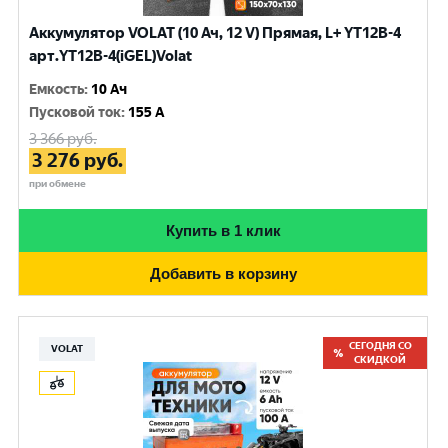
Аккумулятор VOLAT (10 Ач, 12 V) Прямая, L+ YT12B-4
арт.YT12B-4(iGEL)Volat
Емкость
:
10 Ач
Пусковой ток
:
155 A
3 366
руб.
3 276
руб.
при обмене
Купить в 1 клик
Добавить в корзину
СЕГОДНЯ СО
VOLAT
СКИДКОЙ