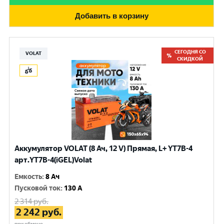
Добавить в корзину
СЕГОДНЯ СО
VOLAT
СКИДКОЙ
Аккумулятор VOLAT (8 Ач, 12 V) Прямая, L+ YT7B-4
арт.YT7B-4(iGEL)Volat
Емкость
:
8 Ач
Пусковой ток
:
130 A
2 314
руб.
2 242
руб.
при обмене