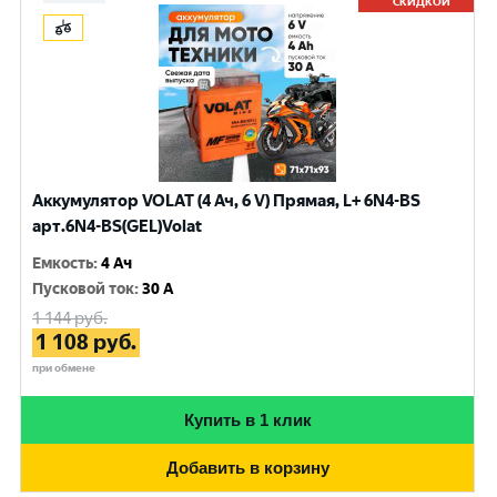
СКИДКОЙ
Аккумулятор VOLAT (4 Ач, 6 V) Прямая, L+ 6N4-BS
арт.6N4-BS(GEL)Volat
Емкость
:
4 Ач
Пусковой ток
:
30 A
1 144
руб.
1 108
руб.
при обмене
Купить в 1 клик
Добавить в корзину