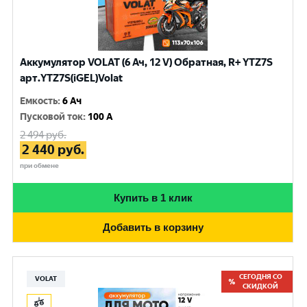
Аккумулятор VOLAT (6 Ач, 12 V) Обратная, R+ YTZ7S
арт.YTZ7S(iGEL)Volat
Емкость
:
6 Ач
Пусковой ток
:
100 A
2 494
руб.
2 440
руб.
при обмене
Купить в 1 клик
Добавить в корзину
СЕГОДНЯ СО
VOLAT
СКИДКОЙ