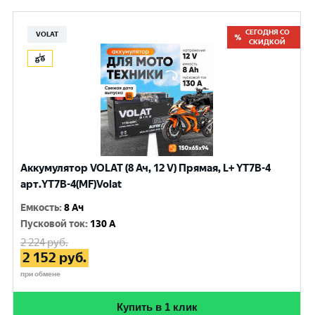
СЕГОДНЯ СО
VOLAT
СКИДКОЙ
Аккумулятор VOLAT (8 Ач, 12 V) Прямая, L+ YT7B-4
арт.YT7B-4(MF)Volat
Емкость
:
8 Ач
Пусковой ток
:
130 A
2 224
руб.
2 152
руб.
при обмене
Купить в 1 клик