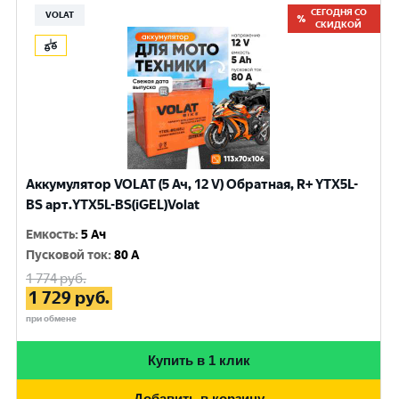
СЕГОДНЯ СО
VOLAT
СКИДКОЙ
Аккумулятор VOLAT (5 Ач, 12 V) Обратная, R+ YTX5L-
BS арт.YTX5L-BS(iGEL)Volat
Емкость
:
5 Ач
Пусковой ток
:
80 A
1 774
руб.
1 729
руб.
при обмене
Купить в 1 клик
Добавить в корзину