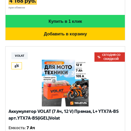
4 168
руб.
при обмене
Купить в 1 клик
Добавить в корзину
СЕГОДНЯ СО
VOLAT
СКИДКОЙ
Аккумулятор VOLAT (7 Ач, 12 V) Прямая, L+ YTX7A-BS
арт.YTX7A-BS(iGEL)Volat
Емкость
:
7 Ач