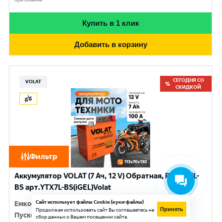
Купить в 1 клик
Добавить в корзину
СЕГОДНЯ СО
VOLAT
СКИДКОЙ
Фильтр
Аккумулятор VOLAT (7 Ач, 12 V) Обратная, R+ YTX7L-
BS арт.YTX7L-BS(iGEL)Volat
Сайт использует файлы Cookie (куки-файлы)
Емкость
:
7 Ач
Принять
Продолжая использовать сайт Вы соглашаетесь на
Пусковой ток
:
100 A
сбор данных о Вашем посещении сайта.