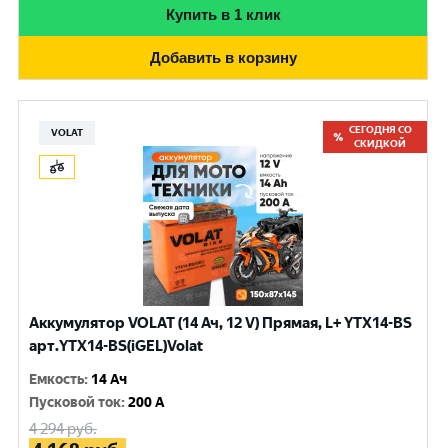
Купить в 1 клик
Добавить в корзину
СЕГОДНЯ СО
VOLAT
СКИДКОЙ
Аккумулятор VOLAT (14 Ач, 12 V) Прямая, L+ YTX14-BS
арт.YTX14-BS(iGEL)Volat
Емкость
:
14 Ач
Пусковой ток
:
200 A
4 294
руб.