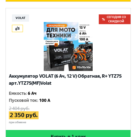
СЕГОДНЯ СО
VOLAT
СКИДКОЙ
Аккумулятор VOLAT (6 Ач, 12 V) Обратная, R+ YTZ7S
арт.YTZ7S(MF)Volat
Емкость
:
6 Ач
Пусковой ток
:
100 A
2 404
руб.
2 350
руб.
при обмене
Купить в 1 клик