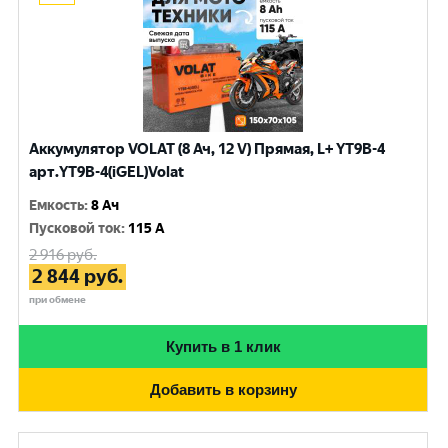
Аккумулятор VOLAT (8 Ач, 12 V) Прямая, L+ YT9B-4
арт.YT9B-4(iGEL)Volat
Емкость
:
8 Ач
Пусковой ток
:
115 A
2 916
руб.
2 844
руб.
при обмене
Купить в 1 клик
Добавить в корзину