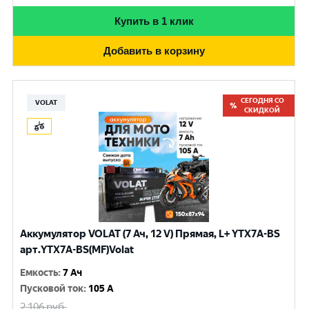
Купить в 1 клик
Добавить в корзину
СЕГОДНЯ СО
VOLAT
СКИДКОЙ
Аккумулятор VOLAT (7 Ач, 12 V) Прямая, L+ YTX7A-BS
арт.YTX7A-BS(MF)Volat
Емкость
:
7 Ач
Пусковой ток
:
105 A
2 106
руб.