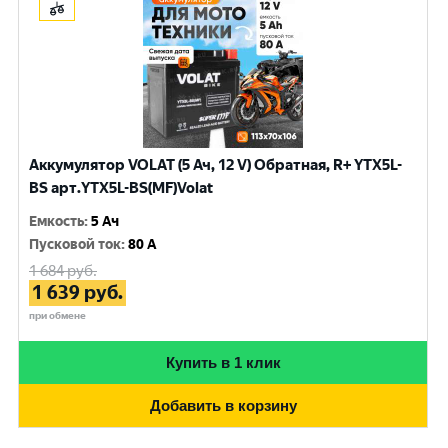
Аккумулятор VOLAT (5 Ач, 12 V) Обратная, R+ YTX5L-
BS арт.YTX5L-BS(MF)Volat
Емкость
:
5 Ач
Пусковой ток
:
80 A
1 684
руб.
1 639
руб.
при обмене
Купить в 1 клик
Добавить в корзину