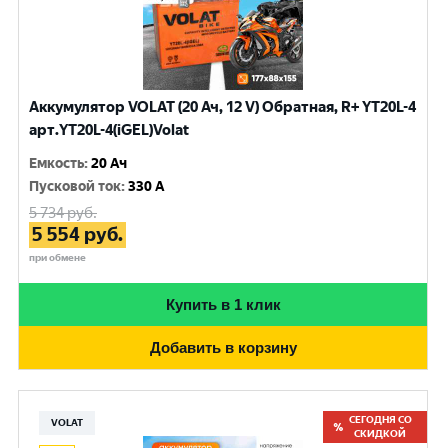
Аккумулятор VOLAT (20 Ач, 12 V) Обратная, R+ YT20L-4
арт.YT20L-4(iGEL)Volat
Емкость
:
20 Ач
Пусковой ток
:
330 A
5 734
руб.
5 554
руб.
при обмене
Купить в 1 клик
Добавить в корзину
СЕГОДНЯ СО
VOLAT
СКИДКОЙ