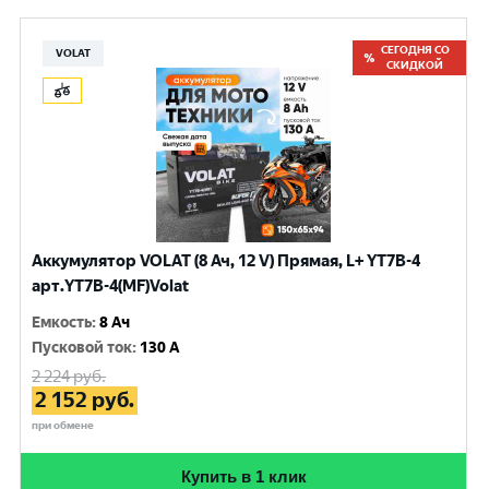
СЕГОДНЯ СО
VOLAT
СКИДКОЙ
Аккумулятор VOLAT (8 Ач, 12 V) Прямая, L+ YT7B-4
арт.YT7B-4(MF)Volat
Емкость
:
8 Ач
Пусковой ток
:
130 A
2 224
руб.
2 152
руб.
при обмене
Купить в 1 клик