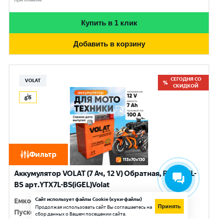
Купить в 1 клик
Добавить в корзину
СЕГОДНЯ СО
VOLAT
СКИДКОЙ
Фильтр
Аккумулятор VOLAT (7 Ач, 12 V) Обратная, R+ YTX7L-
BS арт.YTX7L-BS(iGEL)Volat
Сайт использует файлы Cookie (куки-файлы)
Емкость
:
7 Ач
Принять
Продолжая использовать сайт Вы соглашаетесь на
Пусковой ток
:
100 A
сбор данных о Вашем посещении сайта.