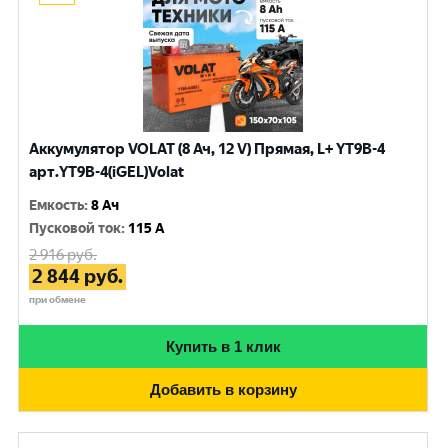
Аккумулятор VOLAT (8 Ач, 12 V) Прямая, L+ YT9B-4
арт.YT9B-4(iGEL)Volat
Емкость
:
8 Ач
Пусковой ток
:
115 A
2 916
руб.
2 844
руб.
при обмене
Купить в 1 клик
Добавить в корзину