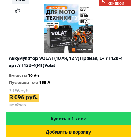
VOLAT
СКИДКОЙ
Аккумулятор VOLAT (10 Ач, 12 V) Прямая, L+ YT12B-4
арт.YT12B-4(MF)Volat
Емкость
:
10 Ач
Пусковой ток
:
155 A
3 186
руб.
3 096
руб.
при обмене
Купить в 1 клик
Добавить в корзину