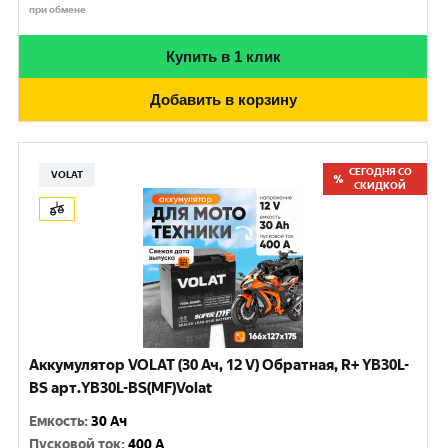
при обмене
Купить в 1 клик
Добавить в корзину
СЕГОДНЯ СО
VOLAT
СКИДКОЙ
Аккумулятор VOLAT (30 Ач, 12 V) Обратная, R+ YB30L-
BS арт.YB30L-BS(MF)Volat
Емкость
:
30 Ач
Пусковой ток
:
400 A