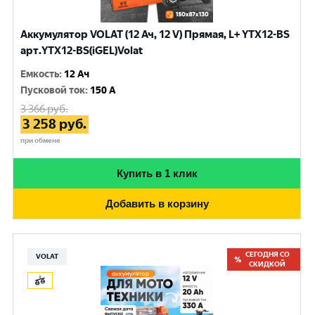
Аккумулятор VOLAT (12 Ач, 12 V) Прямая, L+ YTX12-BS
арт.YTX12-BS(iGEL)Volat
Емкость
:
12 Ач
Пусковой ток
:
150 A
3 366
руб.
3 258
руб.
при обмене
Купить в 1 клик
Добавить в корзину
СЕГОДНЯ СО
VOLAT
СКИДКОЙ