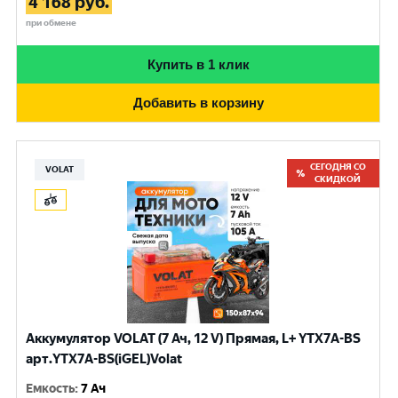
4 168
руб.
при обмене
Купить в 1 клик
Добавить в корзину
СЕГОДНЯ СО
VOLAT
СКИДКОЙ
Аккумулятор VOLAT (7 Ач, 12 V) Прямая, L+ YTX7A-BS
арт.YTX7A-BS(iGEL)Volat
Емкость
:
7 Ач