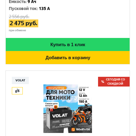
Емкость
:
9 Ач
Пусковой ток
:
135 A
2 556
руб.
2 475
руб.
при обмене
Купить в 1 клик
Добавить в корзину
СЕГОДНЯ СО
VOLAT
СКИДКОЙ