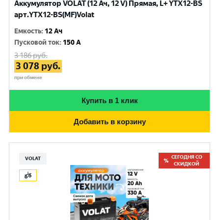
Аккумулятор VOLAT (12 Ач, 12 V) Прямая, L+ YTX12-BS
арт.YTX12-BS(MF)Volat
Емкость
:
12 Ач
Пусковой ток
:
150 A
3 186
руб.
3 078
руб.
при обмене
Купить в 1 клик
Добавить в корзину
СЕГОДНЯ СО
VOLAT
СКИДКОЙ