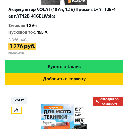
Аккумулятор VOLAT (10 Ач, 12 V) Прямая, L+ YT12B-4
арт.YT12B-4(iGEL)Volat
Емкость
:
10 Ач
Пусковой ток
:
155 A
3 366
руб.
3 276
руб.
при обмене
Купить в 1 клик
Добавить в корзину
СЕГОДНЯ СО
VOLAT
СКИДКОЙ