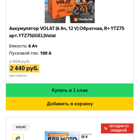
Аккумулятор VOLAT (6 Ач, 12 V) Обратная, R+ YTZ7S
арт.YTZ7S(iGEL)Volat
Емкость
:
6 Ач
Пусковой ток
:
100 A
2 494
руб.
2 440
руб.
при обмене
Купить в 1 клик
Добавить в корзину
СЕГОДНЯ СО
VOLAT
СКИДКОЙ