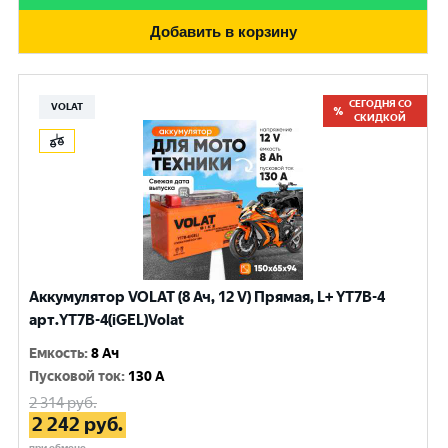
Добавить в корзину
СЕГОДНЯ СО
VOLAT
СКИДКОЙ
Аккумулятор VOLAT (8 Ач, 12 V) Прямая, L+ YT7B-4
арт.YT7B-4(iGEL)Volat
Емкость
:
8 Ач
Пусковой ток
:
130 A
2 314
руб.
2 242
руб.
при обмене