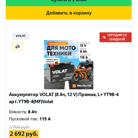
Добавить в корзину
СЕГОДНЯ СО
VOLAT
СКИДКОЙ
Аккумулятор VOLAT (8 Ач, 12 V) Прямая, L+ YT9B-4
арт.YT9B-4(MF)Volat
Емкость
:
8 Ач
Пусковой ток
:
115 A
2 764
руб.
2 692
руб.