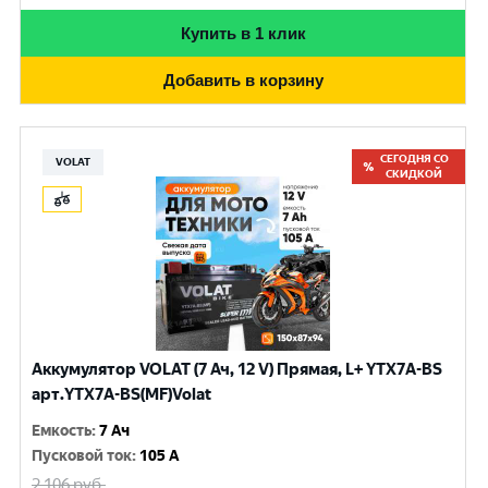
Купить в 1 клик
Добавить в корзину
СЕГОДНЯ СО
VOLAT
СКИДКОЙ
Аккумулятор VOLAT (7 Ач, 12 V) Прямая, L+ YTX7A-BS
арт.YTX7A-BS(MF)Volat
Емкость
:
7 Ач
Пусковой ток
:
105 A
2 106
руб.