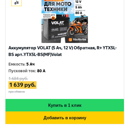
Аккумулятор VOLAT (5 Ач, 12 V) Обратная, R+ YTX5L-
BS арт.YTX5L-BS(MF)Volat
Емкость
:
5 Ач
Пусковой ток
:
80 A
1 684
руб.
1 639
руб.
при обмене
Купить в 1 клик
Добавить в корзину