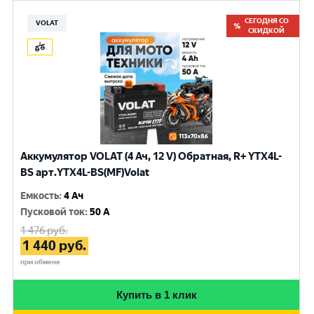
СЕГОДНЯ СО
VOLAT
СКИДКОЙ
Аккумулятор VOLAT (4 Ач, 12 V) Обратная, R+ YTX4L-
BS арт.YTX4L-BS(MF)Volat
Емкость
:
4 Ач
Пусковой ток
:
50 A
1 476
руб.
1 440
руб.
при обмене
Купить в 1 клик