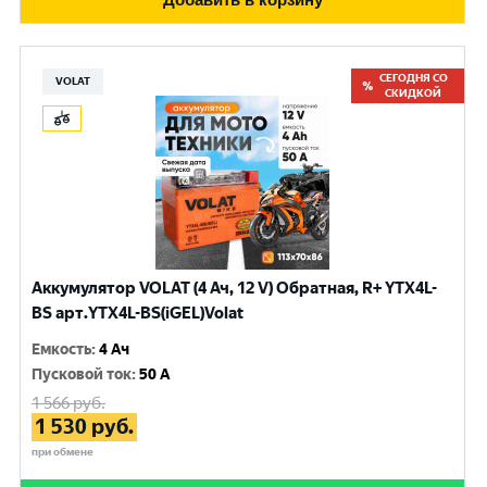
СЕГОДНЯ СО
VOLAT
СКИДКОЙ
Аккумулятор VOLAT (4 Ач, 12 V) Обратная, R+ YTX4L-
BS арт.YTX4L-BS(iGEL)Volat
Емкость
:
4 Ач
Пусковой ток
:
50 A
1 566
руб.
1 530
руб.
при обмене