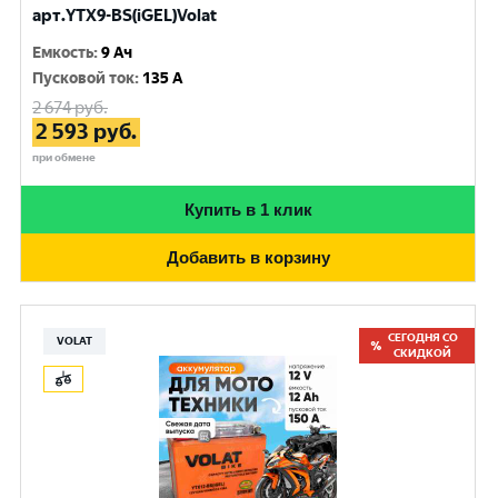
арт.YTX9-BS(iGEL)Volat
Емкость
:
9 Ач
Пусковой ток
:
135 A
2 674
руб.
2 593
руб.
при обмене
Купить в 1 клик
Добавить в корзину
СЕГОДНЯ СО
VOLAT
СКИДКОЙ