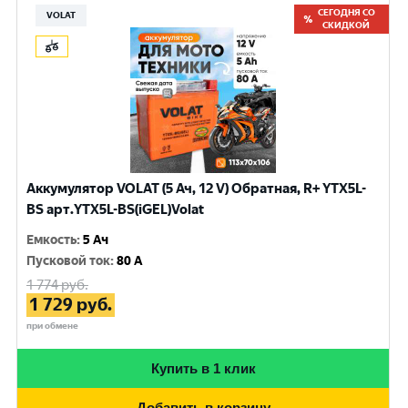
СЕГОДНЯ СО
VOLAT
СКИДКОЙ
Аккумулятор VOLAT (5 Ач, 12 V) Обратная, R+ YTX5L-
BS арт.YTX5L-BS(iGEL)Volat
Емкость
:
5 Ач
Пусковой ток
:
80 A
1 774
руб.
1 729
руб.
при обмене
Купить в 1 клик
Добавить в корзину