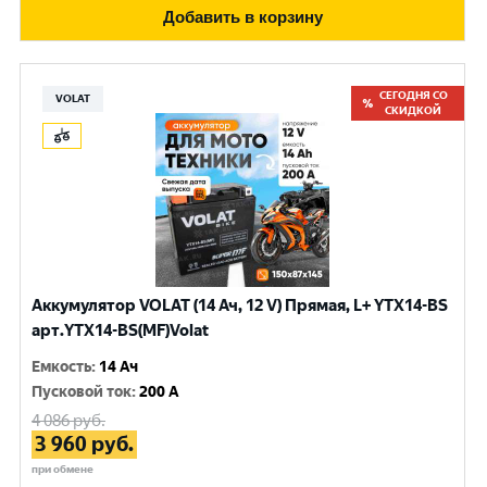
Добавить в корзину
СЕГОДНЯ СО
VOLAT
СКИДКОЙ
Аккумулятор VOLAT (14 Ач, 12 V) Прямая, L+ YTX14-BS
арт.YTX14-BS(MF)Volat
Емкость
:
14 Ач
Пусковой ток
:
200 A
4 086
руб.
3 960
руб.
при обмене