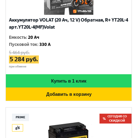
Аккумулятор VOLAT (20 Ач, 12 V) Обратная, R+ YT20L-4
арт.YT20L-4(MF)Volat
Емкость
:
20 Ач
Пусковой ток
:
330 A
5 464
руб.
5 284
руб.
при обмене
Купить в 1 клик
Добавить в корзину
СЕГОДНЯ СО
PRIME
СКИДКОЙ