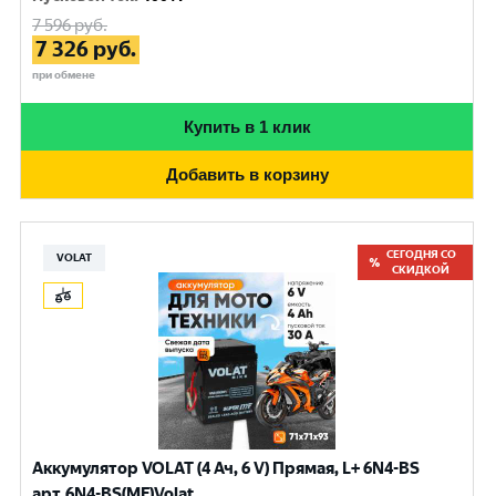
7 596
руб.
7 326
руб.
при обмене
Купить в 1 клик
Добавить в корзину
СЕГОДНЯ СО
VOLAT
СКИДКОЙ
Аккумулятор VOLAT (4 Ач, 6 V) Прямая, L+ 6N4-BS
арт.6N4-BS(MF)Volat