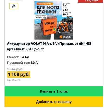
СКИДКОЙ
Аккумулятор VOLAT (4 Ач, 6 V) Прямая, L+ 6N4-BS
арт.6N4-BS(GEL)Volat
Емкость
:
4 Ач
Пусковой ток
:
30 A
1 144
руб.
1 108
руб.
при обмене
Купить в 1 клик
Добавить в корзину