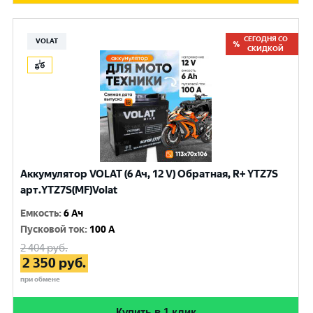
СЕГОДНЯ СО
VOLAT
СКИДКОЙ
Аккумулятор VOLAT (6 Ач, 12 V) Обратная, R+ YTZ7S
арт.YTZ7S(MF)Volat
Емкость
:
6 Ач
Пусковой ток
:
100 A
2 404
руб.
2 350
руб.
при обмене
Купить в 1 клик