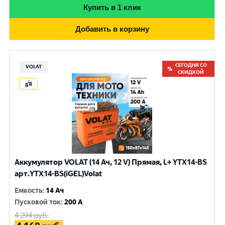
Купить в 1 клик
Добавить в корзину
СЕГОДНЯ СО
VOLAT
СКИДКОЙ
Аккумулятор VOLAT (14 Ач, 12 V) Прямая, L+ YTX14-BS
арт.YTX14-BS(iGEL)Volat
Емкость
:
14 Ач
Пусковой ток
:
200 A
4 294
руб.