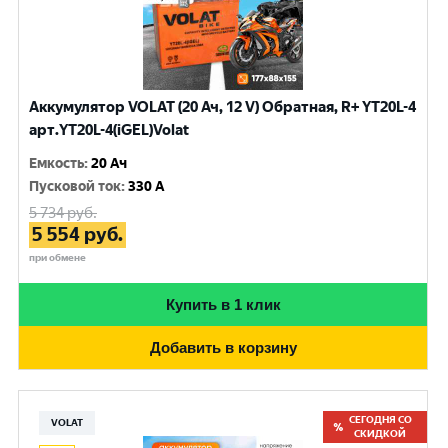
Аккумулятор VOLAT (20 Ач, 12 V) Обратная, R+ YT20L-4
арт.YT20L-4(iGEL)Volat
Емкость
:
20 Ач
Пусковой ток
:
330 A
5 734
руб.
5 554
руб.
при обмене
Купить в 1 клик
Добавить в корзину
СЕГОДНЯ СО
VOLAT
СКИДКОЙ