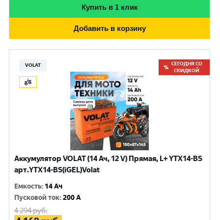
Купить в 1 клик
Добавить в корзину
СЕГОДНЯ СО
VOLAT
СКИДКОЙ
Аккумулятор VOLAT (14 Ач, 12 V) Прямая, L+ YTX14-BS
арт.YTX14-BS(iGEL)Volat
Емкость
:
14 Ач
Пусковой ток
:
200 A
4 294
руб.