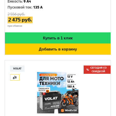
Емкость
:
9 Ач
Пусковой ток
:
135 A
2 556
руб.
2 475
руб.
при обмене
Купить в 1 клик
Добавить в корзину
СЕГОДНЯ СО
VOLAT
СКИДКОЙ