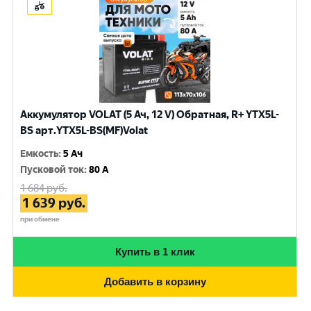
Аккумулятор VOLAT (5 Ач, 12 V) Обратная, R+ YTX5L-
BS арт.YTX5L-BS(MF)Volat
Емкость
:
5 Ач
Пусковой ток
:
80 A
1 684
руб.
1 639
руб.
при обмене
Купить в 1 клик
Добавить в корзину