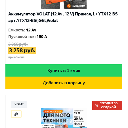
Аккумулятор VOLAT (12 Ач, 12 V) Прямая, L+ YTX12-BS
арт.YTX12-BS(iGEL)Volat
Емкость
:
12 Ач
Пусковой ток
:
150 A
3 366
руб.
3 258
руб.
при обмене
Купить в 1 клик
Добавить в корзину
СЕГОДНЯ СО
VOLAT
СКИДКОЙ