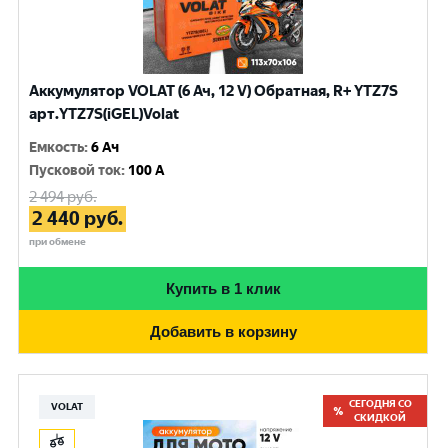
Аккумулятор VOLAT (6 Ач, 12 V) Обратная, R+ YTZ7S
арт.YTZ7S(iGEL)Volat
Емкость
:
6 Ач
Пусковой ток
:
100 A
2 494
руб.
2 440
руб.
при обмене
Купить в 1 клик
Добавить в корзину
СЕГОДНЯ СО
VOLAT
СКИДКОЙ