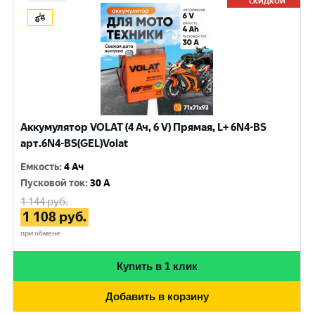
СКИДКОЙ
Аккумулятор VOLAT (4 Ач, 6 V) Прямая, L+ 6N4-BS
арт.6N4-BS(GEL)Volat
Емкость
:
4 Ач
Пусковой ток
:
30 A
1 144
руб.
1 108
руб.
при обмене
Купить в 1 клик
Добавить в корзину