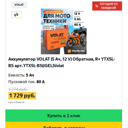
СЕГОДНЯ СО
VOLAT
СКИДКОЙ
Аккумулятор VOLAT (5 Ач, 12 V) Обратная, R+ YTX5L-
BS арт.YTX5L-BS(iGEL)Volat
Емкость
:
5 Ач
Пусковой ток
:
80 A
1 774
руб.
1 729
руб.
при обмене
Купить в 1 клик
Добавить в корзину