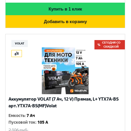
Купить в 1 клик
Добавить в корзину
СЕГОДНЯ СО
VOLAT
СКИДКОЙ
Аккумулятор VOLAT (7 Ач, 12 V) Прямая, L+ YTX7A-BS
арт.YTX7A-BS(MF)Volat
Емкость
:
7 Ач
Пусковой ток
:
105 A
2 106
руб.