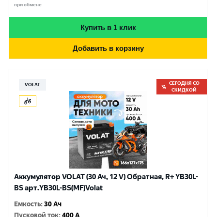
при обмене
Купить в 1 клик
Добавить в корзину
СЕГОДНЯ СО
VOLAT
СКИДКОЙ
Аккумулятор VOLAT (30 Ач, 12 V) Обратная, R+ YB30L-
BS арт.YB30L-BS(MF)Volat
Емкость
:
30 Ач
Пусковой ток
:
400 A