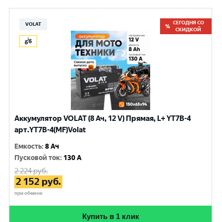
СЕГОДНЯ СО
VOLAT
СКИДКОЙ
Аккумулятор VOLAT (8 Ач, 12 V) Прямая, L+ YT7B-4
арт.YT7B-4(MF)Volat
Емкость
:
8 Ач
Пусковой ток
:
130 A
2 224
руб.
2 152
руб.
при обмене
Купить в 1 клик