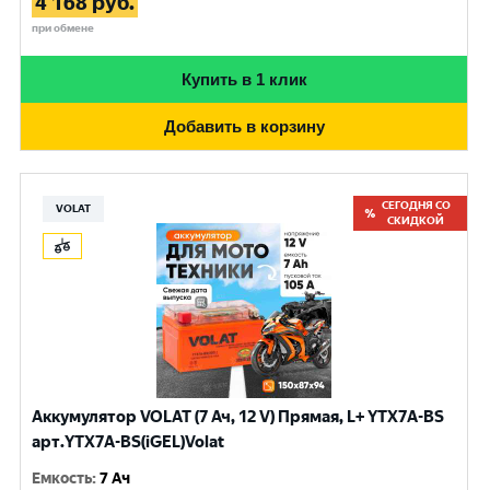
4 168
руб.
при обмене
Купить в 1 клик
Добавить в корзину
СЕГОДНЯ СО
VOLAT
СКИДКОЙ
Аккумулятор VOLAT (7 Ач, 12 V) Прямая, L+ YTX7A-BS
арт.YTX7A-BS(iGEL)Volat
Емкость
:
7 Ач