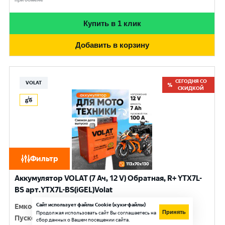
Купить в 1 клик
Добавить в корзину
СЕГОДНЯ СО
VOLAT
СКИДКОЙ
Фильтр
Аккумулятор VOLAT (7 Ач, 12 V) Обратная, R+ YTX7L-
BS арт.YTX7L-BS(iGEL)Volat
Сайт использует файлы Cookie (куки-файлы)
Емкость
:
7 Ач
Принять
Продолжая использовать сайт Вы соглашаетесь на
Пусковой ток
:
100 A
сбор данных о Вашем посещении сайта.