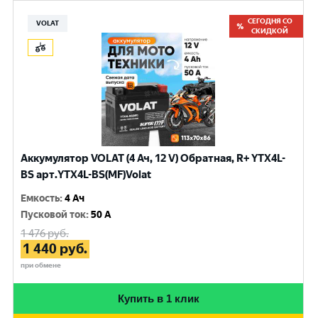
СЕГОДНЯ СО
VOLAT
СКИДКОЙ
Аккумулятор VOLAT (4 Ач, 12 V) Обратная, R+ YTX4L-
BS арт.YTX4L-BS(MF)Volat
Емкость
:
4 Ач
Пусковой ток
:
50 A
1 476
руб.
1 440
руб.
при обмене
Купить в 1 клик