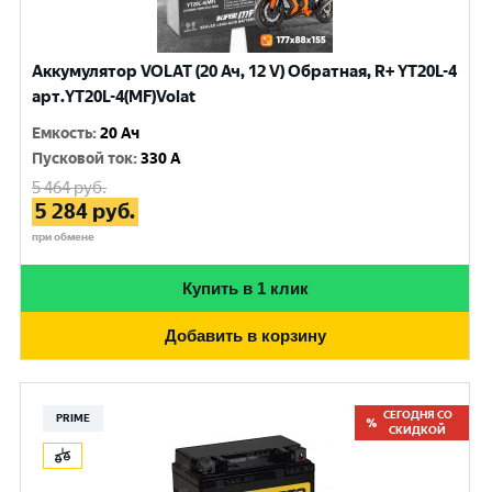
Аккумулятор VOLAT (20 Ач, 12 V) Обратная, R+ YT20L-4
арт.YT20L-4(MF)Volat
Емкость
:
20 Ач
Пусковой ток
:
330 A
5 464
руб.
5 284
руб.
при обмене
Купить в 1 клик
Добавить в корзину
СЕГОДНЯ СО
PRIME
СКИДКОЙ