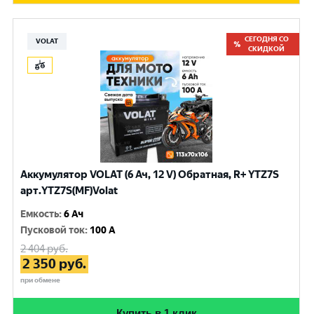
СЕГОДНЯ СО
VOLAT
СКИДКОЙ
Аккумулятор VOLAT (6 Ач, 12 V) Обратная, R+ YTZ7S
арт.YTZ7S(MF)Volat
Емкость
:
6 Ач
Пусковой ток
:
100 A
2 404
руб.
2 350
руб.
при обмене
Купить в 1 клик