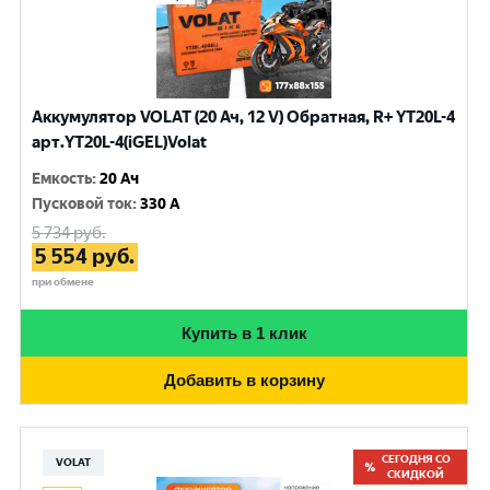
Аккумулятор VOLAT (20 Ач, 12 V) Обратная, R+ YT20L-4
арт.YT20L-4(iGEL)Volat
Емкость
:
20 Ач
Пусковой ток
:
330 A
5 734
руб.
5 554
руб.
при обмене
Купить в 1 клик
Добавить в корзину
СЕГОДНЯ СО
VOLAT
СКИДКОЙ