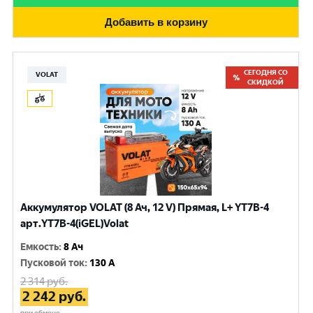
Добавить в корзину
СЕГОДНЯ СО
VOLAT
СКИДКОЙ
Аккумулятор VOLAT (8 Ач, 12 V) Прямая, L+ YT7B-4
арт.YT7B-4(iGEL)Volat
Емкость
:
8 Ач
Пусковой ток
:
130 A
2 314
руб.
2 242
руб.
при обмене