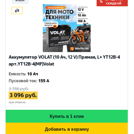
VOLAT
СКИДКОЙ
Аккумулятор VOLAT (10 Ач, 12 V) Прямая, L+ YT12B-4
арт.YT12B-4(MF)Volat
Емкость
:
10 Ач
Пусковой ток
:
155 A
3 186
руб.
3 096
руб.
при обмене
Купить в 1 клик
Добавить в корзину