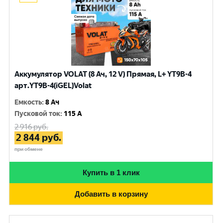
Аккумулятор VOLAT (8 Ач, 12 V) Прямая, L+ YT9B-4
арт.YT9B-4(iGEL)Volat
Емкость
:
8 Ач
Пусковой ток
:
115 A
2 916
руб.
2 844
руб.
при обмене
Купить в 1 клик
Добавить в корзину