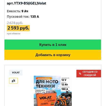
арт.YTX9-BS(iGEL)Volat
Емкость
:
9 Ач
Пусковой ток
:
135 A
2 674
руб.
2 593
руб.
при обмене
Купить в 1 клик
Добавить в корзину
СЕГОДНЯ СО
VOLAT
СКИДКОЙ