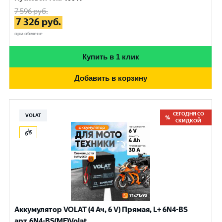
7 596
руб.
7 326
руб.
при обмене
Купить в 1 клик
Добавить в корзину
СЕГОДНЯ СО
VOLAT
СКИДКОЙ
Аккумулятор VOLAT (4 Ач, 6 V) Прямая, L+ 6N4-BS
арт.6N4-BS(MF)Volat