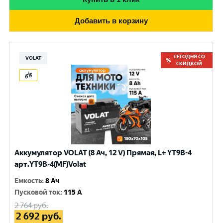
Добавить в корзину
СЕГОДНЯ СО
VOLAT
СКИДКОЙ
Аккумулятор VOLAT (8 Ач, 12 V) Прямая, L+ YT9B-4
арт.YT9B-4(MF)Volat
Емкость
:
8 Ач
Пусковой ток
:
115 A
2 764
руб.
2 692
руб.