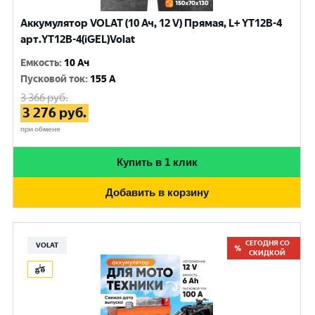
Аккумулятор VOLAT (10 Ач, 12 V) Прямая, L+ YT12B-4
арт.YT12B-4(iGEL)Volat
Емкость
:
10 Ач
Пусковой ток
:
155 A
3 366
руб.
3 276
руб.
при обмене
Купить в 1 клик
Добавить в корзину
СЕГОДНЯ СО
VOLAT
СКИДКОЙ