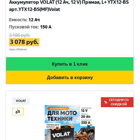
Аккумулятор VOLAT (12 Ач, 12 V) Прямая, L+ YTX12-BS
арт.YTX12-BS(MF)Volat
Емкость
:
12 Ач
Пусковой ток
:
150 A
3 186
руб.
3 078
руб.
при обмене
Купить в 1 клик
Добавить в корзину
СЕГОДНЯ СО
VOLAT
СКИДКОЙ